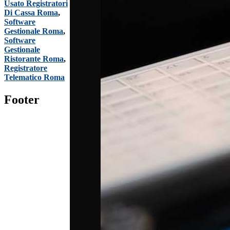
Usato Registratori
Di Cassa Roma
,
Software
Gestionale Roma
,
Software
Gestionale
Ristorante Roma
,
Registratore
Telematico Roma
Footer