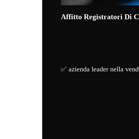
Affitto Registratori Di 
✅ azienda leader nella vendit