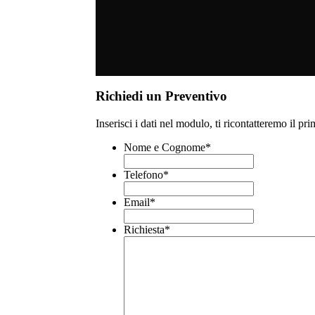
Richiedi un Preventivo
Inserisci i dati nel modulo, ti ricontatteremo il pri
Nome e Cognome
*
Telefono
*
Email
*
Richiesta
*