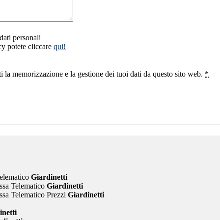
dati personali
cy potete cliccare
qui!
i la memorizzazione e la gestione dei tuoi dati da questo sito web.
*
elematico
Giardinetti
ssa Telematico
Giardinetti
sa Telematico Prezzi
Giardinetti
netti