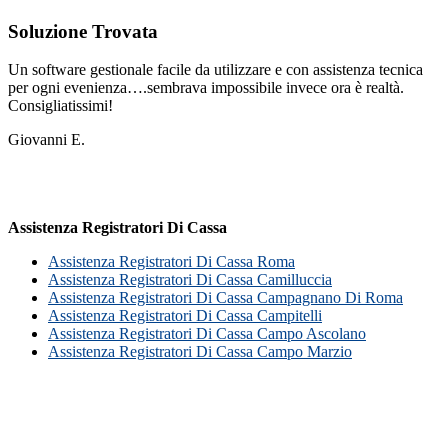
Soluzione Trovata
Un software gestionale facile da utilizzare e con assistenza tecnica
per ogni evenienza….sembrava impossibile invece ora è realtà.
Consigliatissimi!
Giovanni E.
Assistenza Registratori Di Cassa
Assistenza Registratori Di Cassa Roma
Assistenza Registratori Di Cassa Camilluccia
Assistenza Registratori Di Cassa Campagnano Di Roma
Assistenza Registratori Di Cassa Campitelli
Assistenza Registratori Di Cassa Campo Ascolano
Assistenza Registratori Di Cassa Campo Marzio