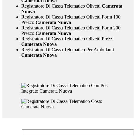
Camerata Nuova
Registratore Di Cassa Telematico Olivetti
Camerata
Nuova
Registratore Di Cassa Telematico Olivetti Form 100
Prezzo
Camerata Nuova
Registratore Di Cassa Telematico Olivetti Form 200
Prezzo
Camerata Nuova
Registratore Di Cassa Telematico Olivetti Prezzi
Camerata Nuova
Registratore Di Cassa Telematico Per Ambulanti
Camerata Nuova