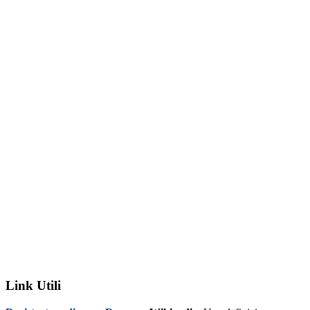
Link Utili