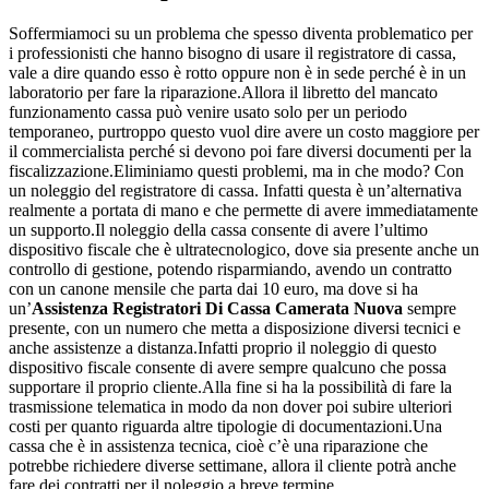
Soffermiamoci su un problema che spesso diventa problematico per
i professionisti che hanno bisogno di usare il registratore di cassa,
vale a dire quando esso è rotto oppure non è in sede perché è in un
laboratorio per fare la riparazione.Allora il libretto del mancato
funzionamento cassa può venire usato solo per un periodo
temporaneo, purtroppo questo vuol dire avere un costo maggiore per
il commercialista perché si devono poi fare diversi documenti per la
fiscalizzazione.Eliminiamo questi problemi, ma in che modo? Con
un noleggio del registratore di cassa. Infatti questa è un’alternativa
realmente a portata di mano e che permette di avere immediatamente
un supporto.Il noleggio della cassa consente di avere l’ultimo
dispositivo fiscale che è ultratecnologico, dove sia presente anche un
controllo di gestione, potendo risparmiando, avendo un contratto
con un canone mensile che parta dai 10 euro, ma dove si ha
un’
Assistenza Registratori Di Cassa Camerata Nuova
sempre
presente, con un numero che metta a disposizione diversi tecnici e
anche assistenze a distanza.Infatti proprio il noleggio di questo
dispositivo fiscale consente di avere sempre qualcuno che possa
supportare il proprio cliente.Alla fine si ha la possibilità di fare la
trasmissione telematica in modo da non dover poi subire ulteriori
costi per quanto riguarda altre tipologie di documentazioni.Una
cassa che è in assistenza tecnica, cioè c’è una riparazione che
potrebbe richiedere diverse settimane, allora il cliente potrà anche
fare dei contratti per il noleggio a breve termine.