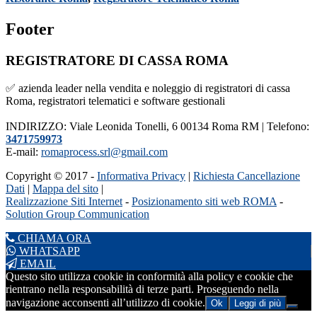
Footer
REGISTRATORE DI CASSA ROMA
✅ azienda leader nella vendita e noleggio di registratori di cassa
Roma, registratori telematici e software gestionali
INDIRIZZO: Viale Leonida Tonelli, 6 00134 Roma RM | Telefono:
3471759973
E-mail:
romaprocess.srl@gmail.com
Copyright © 2017 -
Informativa Privacy
|
Richiesta Cancellazione
Dati
|
Mappa del sito
|
Realizzazione Siti Internet
-
Posizionamento siti web ROMA
-
Solution Group Communication
CHIAMA ORA
WHATSAPP
EMAIL
Questo sito utilizza cookie in conformità alla policy e cookie che
rientrano nella responsabilità di terze parti. Proseguendo nella
navigazione acconsenti all’utilizzo di cookie.
Ok
Leggi di più