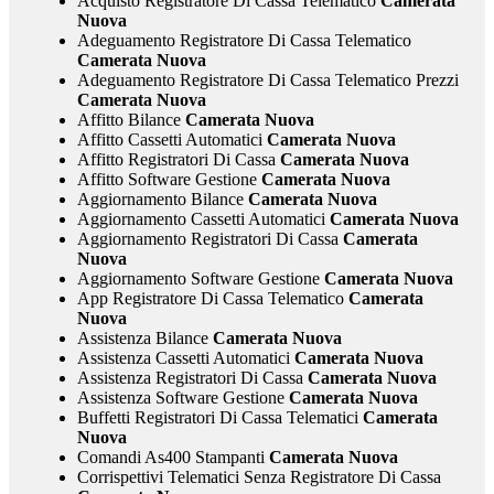
Acquisto Registratore Di Cassa Telematico
Camerata
Nuova
Adeguamento Registratore Di Cassa Telematico
Camerata Nuova
Adeguamento Registratore Di Cassa Telematico Prezzi
Camerata Nuova
Affitto Bilance
Camerata Nuova
Affitto Cassetti Automatici
Camerata Nuova
Affitto Registratori Di Cassa
Camerata Nuova
Affitto Software Gestione
Camerata Nuova
Aggiornamento Bilance
Camerata Nuova
Aggiornamento Cassetti Automatici
Camerata Nuova
Aggiornamento Registratori Di Cassa
Camerata
Nuova
Aggiornamento Software Gestione
Camerata Nuova
App Registratore Di Cassa Telematico
Camerata
Nuova
Assistenza Bilance
Camerata Nuova
Assistenza Cassetti Automatici
Camerata Nuova
Assistenza Registratori Di Cassa
Camerata Nuova
Assistenza Software Gestione
Camerata Nuova
Buffetti Registratori Di Cassa Telematici
Camerata
Nuova
Comandi As400 Stampanti
Camerata Nuova
Corrispettivi Telematici Senza Registratore Di Cassa