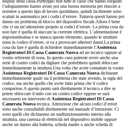
display della cassa.Purtroppo non tutte le casse che hanno eseguito
l’adeguamento hanno avuto poi una buona memoria per riuscire a
resistere a questo tipo di lavoro quotidiano, quindi facilmente sono
scattati in automatico poi i codici d’errore. Tuttavia questi hanno poi
danno un problema di blocco del dispositivo fiscale.Allora è bene
che ci sia un’attenzione proprio ai codici d’errore. La prima cosa da
non fare è quella di staccare la corrente elettrica. L’alimentazione è
importantissima e se manca questo elemento, quando le strutture
sono in codice d’errore, si va a provocare ulteriori danni.La prima
cosa da fare è quella di richiedere immediatamente l’
Assistenza
Registratori Di Cassa Camerata Nuova
ad un tecnico oppure al
vostro referente di zona. In questo caso potreste avere anche una
serie di contro codici da digitare che potrebbero quindi sbloccare
immediatamente la struttura.Una volta che avete contattato la vostra
Assistenza Registratori Di Cassa Camerata Nuova
dichiarate
immediatamente quale sia il problema che state avendo, la sigla del
codice, ma anche quello che avete fatto prima che il codice
comparisse.A questo punto sarà direttamente il tecnico a dire se
potete sbloccare il tutto con un contro codice oppure se sarà
necessario un intervento di
Assistenza Registratori Di Cassa
Camerata Nuova
tecnica. Attenzione che alcuni codici d’errori
sono anche consultabili direttamente sul manuale d’istruzione. Ci
sono quelli che dichiarano un malfunzionamento interno alla
struttura, una carenza di elettricità nel dispositivo mobile oppure
anche un danno alla batteria, scheda madre o anche scheda di