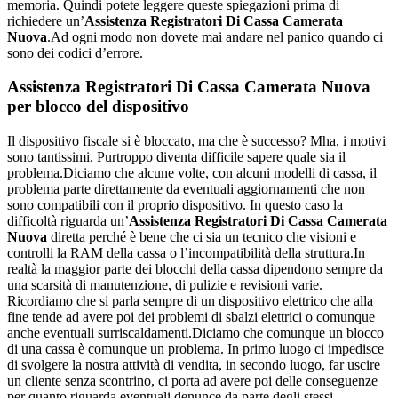
memoria. Quindi potete leggere queste spiegazioni prima di
richiedere un’
Assistenza Registratori Di Cassa Camerata
Nuova
.Ad ogni modo non dovete mai andare nel panico quando ci
sono dei codici d’errore.
Assistenza Registratori Di Cassa Camerata Nuova
per blocco del dispositivo
Il dispositivo fiscale si è bloccato, ma che è successo? Mha, i motivi
sono tantissimi. Purtroppo diventa difficile sapere quale sia il
problema.Diciamo che alcune volte, con alcuni modelli di cassa, il
problema parte direttamente da eventuali aggiornamenti che non
sono compatibili con il proprio dispositivo. In questo caso la
difficoltà riguarda un’
Assistenza Registratori Di Cassa Camerata
Nuova
diretta perché è bene che ci sia un tecnico che visioni e
controlli la RAM della cassa o l’incompatibilità della struttura.In
realtà la maggior parte dei blocchi della cassa dipendono sempre da
una scarsità di manutenzione, di pulizie e revisioni varie.
Ricordiamo che si parla sempre di un dispositivo elettrico che alla
fine tende ad avere poi dei problemi di sbalzi elettrici o comunque
anche eventuali surriscaldamenti.Diciamo che comunque un blocco
di una cassa è comunque un problema. In primo luogo ci impedisce
di svolgere la nostra attività di vendita, in secondo luogo, far uscire
un cliente senza scontrino, ci porta ad avere poi delle conseguenze
per quanto riguarda eventuali denunce da parte degli stessi