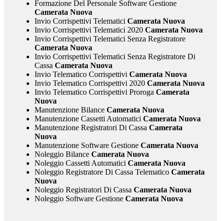
Formazione Del Personale Software Gestione
Camerata Nuova
Invio Corrispettivi Telematici
Camerata Nuova
Invio Corrispettivi Telematici 2020
Camerata Nuova
Invio Corrispettivi Telematici Senza Registratore
Camerata Nuova
Invio Corrispettivi Telematici Senza Registratore Di
Cassa
Camerata Nuova
Invio Telematico Corrispettivi
Camerata Nuova
Invio Telematico Corrispettivi 2020
Camerata Nuova
Invio Telematico Corrispettivi Proroga
Camerata
Nuova
Manutenzione Bilance
Camerata Nuova
Manutenzione Cassetti Automatici
Camerata Nuova
Manutenzione Registratori Di Cassa
Camerata
Nuova
Manutenzione Software Gestione
Camerata Nuova
Noleggio Bilance
Camerata Nuova
Noleggio Cassetti Automatici
Camerata Nuova
Noleggio Registratore Di Cassa Telematico
Camerata
Nuova
Noleggio Registratori Di Cassa
Camerata Nuova
Noleggio Software Gestione
Camerata Nuova