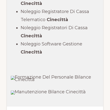
Cinecittà
Noleggio Registratore Di Cassa
Telematico
Cinecittà
Noleggio Registratori Di Cassa
Cinecittà
Noleggio Software Gestione
Cinecittà