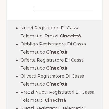
Nuovi Registratori Di Cassa
Telematici Prezzi
Cinecittà
Obbligo Registratore Di Cassa
Telematico
Cinecittà
Offerta Registratore Di Cassa
Telematico
Cinecittà
Olivetti Registratore Di Cassa
Telematico
Cinecittà
Prezzi Nuovi Registratori Di Cassa
Telematici
Cinecittà
Prezzi Registratori Telematici