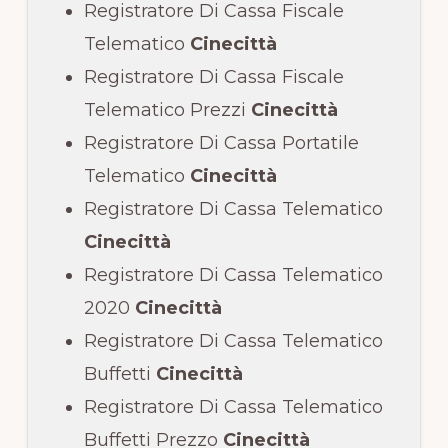
Registratore Di Cassa Fiscale
Telematico
Cinecittà
Registratore Di Cassa Fiscale
Telematico Prezzi
Cinecittà
Registratore Di Cassa Portatile
Telematico
Cinecittà
Registratore Di Cassa Telematico
Cinecittà
Registratore Di Cassa Telematico
2020
Cinecittà
Registratore Di Cassa Telematico
Buffetti
Cinecittà
Registratore Di Cassa Telematico
Buffetti Prezzo
Cinecittà