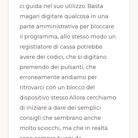
ci guida nel suo utilizzo. Basta
magari digitare qualcosa in una
parte amministrativa per bloccare
il programma, allo stesso modo un
registratore di cassa potrebbe
avere dei codici, che si digitano
premendo dei pulsanti, che
erroneamente andiamo per
ritrovarci con un blocco del
dispositivo stesso.Allora cerchiamo
di iniziare a dare dei semplici
consigli che sembrano anche
molto sciocchi, ma che in realtà