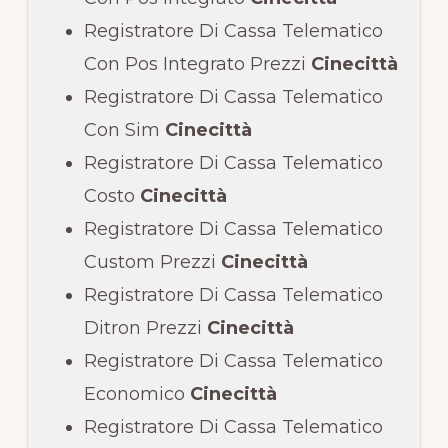
Registratore Di Cassa Telematico
Con Pos Integrato Prezzi
Cinecittà
Registratore Di Cassa Telematico
Con Sim
Cinecittà
Registratore Di Cassa Telematico
Costo
Cinecittà
Registratore Di Cassa Telematico
Custom Prezzi
Cinecittà
Registratore Di Cassa Telematico
Ditron Prezzi
Cinecittà
Registratore Di Cassa Telematico
Economico
Cinecittà
Registratore Di Cassa Telematico