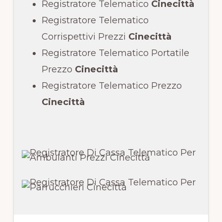
Registratore Telematico
Cinecittà
Registratore Telematico
Corrispettivi Prezzi
Cinecittà
Registratore Telematico Portatile
Prezzo
Cinecittà
Registratore Telematico Prezzo
Cinecittà