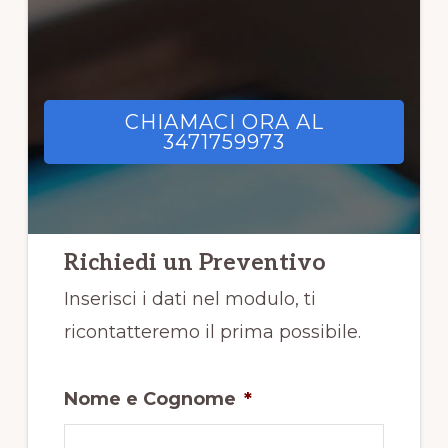
CHIAMACI ORA AL
3471759973
Richiedi un Preventivo
Inserisci i dati nel modulo, ti
ricontatteremo il prima possibile.
Nome e Cognome
*