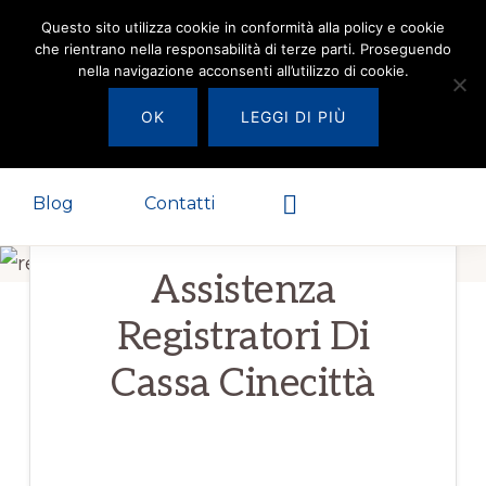
Passa
Passa
Questo sito utilizza cookie in conformità alla policy e cookie
che rientrano nella responsabilità di terze parti. Proseguendo
alla
al
nella navigazione acconsenti all’utilizzo di cookie.
REGISTRATORE
navigazione
contenuto
✅
DI
Home
REGISTRATORE DI CASSA ROMA
OK
LEGGI DI PIÙ
primaria
principale
CASSA
azienda
ROMA
leader
nella
Show
Blog
Contatti
Search
vendita
e
Assistenza
noleggio
Registratori Di
di
Cassa Cinecittà
registratori
di
cassa
Roma,