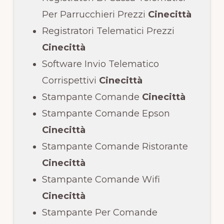
Per Parrucchieri Prezzi
Cinecittà
Registratori Telematici Prezzi
Cinecittà
Software Invio Telematico
Corrispettivi
Cinecittà
Stampante Comande
Cinecittà
Stampante Comande Epson
Cinecittà
Stampante Comande Ristorante
Cinecittà
Stampante Comande Wifi
Cinecittà
Stampante Per Comande