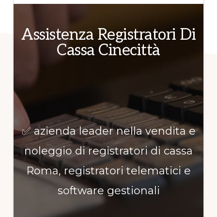
registratori
telematici
Assistenza Registratori Di
e
Cassa Cinecittà
software
gestionali
✅ azienda leader nella vendita e
noleggio di registratori di cassa
Roma, registratori telematici e
software gestionali