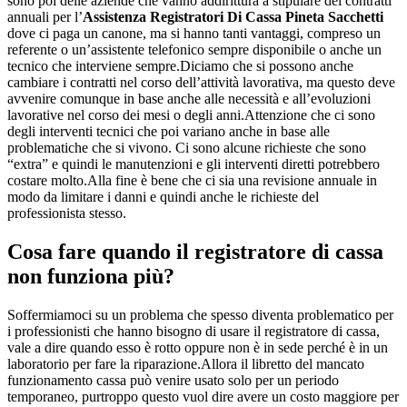
sono poi delle aziende che vanno addirittura a stipulare dei contratti
annuali per l’
Assistenza Registratori Di Cassa Pineta Sacchetti
dove ci paga un canone, ma si hanno tanti vantaggi, compreso un
referente o un’assistente telefonico sempre disponibile o anche un
tecnico che interviene sempre.Diciamo che si possono anche
cambiare i contratti nel corso dell’attività lavorativa, ma questo deve
avvenire comunque in base anche alle necessità e all’evoluzioni
lavorative nel corso dei mesi o degli anni.Attenzione che ci sono
degli interventi tecnici che poi variano anche in base alle
problematiche che si vivono. Ci sono alcune richieste che sono
“extra” e quindi le manutenzioni e gli interventi diretti potrebbero
costare molto.Alla fine è bene che ci sia una revisione annuale in
modo da limitare i danni e quindi anche le richieste del
professionista stesso.
Cosa fare quando il registratore di cassa
non funziona più?
Soffermiamoci su un problema che spesso diventa problematico per
i professionisti che hanno bisogno di usare il registratore di cassa,
vale a dire quando esso è rotto oppure non è in sede perché è in un
laboratorio per fare la riparazione.Allora il libretto del mancato
funzionamento cassa può venire usato solo per un periodo
temporaneo, purtroppo questo vuol dire avere un costo maggiore per