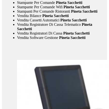
Stampante Per Comande
Pineta Sacchetti
Stampante Per Comande Wifi
Pineta Sacchetti
Stampanti Per Comande Ristoranti
Pineta Sacchetti
Vendita Bilance
Pineta Sacchetti
Vendita Cassetti Automatici
Pineta Sacchetti
Vendita Registratore Di Cassa Telematico
Pineta
Sacchetti
Vendita Registratori Di Cassa
Pineta Sacchetti
Vendita Software Gestione
Pineta Sacchetti