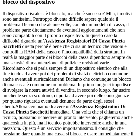
blocco del dispositivo
Il dispositivo fiscale si è bloccato, ma che è successo? Mha, i motivi
sono tantissimi. Purtroppo diventa difficile sapere quale sia il
problema.Diciamo che alcune volte, con alcuni modelli di cassa, il
problema parte direttamente da eventuali aggiornamenti che non
sono compatibili con il proprio dispositivo. In questo caso la
difficoltà riguarda un’
Assistenza Registratori Di Cassa Pineta
Sacchetti
diretta perché è bene che ci sia un tecnico che visioni e
controlli la RAM della cassa o l’incompatibilità della struttura.In
realtà la maggior parte dei blocchi della cassa dipendono sempre da
una scarsità di manutenzione, di pulizie e revisioni varie.
Ricordiamo che si parla sempre di un dispositivo elettrico che alla
fine tende ad avere poi dei problemi di sbalzi elettrici o comunque
anche eventuali surriscaldamenti.Diciamo che comunque un blocco
di una cassa è comunque un problema. In primo luogo ci impedisce
di svolgere la nostra attività di vendita, in secondo luogo, far uscire
un cliente senza scontrino, ci porta ad avere poi delle conseguenze
per quanto riguarda eventuali denunce da parte degli stessi
clienti.Allora cerchiamo di avere un’
Assistenza Registratori Di
Cassa Pineta Sacchetti
immediata. Una volta che si chiama un
tecnico, possiamo richiedere un pronto intervento, pagheremo anche
qualcosina in più, ma il tecnico potrebbe intervenire anche in una
mezz’ora. Questo è un servizio importantissimo.Il consiglio che
possiamo dare quando una cassa si blocca è usare immediatamente il