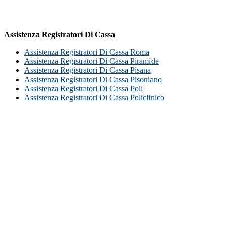
Assistenza Registratori Di Cassa
Assistenza Registratori Di Cassa Roma
Assistenza Registratori Di Cassa Piramide
Assistenza Registratori Di Cassa Pisana
Assistenza Registratori Di Cassa Pisoniano
Assistenza Registratori Di Cassa Poli
Assistenza Registratori Di Cassa Policlinico