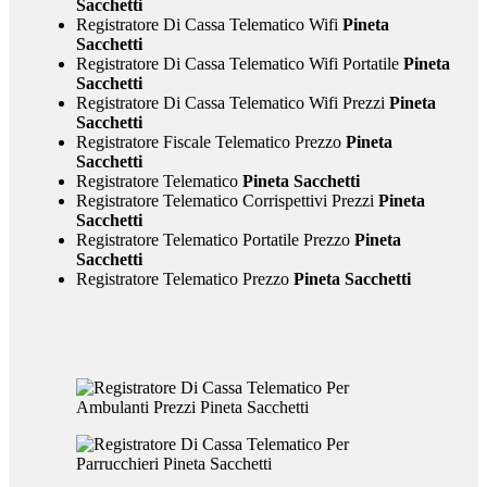
Sacchetti
Registratore Di Cassa Telematico Wifi
Pineta
Sacchetti
Registratore Di Cassa Telematico Wifi Portatile
Pineta
Sacchetti
Registratore Di Cassa Telematico Wifi Prezzi
Pineta
Sacchetti
Registratore Fiscale Telematico Prezzo
Pineta
Sacchetti
Registratore Telematico
Pineta Sacchetti
Registratore Telematico Corrispettivi Prezzi
Pineta
Sacchetti
Registratore Telematico Portatile Prezzo
Pineta
Sacchetti
Registratore Telematico Prezzo
Pineta Sacchetti