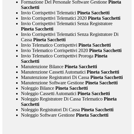
Formazione Del Personale Software Gestione
Pineta
Sacchetti
Invio Corrispettivi Telematici
Pineta Sacchetti
Invio Corrispettivi Telematici 2020
Pineta Sacchetti
Invio Corrispettivi Telematici Senza Registratore
Pineta Sacchetti
Invio Corrispettivi Telematici Senza Registratore Di
Cassa
Pineta Sacchetti
Invio Telematico Corrispettivi
Pineta Sacchetti
Invio Telematico Corrispettivi 2020
Pineta Sacchetti
Invio Telematico Corrispettivi Proroga
Pineta
Sacchetti
Manutenzione Bilance
Pineta Sacchetti
Manutenzione Cassetti Automatici
Pineta Sacchetti
Manutenzione Registratori Di Cassa
Pineta Sacchetti
Manutenzione Software Gestione
Pineta Sacchetti
Noleggio Bilance
Pineta Sacchetti
Noleggio Cassetti Automatici
Pineta Sacchetti
Noleggio Registratore Di Cassa Telematico
Pineta
Sacchetti
Noleggio Registratori Di Cassa
Pineta Sacchetti
Noleggio Software Gestione
Pineta Sacchetti