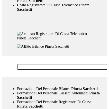
Pineta Sacchetti
Costo Registratore Di Cassa Telematico
Pineta
Sacchetti
Formazione Del Personale Bilance
Pineta Sacchetti
Formazione Del Personale Cassetti Automatici
Pineta
Sacchetti
Formazione Del Personale Registratori Di Cassa
Pineta Sacchetti