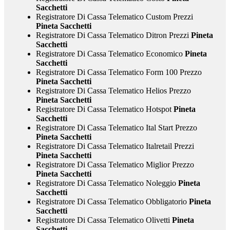
Sacchetti
Registratore Di Cassa Telematico Custom Prezzi
Pineta Sacchetti
Registratore Di Cassa Telematico Ditron Prezzi
Pineta
Sacchetti
Registratore Di Cassa Telematico Economico
Pineta
Sacchetti
Registratore Di Cassa Telematico Form 100 Prezzo
Pineta Sacchetti
Registratore Di Cassa Telematico Helios Prezzo
Pineta Sacchetti
Registratore Di Cassa Telematico Hotspot
Pineta
Sacchetti
Registratore Di Cassa Telematico Ital Start Prezzo
Pineta Sacchetti
Registratore Di Cassa Telematico Italretail Prezzi
Pineta Sacchetti
Registratore Di Cassa Telematico Miglior Prezzo
Pineta Sacchetti
Registratore Di Cassa Telematico Noleggio
Pineta
Sacchetti
Registratore Di Cassa Telematico Obbligatorio
Pineta
Sacchetti
Registratore Di Cassa Telematico Olivetti
Pineta
Sacchetti