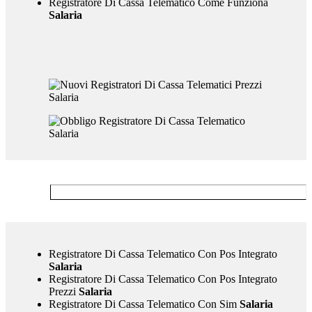
Registratore Di Cassa Telematico Come Funziona
Salaria
Registratore Di Cassa Telematico Con Pos Integrato
Salaria
Registratore Di Cassa Telematico Con Pos Integrato
Prezzi
Salaria
Registratore Di Cassa Telematico Con Sim
Salaria