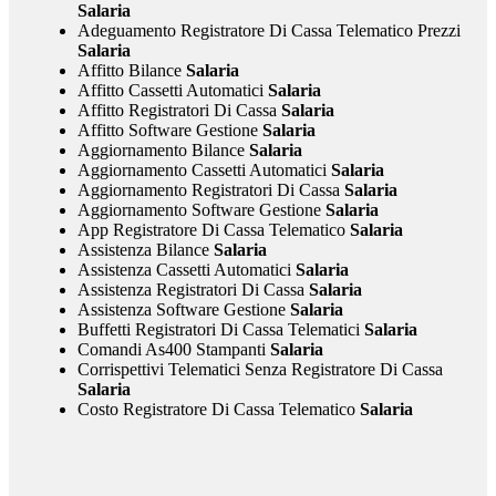
Salaria
Adeguamento Registratore Di Cassa Telematico Prezzi
Salaria
Affitto Bilance
Salaria
Affitto Cassetti Automatici
Salaria
Affitto Registratori Di Cassa
Salaria
Affitto Software Gestione
Salaria
Aggiornamento Bilance
Salaria
Aggiornamento Cassetti Automatici
Salaria
Aggiornamento Registratori Di Cassa
Salaria
Aggiornamento Software Gestione
Salaria
App Registratore Di Cassa Telematico
Salaria
Assistenza Bilance
Salaria
Assistenza Cassetti Automatici
Salaria
Assistenza Registratori Di Cassa
Salaria
Assistenza Software Gestione
Salaria
Buffetti Registratori Di Cassa Telematici
Salaria
Comandi As400 Stampanti
Salaria
Corrispettivi Telematici Senza Registratore Di Cassa
Salaria
Costo Registratore Di Cassa Telematico
Salaria