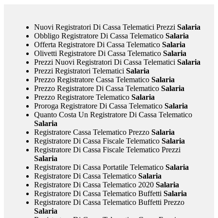
Nuovi Registratori Di Cassa Telematici Prezzi
Salaria
Obbligo Registratore Di Cassa Telematico
Salaria
Offerta Registratore Di Cassa Telematico
Salaria
Olivetti Registratore Di Cassa Telematico
Salaria
Prezzi Nuovi Registratori Di Cassa Telematici
Salaria
Prezzi Registratori Telematici
Salaria
Prezzo Registratore Cassa Telematico
Salaria
Prezzo Registratore Di Cassa Telematico
Salaria
Prezzo Registratore Telematico
Salaria
Proroga Registratore Di Cassa Telematico
Salaria
Quanto Costa Un Registratore Di Cassa Telematico
Salaria
Registratore Cassa Telematico Prezzo
Salaria
Registratore Di Cassa Fiscale Telematico
Salaria
Registratore Di Cassa Fiscale Telematico Prezzi
Salaria
Registratore Di Cassa Portatile Telematico
Salaria
Registratore Di Cassa Telematico
Salaria
Registratore Di Cassa Telematico 2020
Salaria
Registratore Di Cassa Telematico Buffetti
Salaria
Registratore Di Cassa Telematico Buffetti Prezzo
Salaria