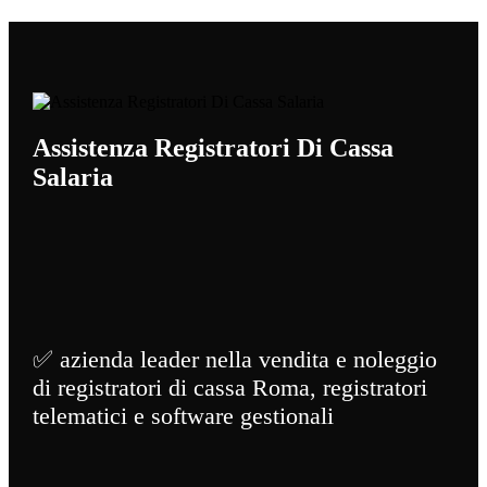
Assistenza Registratori Di Cassa
Salaria
✅ azienda leader nella vendita e noleggio
di registratori di cassa Roma, registratori
telematici e software gestionali