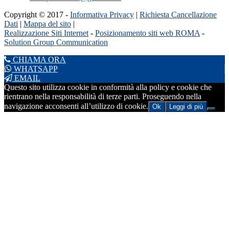
Copyright © 2017 -
Informativa Privacy
|
Richiesta Cancellazione
Dati
|
Mappa del sito
|
Realizzazione Siti Internet
-
Posizionamento siti web ROMA
-
Solution Group Communication
CHIAMA ORA
WHATSAPP
EMAIL
Questo sito utilizza cookie in conformità alla policy e cookie che
rientrano nella responsabilità di terze parti. Proseguendo nella
navigazione acconsenti all’utilizzo di cookie.
Ok
Leggi di più