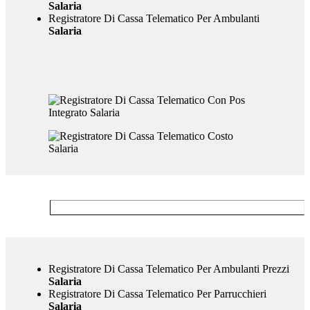
Salaria
Registratore Di Cassa Telematico Per Ambulanti
Salaria
Registratore Di Cassa Telematico Per Ambulanti Prezzi
Salaria
Registratore Di Cassa Telematico Per Parrucchieri
Salaria