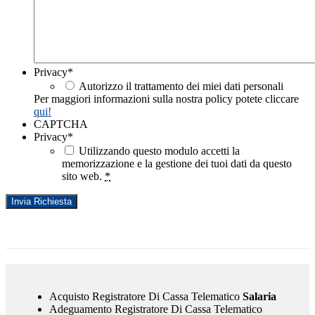
Privacy
*
Autorizzo il trattamento dei miei dati personali
Per maggiori informazioni sulla nostra policy potete cliccare
qui!
CAPTCHA
Privacy
*
Utilizzando questo modulo accetti la
memorizzazione e la gestione dei tuoi dati da questo
sito web.
*
Acquisto Registratore Di Cassa Telematico
Salaria
Adeguamento Registratore Di Cassa Telematico