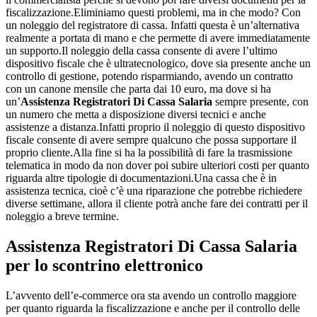
fiscalizzazione.Eliminiamo questi problemi, ma in che modo? Con
un noleggio del registratore di cassa. Infatti questa è un’alternativa
realmente a portata di mano e che permette di avere immediatamente
un supporto.Il noleggio della cassa consente di avere l’ultimo
dispositivo fiscale che è ultratecnologico, dove sia presente anche un
controllo di gestione, potendo risparmiando, avendo un contratto
con un canone mensile che parta dai 10 euro, ma dove si ha
un’
Assistenza Registratori Di Cassa Salaria
sempre presente, con
un numero che metta a disposizione diversi tecnici e anche
assistenze a distanza.Infatti proprio il noleggio di questo dispositivo
fiscale consente di avere sempre qualcuno che possa supportare il
proprio cliente.Alla fine si ha la possibilità di fare la trasmissione
telematica in modo da non dover poi subire ulteriori costi per quanto
riguarda altre tipologie di documentazioni.Una cassa che è in
assistenza tecnica, cioè c’è una riparazione che potrebbe richiedere
diverse settimane, allora il cliente potrà anche fare dei contratti per il
noleggio a breve termine.
Assistenza Registratori Di Cassa Salaria
per lo scontrino elettronico
L’avvento dell’e-commerce ora sta avendo un controllo maggiore
per quanto riguarda la fiscalizzazione e anche per il controllo delle