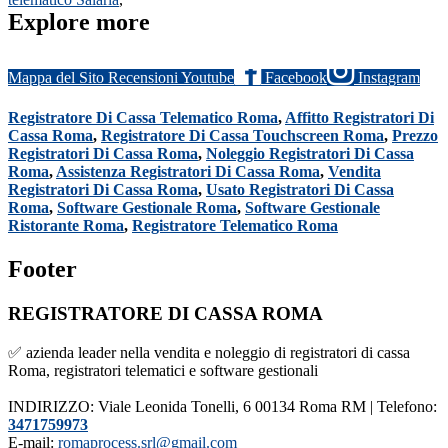
Explore more
Mappa del Sito
Recensioni
Youtube
Facebook
Instagram
Registratore Di Cassa Telematico Roma
,
Affitto Registratori Di
Cassa Roma
,
Registratore Di Cassa Touchscreen Roma
,
Prezzo
Registratori Di Cassa Roma
,
Noleggio Registratori Di Cassa
Roma
,
Assistenza Registratori Di Cassa Roma
,
Vendita
Registratori Di Cassa Roma
,
Usato Registratori Di Cassa
Roma
,
Software Gestionale Roma
,
Software Gestionale
Ristorante Roma
,
Registratore Telematico Roma
Footer
REGISTRATORE DI CASSA ROMA
✅ azienda leader nella vendita e noleggio di registratori di cassa
Roma, registratori telematici e software gestionali
INDIRIZZO: Viale Leonida Tonelli, 6 00134 Roma RM | Telefono:
3471759973
E-mail:
romaprocess.srl@gmail.com