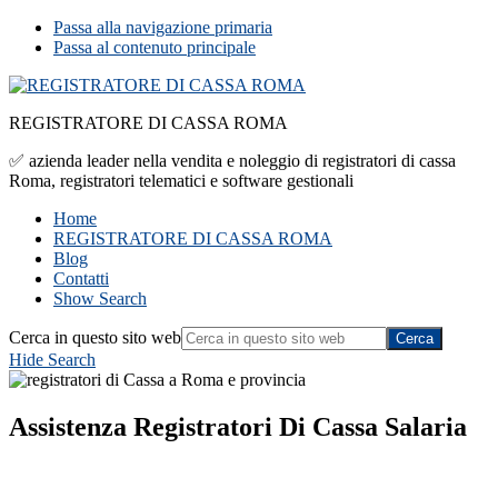
Passa alla navigazione primaria
Passa al contenuto principale
REGISTRATORE DI CASSA ROMA
✅ azienda leader nella vendita e noleggio di registratori di cassa
Roma, registratori telematici e software gestionali
Home
REGISTRATORE DI CASSA ROMA
Blog
Contatti
Show Search
Cerca in questo sito web
Hide Search
Assistenza Registratori Di Cassa Salaria