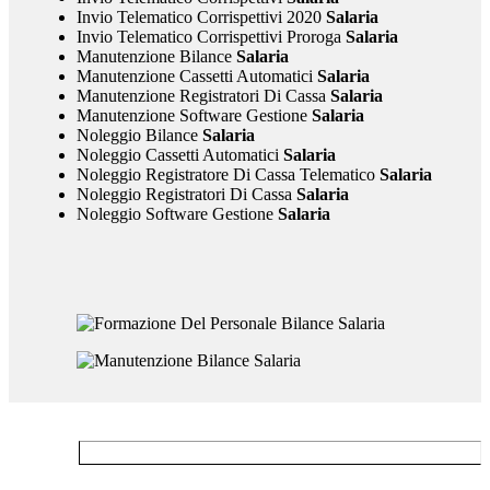
Invio Telematico Corrispettivi 2020
Salaria
Invio Telematico Corrispettivi Proroga
Salaria
Manutenzione Bilance
Salaria
Manutenzione Cassetti Automatici
Salaria
Manutenzione Registratori Di Cassa
Salaria
Manutenzione Software Gestione
Salaria
Noleggio Bilance
Salaria
Noleggio Cassetti Automatici
Salaria
Noleggio Registratore Di Cassa Telematico
Salaria
Noleggio Registratori Di Cassa
Salaria
Noleggio Software Gestione
Salaria