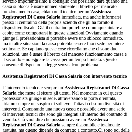
servizio importantissimo.Il consiglio che possiamo dare quando una
cassa si blocca è usare immediatamente il libretto per mancato
funzionamento casa, chiamare il tecnico per un’
Assistenza
Registratori Di Cassa Salaria
immediata, ma anche informarsi
presso il centralino della propria azienda che gli ha fornito il
dispositivo fiscale. Già il centralino potrebbe comunque aiutare a
capire come comportarsi in queste situazioni.Ovviamente quando
giunge il professionista si potrebbe avere uno sblocco immediato,
ma in altre situazioni la cassa potrebbe essere fuori sede per intere
settimane. Se capitano queste cose ricordiamo che ci sono due
soluzioni, una è usare il libretto del mancato funzionamento cassa e
il secondo e noleggiare la cassa per un tempo limitato. Questo
consente di rispettare la legge senza alcun problema.
Assistenza Registratori Di Cassa Salaria
con intervento tecnico
L’intervento tecnico è sempre un’
Assistenza Registratori Di Cassa
Salaria
che mette al sicuro gli utenti. Nel momento in cui questo
professionista giunge in sede, attraversando la porta d’entrata,
tiriamo sempre un sospiro di sollievo. Tuttavia ci sono diversità di
interventi. Comprando una nuova cassa è possibile avere una serie
di interventi tecnici che sono già integrati all’interno del contratto di
vendita. Ciò vuol dire che possiamo avere un’
Assistenza
Registratori Di Cassa Salaria
sempre disponibile e totalmente
gratuita, ma questo dipende da contratto a contratto.Ci sono poi delle