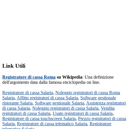
Link Utili
Registratore di cassa Roma
su Wikipedia
: Una definizione
dell'argomento data dalla famosa enciclopedia on line.
Registratore di cassa Salaria
,
Noleggio registratori di cassa Roma
Salaria
,
Affitto registratori di cassa Salaria
,
Software gestionale
ristorante Salaria
,
Software gestionale Salaria
,
Assistenza registratori
di cassa Salaria
,
Noleggio registratori di cassa Salaria
,
Vendita
registratori di cassa Salaria
,
Usato registratori di cassa Salaria
,
Registratore di cassa touchscreen Salaria
,
Prezzo registratori di cassa
Salaria
,
Registratore di cassa telematico Salaria
,
Registratore
telematico Salaria
,