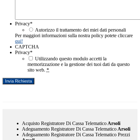
Privacy
*
Autorizzo il trattamento dei miei dati personali
Per maggiori informazioni sulla nostra policy potete cliccare
qui!
CAPTCHA
Privacy
*
Utilizzando questo modulo accetti la
memorizzazione e la gestione dei tuoi dati da questo
sito web.
*
Acquisto Registratore Di Cassa Telematico
Arsoli
Adeguamento Registratore Di Cassa Telematico
Arsoli
Adeguamento Registratore Di Cassa Telematico Prezzi