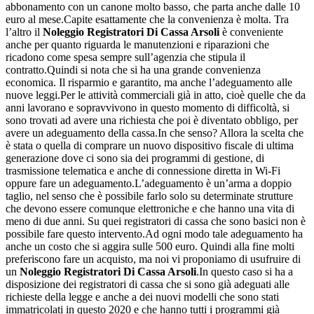
abbonamento con un canone molto basso, che parta anche dalle 10
euro al mese.Capite esattamente che la convenienza è molta. Tra
l’altro il
Noleggio Registratori Di Cassa Arsoli
è conveniente
anche per quanto riguarda le manutenzioni e riparazioni che
ricadono come spesa sempre sull’agenzia che stipula il
contratto.Quindi si nota che si ha una grande convenienza
economica. Il risparmio e garantito, ma anche l’adeguamento alle
nuove leggi.Per le attività commerciali già in atto, cioè quelle che da
anni lavorano e sopravvivono in questo momento di difficoltà, si
sono trovati ad avere una richiesta che poi è diventato obbligo, per
avere un adeguamento della cassa.In che senso? Allora la scelta che
è stata o quella di comprare un nuovo dispositivo fiscale di ultima
generazione dove ci sono sia dei programmi di gestione, di
trasmissione telematica e anche di connessione diretta in Wi-Fi
oppure fare un adeguamento.L’adeguamento è un’arma a doppio
taglio, nel senso che è possibile farlo solo su determinate strutture
che devono essere comunque elettroniche e che hanno una vita di
meno di due anni. Su quei registratori di cassa che sono basici non è
possibile fare questo intervento.Ad ogni modo tale adeguamento ha
anche un costo che si aggira sulle 500 euro. Quindi alla fine molti
preferiscono fare un acquisto, ma noi vi proponiamo di usufruire di
un
Noleggio Registratori Di Cassa Arsoli
.In questo caso si ha a
disposizione dei registratori di cassa che si sono già adeguati alle
richieste della legge e anche a dei nuovi modelli che sono stati
immatricolati in questo 2020 e che hanno tutti i programmi già