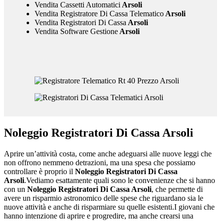
Vendita Cassetti Automatici
Arsoli
Vendita Registratore Di Cassa Telematico
Arsoli
Vendita Registratori Di Cassa
Arsoli
Vendita Software Gestione
Arsoli
Noleggio Registratori Di Cassa Arsoli
Aprire un’attività costa, come anche adeguarsi alle nuove leggi che
non offrono nemmeno detrazioni, ma una spesa che possiamo
controllare è proprio il
Noleggio Registratori Di Cassa
Arsoli
.Vediamo esattamente quali sono le convenienze che si hanno
con un
Noleggio Registratori Di Cassa Arsoli
, che permette di
avere un risparmio astronomico delle spese che riguardano sia le
nuove attività e anche di risparmiare su quelle esistenti.I giovani che
hanno intenzione di aprire e progredire, ma anche crearsi una