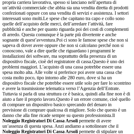
propria carriera lavorativa, spesso si lanciano nell’apertura di
un’attività commerciale che abbia sia una vendita diretta di prodotti
confezionati oppure con una vendita di servizi e assistenza. I settori
interessati sono molti.Le spese che capitano tra capo e collo sono
quelle dell’acquisto delle merci, dell’arredare l’attività, fare
pubblicità e anche per quanto riguarda poi dei costi di complementi
di arredo. Questa comunque è la parte più divertente e anche
sognante di quest’avventura.Poi ci sono le famose spese che non si
sapeva di dover avere oppure che non si calcolano perché non si
conoscono, vale a dire quelle che riguardano i programmi le
installazioni dei software, ma soprattutto della presenza di un
dispositivo fiscale, cioè del registratore di cassa.Questo è uno dei
problemi maggiori. L’acquisto di una cassa potrebbe essere una
spesa molto alta. Alle volte si preferisce poi avere una cassa che
costa molto poco, tipo intorno alle 280 euro, dove si ha un
dispositivo fiscale che potrebbe essere utile solo per fare lo scontrino
e avere la trasmissione telematica verso l’Agenzia dell’Entrate.
Tuttavia si parla di una struttura ce è basica, quindi alla fine non è di
aiuto a fare il proprio lavoro.Questo è un errore comune, cioè quello
di comprare un dispositivo basico sprecando del denaro in
previsione di comprare qualcosa di migliore. Solo che questo è un
danno che alla fine ricade sempre su questo professionista.Il
Noleggio Registratori Di Cassa Arsoli
permette di avere
un’assenza di questa spesa. Anzi andiamo a sottolineare che il
Noleggio Registratori Di Cassa Arsoli
permette di stipulare un