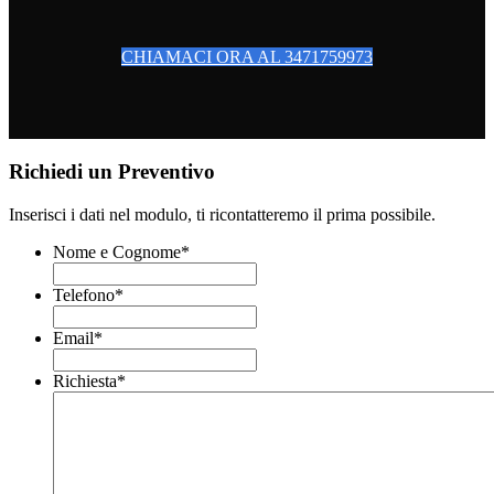
CHIAMACI ORA AL 3471759973
Richiedi un Preventivo
Inserisci i dati nel modulo, ti ricontatteremo il prima possibile.
Nome e Cognome
*
Telefono
*
Email
*
Richiesta
*