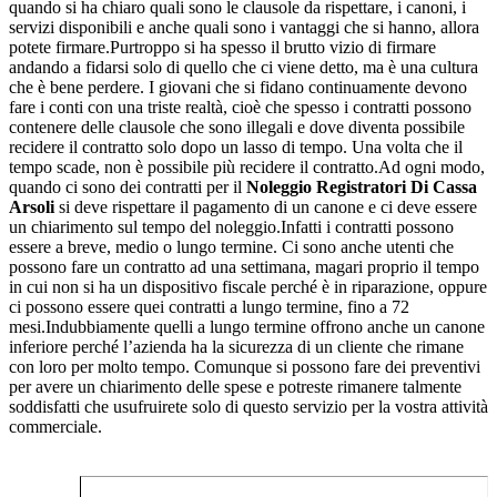
quando si ha chiaro quali sono le clausole da rispettare, i canoni, i
servizi disponibili e anche quali sono i vantaggi che si hanno, allora
potete firmare.Purtroppo si ha spesso il brutto vizio di firmare
andando a fidarsi solo di quello che ci viene detto, ma è una cultura
che è bene perdere. I giovani che si fidano continuamente devono
fare i conti con una triste realtà, cioè che spesso i contratti possono
contenere delle clausole che sono illegali e dove diventa possibile
recidere il contratto solo dopo un lasso di tempo. Una volta che il
tempo scade, non è possibile più recidere il contratto.Ad ogni modo,
quando ci sono dei contratti per il
Noleggio Registratori Di Cassa
Arsoli
si deve rispettare il pagamento di un canone e ci deve essere
un chiarimento sul tempo del noleggio.Infatti i contratti possono
essere a breve, medio o lungo termine. Ci sono anche utenti che
possono fare un contratto ad una settimana, magari proprio il tempo
in cui non si ha un dispositivo fiscale perché è in riparazione, oppure
ci possono essere quei contratti a lungo termine, fino a 72
mesi.Indubbiamente quelli a lungo termine offrono anche un canone
inferiore perché l’azienda ha la sicurezza di un cliente che rimane
con loro per molto tempo. Comunque si possono fare dei preventivi
per avere un chiarimento delle spese e potreste rimanere talmente
soddisfatti che usufruirete solo di questo servizio per la vostra attività
commerciale.