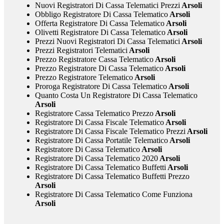
Nuovi Registratori Di Cassa Telematici Prezzi
Arsoli
Obbligo Registratore Di Cassa Telematico
Arsoli
Offerta Registratore Di Cassa Telematico
Arsoli
Olivetti Registratore Di Cassa Telematico
Arsoli
Prezzi Nuovi Registratori Di Cassa Telematici
Arsoli
Prezzi Registratori Telematici
Arsoli
Prezzo Registratore Cassa Telematico
Arsoli
Prezzo Registratore Di Cassa Telematico
Arsoli
Prezzo Registratore Telematico
Arsoli
Proroga Registratore Di Cassa Telematico
Arsoli
Quanto Costa Un Registratore Di Cassa Telematico
Arsoli
Registratore Cassa Telematico Prezzo
Arsoli
Registratore Di Cassa Fiscale Telematico
Arsoli
Registratore Di Cassa Fiscale Telematico Prezzi
Arsoli
Registratore Di Cassa Portatile Telematico
Arsoli
Registratore Di Cassa Telematico
Arsoli
Registratore Di Cassa Telematico 2020
Arsoli
Registratore Di Cassa Telematico Buffetti
Arsoli
Registratore Di Cassa Telematico Buffetti Prezzo
Arsoli
Registratore Di Cassa Telematico Come Funziona
Arsoli