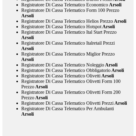
Registratore Di Cassa Telematico Economico
Arsoli
Registratore Di Cassa Telematico Form 100 Prezzo
Arsoli
Registratore Di Cassa Telematico Helios Prezzo
Arsoli
Registratore Di Cassa Telematico Hotspot
Arsoli
Registratore Di Cassa Telematico Ital Start Prezzo
Arsoli
Registratore Di Cassa Telematico Italretail Prezzi
Arsoli
Registratore Di Cassa Telematico Miglior Prezzo
Arsoli
Registratore Di Cassa Telematico Noleggio
Arsoli
Registratore Di Cassa Telematico Obbligatorio
Arsoli
Registratore Di Cassa Telematico Olivetti
Arsoli
Registratore Di Cassa Telematico Olivetti Form 100
Prezzo
Arsoli
Registratore Di Cassa Telematico Olivetti Form 200
Prezzo
Arsoli
Registratore Di Cassa Telematico Olivetti Prezzi
Arsoli
Registratore Di Cassa Telematico Per Ambulanti
Arsoli