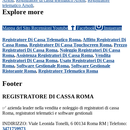
Arsoli
,
Registratore di cassa telematico Arsoli
,
Registratore
telematico Arsoli
,
Explore more
Mappa del Sito
Recensioni
Youtube
Facebook
Instagram
Registratore Di Cassa Telematico Roma
,
Affitto Registratori Di
Cassa Roma
,
Registratore Di Cassa Touchscreen Roma
,
Prezzo
Registratori Di Cassa Roma
,
Noleggio Registratori Di Cassa
Roma
,
Assistenza Registratori Di Cassa Roma
,
Vendita
Registratori Di Cassa Roma
,
Usato Registratori Di Cassa
Roma
,
Software Gestionale Roma
,
Software Gestionale
Ristorante Roma
,
Registratore Telematico Roma
Footer
REGISTRATORE DI CASSA ROMA
✅ azienda leader nella vendita e noleggio di registratori di cassa
Roma, registratori telematici e software gestionali
INDIRIZZO: Viale Leonida Tonelli, 6 00134 Roma RM | Telefono:
3471759973