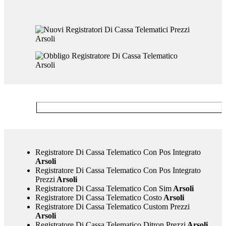
Registratore Di Cassa Telematico Con Pos Integrato
Arsoli
Registratore Di Cassa Telematico Con Pos Integrato
Prezzi
Arsoli
Registratore Di Cassa Telematico Con Sim
Arsoli
Registratore Di Cassa Telematico Costo
Arsoli
Registratore Di Cassa Telematico Custom Prezzi
Arsoli
Registratore Di Cassa Telematico Ditron Prezzi
Arsoli