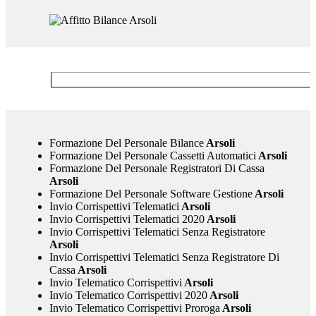
Formazione Del Personale Bilance
Arsoli
Formazione Del Personale Cassetti Automatici
Arsoli
Formazione Del Personale Registratori Di Cassa
Arsoli
Formazione Del Personale Software Gestione
Arsoli
Invio Corrispettivi Telematici
Arsoli
Invio Corrispettivi Telematici 2020
Arsoli
Invio Corrispettivi Telematici Senza Registratore
Arsoli
Invio Corrispettivi Telematici Senza Registratore Di
Cassa
Arsoli
Invio Telematico Corrispettivi
Arsoli
Invio Telematico Corrispettivi 2020
Arsoli
Invio Telematico Corrispettivi Proroga
Arsoli