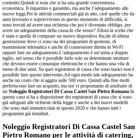
contratto.Quindi si nota che si ha una grande convenienza
economica. Il risparmio e garantito, ma anche l’adeguamento alle
nuove leggi.Per le attività commerciali già in atto, cioè quelle che da
anni lavorano e sopravvivono in questo momento di difficoltà, si
sono trovati ad avere una richiesta che poi è diventato obbligo, per
avere un adeguamento della cassa.In che senso? Allora la scelta che
è stata o quella di comprare un nuovo dispositivo fiscale di ultima
generazione dove ci sono sia dei programmi di gestione, di
trasmissione telematica e anche di connessione diretta in Wi-Fi
oppure fare un adeguamento.L’adeguamento è un’arma a doppio
taglio, nel senso che è possibile farlo solo su determinate strutture
che devono essere comunque elettroniche e che hanno una vita di
meno di due anni. Su quei registratori di cassa che sono basici non è
possibile fare questo intervento.Ad ogni modo tale adeguamento ha
anche un costo che si aggira sulle 500 euro. Quindi alla fine molti
preferiscono fare un acquisto, ma noi vi proponiamo di usufruire di
un
Noleggio Registratori Di Cassa Castel San Pietro Romano
.In
questo caso si ha a disposizione dei registratori di cassa che si sono
già adeguati alle richieste della legge e anche a dei nuovi modelli
che sono stati immatricolati in questo 2020 e che hanno tutti i
programmi già installati.
Noleggio Registratori Di Cassa Castel San
Pietro Romano
per le attività di catering,