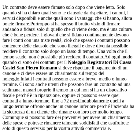
Un contratto deve essere firmato solo dopo che viene letto. Solo
quando si ha chiaro quali sono le clausole da rispettare, i canoni, i
servizi disponibili e anche quali sono i vantaggi che si hanno, allora
potete firmare.Purtroppo si ha spesso il brutto vizio di firmare
andando a fidarsi solo di quello che ci viene detto, ma è una cultura
che è bene perdere. I giovani che si fidano continuamente devono
fare i conti con una triste realtà, cioè che spesso i contratti possono
contenere delle clausole che sono illegali e dove diventa possibile
recidere il contratto solo dopo un lasso di tempo. Una volta che il
tempo scade, non è possibile più recidere il contratto.Ad ogni modo,
quando ci sono dei contratti per il
Noleggio Registratori Di Cassa
Castel San Pietro Romano
si deve rispettare il pagamento di un
canone e ci deve essere un chiarimento sul tempo del
noleggio.Infatti i contratti possono essere a breve, medio o lungo
termine. Ci sono anche utenti che possono fare un contratto ad una
settimana, magari proprio il tempo in cui non si ha un dispositivo
fiscale perché è in riparazione, oppure ci possono essere quei
contratti a lungo termine, fino a 72 mesi.Indubbiamente quelli a
lungo termine offrono anche un canone inferiore perché l’azienda ha
la sicurezza di un cliente che rimane con loro per molto tempo.
Comunque si possono fare dei preventivi per avere un chiarimento
delle spese e potreste rimanere talmente soddisfatti che usufruirete
solo di questo servizio per la vostra attività commerciale.