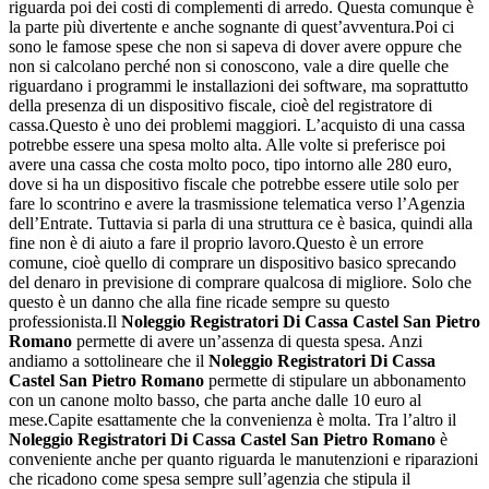
riguarda poi dei costi di complementi di arredo. Questa comunque è
la parte più divertente e anche sognante di quest’avventura.Poi ci
sono le famose spese che non si sapeva di dover avere oppure che
non si calcolano perché non si conoscono, vale a dire quelle che
riguardano i programmi le installazioni dei software, ma soprattutto
della presenza di un dispositivo fiscale, cioè del registratore di
cassa.Questo è uno dei problemi maggiori. L’acquisto di una cassa
potrebbe essere una spesa molto alta. Alle volte si preferisce poi
avere una cassa che costa molto poco, tipo intorno alle 280 euro,
dove si ha un dispositivo fiscale che potrebbe essere utile solo per
fare lo scontrino e avere la trasmissione telematica verso l’Agenzia
dell’Entrate. Tuttavia si parla di una struttura ce è basica, quindi alla
fine non è di aiuto a fare il proprio lavoro.Questo è un errore
comune, cioè quello di comprare un dispositivo basico sprecando
del denaro in previsione di comprare qualcosa di migliore. Solo che
questo è un danno che alla fine ricade sempre su questo
professionista.Il
Noleggio Registratori Di Cassa Castel San Pietro
Romano
permette di avere un’assenza di questa spesa. Anzi
andiamo a sottolineare che il
Noleggio Registratori Di Cassa
Castel San Pietro Romano
permette di stipulare un abbonamento
con un canone molto basso, che parta anche dalle 10 euro al
mese.Capite esattamente che la convenienza è molta. Tra l’altro il
Noleggio Registratori Di Cassa Castel San Pietro Romano
è
conveniente anche per quanto riguarda le manutenzioni e riparazioni
che ricadono come spesa sempre sull’agenzia che stipula il