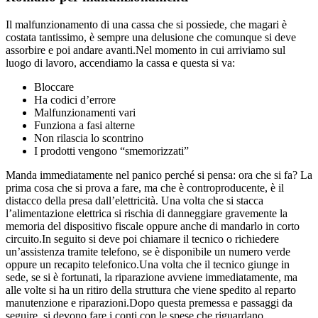
Il malfunzionamento di una cassa che si possiede, che magari è
costata tantissimo, è sempre una delusione che comunque si deve
assorbire e poi andare avanti.Nel momento in cui arriviamo sul
luogo di lavoro, accendiamo la cassa e questa si va:
Bloccare
Ha codici d’errore
Malfunzionamenti vari
Funziona a fasi alterne
Non rilascia lo scontrino
I prodotti vengono “smemorizzati”
Manda immediatamente nel panico perché si pensa: ora che si fa? La
prima cosa che si prova a fare, ma che è controproducente, è il
distacco della presa dall’elettricità. Una volta che si stacca
l’alimentazione elettrica si rischia di danneggiare gravemente la
memoria del dispositivo fiscale oppure anche di mandarlo in corto
circuito.In seguito si deve poi chiamare il tecnico o richiedere
un’assistenza tramite telefono, se è disponibile un numero verde
oppure un recapito telefonico.Una volta che il tecnico giunge in
sede, se si è fortunati, la riparazione avviene immediatamente, ma
alle volte si ha un ritiro della struttura che viene spedito al reparto
manutenzione e riparazioni.Dopo questa premessa e passaggi da
seguire, si devono fare i conti con le spese che riguardano