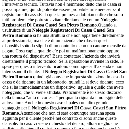
l’intervento tecnico. Tuttavia non è nemmeno detto che la cassa si
possa riparare, quindi potrebbe essere probabile rimanere senza il
registratore di cassa.Fatta questa premessa dobbiamo dire che sono
tutti problemi che potreste evitare direttamente con un
Noleggio
Registratori Di Cassa Castel San Pietro Romano
.Quando si
usufruisce di un
Noleggio Registratori Di Cassa Castel San
Pietro Romano
si ha una struttura che non appartiene direttamente
al professionista, ma che è di un’azienda che rilascia questi
dispositivi sotto la stipula di un contratto e con un canone mensile da
pagare.Cosa capita quando c’è poi un malfunzionamento oppure
una rottura del dispositivo? Basta contattare l’azienda che invierà
direttamente il proprio tecnico. Se la riparazione avviene in sede, le
spese per questo intervento ricadono comunque sull’azienda e non
interessano il cliente. Il
Noleggio Registratori Di Cassa Castel San
Pietro Romano
quindi già conviene in questa situazione.In caso la
cassa è da riparare in un laboratorio, quindi la si deve riparare, ecco
che si ha immediatamente un dispositivo, uguale a quello che avete
noleggiato, che vi viene affidata. Praticamente è lo stesso discorso
della famosa “auto di cortesia” per quanto riguarda il noleggio delle
autovetture. Anche in questo caso si palesa un altro grande
vantaggio per il
Noleggio Registratori Di Cassa Castel San Pietro
Romano
.Attenzione che non ci sarà comunque nessuna spesa
aggiunta per il cliente perché nel contratto ci sono anche queste
clausole. In caso vi viene richiesto del denaro, allora meglio che
andiate a rileggere il contratto oppure a fare una denuncia perché