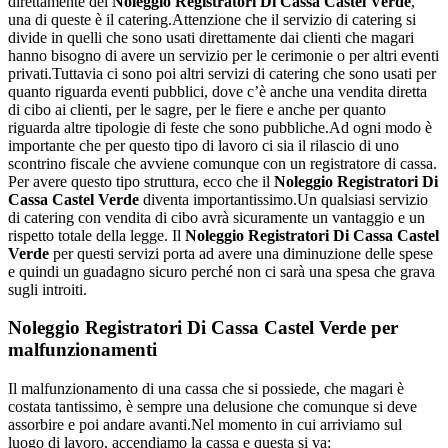
direttamente del
Noleggio Registratori Di Cassa Castel Verde
,
una di queste è il catering.Attenzione che il servizio di catering si
divide in quelli che sono usati direttamente dai clienti che magari
hanno bisogno di avere un servizio per le cerimonie o per altri eventi
privati.Tuttavia ci sono poi altri servizi di catering che sono usati per
quanto riguarda eventi pubblici, dove c’è anche una vendita diretta
di cibo ai clienti, per le sagre, per le fiere e anche per quanto
riguarda altre tipologie di feste che sono pubbliche.Ad ogni modo è
importante che per questo tipo di lavoro ci sia il rilascio di uno
scontrino fiscale che avviene comunque con un registratore di cassa.
Per avere questo tipo struttura, ecco che il
Noleggio Registratori Di
Cassa Castel Verde
diventa importantissimo.Un qualsiasi servizio
di catering con vendita di cibo avrà sicuramente un vantaggio e un
rispetto totale della legge. Il
Noleggio Registratori Di Cassa Castel
Verde
per questi servizi porta ad avere una diminuzione delle spese
e quindi un guadagno sicuro perché non ci sarà una spesa che grava
sugli introiti.
Noleggio Registratori Di Cassa Castel Verde
per
malfunzionamenti
Il malfunzionamento di una cassa che si possiede, che magari è
costata tantissimo, è sempre una delusione che comunque si deve
assorbire e poi andare avanti.Nel momento in cui arriviamo sul
luogo di lavoro, accendiamo la cassa e questa si va: