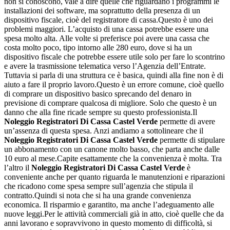
non si conoscono, vale a dire quelle che riguardano i programmi le
installazioni dei software, ma soprattutto della presenza di un
dispositivo fiscale, cioè del registratore di cassa.Questo è uno dei
problemi maggiori. L’acquisto di una cassa potrebbe essere una
spesa molto alta. Alle volte si preferisce poi avere una cassa che
costa molto poco, tipo intorno alle 280 euro, dove si ha un
dispositivo fiscale che potrebbe essere utile solo per fare lo scontrino
e avere la trasmissione telematica verso l’Agenzia dell’Entrate.
Tuttavia si parla di una struttura ce è basica, quindi alla fine non è di
aiuto a fare il proprio lavoro.Questo è un errore comune, cioè quello
di comprare un dispositivo basico sprecando del denaro in
previsione di comprare qualcosa di migliore. Solo che questo è un
danno che alla fine ricade sempre su questo professionista.Il
Noleggio Registratori Di Cassa Castel Verde
permette di avere
un’assenza di questa spesa. Anzi andiamo a sottolineare che il
Noleggio Registratori Di Cassa Castel Verde
permette di stipulare
un abbonamento con un canone molto basso, che parta anche dalle
10 euro al mese.Capite esattamente che la convenienza è molta. Tra
l’altro il
Noleggio Registratori Di Cassa Castel Verde
è
conveniente anche per quanto riguarda le manutenzioni e riparazioni
che ricadono come spesa sempre sull’agenzia che stipula il
contratto.Quindi si nota che si ha una grande convenienza
economica. Il risparmio e garantito, ma anche l’adeguamento alle
nuove leggi.Per le attività commerciali già in atto, cioè quelle che da
anni lavorano e sopravvivono in questo momento di difficoltà, si