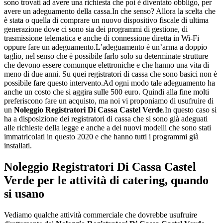
sono trovati ad avere una richiesta che poi è diventato obbligo, per
avere un adeguamento della cassa.In che senso? Allora la scelta che
è stata o quella di comprare un nuovo dispositivo fiscale di ultima
generazione dove ci sono sia dei programmi di gestione, di
trasmissione telematica e anche di connessione diretta in Wi-Fi
oppure fare un adeguamento.L’adeguamento è un’arma a doppio
taglio, nel senso che è possibile farlo solo su determinate strutture
che devono essere comunque elettroniche e che hanno una vita di
meno di due anni. Su quei registratori di cassa che sono basici non è
possibile fare questo intervento.Ad ogni modo tale adeguamento ha
anche un costo che si aggira sulle 500 euro. Quindi alla fine molti
preferiscono fare un acquisto, ma noi vi proponiamo di usufruire di
un
Noleggio Registratori Di Cassa Castel Verde
.In questo caso si
ha a disposizione dei registratori di cassa che si sono già adeguati
alle richieste della legge e anche a dei nuovi modelli che sono stati
immatricolati in questo 2020 e che hanno tutti i programmi già
installati.
Noleggio Registratori Di Cassa Castel
Verde
per le attività di catering, quando
si usano
Vediamo qualche attività commerciale che dovrebbe usufruire