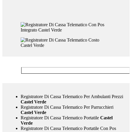
Registratore Di Cassa Telematico Per Ambulanti Prezzi
Castel Verde
Registratore Di Cassa Telematico Per Parrucchieri
Castel Verde
Registratore Di Cassa Telematico Portatile
Castel
Verde
Registratore Di Cassa Telematico Portatile Con Pos