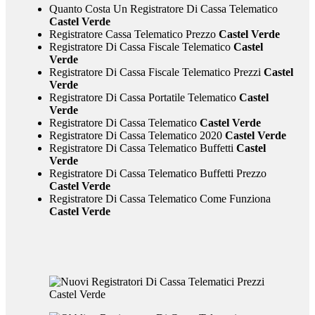
Quanto Costa Un Registratore Di Cassa Telematico
Castel Verde
Registratore Cassa Telematico Prezzo
Castel Verde
Registratore Di Cassa Fiscale Telematico
Castel
Verde
Registratore Di Cassa Fiscale Telematico Prezzi
Castel
Verde
Registratore Di Cassa Portatile Telematico
Castel
Verde
Registratore Di Cassa Telematico
Castel Verde
Registratore Di Cassa Telematico 2020
Castel Verde
Registratore Di Cassa Telematico Buffetti
Castel
Verde
Registratore Di Cassa Telematico Buffetti Prezzo
Castel Verde
Registratore Di Cassa Telematico Come Funziona
Castel Verde