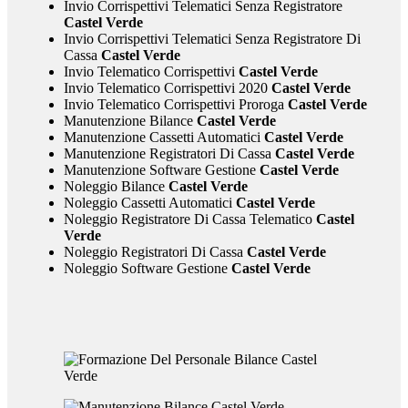
Invio Corrispettivi Telematici Senza Registratore
Castel Verde
Invio Corrispettivi Telematici Senza Registratore Di
Cassa
Castel Verde
Invio Telematico Corrispettivi
Castel Verde
Invio Telematico Corrispettivi 2020
Castel Verde
Invio Telematico Corrispettivi Proroga
Castel Verde
Manutenzione Bilance
Castel Verde
Manutenzione Cassetti Automatici
Castel Verde
Manutenzione Registratori Di Cassa
Castel Verde
Manutenzione Software Gestione
Castel Verde
Noleggio Bilance
Castel Verde
Noleggio Cassetti Automatici
Castel Verde
Noleggio Registratore Di Cassa Telematico
Castel
Verde
Noleggio Registratori Di Cassa
Castel Verde
Noleggio Software Gestione
Castel Verde