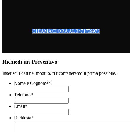
CHIAMACI ORA AL 3471759973
Richiedi un Preventivo
Inserisci i dati nel modulo, ti ricontatteremo il prima possibile.
Nome e Cognome
*
Telefono
*
Email
*
Richiesta
*