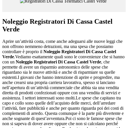
Noleggio Registratori Di Cassa Castel
Verde
Aprire un’attività costa, come anche adeguarsi alle nuove leggi che
non offrono nemmeno detrazioni, ma una spesa che possiamo
controllare è proprio il
Noleggio Registratori Di Cassa Castel
Verde
.Vediamo esattamente quali sono le convenienze che si hanno
con un
Noleggio Registratori Di Cassa Castel Verde
, che
permette di avere un risparmio astronomico delle spese che
riguardano sia le nuove attività e anche di risparmiare su quelle
esistenti.I giovani che hanno intenzione di aprire e progredire, ma
anche crearsi una propria carriera lavorativa, spesso si lanciano
nell’apertura di un’attività commerciale che abbia sia una vendita
diretta di prodotti confezionati oppure con una vendita di servizi e
assistenza. I settori interessati sono molti.Le spese che capitano tra
capo e collo sono quelle dell’acquisto delle merci, dell’arredare
l’attività, fare pubblicità e anche per quanto riguarda poi dei costi di
complementi di arredo. Questa comunque è la parte più divertente e
anche sognante di quest’avventura.Poi ci sono le famose spese che
non si sapeva di dover avere oppure che non si calcolano perché