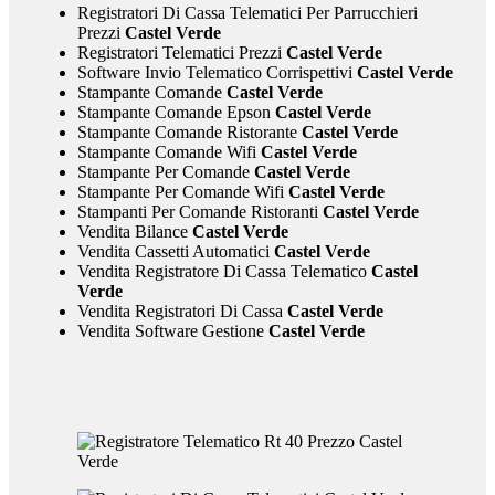
Registratori Di Cassa Telematici Per Parrucchieri
Prezzi
Castel Verde
Registratori Telematici Prezzi
Castel Verde
Software Invio Telematico Corrispettivi
Castel Verde
Stampante Comande
Castel Verde
Stampante Comande Epson
Castel Verde
Stampante Comande Ristorante
Castel Verde
Stampante Comande Wifi
Castel Verde
Stampante Per Comande
Castel Verde
Stampante Per Comande Wifi
Castel Verde
Stampanti Per Comande Ristoranti
Castel Verde
Vendita Bilance
Castel Verde
Vendita Cassetti Automatici
Castel Verde
Vendita Registratore Di Cassa Telematico
Castel
Verde
Vendita Registratori Di Cassa
Castel Verde
Vendita Software Gestione
Castel Verde