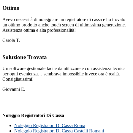
Ottimo
Avevo necessità di noleggiare un registratore di cassa e ho trovato
un ottimo prodotto anche touch screen di ultimissima generazione.
Assistenza ottima e alta professionalità!
Carola T.
Soluzione Trovata
Un software gestionale facile da utilizzare e con assistenza tecnica
per ogni evenienza….sembrava impossibile invece ora è realtà.
Consigliatissimi!
Giovanni E.
Noleggio Registratori Di Cassa
Noleggio Registratori Di Cassa Roma
Noleggio Registratori Di Cassa Castelli Romani