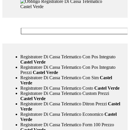
Registratore Di Cassa Telematico Con Pos Integrato
Castel Verde
Registratore Di Cassa Telematico Con Pos Integrato
Prezzi
Castel Verde
Registratore Di Cassa Telematico Con Sim
Castel
Verde
Registratore Di Cassa Telematico Costo
Castel Verde
Registratore Di Cassa Telematico Custom Prezzi
Castel Verde
Registratore Di Cassa Telematico Ditron Prezzi
Castel
Verde
Registratore Di Cassa Telematico Economico
Castel
Verde
Registratore Di Cassa Telematico Form 100 Prezzo
Castel Verde