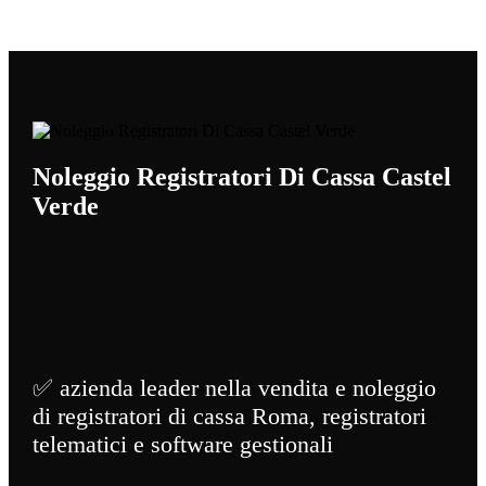
Noleggio Registratori Di Cassa Castel
Verde
✅ azienda leader nella vendita e noleggio
di registratori di cassa Roma, registratori
telematici e software gestionali