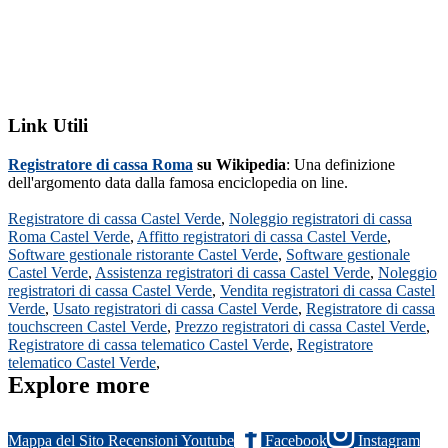
Link Utili
Registratore di cassa Roma
su Wikipedia
: Una definizione
dell'argomento data dalla famosa enciclopedia on line.
Registratore di cassa Castel Verde
,
Noleggio registratori di cassa
Roma Castel Verde
,
Affitto registratori di cassa Castel Verde
,
Software gestionale ristorante Castel Verde
,
Software gestionale
Castel Verde
,
Assistenza registratori di cassa Castel Verde
,
Noleggio
registratori di cassa Castel Verde
,
Vendita registratori di cassa Castel
Verde
,
Usato registratori di cassa Castel Verde
,
Registratore di cassa
touchscreen Castel Verde
,
Prezzo registratori di cassa Castel Verde
,
Registratore di cassa telematico Castel Verde
,
Registratore
telematico Castel Verde
,
Explore more
Mappa del Sito
Recensioni
Youtube
Facebook
Instagram