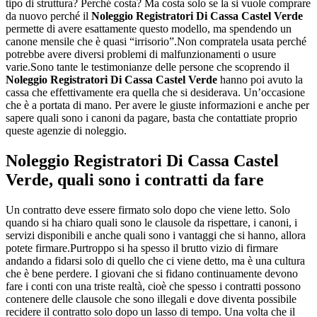
tipo di struttura? Perché costa? Ma costa solo se la si vuole comprare
da nuovo perché il
Noleggio Registratori Di Cassa Castel Verde
permette di avere esattamente questo modello, ma spendendo un
canone mensile che è quasi “irrisorio”.Non compratela usata perché
potrebbe avere diversi problemi di malfunzionamenti o usure
varie.Sono tante le testimonianze delle persone che scoprendo il
Noleggio Registratori Di Cassa Castel Verde
hanno poi avuto la
cassa che effettivamente era quella che si desiderava. Un’occasione
che è a portata di mano. Per avere le giuste informazioni e anche per
sapere quali sono i canoni da pagare, basta che contattiate proprio
queste agenzie di noleggio.
Noleggio Registratori Di Cassa Castel
Verde
, quali sono i contratti da fare
Un contratto deve essere firmato solo dopo che viene letto. Solo
quando si ha chiaro quali sono le clausole da rispettare, i canoni, i
servizi disponibili e anche quali sono i vantaggi che si hanno, allora
potete firmare.Purtroppo si ha spesso il brutto vizio di firmare
andando a fidarsi solo di quello che ci viene detto, ma è una cultura
che è bene perdere. I giovani che si fidano continuamente devono
fare i conti con una triste realtà, cioè che spesso i contratti possono
contenere delle clausole che sono illegali e dove diventa possibile
recidere il contratto solo dopo un lasso di tempo. Una volta che il