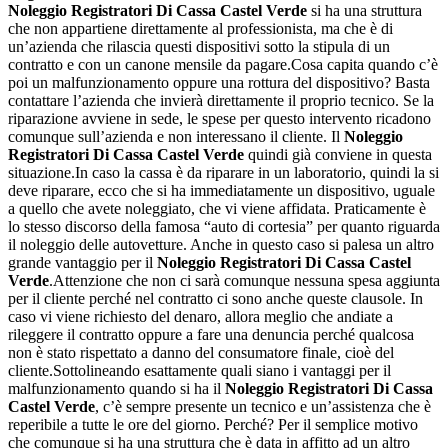
Noleggio Registratori Di Cassa Castel Verde
si ha una struttura
che non appartiene direttamente al professionista, ma che è di
un’azienda che rilascia questi dispositivi sotto la stipula di un
contratto e con un canone mensile da pagare.Cosa capita quando c’è
poi un malfunzionamento oppure una rottura del dispositivo? Basta
contattare l’azienda che invierà direttamente il proprio tecnico. Se la
riparazione avviene in sede, le spese per questo intervento ricadono
comunque sull’azienda e non interessano il cliente. Il
Noleggio
Registratori Di Cassa Castel Verde
quindi già conviene in questa
situazione.In caso la cassa è da riparare in un laboratorio, quindi la si
deve riparare, ecco che si ha immediatamente un dispositivo, uguale
a quello che avete noleggiato, che vi viene affidata. Praticamente è
lo stesso discorso della famosa “auto di cortesia” per quanto riguarda
il noleggio delle autovetture. Anche in questo caso si palesa un altro
grande vantaggio per il
Noleggio Registratori Di Cassa Castel
Verde
.Attenzione che non ci sarà comunque nessuna spesa aggiunta
per il cliente perché nel contratto ci sono anche queste clausole. In
caso vi viene richiesto del denaro, allora meglio che andiate a
rileggere il contratto oppure a fare una denuncia perché qualcosa
non è stato rispettato a danno del consumatore finale, cioè del
cliente.Sottolineando esattamente quali siano i vantaggi per il
malfunzionamento quando si ha il
Noleggio Registratori Di Cassa
Castel Verde
, c’è sempre presente un tecnico e un’assistenza che è
reperibile a tutte le ore del giorno. Perché? Per il semplice motivo
che comunque si ha una struttura che è data in affitto ad un altro