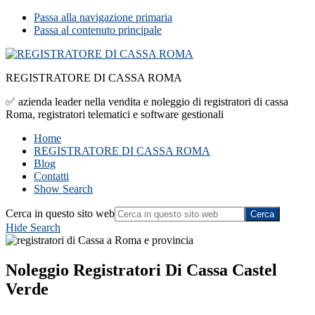
Passa alla navigazione primaria
Passa al contenuto principale
REGISTRATORE DI CASSA ROMA
✅ azienda leader nella vendita e noleggio di registratori di cassa
Roma, registratori telematici e software gestionali
Home
REGISTRATORE DI CASSA ROMA
Blog
Contatti
Show Search
Cerca in questo sito web
Hide Search
Noleggio Registratori Di Cassa Castel
Verde