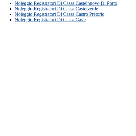
Noleggio Registratori Di Cassa Castelnuovo Di Porto
Noleggio Registratori Di Cassa Castelverde
Noleggio Registratori Di Cassa Castro Pretorio
Noleggio Registratori Di Cassa Cave