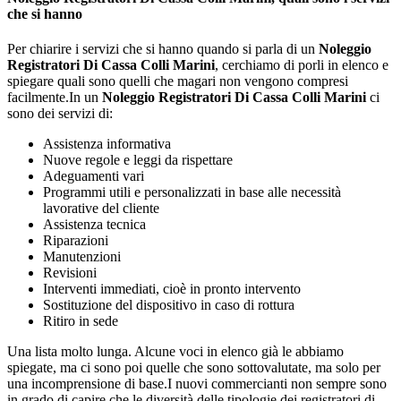
che si hanno
Per chiarire i servizi che si hanno quando si parla di un
Noleggio
Registratori Di Cassa Colli Marini
, cerchiamo di porli in elenco e
spiegare quali sono quelli che magari non vengono compresi
facilmente.In un
Noleggio Registratori Di Cassa Colli Marini
ci
sono dei servizi di:
Assistenza informativa
Nuove regole e leggi da rispettare
Adeguamenti vari
Programmi utili e personalizzati in base alle necessità
lavorative del cliente
Assistenza tecnica
Riparazioni
Manutenzioni
Revisioni
Interventi immediati, cioè in pronto intervento
Sostituzione del dispositivo in caso di rottura
Ritiro in sede
Una lista molto lunga. Alcune voci in elenco già le abbiamo
spiegate, ma ci sono poi quelle che sono sottovalutate, ma solo per
una incomprensione di base.I nuovi commercianti non sempre sono
in grado di capire che le diversità delle tipologie dei registratori di