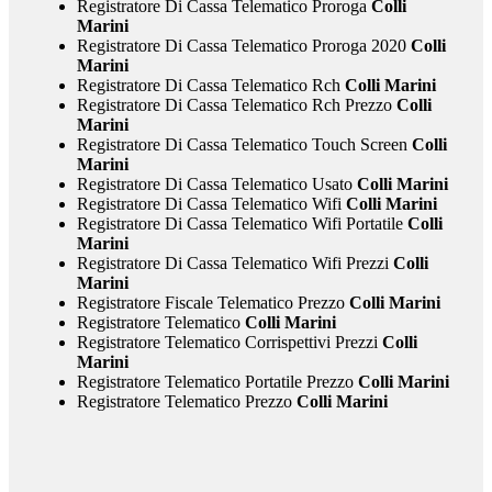
Registratore Di Cassa Telematico Proroga
Colli
Marini
Registratore Di Cassa Telematico Proroga 2020
Colli
Marini
Registratore Di Cassa Telematico Rch
Colli Marini
Registratore Di Cassa Telematico Rch Prezzo
Colli
Marini
Registratore Di Cassa Telematico Touch Screen
Colli
Marini
Registratore Di Cassa Telematico Usato
Colli Marini
Registratore Di Cassa Telematico Wifi
Colli Marini
Registratore Di Cassa Telematico Wifi Portatile
Colli
Marini
Registratore Di Cassa Telematico Wifi Prezzi
Colli
Marini
Registratore Fiscale Telematico Prezzo
Colli Marini
Registratore Telematico
Colli Marini
Registratore Telematico Corrispettivi Prezzi
Colli
Marini
Registratore Telematico Portatile Prezzo
Colli Marini
Registratore Telematico Prezzo
Colli Marini