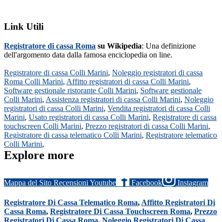
Link Utili
Registratore di cassa Roma
su Wikipedia
: Una definizione
dell'argomento data dalla famosa enciclopedia on line.
Registratore di cassa Colli Marini
,
Noleggio registratori di cassa
Roma Colli Marini
,
Affitto registratori di cassa Colli Marini
,
Software gestionale ristorante Colli Marini
,
Software gestionale
Colli Marini
,
Assistenza registratori di cassa Colli Marini
,
Noleggio
registratori di cassa Colli Marini
,
Vendita registratori di cassa Colli
Marini
,
Usato registratori di cassa Colli Marini
,
Registratore di cassa
touchscreen Colli Marini
,
Prezzo registratori di cassa Colli Marini
,
Registratore di cassa telematico Colli Marini
,
Registratore telematico
Colli Marini
,
Explore more
Mappa del Sito
Recensioni
Youtube
Facebook
Instagram
Registratore Di Cassa Telematico Roma
,
Affitto Registratori Di
Cassa Roma
,
Registratore Di Cassa Touchscreen Roma
,
Prezzo
Registratori Di Cassa Roma
,
Noleggio Registratori Di Cassa