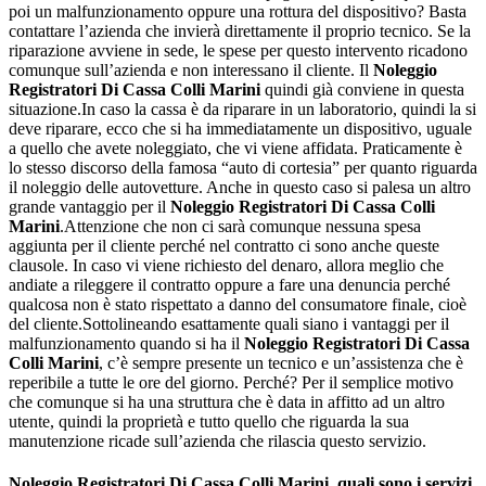
poi un malfunzionamento oppure una rottura del dispositivo? Basta
contattare l’azienda che invierà direttamente il proprio tecnico. Se la
riparazione avviene in sede, le spese per questo intervento ricadono
comunque sull’azienda e non interessano il cliente. Il
Noleggio
Registratori Di Cassa Colli Marini
quindi già conviene in questa
situazione.In caso la cassa è da riparare in un laboratorio, quindi la si
deve riparare, ecco che si ha immediatamente un dispositivo, uguale
a quello che avete noleggiato, che vi viene affidata. Praticamente è
lo stesso discorso della famosa “auto di cortesia” per quanto riguarda
il noleggio delle autovetture. Anche in questo caso si palesa un altro
grande vantaggio per il
Noleggio Registratori Di Cassa Colli
Marini
.Attenzione che non ci sarà comunque nessuna spesa
aggiunta per il cliente perché nel contratto ci sono anche queste
clausole. In caso vi viene richiesto del denaro, allora meglio che
andiate a rileggere il contratto oppure a fare una denuncia perché
qualcosa non è stato rispettato a danno del consumatore finale, cioè
del cliente.Sottolineando esattamente quali siano i vantaggi per il
malfunzionamento quando si ha il
Noleggio Registratori Di Cassa
Colli Marini
, c’è sempre presente un tecnico e un’assistenza che è
reperibile a tutte le ore del giorno. Perché? Per il semplice motivo
che comunque si ha una struttura che è data in affitto ad un altro
utente, quindi la proprietà e tutto quello che riguarda la sua
manutenzione ricade sull’azienda che rilascia questo servizio.
Noleggio Registratori Di Cassa Colli Marini
, quali sono i servizi