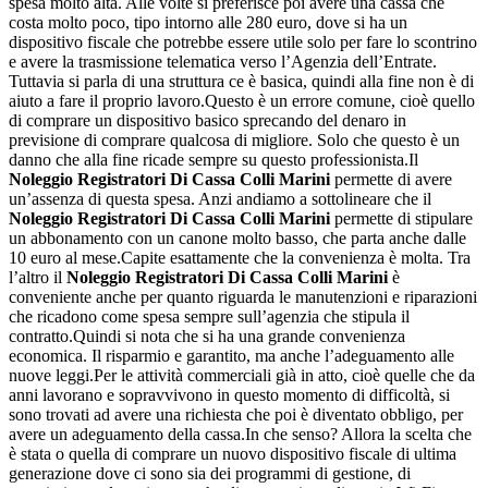
spesa molto alta. Alle volte si preferisce poi avere una cassa che
costa molto poco, tipo intorno alle 280 euro, dove si ha un
dispositivo fiscale che potrebbe essere utile solo per fare lo scontrino
e avere la trasmissione telematica verso l’Agenzia dell’Entrate.
Tuttavia si parla di una struttura ce è basica, quindi alla fine non è di
aiuto a fare il proprio lavoro.Questo è un errore comune, cioè quello
di comprare un dispositivo basico sprecando del denaro in
previsione di comprare qualcosa di migliore. Solo che questo è un
danno che alla fine ricade sempre su questo professionista.Il
Noleggio Registratori Di Cassa Colli Marini
permette di avere
un’assenza di questa spesa. Anzi andiamo a sottolineare che il
Noleggio Registratori Di Cassa Colli Marini
permette di stipulare
un abbonamento con un canone molto basso, che parta anche dalle
10 euro al mese.Capite esattamente che la convenienza è molta. Tra
l’altro il
Noleggio Registratori Di Cassa Colli Marini
è
conveniente anche per quanto riguarda le manutenzioni e riparazioni
che ricadono come spesa sempre sull’agenzia che stipula il
contratto.Quindi si nota che si ha una grande convenienza
economica. Il risparmio e garantito, ma anche l’adeguamento alle
nuove leggi.Per le attività commerciali già in atto, cioè quelle che da
anni lavorano e sopravvivono in questo momento di difficoltà, si
sono trovati ad avere una richiesta che poi è diventato obbligo, per
avere un adeguamento della cassa.In che senso? Allora la scelta che
è stata o quella di comprare un nuovo dispositivo fiscale di ultima
generazione dove ci sono sia dei programmi di gestione, di