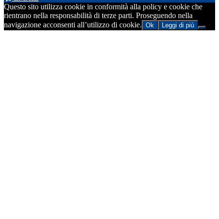
Questo sito utilizza cookie in conformità alla policy e cookie che
rientrano nella responsabilità di terze parti. Proseguendo nella
navigazione acconsenti all’utilizzo di cookie.
Ok
Leggi di più