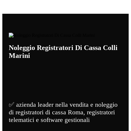
Noleggio Registratori Di Cassa Colli
Marini
✅ azienda leader nella vendita e noleggio
di registratori di cassa Roma, registratori
telematici e software gestionali