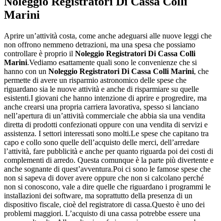
Noleggio Registratori Di Cassa Colli
Marini
Aprire un’attività costa, come anche adeguarsi alle nuove leggi che
non offrono nemmeno detrazioni, ma una spesa che possiamo
controllare è proprio il
Noleggio Registratori Di Cassa Colli
Marini
.Vediamo esattamente quali sono le convenienze che si
hanno con un
Noleggio Registratori Di Cassa Colli Marini
, che
permette di avere un risparmio astronomico delle spese che
riguardano sia le nuove attività e anche di risparmiare su quelle
esistenti.I giovani che hanno intenzione di aprire e progredire, ma
anche crearsi una propria carriera lavorativa, spesso si lanciano
nell’apertura di un’attività commerciale che abbia sia una vendita
diretta di prodotti confezionati oppure con una vendita di servizi e
assistenza. I settori interessati sono molti.Le spese che capitano tra
capo e collo sono quelle dell’acquisto delle merci, dell’arredare
l’attività, fare pubblicità e anche per quanto riguarda poi dei costi di
complementi di arredo. Questa comunque è la parte più divertente e
anche sognante di quest’avventura.Poi ci sono le famose spese che
non si sapeva di dover avere oppure che non si calcolano perché
non si conoscono, vale a dire quelle che riguardano i programmi le
installazioni dei software, ma soprattutto della presenza di un
dispositivo fiscale, cioè del registratore di cassa.Questo è uno dei
problemi maggiori. L’acquisto di una cassa potrebbe essere una