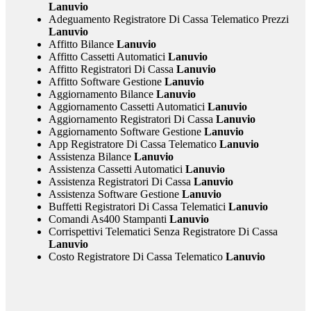
Lanuvio
Adeguamento Registratore Di Cassa Telematico Prezzi
Lanuvio
Affitto Bilance
Lanuvio
Affitto Cassetti Automatici
Lanuvio
Affitto Registratori Di Cassa
Lanuvio
Affitto Software Gestione
Lanuvio
Aggiornamento Bilance
Lanuvio
Aggiornamento Cassetti Automatici
Lanuvio
Aggiornamento Registratori Di Cassa
Lanuvio
Aggiornamento Software Gestione
Lanuvio
App Registratore Di Cassa Telematico
Lanuvio
Assistenza Bilance
Lanuvio
Assistenza Cassetti Automatici
Lanuvio
Assistenza Registratori Di Cassa
Lanuvio
Assistenza Software Gestione
Lanuvio
Buffetti Registratori Di Cassa Telematici
Lanuvio
Comandi As400 Stampanti
Lanuvio
Corrispettivi Telematici Senza Registratore Di Cassa
Lanuvio
Costo Registratore Di Cassa Telematico
Lanuvio