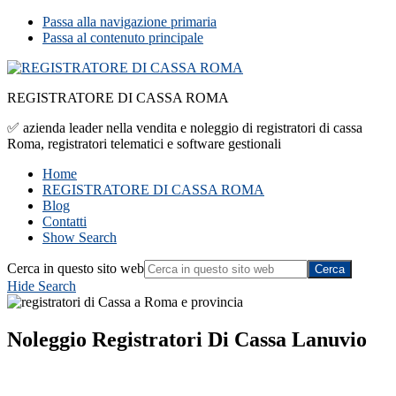
Passa alla navigazione primaria
Passa al contenuto principale
REGISTRATORE DI CASSA ROMA
✅ azienda leader nella vendita e noleggio di registratori di cassa
Roma, registratori telematici e software gestionali
Home
REGISTRATORE DI CASSA ROMA
Blog
Contatti
Show Search
Cerca in questo sito web
Hide Search
Noleggio Registratori Di Cassa Lanuvio