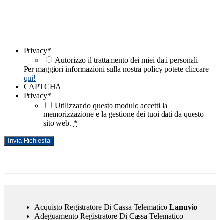
Privacy
*
Autorizzo il trattamento dei miei dati personali
Per maggiori informazioni sulla nostra policy potete cliccare
qui!
CAPTCHA
Privacy
*
Utilizzando questo modulo accetti la
memorizzazione e la gestione dei tuoi dati da questo
sito web.
*
Acquisto Registratore Di Cassa Telematico
Lanuvio
Adeguamento Registratore Di Cassa Telematico