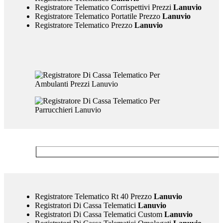
Registratore Telematico Corrispettivi Prezzi
Lanuvio
Registratore Telematico Portatile Prezzo
Lanuvio
Registratore Telematico Prezzo
Lanuvio
Registratore Telematico Rt 40 Prezzo
Lanuvio
Registratori Di Cassa Telematici
Lanuvio
Registratori Di Cassa Telematici Custom
Lanuvio