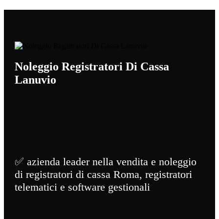
Noleggio Registratori Di Cassa
Lanuvio
✅ azienda leader nella vendita e noleggio
di registratori di cassa Roma, registratori
telematici e software gestionali