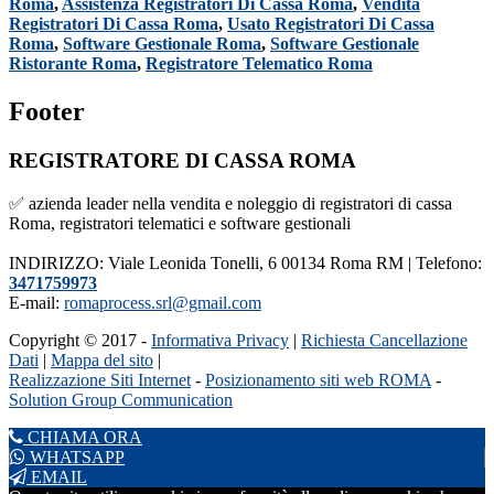
Roma
,
Assistenza Registratori Di Cassa Roma
,
Vendita
Registratori Di Cassa Roma
,
Usato Registratori Di Cassa
Roma
,
Software Gestionale Roma
,
Software Gestionale
Ristorante Roma
,
Registratore Telematico Roma
Footer
REGISTRATORE DI CASSA ROMA
✅ azienda leader nella vendita e noleggio di registratori di cassa
Roma, registratori telematici e software gestionali
INDIRIZZO: Viale Leonida Tonelli, 6 00134 Roma RM | Telefono:
3471759973
E-mail:
romaprocess.srl@gmail.com
Copyright © 2017 -
Informativa Privacy
|
Richiesta Cancellazione
Dati
|
Mappa del sito
|
Realizzazione Siti Internet
-
Posizionamento siti web ROMA
-
Solution Group Communication
CHIAMA ORA
WHATSAPP
EMAIL