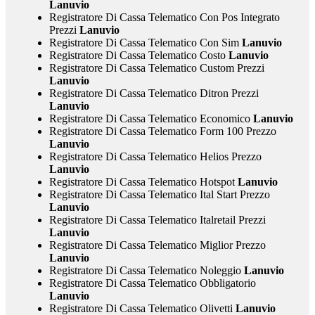
Lanuvio
Registratore Di Cassa Telematico Con Pos Integrato
Prezzi
Lanuvio
Registratore Di Cassa Telematico Con Sim
Lanuvio
Registratore Di Cassa Telematico Costo
Lanuvio
Registratore Di Cassa Telematico Custom Prezzi
Lanuvio
Registratore Di Cassa Telematico Ditron Prezzi
Lanuvio
Registratore Di Cassa Telematico Economico
Lanuvio
Registratore Di Cassa Telematico Form 100 Prezzo
Lanuvio
Registratore Di Cassa Telematico Helios Prezzo
Lanuvio
Registratore Di Cassa Telematico Hotspot
Lanuvio
Registratore Di Cassa Telematico Ital Start Prezzo
Lanuvio
Registratore Di Cassa Telematico Italretail Prezzi
Lanuvio
Registratore Di Cassa Telematico Miglior Prezzo
Lanuvio
Registratore Di Cassa Telematico Noleggio
Lanuvio
Registratore Di Cassa Telematico Obbligatorio
Lanuvio
Registratore Di Cassa Telematico Olivetti
Lanuvio