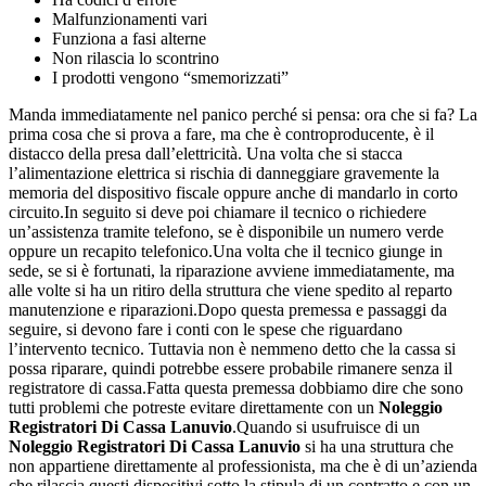
Malfunzionamenti vari
Funziona a fasi alterne
Non rilascia lo scontrino
I prodotti vengono “smemorizzati”
Manda immediatamente nel panico perché si pensa: ora che si fa? La
prima cosa che si prova a fare, ma che è controproducente, è il
distacco della presa dall’elettricità. Una volta che si stacca
l’alimentazione elettrica si rischia di danneggiare gravemente la
memoria del dispositivo fiscale oppure anche di mandarlo in corto
circuito.In seguito si deve poi chiamare il tecnico o richiedere
un’assistenza tramite telefono, se è disponibile un numero verde
oppure un recapito telefonico.Una volta che il tecnico giunge in
sede, se si è fortunati, la riparazione avviene immediatamente, ma
alle volte si ha un ritiro della struttura che viene spedito al reparto
manutenzione e riparazioni.Dopo questa premessa e passaggi da
seguire, si devono fare i conti con le spese che riguardano
l’intervento tecnico. Tuttavia non è nemmeno detto che la cassa si
possa riparare, quindi potrebbe essere probabile rimanere senza il
registratore di cassa.Fatta questa premessa dobbiamo dire che sono
tutti problemi che potreste evitare direttamente con un
Noleggio
Registratori Di Cassa Lanuvio
.Quando si usufruisce di un
Noleggio Registratori Di Cassa Lanuvio
si ha una struttura che
non appartiene direttamente al professionista, ma che è di un’azienda
che rilascia questi dispositivi sotto la stipula di un contratto e con un