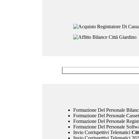
Formazione Del Personale Bilan
Formazione Del Personale Casset
Formazione Del Personale Regist
Formazione Del Personale Softw
Invio Corrispettivi Telematici
Cit
Invio Corrispettivi Telematici 20