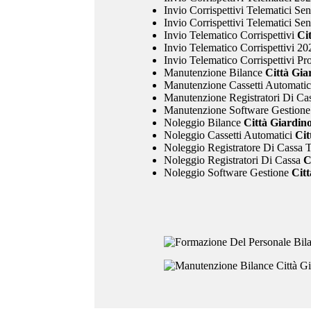
Invio Corrispettivi Telematici Se
Invio Corrispettivi Telematici Se
Invio Telematico Corrispettivi
Cit
Invio Telematico Corrispettivi 20
Invio Telematico Corrispettivi Pr
Manutenzione Bilance
Città Gia
Manutenzione Cassetti Automatic
Manutenzione Registratori Di Ca
Manutenzione Software Gestione
Noleggio Bilance
Città Giardin
Noleggio Cassetti Automatici
Cit
Noleggio Registratore Di Cassa 
Noleggio Registratori Di Cassa
Ci
Noleggio Software Gestione
Citt