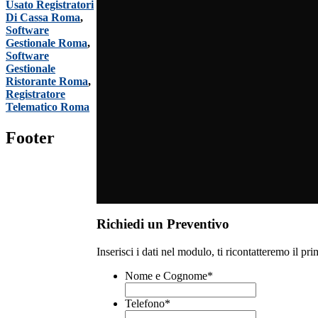
Usato Registratori
Di Cassa Roma
,
Software
Gestionale Roma
,
Software
Gestionale
Ristorante Roma
,
Registratore
Telematico Roma
Footer
Richiedi un Preventivo
Inserisci i dati nel modulo, ti ricontatteremo il pri
Nome e Cognome
*
Telefono
*