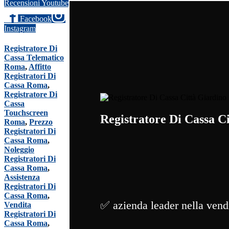
Recensioni
Youtube
Facebook
Instagram
Registratore Di
Cassa Telematico
Roma
,
Affitto
Registratori Di
Cassa Roma
,
Registratore Di
Cassa
Touchscreen
Registratore Di Cassa C
Roma
,
Prezzo
Registratori Di
Cassa Roma
,
Noleggio
Registratori Di
Cassa Roma
,
Assistenza
Registratori Di
Cassa Roma
,
✅ azienda leader nella vendit
Vendita
Registratori Di
Cassa Roma
,