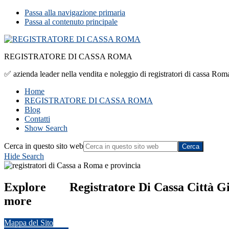
Passa alla navigazione primaria
Passa al contenuto principale
REGISTRATORE DI CASSA ROMA
✅ azienda leader nella vendita e noleggio di registratori di cassa Roma,
Home
REGISTRATORE DI CASSA ROMA
Blog
Contatti
Show Search
Cerca in questo sito web
Hide Search
Explore
Registratore Di Cassa Città G
more
Mappa del Sito