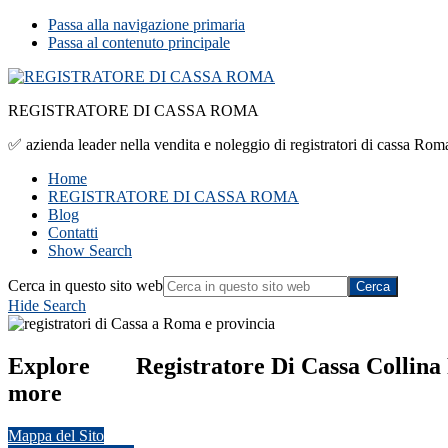
Passa alla navigazione primaria
Passa al contenuto principale
REGISTRATORE DI CASSA ROMA
✅ azienda leader nella vendita e noleggio di registratori di cassa Roma,
Home
REGISTRATORE DI CASSA ROMA
Blog
Contatti
Show Search
Cerca in questo sito web
Hide Search
Explore
Registratore Di Cassa Collina
more
Mappa del Sito