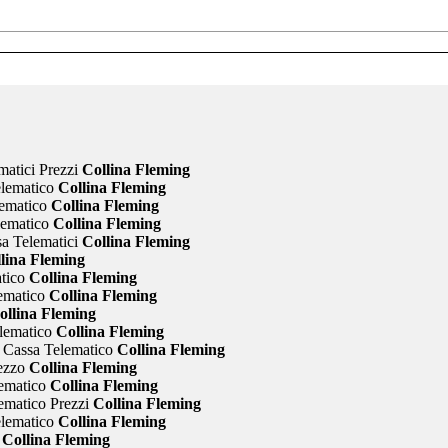
matici Prezzi
Collina Fleming
elematico
Collina Fleming
lematico
Collina Fleming
lematico
Collina Fleming
sa Telematici
Collina Fleming
lina Fleming
tico
Collina Fleming
ematico
Collina Fleming
llina Fleming
lematico
Collina Fleming
 Cassa Telematico
Collina Fleming
ezzo
Collina Fleming
lematico
Collina Fleming
ematico Prezzi
Collina Fleming
elematico
Collina Fleming
Collina Fleming