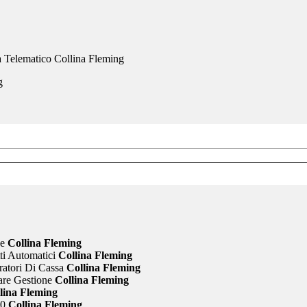
ce
Collina Fleming
ti Automatici
Collina Fleming
ratori Di Cassa
Collina Fleming
are Gestione
Collina Fleming
lina Fleming
20
Collina Fleming