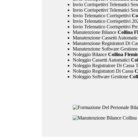
Invio Corrispettivi Telematici Se
Invio Corrispettivi Telematici Se
Invio Telematico Corrispettivi
Col
Invio Telematico Corrispettivi 20
Invio Telematico Corrispettivi Pr
Manutenzione Bilance
Collina F
Manutenzione Cassetti Automatic
Manutenzione Registratori Di Ca
Manutenzione Software Gestione
Noleggio Bilance
Collina Flemi
Noleggio Cassetti Automatici
Col
Noleggio Registratore Di Cassa 
Noleggio Registratori Di Cassa
Co
Noleggio Software Gestione
Coll