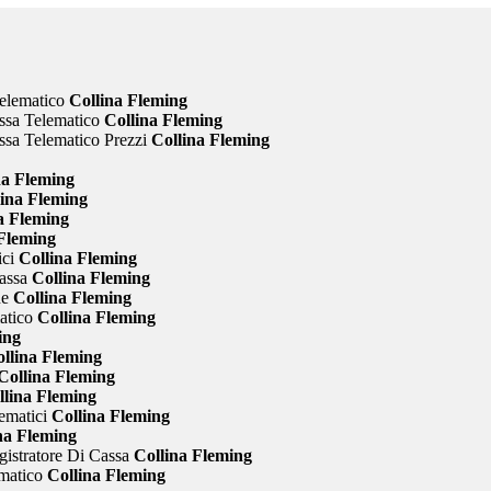
elematico
Collina Fleming
ssa Telematico
Collina Fleming
sa Telematico Prezzi
Collina Fleming
na Fleming
ina Fleming
a Fleming
Fleming
ci
Collina Fleming
assa
Collina Fleming
ne
Collina Fleming
atico
Collina Fleming
ing
llina Fleming
Collina Fleming
lina Fleming
ematici
Collina Fleming
na Fleming
gistratore Di Cassa
Collina Fleming
matico
Collina Fleming