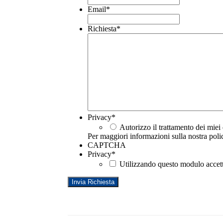
Email
*
Richiesta
*
Privacy
*
Autorizzo il trattamento dei miei 
Per maggiori informazioni sulla nostra poli
CAPTCHA
Privacy
*
Utilizzando questo modulo accett