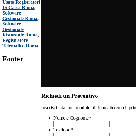
Usato Registratori
Di Cassa Roma
,
Software
Gestionale Roma
,
Software
Gestionale
Ristorante Roma
,
Registratore
Telematico Roma
Footer
Richiedi un Preventivo
Inserisci i dati nel modulo, ti ricontatteremo il pri
Nome e Cognome
*
Telefono
*