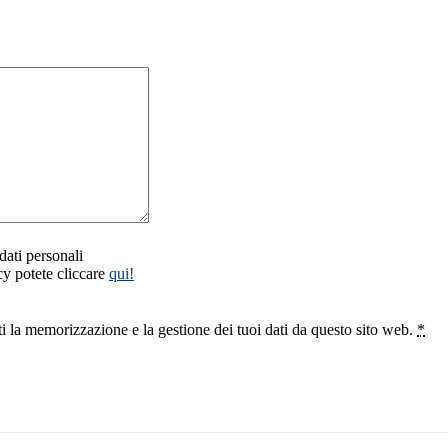
dati personali
cy potete cliccare
qui!
i la memorizzazione e la gestione dei tuoi dati da questo sito web.
*