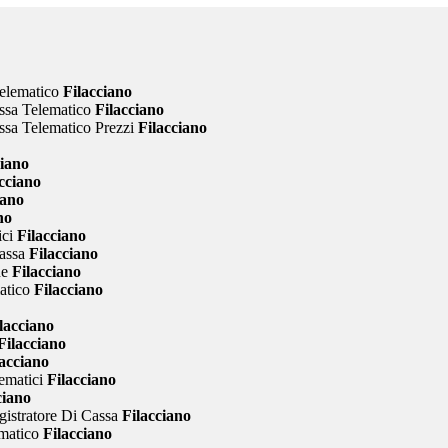
elematico
Filacciano
ssa Telematico
Filacciano
sa Telematico Prezzi
Filacciano
iano
cciano
iano
no
ci
Filacciano
assa
Filacciano
ne
Filacciano
atico
Filacciano
lacciano
Filacciano
acciano
ematici
Filacciano
ciano
gistratore Di Cassa
Filacciano
matico
Filacciano