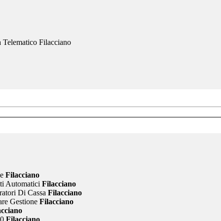
ce
Filacciano
ti Automatici
Filacciano
ratori Di Cassa
Filacciano
are Gestione
Filacciano
acciano
20
Filacciano