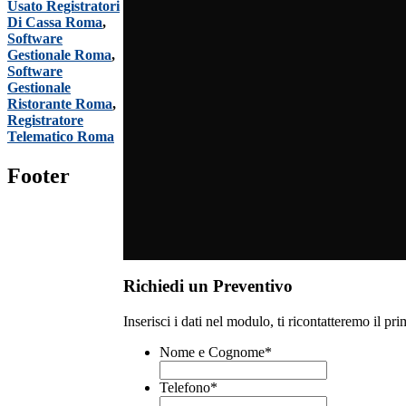
Usato Registratori
Di Cassa Roma
,
Software
Gestionale Roma
,
Software
Gestionale
Ristorante Roma
,
Registratore
Telematico Roma
Footer
Richiedi un Preventivo
Inserisci i dati nel modulo, ti ricontatteremo il pri
Nome e Cognome
*
Telefono
*