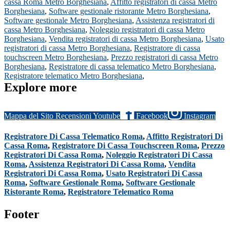
cassa Roma Metro Borghesiana
,
Affitto registratori di cassa Metro
Borghesiana
,
Software gestionale ristorante Metro Borghesiana
,
Software gestionale Metro Borghesiana
,
Assistenza registratori di
cassa Metro Borghesiana
,
Noleggio registratori di cassa Metro
Borghesiana
,
Vendita registratori di cassa Metro Borghesiana
,
Usato
registratori di cassa Metro Borghesiana
,
Registratore di cassa
touchscreen Metro Borghesiana
,
Prezzo registratori di cassa Metro
Borghesiana
,
Registratore di cassa telematico Metro Borghesiana
,
Registratore telematico Metro Borghesiana
,
Explore more
Mappa del Sito
Recensioni
Youtube
Facebook
Instagram
Registratore Di Cassa Telematico Roma
,
Affitto Registratori Di
Cassa Roma
,
Registratore Di Cassa Touchscreen Roma
,
Prezzo
Registratori Di Cassa Roma
,
Noleggio Registratori Di Cassa
Roma
,
Assistenza Registratori Di Cassa Roma
,
Vendita
Registratori Di Cassa Roma
,
Usato Registratori Di Cassa
Roma
,
Software Gestionale Roma
,
Software Gestionale
Ristorante Roma
,
Registratore Telematico Roma
Footer