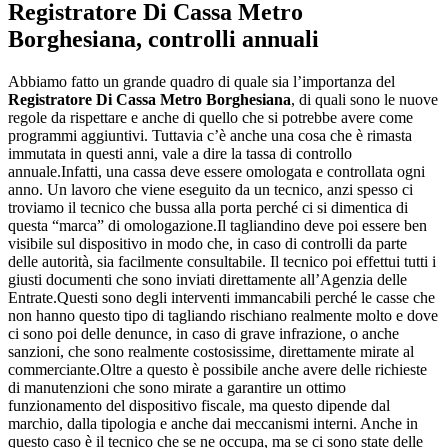
Registratore Di Cassa Metro
Borghesiana
, controlli annuali
Abbiamo fatto un grande quadro di quale sia l’importanza del
Registratore Di Cassa Metro Borghesiana
, di quali sono le nuove
regole da rispettare e anche di quello che si potrebbe avere come
programmi aggiuntivi. Tuttavia c’è anche una cosa che è rimasta
immutata in questi anni, vale a dire la tassa di controllo
annuale.Infatti, una cassa deve essere omologata e controllata ogni
anno. Un lavoro che viene eseguito da un tecnico, anzi spesso ci
troviamo il tecnico che bussa alla porta perché ci si dimentica di
questa “marca” di omologazione.Il tagliandino deve poi essere ben
visibile sul dispositivo in modo che, in caso di controlli da parte
delle autorità, sia facilmente consultabile. Il tecnico poi effettui tutti i
giusti documenti che sono inviati direttamente all’Agenzia delle
Entrate.Questi sono degli interventi immancabili perché le casse che
non hanno questo tipo di tagliando rischiano realmente molto e dove
ci sono poi delle denunce, in caso di grave infrazione, o anche
sanzioni, che sono realmente costosissime, direttamente mirate al
commerciante.Oltre a questo è possibile anche avere delle richieste
di manutenzioni che sono mirate a garantire un ottimo
funzionamento del dispositivo fiscale, ma questo dipende dal
marchio, dalla tipologia e anche dai meccanismi interni. Anche in
questo caso è il tecnico che se ne occupa, ma se ci sono state delle