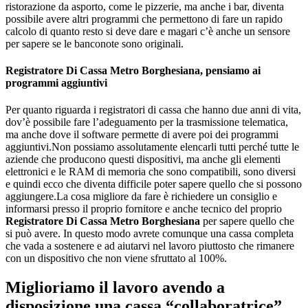
ristorazione da asporto, come le pizzerie, ma anche i bar, diventa
possibile avere altri programmi che permettono di fare un rapido
calcolo di quanto resto si deve dare e magari c’è anche un sensore
per sapere se le banconote sono originali.
Registratore Di Cassa Metro Borghesiana
, pensiamo ai
programmi aggiuntivi
Per quanto riguarda i registratori di cassa che hanno due anni di vita,
dov’è possibile fare l’adeguamento per la trasmissione telematica,
ma anche dove il software permette di avere poi dei programmi
aggiuntivi.Non possiamo assolutamente elencarli tutti perché tutte le
aziende che producono questi dispositivi, ma anche gli elementi
elettronici e le RAM di memoria che sono compatibili, sono diversi
e quindi ecco che diventa difficile poter sapere quello che si possono
aggiungere.La cosa migliore da fare è richiedere un consiglio e
informarsi presso il proprio fornitore e anche tecnico del proprio
Registratore Di Cassa Metro Borghesiana
per sapere quello che
si può avere. In questo modo avrete comunque una cassa completa
che vada a sostenere e ad aiutarvi nel lavoro piuttosto che rimanere
con un dispositivo che non viene sfruttato al 100%.
Miglioriamo il lavoro avendo a
disposizione una cassa “collaboratrice”