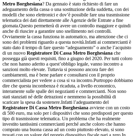
Metro Borghesiana
? Da gennaio è stato richiesto di fare un
adeguamento della cassa o una sostituzione della suddetta, con dei
modelli che sono elettronici e dov’è possibile fare una trasmissione
telematica dei dati direttamente alle Agenzie delle Entrate a fine
giornata.Questo permetterà di avere un controllo maggiore e quindi
anche di riuscire a garantire uno snellimento nei controlli.
Ovviamente la cassa funziona in automatico, ma attenzione che ci
sono dei problemi riguardo a questa novità.Infatti ai commercianti è
stato dato il tempo di fare questo “adeguamento” o anche l’acquisto
di un nuovo
Registratore Di Cassa Metro Borghesiana
che
possegga già questi requisiti, fino a giugno del 2020. Per tutti coloro
che non hanno aderito a quest’obbligo legale, vanno incontro a
sanzioni molto elevate. Tuttavia si possono ancora fare dei
cambiamenti, ma è bene parlare e consultarsi con il proprio
commercialista per vedere a cosa si va incontro.Purtroppo dobbiamo
dire che questa incombenza è ricaduta, a livello economico,
interamente sulle spalle dei negozianti e commercianti. Non sono
stati stanziati né delle detrazioni e nemmeno la possibilità di
scaricare la spesa da sostenere.Infatti l’adeguamento del
Registratore Di Cassa Metro Borghesiana
avviene con un costo
di 500 euro, ma solo per i dispositivi che sono predisposti per questo
tipo di trasmissione telematica. Un problema che ha realmente
investito tantissimi commercianti perché anche coloro che hanno
comprato una buona cassa ad un costo piuttosto elevato, si sono
trovati con un valore del proprio dispositivo fiscale pari a zero.In