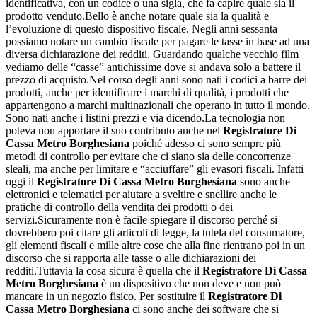
identificativa, con un codice o una sigla, che fa capire quale sia il
prodotto venduto.Bello è anche notare quale sia la qualità e
l’evoluzione di questo dispositivo fiscale. Negli anni sessanta
possiamo notare un cambio fiscale per pagare le tasse in base ad una
diversa dichiarazione dei redditi. Guardando qualche vecchio film
vediamo delle “casse” antichissime dove si andava solo a battere il
prezzo di acquisto.Nel corso degli anni sono nati i codici a barre dei
prodotti, anche per identificare i marchi di qualità, i prodotti che
appartengono a marchi multinazionali che operano in tutto il mondo.
Sono nati anche i listini prezzi e via dicendo.La tecnologia non
poteva non apportare il suo contributo anche nel
Registratore Di
Cassa Metro Borghesiana
poiché adesso ci sono sempre più
metodi di controllo per evitare che ci siano sia delle concorrenze
sleali, ma anche per limitare e “acciuffare” gli evasori fiscali. Infatti
oggi il
Registratore Di Cassa Metro Borghesiana
sono anche
elettronici e telematici per aiutare a sveltire e snellire anche le
pratiche di controllo della vendita dei prodotti o dei
servizi.Sicuramente non è facile spiegare il discorso perché si
dovrebbero poi citare gli articoli di legge, la tutela del consumatore,
gli elementi fiscali e mille altre cose che alla fine rientrano poi in un
discorso che si rapporta alle tasse o alle dichiarazioni dei
redditi.Tuttavia la cosa sicura è quella che il
Registratore Di Cassa
Metro Borghesiana
è un dispositivo che non deve e non può
mancare in un negozio fisico. Per sostituire il
Registratore Di
Cassa Metro Borghesiana
ci sono anche dei software che si