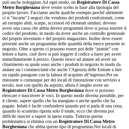
può anche noleggiare.Ad ogni modo, un
Registratore Di Cassa
Metro Borghesiana
deve venire scelto in base alla tipologia del
proprio lavoro. Facciamo anche qualche esempio perché altrimenti
ci si “incarta”.I negozi che vendono dei prodotti confezionati, come
ad esempio abiti, scarpe, accessori ed elementi similari, devono
avere una cassa che abbia diversi programmi dove si possa inserire il
codice del prodotto, in modo da avere anche un controllo gestionale
del proprio inventario e del proprio magazzino. Inoltre deve essere
presente anche un programma delle quantità della merce presente in
negozio. Oltre a questo ci possono essere poi delle “pistole” con
lettore a barre, cioè dove si può leggere il codice a barre per avere
immediatamente il prezzo. Questo riesce ad aiutare ad avere un
chiarimento su quale sono anche i prodotti in negozio in modo da
aiutare sia i commercianti che anche l’Agenzia delle Entrate a fare
un rapido paragone con la fattura di acquisto all’ingrosso.Per un
ristorante o comunque per dei locali di ristorazione con servizio a
tavolo, non con quello da asporto, allora è meglio avere un
Registratore Di Cassa Metro Borghesiana
dove si possono
elencare e trascrivere le voci. In questo modo diventa possibile, per
il cliente, sapere quello che ha mangiato e anche quello che ha
pagato. Infatti è facile confondersi quando poi si parla di una cena,
quando lo scontrino riporta solo il totale, ecco che diventa poi
difficile riuscire a sapere la spesa esatta. Tuttavia questa
problematica si elimina con un
Registratore Di Cassa Metro
Borghesiana
che abbia questo tipo di programma.Nei locali di