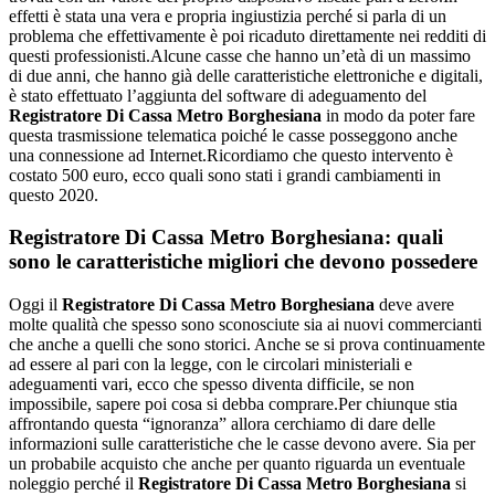
effetti è stata una vera e propria ingiustizia perché si parla di un
problema che effettivamente è poi ricaduto direttamente nei redditi di
questi professionisti.Alcune casse che hanno un’età di un massimo
di due anni, che hanno già delle caratteristiche elettroniche e digitali,
è stato effettuato l’aggiunta del software di adeguamento del
Registratore Di Cassa Metro Borghesiana
in modo da poter fare
questa trasmissione telematica poiché le casse posseggono anche
una connessione ad Internet.Ricordiamo che questo intervento è
costato 500 euro, ecco quali sono stati i grandi cambiamenti in
questo 2020.
Registratore Di Cassa Metro Borghesiana
: quali
sono le caratteristiche migliori che devono possedere
Oggi il
Registratore Di Cassa Metro Borghesiana
deve avere
molte qualità che spesso sono sconosciute sia ai nuovi commercianti
che anche a quelli che sono storici. Anche se si prova continuamente
ad essere al pari con la legge, con le circolari ministeriali e
adeguamenti vari, ecco che spesso diventa difficile, se non
impossibile, sapere poi cosa si debba comprare.Per chiunque stia
affrontando questa “ignoranza” allora cerchiamo di dare delle
informazioni sulle caratteristiche che le casse devono avere. Sia per
un probabile acquisto che anche per quanto riguarda un eventuale
noleggio perché il
Registratore Di Cassa Metro Borghesiana
si