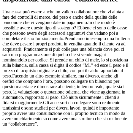
Una cassa può essere anche un valido collaboratore che vi aiuta a
fare dei controlli di merce, del peso e anche della qualità delle
banconote che vi vengono date in pagamento.In che modo è
possibile avere questo tipo di sostegno? Ebbene ci sono delle casse
che possono avere degli accessori aggiuntivi che vadano poi a
completare il suo funzionamento.Prendiamo in esempio una frutteria
che deve pesare i propri prodotti in vendita quando il cliente va ad
acquistarli. Praticamente si può collegare una bilancia dove poi ci
sarà una programmazione di quello che si vende magari
nominandolo per codice. Si prende un chilo di mele, lo si posiziona
sulla bilancia, sulla cassa si digita il codice “M1” ed esce il peso e il
prezzo di acquisto originale a chilo, con poi il saldo rapportato al
peso.Facendo un altro esempio similare, ma diverso, anche gli
orefici che comprano l’oro, possono collegare un bilancino per
questo materiale e dimostrare al cliente, in tempo reale, quale sia il
peso, la valutazione o quotazione odierna, che viene aggiornata in
automatico, rapportato al peso. Ciò aiuta sicuramente i clienti a
fidarsi maggiormente.Gli accessori da collegare sono realmente
tantissimi e sono studiati per diversi lavori, quindi è importante
proprio avere una consultazione con il proprio tecnico in modo da
avere un chiarimento su come avere una struttura che sia realmente
un “collaboratore”.