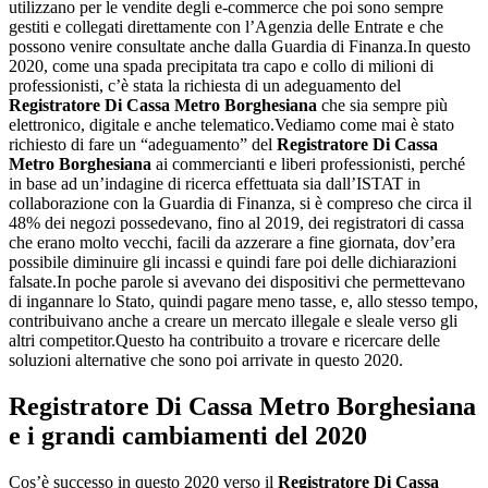
utilizzano per le vendite degli e-commerce che poi sono sempre
gestiti e collegati direttamente con l’Agenzia delle Entrate e che
possono venire consultate anche dalla Guardia di Finanza.In questo
2020, come una spada precipitata tra capo e collo di milioni di
professionisti, c’è stata la richiesta di un adeguamento del
Registratore Di Cassa Metro Borghesiana
che sia sempre più
elettronico, digitale e anche telematico.Vediamo come mai è stato
richiesto di fare un “adeguamento” del
Registratore Di Cassa
Metro Borghesiana
ai commercianti e liberi professionisti, perché
in base ad un’indagine di ricerca effettuata sia dall’ISTAT in
collaborazione con la Guardia di Finanza, si è compreso che circa il
48% dei negozi possedevano, fino al 2019, dei registratori di cassa
che erano molto vecchi, facili da azzerare a fine giornata, dov’era
possibile diminuire gli incassi e quindi fare poi delle dichiarazioni
falsate.In poche parole si avevano dei dispositivi che permettevano
di ingannare lo Stato, quindi pagare meno tasse, e, allo stesso tempo,
contribuivano anche a creare un mercato illegale e sleale verso gli
altri competitor.Questo ha contribuito a trovare e ricercare delle
soluzioni alternative che sono poi arrivate in questo 2020.
Registratore Di Cassa Metro Borghesiana
e i grandi cambiamenti del 2020
Cos’è successo in questo 2020 verso il
Registratore Di Cassa