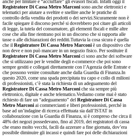
anche per limitare e “acciuffare” gli evasori fiscali. Infatti oggi il
Registratore Di Cassa Metro Marconi
sono anche elettronici e
telematici per aiutare a sveltire e snellire anche le pratiche di
controllo della vendita dei prodotti o dei servizi.Sicuramente non è
facile spiegare il discorso perché si dovrebbero poi citare gli articoli
di legge, la tutela del consumatore, gli elementi fiscali e mille altre
cose che alla fine rientrano poi in un discorso che si rapporta alle
tasse o alle dichiarazioni dei redditi.Tuttavia la cosa sicura è quella
che il
Registratore Di Cassa Metro Marconi
è un dispositivo che
non deve e non può mancare in un negozio fisico. Per sostituire il
Registratore Di Cassa Metro Marconi
ci sono anche dei software
che si utilizzano per le vendite degli e-commerce che poi sono
sempre gestiti e collegati direttamente con l’Agenzia delle Entrate e
che possono venire consultate anche dalla Guardia di Finanza.In
questo 2020, come una spada precipitata tra capo e collo di milioni
di professionisti, c’è stata la richiesta di un adeguamento del
Registratore Di Cassa Metro Marconi
che sia sempre più
elettronico, digitale e anche telematico.Vediamo come mai è stato
richiesto di fare un “adeguamento” del
Registratore Di Cassa
Metro Marconi
ai commercianti e liberi professionisti, perché in
base ad un’indagine di ricerca effettuata sia dall’ISTAT in
collaborazione con la Guardia di Finanza, si è compreso che circa il
48% dei negozi possedevano, fino al 2019, dei registratori di cassa
che erano molto vecchi, facili da azzerare a fine giornata, dov’era
possibile diminuire gli incassi e quindi fare poi delle dichiarazioni