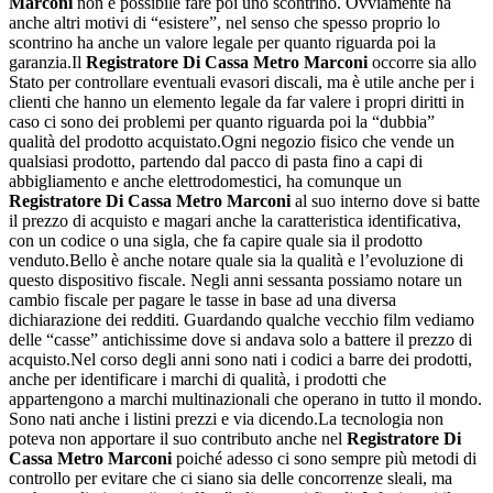
Marconi
non è possibile fare poi uno scontrino. Ovviamente ha
anche altri motivi di “esistere”, nel senso che spesso proprio lo
scontrino ha anche un valore legale per quanto riguarda poi la
garanzia.Il
Registratore Di Cassa Metro Marconi
occorre sia allo
Stato per controllare eventuali evasori discali, ma è utile anche per i
clienti che hanno un elemento legale da far valere i propri diritti in
caso ci sono dei problemi per quanto riguarda poi la “dubbia”
qualità del prodotto acquistato.Ogni negozio fisico che vende un
qualsiasi prodotto, partendo dal pacco di pasta fino a capi di
abbigliamento e anche elettrodomestici, ha comunque un
Registratore Di Cassa Metro Marconi
al suo interno dove si batte
il prezzo di acquisto e magari anche la caratteristica identificativa,
con un codice o una sigla, che fa capire quale sia il prodotto
venduto.Bello è anche notare quale sia la qualità e l’evoluzione di
questo dispositivo fiscale. Negli anni sessanta possiamo notare un
cambio fiscale per pagare le tasse in base ad una diversa
dichiarazione dei redditi. Guardando qualche vecchio film vediamo
delle “casse” antichissime dove si andava solo a battere il prezzo di
acquisto.Nel corso degli anni sono nati i codici a barre dei prodotti,
anche per identificare i marchi di qualità, i prodotti che
appartengono a marchi multinazionali che operano in tutto il mondo.
Sono nati anche i listini prezzi e via dicendo.La tecnologia non
poteva non apportare il suo contributo anche nel
Registratore Di
Cassa Metro Marconi
poiché adesso ci sono sempre più metodi di
controllo per evitare che ci siano sia delle concorrenze sleali, ma