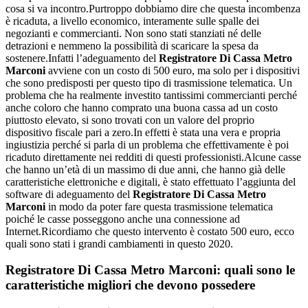
cosa si va incontro.Purtroppo dobbiamo dire che questa incombenza
è ricaduta, a livello economico, interamente sulle spalle dei
negozianti e commercianti. Non sono stati stanziati né delle
detrazioni e nemmeno la possibilità di scaricare la spesa da
sostenere.Infatti l’adeguamento del
Registratore Di Cassa Metro
Marconi
avviene con un costo di 500 euro, ma solo per i dispositivi
che sono predisposti per questo tipo di trasmissione telematica. Un
problema che ha realmente investito tantissimi commercianti perché
anche coloro che hanno comprato una buona cassa ad un costo
piuttosto elevato, si sono trovati con un valore del proprio
dispositivo fiscale pari a zero.In effetti è stata una vera e propria
ingiustizia perché si parla di un problema che effettivamente è poi
ricaduto direttamente nei redditi di questi professionisti.Alcune casse
che hanno un’età di un massimo di due anni, che hanno già delle
caratteristiche elettroniche e digitali, è stato effettuato l’aggiunta del
software di adeguamento del
Registratore Di Cassa Metro
Marconi
in modo da poter fare questa trasmissione telematica
poiché le casse posseggono anche una connessione ad
Internet.Ricordiamo che questo intervento è costato 500 euro, ecco
quali sono stati i grandi cambiamenti in questo 2020.
Registratore Di Cassa Metro Marconi
: quali sono le
caratteristiche migliori che devono possedere