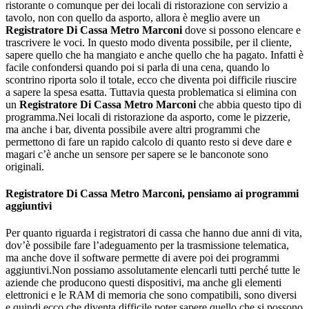
ristorante o comunque per dei locali di ristorazione con servizio a
tavolo, non con quello da asporto, allora è meglio avere un
Registratore Di Cassa Metro Marconi
dove si possono elencare e
trascrivere le voci. In questo modo diventa possibile, per il cliente,
sapere quello che ha mangiato e anche quello che ha pagato. Infatti è
facile confondersi quando poi si parla di una cena, quando lo
scontrino riporta solo il totale, ecco che diventa poi difficile riuscire
a sapere la spesa esatta. Tuttavia questa problematica si elimina con
un
Registratore Di Cassa Metro Marconi
che abbia questo tipo di
programma.Nei locali di ristorazione da asporto, come le pizzerie,
ma anche i bar, diventa possibile avere altri programmi che
permettono di fare un rapido calcolo di quanto resto si deve dare e
magari c’è anche un sensore per sapere se le banconote sono
originali.
Registratore Di Cassa Metro Marconi
, pensiamo ai programmi
aggiuntivi
Per quanto riguarda i registratori di cassa che hanno due anni di vita,
dov’è possibile fare l’adeguamento per la trasmissione telematica,
ma anche dove il software permette di avere poi dei programmi
aggiuntivi.Non possiamo assolutamente elencarli tutti perché tutte le
aziende che producono questi dispositivi, ma anche gli elementi
elettronici e le RAM di memoria che sono compatibili, sono diversi
e quindi ecco che diventa difficile poter sapere quello che si possono