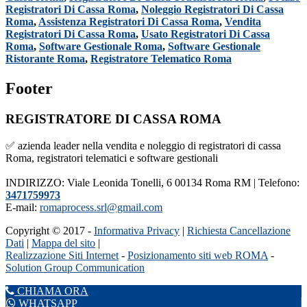
Registratori Di Cassa Roma
,
Noleggio Registratori Di Cassa
Roma
,
Assistenza Registratori Di Cassa Roma
,
Vendita
Registratori Di Cassa Roma
,
Usato Registratori Di Cassa
Roma
,
Software Gestionale Roma
,
Software Gestionale
Ristorante Roma
,
Registratore Telematico Roma
Footer
REGISTRATORE DI CASSA ROMA
✅ azienda leader nella vendita e noleggio di registratori di cassa
Roma, registratori telematici e software gestionali
INDIRIZZO: Viale Leonida Tonelli, 6 00134 Roma RM | Telefono:
3471759973
E-mail:
romaprocess.srl@gmail.com
Copyright © 2017 -
Informativa Privacy
|
Richiesta Cancellazione
Dati
|
Mappa del sito
|
Realizzazione Siti Internet
-
Posizionamento siti web ROMA
-
Solution Group Communication
CHIAMA ORA
WHATSAPP