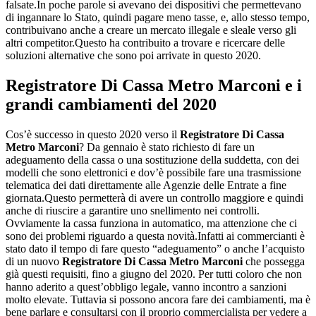
falsate.In poche parole si avevano dei dispositivi che permettevano
di ingannare lo Stato, quindi pagare meno tasse, e, allo stesso tempo,
contribuivano anche a creare un mercato illegale e sleale verso gli
altri competitor.Questo ha contribuito a trovare e ricercare delle
soluzioni alternative che sono poi arrivate in questo 2020.
Registratore Di Cassa Metro Marconi
e i
grandi cambiamenti del 2020
Cos’è successo in questo 2020 verso il
Registratore Di Cassa
Metro Marconi
? Da gennaio è stato richiesto di fare un
adeguamento della cassa o una sostituzione della suddetta, con dei
modelli che sono elettronici e dov’è possibile fare una trasmissione
telematica dei dati direttamente alle Agenzie delle Entrate a fine
giornata.Questo permetterà di avere un controllo maggiore e quindi
anche di riuscire a garantire uno snellimento nei controlli.
Ovviamente la cassa funziona in automatico, ma attenzione che ci
sono dei problemi riguardo a questa novità.Infatti ai commercianti è
stato dato il tempo di fare questo “adeguamento” o anche l’acquisto
di un nuovo
Registratore Di Cassa Metro Marconi
che possegga
già questi requisiti, fino a giugno del 2020. Per tutti coloro che non
hanno aderito a quest’obbligo legale, vanno incontro a sanzioni
molto elevate. Tuttavia si possono ancora fare dei cambiamenti, ma è
bene parlare e consultarsi con il proprio commercialista per vedere a