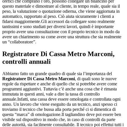
orefici che comprano l’oro, possono collegare un bilancino per
questo materiale e dimostrare al cliente, in tempo reale, quale sia il
peso, la valutazione o quotazione odierna, che viene aggiornata in
automatico, rapportato al peso. Ciò aiuta sicuramente i clienti a
fidarsi maggiormente.Gli accessori da collegare sono realmente
tantissimi e sono studiati per diversi lavori, quindi è importante
proprio avere una consultazione con il proprio tecnico in modo da
avere un chiarimento su come avere una struttura che sia realmente
un “collaboratore”.
Registratore Di Cassa Metro Marconi
,
controlli annuali
Abbiamo fatto un grande quadro di quale sia l’importanza del
Registratore Di Cassa Metro Marconi
, di quali sono le nuove
regole da rispettare e anche di quello che si potrebbe avere come
programmi aggiuntivi. Tuttavia c’è anche una cosa che è rimasta
immutata in questi anni, vale a dire la tassa di controllo
annuale.Infatti, una cassa deve essere omologata e controllata ogni
anno. Un lavoro che viene eseguito da un tecnico, anzi spesso ci
troviamo il tecnico che bussa alla porta perché ci si dimentica di
questa “marca” di omologazione.Il tagliandino deve poi essere ben
visibile sul dispositivo in modo che, in caso di controlli da parte
delle autorità, sia facilmente consultabile. Il tecnico poi effettui tutti i