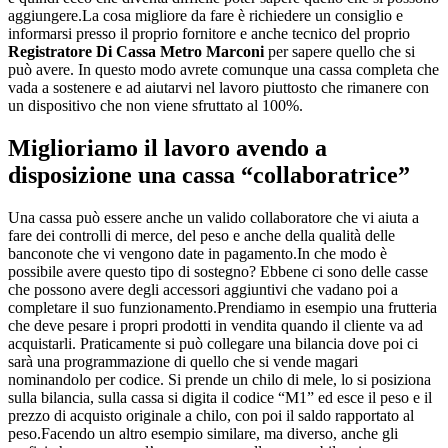
aggiungere.La cosa migliore da fare è richiedere un consiglio e
informarsi presso il proprio fornitore e anche tecnico del proprio
Registratore Di Cassa Metro Marconi
per sapere quello che si
può avere. In questo modo avrete comunque una cassa completa che
vada a sostenere e ad aiutarvi nel lavoro piuttosto che rimanere con
un dispositivo che non viene sfruttato al 100%.
Miglioriamo il lavoro avendo a
disposizione una cassa “collaboratrice”
Una cassa può essere anche un valido collaboratore che vi aiuta a
fare dei controlli di merce, del peso e anche della qualità delle
banconote che vi vengono date in pagamento.In che modo è
possibile avere questo tipo di sostegno? Ebbene ci sono delle casse
che possono avere degli accessori aggiuntivi che vadano poi a
completare il suo funzionamento.Prendiamo in esempio una frutteria
che deve pesare i propri prodotti in vendita quando il cliente va ad
acquistarli. Praticamente si può collegare una bilancia dove poi ci
sarà una programmazione di quello che si vende magari
nominandolo per codice. Si prende un chilo di mele, lo si posiziona
sulla bilancia, sulla cassa si digita il codice “M1” ed esce il peso e il
prezzo di acquisto originale a chilo, con poi il saldo rapportato al
peso.Facendo un altro esempio similare, ma diverso, anche gli