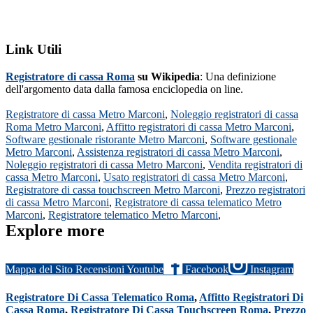
Link Utili
Registratore di cassa Roma
su Wikipedia
: Una definizione
dell'argomento data dalla famosa enciclopedia on line.
Registratore di cassa Metro Marconi
,
Noleggio registratori di cassa
Roma Metro Marconi
,
Affitto registratori di cassa Metro Marconi
,
Software gestionale ristorante Metro Marconi
,
Software gestionale
Metro Marconi
,
Assistenza registratori di cassa Metro Marconi
,
Noleggio registratori di cassa Metro Marconi
,
Vendita registratori di
cassa Metro Marconi
,
Usato registratori di cassa Metro Marconi
,
Registratore di cassa touchscreen Metro Marconi
,
Prezzo registratori
di cassa Metro Marconi
,
Registratore di cassa telematico Metro
Marconi
,
Registratore telematico Metro Marconi
,
Explore more
Mappa del Sito
Recensioni
Youtube
Facebook
Instagram
Registratore Di Cassa Telematico Roma
,
Affitto Registratori Di
Cassa Roma
,
Registratore Di Cassa Touchscreen Roma
,
Prezzo