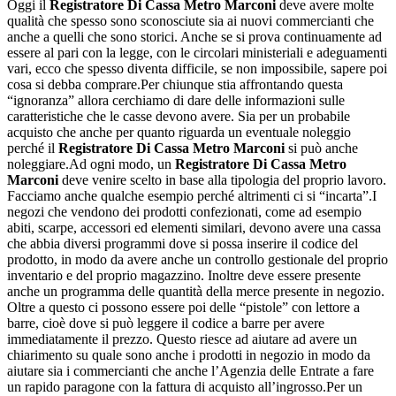
Oggi il
Registratore Di Cassa Metro Marconi
deve avere molte
qualità che spesso sono sconosciute sia ai nuovi commercianti che
anche a quelli che sono storici. Anche se si prova continuamente ad
essere al pari con la legge, con le circolari ministeriali e adeguamenti
vari, ecco che spesso diventa difficile, se non impossibile, sapere poi
cosa si debba comprare.Per chiunque stia affrontando questa
“ignoranza” allora cerchiamo di dare delle informazioni sulle
caratteristiche che le casse devono avere. Sia per un probabile
acquisto che anche per quanto riguarda un eventuale noleggio
perché il
Registratore Di Cassa Metro Marconi
si può anche
noleggiare.Ad ogni modo, un
Registratore Di Cassa Metro
Marconi
deve venire scelto in base alla tipologia del proprio lavoro.
Facciamo anche qualche esempio perché altrimenti ci si “incarta”.I
negozi che vendono dei prodotti confezionati, come ad esempio
abiti, scarpe, accessori ed elementi similari, devono avere una cassa
che abbia diversi programmi dove si possa inserire il codice del
prodotto, in modo da avere anche un controllo gestionale del proprio
inventario e del proprio magazzino. Inoltre deve essere presente
anche un programma delle quantità della merce presente in negozio.
Oltre a questo ci possono essere poi delle “pistole” con lettore a
barre, cioè dove si può leggere il codice a barre per avere
immediatamente il prezzo. Questo riesce ad aiutare ad avere un
chiarimento su quale sono anche i prodotti in negozio in modo da
aiutare sia i commercianti che anche l’Agenzia delle Entrate a fare
un rapido paragone con la fattura di acquisto all’ingrosso.Per un