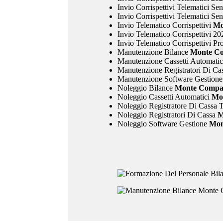
Invio Corrispettivi Telematici Se
Invio Corrispettivi Telematici Se
Invio Telematico Corrispettivi
Mo
Invio Telematico Corrispettivi 20
Invio Telematico Corrispettivi Pr
Manutenzione Bilance
Monte Co
Manutenzione Cassetti Automatic
Manutenzione Registratori Di Ca
Manutenzione Software Gestione
Noleggio Bilance
Monte Compa
Noleggio Cassetti Automatici
Mon
Noleggio Registratore Di Cassa 
Noleggio Registratori Di Cassa
M
Noleggio Software Gestione
Mon