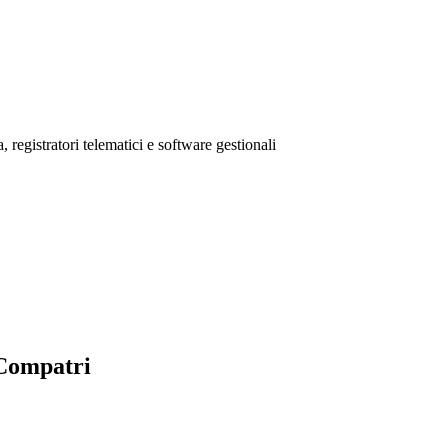
 registratori telematici e software gestionali
 Compatri