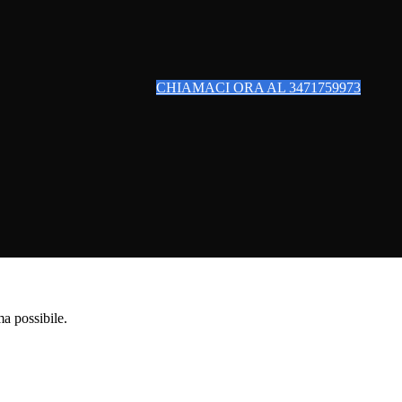
CHIAMACI ORA AL 3471759973
ma possibile.