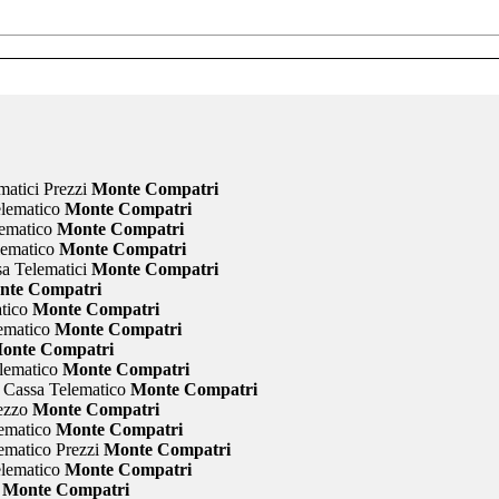
matici Prezzi
Monte Compatri
elematico
Monte Compatri
lematico
Monte Compatri
lematico
Monte Compatri
sa Telematici
Monte Compatri
te Compatri
tico
Monte Compatri
ematico
Monte Compatri
onte Compatri
lematico
Monte Compatri
 Cassa Telematico
Monte Compatri
ezzo
Monte Compatri
lematico
Monte Compatri
ematico Prezzi
Monte Compatri
elematico
Monte Compatri
Monte Compatri