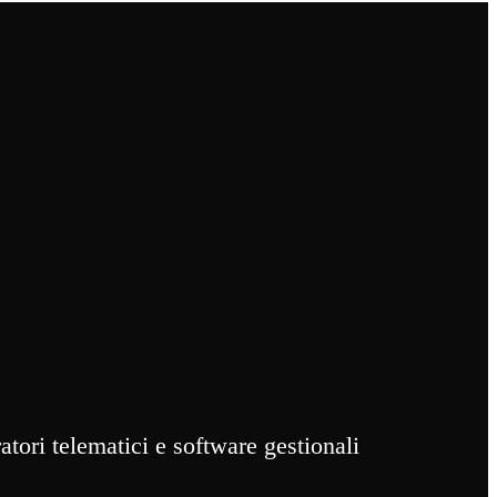
atori telematici e software gestionali