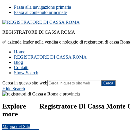
Passa alla navigazione primaria
Passa al contenuto principale
REGISTRATORE DI CASSA ROMA
✅ azienda leader nella vendita e noleggio di registratori di cassa Roma,
Home
REGISTRATORE DI CASSA ROMA
Blog
Contatti
Show Search
Cerca in questo sito web
Hide Search
Explore
Registratore Di Cassa Monte
more
Mappa del Sito