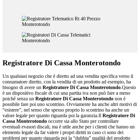
Registratore Di Cassa Monterotondo
Un qualsiasi negozio che è diretto ad una vendita specifica verso il
consumatore diretto, con la vendita di un prodotto ad esempio, ha
bisogno di avere un
Registratore Di Cassa Monterotondo
.Questo
è un dispositivo fiscale di cui una partita iva non può fare a meno
poiché senza un
Registratore Di Cassa Monterotondo
non è
possibile fare poi uno scontrino. Ovviamente ha anche altri motivi di
“esistere”, nel senso che spesso proprio lo scontrino ha anche un
valore legale per quanto riguarda poi la garanzia.Il
Registratore Di
Cassa Monterotondo
occorre sia allo Stato per controllare
eventuali evasori discali, ma è utile anche per i clienti che hanno un
elemento legale da far valere i propri diritti in caso ci sono dei
problemi per quanto riguarda poi la “dubbia” qualità del prodotto