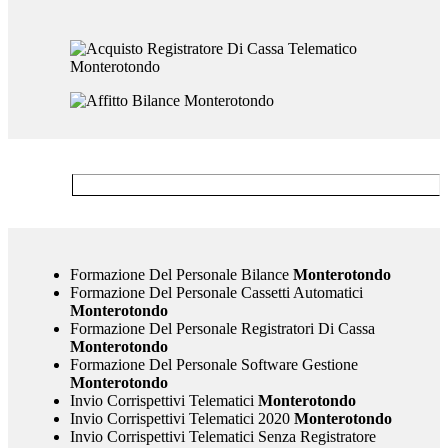
Formazione Del Personale Bilance
Monterotondo
Formazione Del Personale Cassetti Automatici
Monterotondo
Formazione Del Personale Registratori Di Cassa
Monterotondo
Formazione Del Personale Software Gestione
Monterotondo
Invio Corrispettivi Telematici
Monterotondo
Invio Corrispettivi Telematici 2020
Monterotondo
Invio Corrispettivi Telematici Senza Registratore