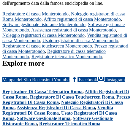
dell'argomento data dalla famosa enciclopedia on line.
Registratore di cassa Monterotondo
,
Noleggio registratori di cassa
Roma Monterotondo
,
Affitto registratori di cassa Monterotondo
,
Software gestionale ristorante Monterotondo
,
Software gestionale
Monterotondo
,
Assistenza registratori di cassa Monterotondo
,
Noleggio registratori di cassa Monterotondo
,
Vendita registratori di
cassa Monterotondo
,
Usato registratori di cassa Monterotondo
,
Registratore di cassa touchscreen Monterotondo
,
Prezzo registratori
di cassa Monterotondo
,
Registratore di cassa telematico
Monterotondo
,
Registratore telematico Monterotondo
,
Explore more
Mappa del Sito
Recensioni
Youtube
Facebook
Instagram
Registratore Di Cassa Telematico Roma
,
Affitto Registratori Di
Cassa Roma
,
Registratore Di Cassa Touchscreen Roma
,
Prezzo
Registratori Di Cassa Roma
,
Noleggio Registratori Di Cassa
Roma
,
Assistenza Registratori Di Cassa Roma
,
Vendita
Registratori Di Cassa Roma
,
Usato Registratori Di Cassa
Roma
,
Software Gestionale Roma
,
Software Gestionale
Ristorante Roma
,
Registratore Telematico Roma