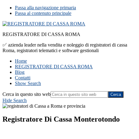
Passa alla navigazione primaria
Passa al contenuto principale
REGISTRATORE DI CASSA ROMA
✅ azienda leader nella vendita e noleggio di registratori di cassa
Roma, registratori telematici e software gestionali
Home
REGISTRATORE DI CASSA ROMA
Blog
Contatti
Show Search
Cerca in questo sito web
Hide Search
Registratore Di Cassa Monterotondo