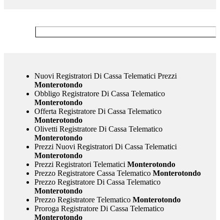
Nuovi Registratori Di Cassa Telematici Prezzi
Monterotondo
Obbligo Registratore Di Cassa Telematico
Monterotondo
Offerta Registratore Di Cassa Telematico
Monterotondo
Olivetti Registratore Di Cassa Telematico
Monterotondo
Prezzi Nuovi Registratori Di Cassa Telematici
Monterotondo
Prezzi Registratori Telematici
Monterotondo
Prezzo Registratore Cassa Telematico
Monterotondo
Prezzo Registratore Di Cassa Telematico
Monterotondo
Prezzo Registratore Telematico
Monterotondo
Proroga Registratore Di Cassa Telematico
Monterotondo