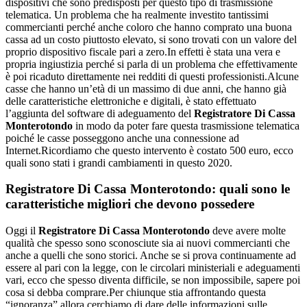
dispositivi che sono predisposti per questo tipo di trasmissione
telematica. Un problema che ha realmente investito tantissimi
commercianti perché anche coloro che hanno comprato una buona
cassa ad un costo piuttosto elevato, si sono trovati con un valore del
proprio dispositivo fiscale pari a zero.In effetti è stata una vera e
propria ingiustizia perché si parla di un problema che effettivamente
è poi ricaduto direttamente nei redditi di questi professionisti.Alcune
casse che hanno un’età di un massimo di due anni, che hanno già
delle caratteristiche elettroniche e digitali, è stato effettuato
l’aggiunta del software di adeguamento del
Registratore Di Cassa
Monterotondo
in modo da poter fare questa trasmissione telematica
poiché le casse posseggono anche una connessione ad
Internet.Ricordiamo che questo intervento è costato 500 euro, ecco
quali sono stati i grandi cambiamenti in questo 2020.
Registratore Di Cassa Monterotondo
: quali sono le
caratteristiche migliori che devono possedere
Oggi il
Registratore Di Cassa Monterotondo
deve avere molte
qualità che spesso sono sconosciute sia ai nuovi commercianti che
anche a quelli che sono storici. Anche se si prova continuamente ad
essere al pari con la legge, con le circolari ministeriali e adeguamenti
vari, ecco che spesso diventa difficile, se non impossibile, sapere poi
cosa si debba comprare.Per chiunque stia affrontando questa
“ignoranza” allora cerchiamo di dare delle informazioni sulle