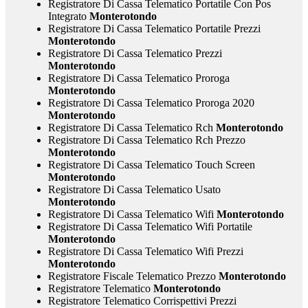
Registratore Di Cassa Telematico Portatile Con Pos
Integrato
Monterotondo
Registratore Di Cassa Telematico Portatile Prezzi
Monterotondo
Registratore Di Cassa Telematico Prezzi
Monterotondo
Registratore Di Cassa Telematico Proroga
Monterotondo
Registratore Di Cassa Telematico Proroga 2020
Monterotondo
Registratore Di Cassa Telematico Rch
Monterotondo
Registratore Di Cassa Telematico Rch Prezzo
Monterotondo
Registratore Di Cassa Telematico Touch Screen
Monterotondo
Registratore Di Cassa Telematico Usato
Monterotondo
Registratore Di Cassa Telematico Wifi
Monterotondo
Registratore Di Cassa Telematico Wifi Portatile
Monterotondo
Registratore Di Cassa Telematico Wifi Prezzi
Monterotondo
Registratore Fiscale Telematico Prezzo
Monterotondo
Registratore Telematico
Monterotondo
Registratore Telematico Corrispettivi Prezzi