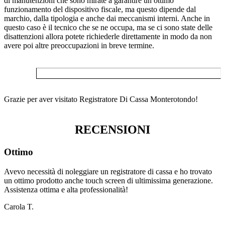
di manutenzioni che sono mirate a garantire un ottimo
funzionamento del dispositivo fiscale, ma questo dipende dal
marchio, dalla tipologia e anche dai meccanismi interni. Anche in
questo caso è il tecnico che se ne occupa, ma se ci sono state delle
disattenzioni allora potete richiederle direttamente in modo da non
avere poi altre preoccupazioni in breve termine.
Grazie per aver visitato Registratore Di Cassa Monterotondo!
RECENSIONI
Ottimo
Avevo necessità di noleggiare un registratore di cassa e ho trovato
un ottimo prodotto anche touch screen di ultimissima generazione.
Assistenza ottima e alta professionalità!
Carola T.