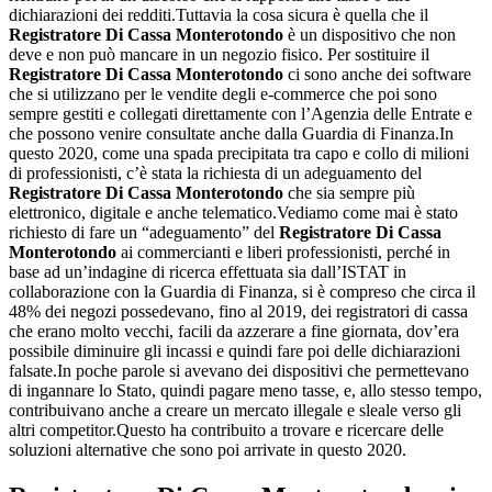
dichiarazioni dei redditi.Tuttavia la cosa sicura è quella che il
Registratore Di Cassa Monterotondo
è un dispositivo che non
deve e non può mancare in un negozio fisico. Per sostituire il
Registratore Di Cassa Monterotondo
ci sono anche dei software
che si utilizzano per le vendite degli e-commerce che poi sono
sempre gestiti e collegati direttamente con l’Agenzia delle Entrate e
che possono venire consultate anche dalla Guardia di Finanza.In
questo 2020, come una spada precipitata tra capo e collo di milioni
di professionisti, c’è stata la richiesta di un adeguamento del
Registratore Di Cassa Monterotondo
che sia sempre più
elettronico, digitale e anche telematico.Vediamo come mai è stato
richiesto di fare un “adeguamento” del
Registratore Di Cassa
Monterotondo
ai commercianti e liberi professionisti, perché in
base ad un’indagine di ricerca effettuata sia dall’ISTAT in
collaborazione con la Guardia di Finanza, si è compreso che circa il
48% dei negozi possedevano, fino al 2019, dei registratori di cassa
che erano molto vecchi, facili da azzerare a fine giornata, dov’era
possibile diminuire gli incassi e quindi fare poi delle dichiarazioni
falsate.In poche parole si avevano dei dispositivi che permettevano
di ingannare lo Stato, quindi pagare meno tasse, e, allo stesso tempo,
contribuivano anche a creare un mercato illegale e sleale verso gli
altri competitor.Questo ha contribuito a trovare e ricercare delle
soluzioni alternative che sono poi arrivate in questo 2020.