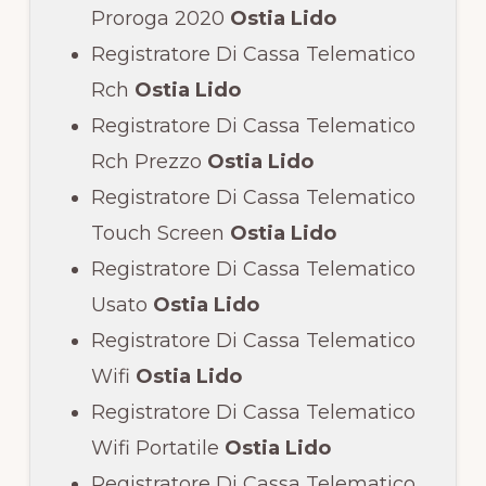
Proroga 2020
Ostia Lido
Registratore Di Cassa Telematico
Rch
Ostia Lido
Registratore Di Cassa Telematico
Rch Prezzo
Ostia Lido
Registratore Di Cassa Telematico
Touch Screen
Ostia Lido
Registratore Di Cassa Telematico
Usato
Ostia Lido
Registratore Di Cassa Telematico
Wifi
Ostia Lido
Registratore Di Cassa Telematico
Wifi Portatile
Ostia Lido
Registratore Di Cassa Telematico