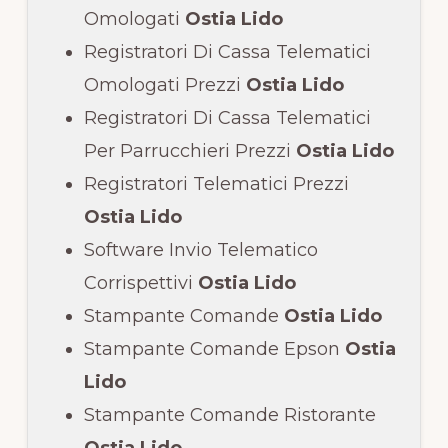
Omologati
Ostia Lido
Registratori Di Cassa Telematici
Omologati Prezzi
Ostia Lido
Registratori Di Cassa Telematici
Per Parrucchieri Prezzi
Ostia Lido
Registratori Telematici Prezzi
Ostia Lido
Software Invio Telematico
Corrispettivi
Ostia Lido
Stampante Comande
Ostia Lido
Stampante Comande Epson
Ostia
Lido
Stampante Comande Ristorante
Ostia Lido