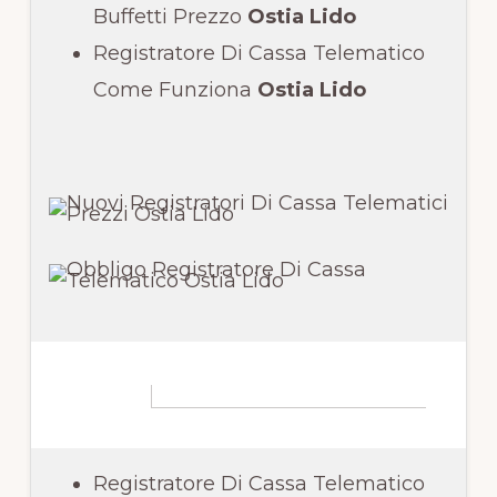
Buffetti Prezzo
Ostia Lido
Registratore Di Cassa Telematico
Come Funziona
Ostia Lido
Registratore Di Cassa Telematico