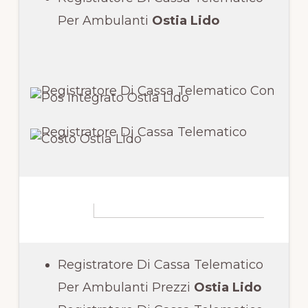
Per Ambulanti
Ostia Lido
Registratore Di Cassa Telematico
Per Ambulanti Prezzi
Ostia Lido