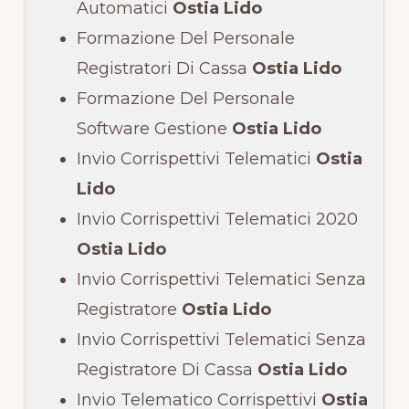
Automatici
Ostia Lido
Formazione Del Personale
Registratori Di Cassa
Ostia Lido
Formazione Del Personale
Software Gestione
Ostia Lido
Invio Corrispettivi Telematici
Ostia
Lido
Invio Corrispettivi Telematici 2020
Ostia Lido
Invio Corrispettivi Telematici Senza
Registratore
Ostia Lido
Invio Corrispettivi Telematici Senza
Registratore Di Cassa
Ostia Lido
Invio Telematico Corrispettivi
Ostia