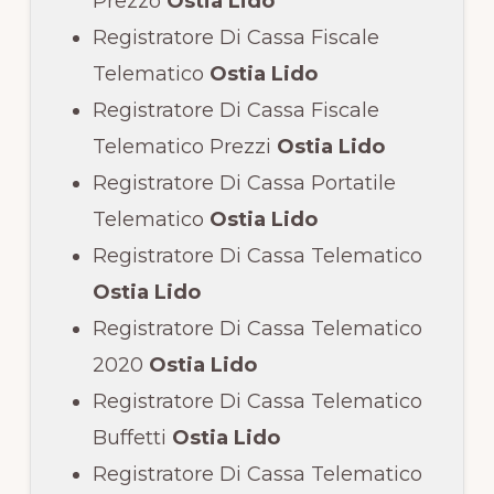
Prezzo
Ostia Lido
Registratore Di Cassa Fiscale
Telematico
Ostia Lido
Registratore Di Cassa Fiscale
Telematico Prezzi
Ostia Lido
Registratore Di Cassa Portatile
Telematico
Ostia Lido
Registratore Di Cassa Telematico
Ostia Lido
Registratore Di Cassa Telematico
2020
Ostia Lido
Registratore Di Cassa Telematico
Buffetti
Ostia Lido
Registratore Di Cassa Telematico