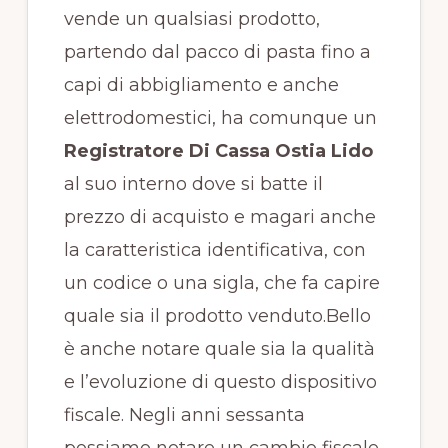
vende un qualsiasi prodotto,
partendo dal pacco di pasta fino a
capi di abbigliamento e anche
elettrodomestici, ha comunque un
Registratore Di Cassa Ostia Lido
al suo interno dove si batte il
prezzo di acquisto e magari anche
la caratteristica identificativa, con
un codice o una sigla, che fa capire
quale sia il prodotto venduto.Bello
è anche notare quale sia la qualità
e l’evoluzione di questo dispositivo
fiscale. Negli anni sessanta