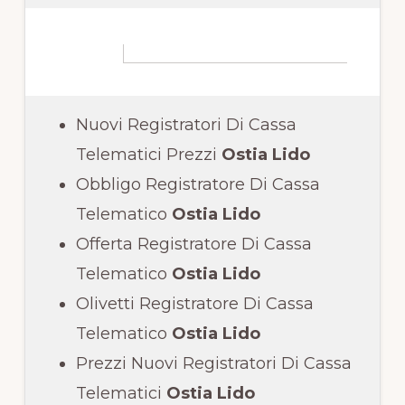
Nuovi Registratori Di Cassa
Telematici Prezzi
Ostia Lido
Obbligo Registratore Di Cassa
Telematico
Ostia Lido
Offerta Registratore Di Cassa
Telematico
Ostia Lido
Olivetti Registratore Di Cassa
Telematico
Ostia Lido
Prezzi Nuovi Registratori Di Cassa
Telematici
Ostia Lido