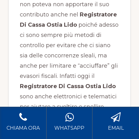
non poteva non apportare il suo
contributo anche nel
Registratore
Di Cassa Ostia Lido
poiché adesso
ci sono sempre più metodi di
controllo per evitare che ci siano
sia delle concorrenze sleali, ma
anche per limitare e “acciuffare” gli
evasori fiscali. Infatti oggi il
Registratore Di Cassa Ostia Lido
sono anche elettronici e telematici
per aiutare a sveltire e snellire
anche le pratiche di controllo della
vendita dei prodotti o dei
CHIAMA ORA
WHATSAPP
EMAIL
servizi.Sicuramente non è facile