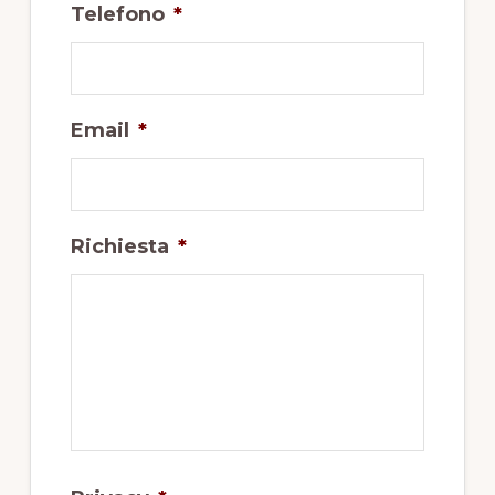
Telefono
*
Email
*
Richiesta
*