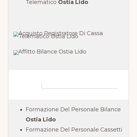
Telematico
Ostia Lido
Formazione Del Personale Bilance
Ostia Lido
Formazione Del Personale Cassetti