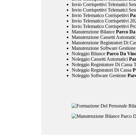
Invio Corrispettivi Telematici Se
Invio Corrispettivi Telematici Se
Invio Telematico Corrispettivi
Par
Invio Telematico Corrispettivi 20
Invio Telematico Corrispettivi Pr
Manutenzione Bilance
Parco Da 
Manutenzione Cassetti Automatic
Manutenzione Registratori Di Ca
Manutenzione Software Gestione
Noleggio Bilance
Parco Da Vinc
Noleggio Cassetti Automatici
Par
Noleggio Registratore Di Cassa 
Noleggio Registratori Di Cassa
P
Noleggio Software Gestione
Parc