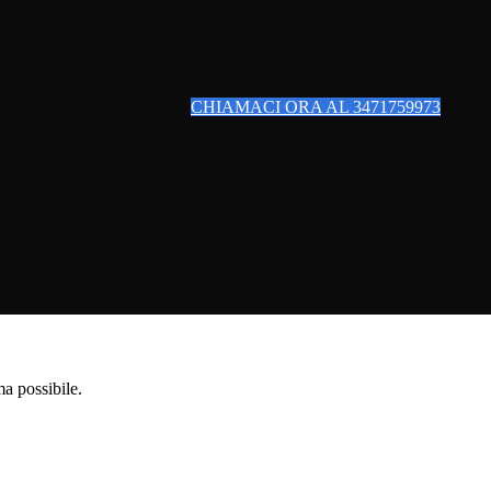
CHIAMACI ORA AL 3471759973
ma possibile.