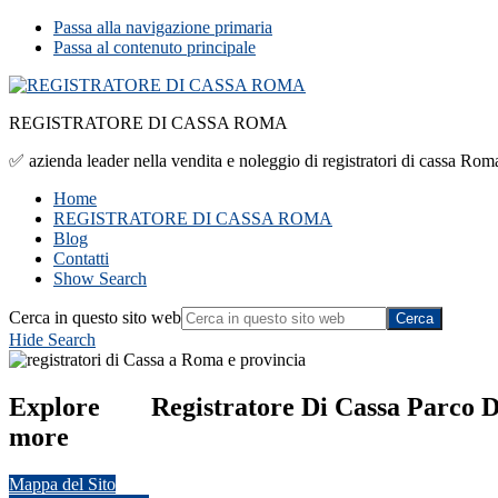
Passa alla navigazione primaria
Passa al contenuto principale
REGISTRATORE DI CASSA ROMA
✅ azienda leader nella vendita e noleggio di registratori di cassa Roma,
Home
REGISTRATORE DI CASSA ROMA
Blog
Contatti
Show Search
Cerca in questo sito web
Hide Search
Explore
Registratore Di Cassa Parco D
more
Mappa del Sito