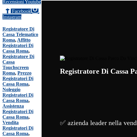
Recensioni
Youtube
Facebook
Instagram
Registratore Di
Cassa Telematico
Roma
,
Affitto
Registratori Di
Cassa Roma
,
Registratore Di
Cassa
Touchscreen
Registratore Di Cassa P
Roma
,
Prezzo
Registratori Di
Cassa Roma
,
Noleggio
Registratori Di
Cassa Roma
,
Assistenza
Registratori Di
Cassa Roma
,
✅ azienda leader nella vendit
Vendita
Registratori Di
Cassa Roma
,