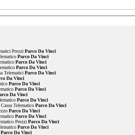
matici Prezzi
Parco Da Vinci
elematico
Parco Da Vinci
lematico
Parco Da Vinci
lematico
Parco Da Vinci
sa Telematici
Parco Da Vinci
co Da Vinci
tico
Parco Da Vinci
ematico
Parco Da Vinci
rco Da Vinci
lematico
Parco Da Vinci
 Cassa Telematico
Parco Da Vinci
ezzo
Parco Da Vinci
lematico
Parco Da Vinci
ematico Prezzi
Parco Da Vinci
elematico
Parco Da Vinci
Parco Da Vinci