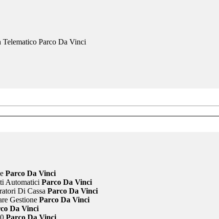
ce
Parco Da Vinci
ti Automatici
Parco Da Vinci
ratori Di Cassa
Parco Da Vinci
are Gestione
Parco Da Vinci
co Da Vinci
20
Parco Da Vinci