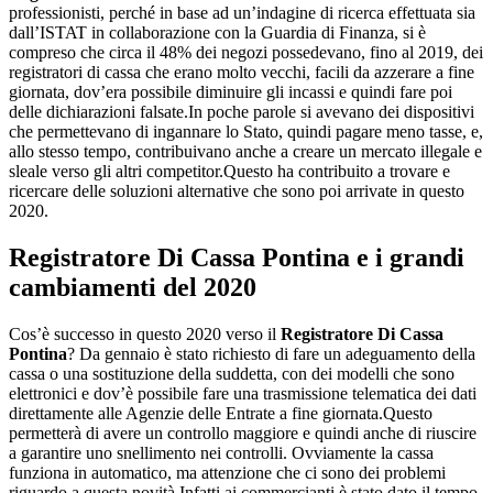
professionisti, perché in base ad un’indagine di ricerca effettuata sia
dall’ISTAT in collaborazione con la Guardia di Finanza, si è
compreso che circa il 48% dei negozi possedevano, fino al 2019, dei
registratori di cassa che erano molto vecchi, facili da azzerare a fine
giornata, dov’era possibile diminuire gli incassi e quindi fare poi
delle dichiarazioni falsate.In poche parole si avevano dei dispositivi
che permettevano di ingannare lo Stato, quindi pagare meno tasse, e,
allo stesso tempo, contribuivano anche a creare un mercato illegale e
sleale verso gli altri competitor.Questo ha contribuito a trovare e
ricercare delle soluzioni alternative che sono poi arrivate in questo
2020.
Registratore Di Cassa Pontina
e i grandi
cambiamenti del 2020
Cos’è successo in questo 2020 verso il
Registratore Di Cassa
Pontina
? Da gennaio è stato richiesto di fare un adeguamento della
cassa o una sostituzione della suddetta, con dei modelli che sono
elettronici e dov’è possibile fare una trasmissione telematica dei dati
direttamente alle Agenzie delle Entrate a fine giornata.Questo
permetterà di avere un controllo maggiore e quindi anche di riuscire
a garantire uno snellimento nei controlli. Ovviamente la cassa
funziona in automatico, ma attenzione che ci sono dei problemi
riguardo a questa novità.Infatti ai commercianti è stato dato il tempo