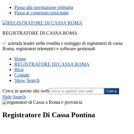
Passa alla navigazione primaria
Passa al contenuto principale
REGISTRATORE DI CASSA ROMA
✅ azienda leader nella vendita e noleggio di registratori di cassa
Roma, registratori telematici e software gestionali
Home
REGISTRATORE DI CASSA ROMA
Blog
Contatti
Show Search
Cerca in questo sito web
Hide Search
Registratore Di Cassa Pontina