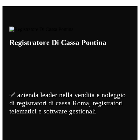
Registratore Di Cassa Pontina
✅ azienda leader nella vendita e noleggio
di registratori di cassa Roma, registratori
telematici e software gestionali