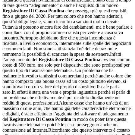
di fare questo “adeguamento” o anche l’acquisto di un nuovo
Registratore Di Cassa Pontina
che possegga già questi requisiti,
fino a giugno del 2020. Per tutti coloro che non hanno aderito a
quest’obbligo legale, vanno incontro a sanzioni molto elevate.
Tuttavia si possono ancora fare dei cambiamenti, ma è bene parlare e
consultarsi con il proprio commercialista per vedere a cosa si va
incontro.Purtroppo dobbiamo dire che questa incombenza è
ricaduta, a livello economico, interamente sulle spalle dei negozianti
e commercianti. Non sono stati stanziati né delle detrazioni e
nemmeno la possibilità di scaricare la spesa da sostenere.Infatti
l’adeguamento del
Registratore Di Cassa Pontina
avviene con un
costo di 500 euro, ma solo per i dispositivi che sono predisposti per
questo tipo di trasmissione telematica. Un problema che ha
realmente investito tantissimi commercianti perché anche coloro che
hanno comprato una buona cassa ad un costo piuttosto elevato, si
sono trovati con un valore del proprio dispositivo fiscale pari a
zero.In effetti è stata una vera e propria ingiustizia perché si parla di
un problema che effettivamente è poi ricaduto direttamente nei
redditi di questi professionisti.Alcune casse che hanno un’età di un
massimo di due anni, che hanno già delle caratteristiche elettroniche
e digitali, è stato effettuato l’aggiunta del software di adeguamento
del
Registratore Di Cassa Pontina
in modo da poter fare questa
trasmissione telematica poiché le casse posseggono anche una
connessione ad Internet.Ricordiamo che questo intervento è costato