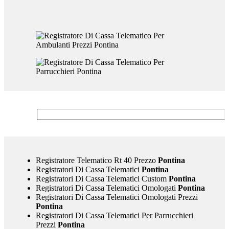
Registratore Telematico Rt 40 Prezzo
Pontina
Registratori Di Cassa Telematici
Pontina
Registratori Di Cassa Telematici Custom
Pontina
Registratori Di Cassa Telematici Omologati
Pontina
Registratori Di Cassa Telematici Omologati Prezzi
Pontina
Registratori Di Cassa Telematici Per Parrucchieri
Prezzi
Pontina