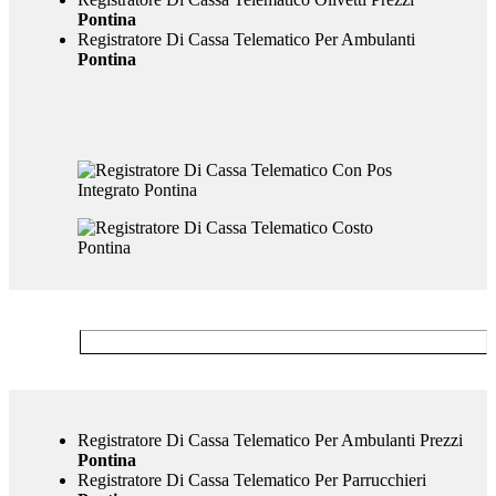
Pontina
Registratore Di Cassa Telematico Per Ambulanti
Pontina
Registratore Di Cassa Telematico Per Ambulanti Prezzi
Pontina
Registratore Di Cassa Telematico Per Parrucchieri