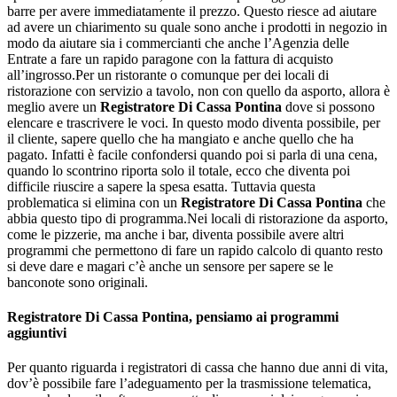
barre per avere immediatamente il prezzo. Questo riesce ad aiutare
ad avere un chiarimento su quale sono anche i prodotti in negozio in
modo da aiutare sia i commercianti che anche l’Agenzia delle
Entrate a fare un rapido paragone con la fattura di acquisto
all’ingrosso.Per un ristorante o comunque per dei locali di
ristorazione con servizio a tavolo, non con quello da asporto, allora è
meglio avere un
Registratore Di Cassa Pontina
dove si possono
elencare e trascrivere le voci. In questo modo diventa possibile, per
il cliente, sapere quello che ha mangiato e anche quello che ha
pagato. Infatti è facile confondersi quando poi si parla di una cena,
quando lo scontrino riporta solo il totale, ecco che diventa poi
difficile riuscire a sapere la spesa esatta. Tuttavia questa
problematica si elimina con un
Registratore Di Cassa Pontina
che
abbia questo tipo di programma.Nei locali di ristorazione da asporto,
come le pizzerie, ma anche i bar, diventa possibile avere altri
programmi che permettono di fare un rapido calcolo di quanto resto
si deve dare e magari c’è anche un sensore per sapere se le
banconote sono originali.
Registratore Di Cassa Pontina
, pensiamo ai programmi
aggiuntivi
Per quanto riguarda i registratori di cassa che hanno due anni di vita,
dov’è possibile fare l’adeguamento per la trasmissione telematica,