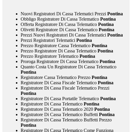
Nuovi Registratori Di Cassa Telematici Prezzi
Pontina
Obbligo Registratore Di Cassa Telematico
Pontina
Offerta Registratore Di Cassa Telematico
Pontina
Olivetti Registratore Di Cassa Telematico
Pontina
Prezzi Nuovi Registratori Di Cassa Telematici
Pontina
Prezzi Registratori Telematici
Pontina
Prezzo Registratore Cassa Telematico
Pontina
Prezzo Registratore Di Cassa Telematico
Pontina
Prezzo Registratore Telematico
Pontina
Proroga Registratore Di Cassa Telematico
Pontina
Quanto Costa Un Registratore Di Cassa Telematico
Pontina
Registratore Cassa Telematico Prezzo
Pontina
Registratore Di Cassa Fiscale Telematico
Pontina
Registratore Di Cassa Fiscale Telematico Prezzi
Pontina
Registratore Di Cassa Portatile Telematico
Pontina
Registratore Di Cassa Telematico
Pontina
Registratore Di Cassa Telematico 2020
Pontina
Registratore Di Cassa Telematico Buffetti
Pontina
Registratore Di Cassa Telematico Buffetti Prezzo
Pontina
Registratore Di Cassa Telematico Come Funziona