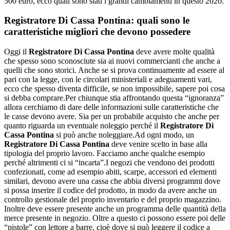
500 euro, ecco quali sono stati i grandi cambiamenti in questo 2020.
Registratore Di Cassa Pontina
: quali sono le
caratteristiche migliori che devono possedere
Oggi il
Registratore Di Cassa Pontina
deve avere molte qualità
che spesso sono sconosciute sia ai nuovi commercianti che anche a
quelli che sono storici. Anche se si prova continuamente ad essere al
pari con la legge, con le circolari ministeriali e adeguamenti vari,
ecco che spesso diventa difficile, se non impossibile, sapere poi cosa
si debba comprare.Per chiunque stia affrontando questa “ignoranza”
allora cerchiamo di dare delle informazioni sulle caratteristiche che
le casse devono avere. Sia per un probabile acquisto che anche per
quanto riguarda un eventuale noleggio perché il
Registratore Di
Cassa Pontina
si può anche noleggiare.Ad ogni modo, un
Registratore Di Cassa Pontina
deve venire scelto in base alla
tipologia del proprio lavoro. Facciamo anche qualche esempio
perché altrimenti ci si “incarta”.I negozi che vendono dei prodotti
confezionati, come ad esempio abiti, scarpe, accessori ed elementi
similari, devono avere una cassa che abbia diversi programmi dove
si possa inserire il codice del prodotto, in modo da avere anche un
controllo gestionale del proprio inventario e del proprio magazzino.
Inoltre deve essere presente anche un programma delle quantità della
merce presente in negozio. Oltre a questo ci possono essere poi delle
“pistole” con lettore a barre, cioè dove si può leggere il codice a