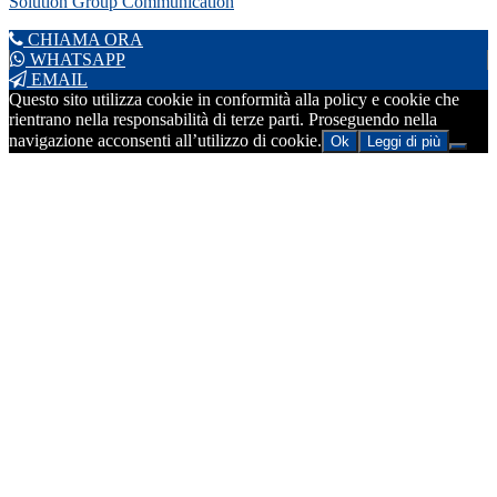
Solution Group Communication
CHIAMA ORA
WHATSAPP
EMAIL
Questo sito utilizza cookie in conformità alla policy e cookie che
rientrano nella responsabilità di terze parti. Proseguendo nella
navigazione acconsenti all’utilizzo di cookie.
Ok
Leggi di più