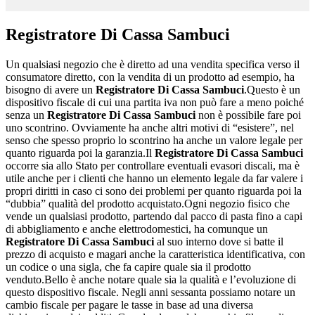
Registratore Di Cassa Sambuci
Un qualsiasi negozio che è diretto ad una vendita specifica verso il
consumatore diretto, con la vendita di un prodotto ad esempio, ha
bisogno di avere un
Registratore Di Cassa Sambuci
.Questo è un
dispositivo fiscale di cui una partita iva non può fare a meno poiché
senza un
Registratore Di Cassa Sambuci
non è possibile fare poi
uno scontrino. Ovviamente ha anche altri motivi di “esistere”, nel
senso che spesso proprio lo scontrino ha anche un valore legale per
quanto riguarda poi la garanzia.Il
Registratore Di Cassa Sambuci
occorre sia allo Stato per controllare eventuali evasori discali, ma è
utile anche per i clienti che hanno un elemento legale da far valere i
propri diritti in caso ci sono dei problemi per quanto riguarda poi la
“dubbia” qualità del prodotto acquistato.Ogni negozio fisico che
vende un qualsiasi prodotto, partendo dal pacco di pasta fino a capi
di abbigliamento e anche elettrodomestici, ha comunque un
Registratore Di Cassa Sambuci
al suo interno dove si batte il
prezzo di acquisto e magari anche la caratteristica identificativa, con
un codice o una sigla, che fa capire quale sia il prodotto
venduto.Bello è anche notare quale sia la qualità e l’evoluzione di
questo dispositivo fiscale. Negli anni sessanta possiamo notare un
cambio fiscale per pagare le tasse in base ad una diversa