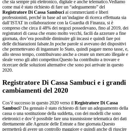
che sia sempre più elettronico, digitale e anche telematico.Vediamo
come mai è stato richiesto di fare un “adeguamento” del
Registratore Di Cassa Sambuci
ai commercianti e liberi
professionisti, perché in base ad un’indagine di ricerca effettuata sia
dall’ISTAT in collaborazione con la Guardia di Finanza, si è
compreso che circa il 48% dei negozi possedevano, fino al 2019, dei
registratori di cassa che erano molto vecchi, facili da azzerare a fine
giornata, dov’era possibile diminuire gli incassi e quindi fare poi
delle dichiarazioni falsate.In poche parole si avevano dei dispositivi
che permettevano di ingannare lo Stato, quindi pagare meno tasse, e,
allo stesso tempo, contribuivano anche a creare un mercato illegale e
sleale verso gli altri competitor.Questo ha contribuito a trovare e
ricercare delle soluzioni alternative che sono poi arrivate in questo
2020.
Registratore Di Cassa Sambuci
e i grandi
cambiamenti del 2020
Cos’è successo in questo 2020 verso il
Registratore Di Cassa
Sambuci
? Da gennaio è stato richiesto di fare un adeguamento della
cassa o una sostituzione della suddetta, con dei modelli che sono
elettronici e dov’è possibile fare una trasmissione telematica dei dati
direttamente alle Agenzie delle Entrate a fine giornata.Questo
permetterà di avere un controllo maggiore e quindi anche di riuscire