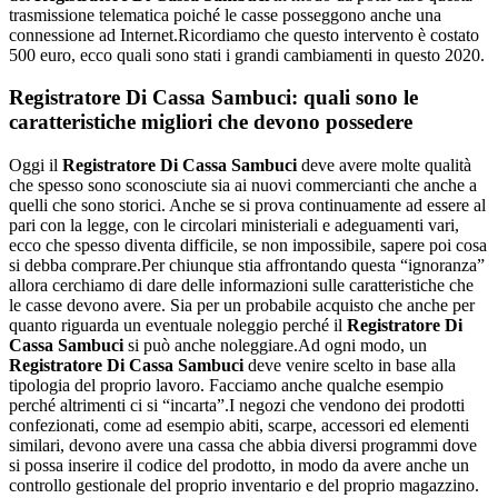
trasmissione telematica poiché le casse posseggono anche una
connessione ad Internet.Ricordiamo che questo intervento è costato
500 euro, ecco quali sono stati i grandi cambiamenti in questo 2020.
Registratore Di Cassa Sambuci
: quali sono le
caratteristiche migliori che devono possedere
Oggi il
Registratore Di Cassa Sambuci
deve avere molte qualità
che spesso sono sconosciute sia ai nuovi commercianti che anche a
quelli che sono storici. Anche se si prova continuamente ad essere al
pari con la legge, con le circolari ministeriali e adeguamenti vari,
ecco che spesso diventa difficile, se non impossibile, sapere poi cosa
si debba comprare.Per chiunque stia affrontando questa “ignoranza”
allora cerchiamo di dare delle informazioni sulle caratteristiche che
le casse devono avere. Sia per un probabile acquisto che anche per
quanto riguarda un eventuale noleggio perché il
Registratore Di
Cassa Sambuci
si può anche noleggiare.Ad ogni modo, un
Registratore Di Cassa Sambuci
deve venire scelto in base alla
tipologia del proprio lavoro. Facciamo anche qualche esempio
perché altrimenti ci si “incarta”.I negozi che vendono dei prodotti
confezionati, come ad esempio abiti, scarpe, accessori ed elementi
similari, devono avere una cassa che abbia diversi programmi dove
si possa inserire il codice del prodotto, in modo da avere anche un
controllo gestionale del proprio inventario e del proprio magazzino.