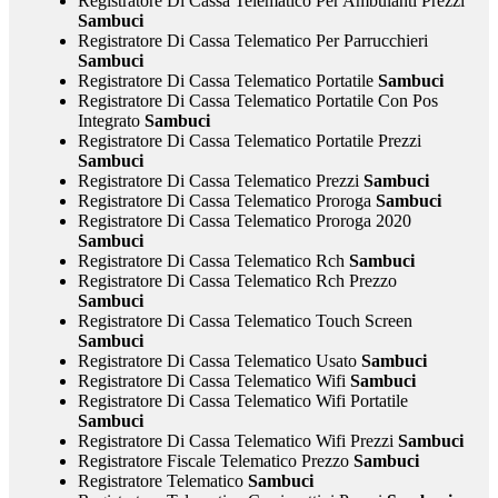
Registratore Di Cassa Telematico Per Ambulanti Prezzi
Sambuci
Registratore Di Cassa Telematico Per Parrucchieri
Sambuci
Registratore Di Cassa Telematico Portatile
Sambuci
Registratore Di Cassa Telematico Portatile Con Pos
Integrato
Sambuci
Registratore Di Cassa Telematico Portatile Prezzi
Sambuci
Registratore Di Cassa Telematico Prezzi
Sambuci
Registratore Di Cassa Telematico Proroga
Sambuci
Registratore Di Cassa Telematico Proroga 2020
Sambuci
Registratore Di Cassa Telematico Rch
Sambuci
Registratore Di Cassa Telematico Rch Prezzo
Sambuci
Registratore Di Cassa Telematico Touch Screen
Sambuci
Registratore Di Cassa Telematico Usato
Sambuci
Registratore Di Cassa Telematico Wifi
Sambuci
Registratore Di Cassa Telematico Wifi Portatile
Sambuci
Registratore Di Cassa Telematico Wifi Prezzi
Sambuci
Registratore Fiscale Telematico Prezzo
Sambuci
Registratore Telematico
Sambuci