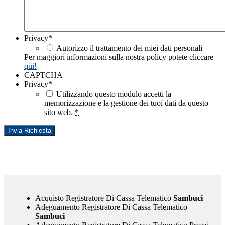
Privacy
*
Autorizzo il trattamento dei miei dati personali
Per maggiori informazioni sulla nostra policy potete cliccare
qui!
CAPTCHA
Privacy
*
Utilizzando questo modulo accetti la
memorizzazione e la gestione dei tuoi dati da questo
sito web.
*
Acquisto Registratore Di Cassa Telematico
Sambuci
Adeguamento Registratore Di Cassa Telematico
Sambuci