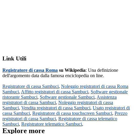
Link Utili
Registratore di cassa Roma
su Wikipedia
: Una definizione
dell'argomento data dalla famosa enciclopedia on line.
Registratore di cassa Sambuci
,
Noleggio registratori di cassa Roma
Sambuci
,
Affitto registratori di cassa Sambuci
,
Software gestionale
ristorante Sambuci
,
Software gestionale Sambuci
,
Assistenza
registratori di cassa Sambuci
,
Noleggio registratori di cassa
Sambuci
,
Vendita registratori di cassa Sambuci
,
Usato registratori di
cassa Sambuci
,
Registratore di cassa touchscreen Sambuci
,
Prezzo
registratori di cassa Sambuci
,
Registratore di cassa telematico
Sambuci
,
Registratore telematico Sambuci
,
Explore more