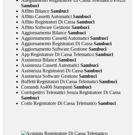
Adeguamento Registratore Di Cassa Telematico Prezzi
Sambuci
Affitto Bilance
Sambuci
Affitto Cassetti Automatici
Sambuci
Affitto Registratori Di Cassa
Sambuci
Affitto Software Gestione
Sambuci
Aggiornamento Bilance
Sambuci
Aggiornamento Cassetti Automatici
Sambuci
Aggiornamento Registratori Di Cassa
Sambuci
Aggiornamento Software Gestione
Sambuci
App Registratore Di Cassa Telematico
Sambuci
Assistenza Bilance
Sambuci
Assistenza Cassetti Automatici
Sambuci
Assistenza Registratori Di Cassa
Sambuci
Assistenza Software Gestione
Sambuci
Buffetti Registratori Di Cassa Telematici
Sambuci
Comandi As400 Stampanti
Sambuci
Corrispettivi Telematici Senza Registratore Di Cassa
Sambuci
Costo Registratore Di Cassa Telematico
Sambuci