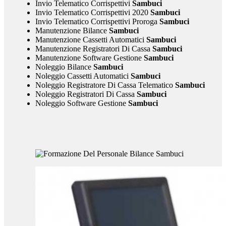
Invio Telematico Corrispettivi
Sambuci
Invio Telematico Corrispettivi 2020
Sambuci
Invio Telematico Corrispettivi Proroga
Sambuci
Manutenzione Bilance
Sambuci
Manutenzione Cassetti Automatici
Sambuci
Manutenzione Registratori Di Cassa
Sambuci
Manutenzione Software Gestione
Sambuci
Noleggio Bilance
Sambuci
Noleggio Cassetti Automatici
Sambuci
Noleggio Registratore Di Cassa Telematico
Sambuci
Noleggio Registratori Di Cassa
Sambuci
Noleggio Software Gestione
Sambuci