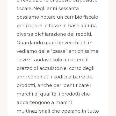
e l’evoluzione di questo dispositivo
fiscale. Negli anni sessanta
possiamo notare un cambio fiscale
per pagare le tasse in base ad una
diversa dichiarazione dei redditi.
Guardando qualche vecchio film
vediamo delle “casse” antichissime
dove si andava solo a battere il
prezzo di acquisto.Nel corso degli
anni sono nati i codici a barre dei
prodotti, anche per identificare i
marchi di qualità, i prodotti che
appartengono a marchi
multinazionali che operano in tutto