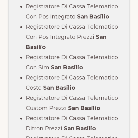
Registratore Di Cassa Telematico
Con Pos Integrato
San Basilio
Registratore Di Cassa Telematico
Con Pos Integrato Prezzi
San
Basilio
Registratore Di Cassa Telematico
Con Sim
San Basilio
Registratore Di Cassa Telematico
Costo
San Basilio
Registratore Di Cassa Telematico
Custom Prezzi
San Basilio
Registratore Di Cassa Telematico
Ditron Prezzi
San Basilio