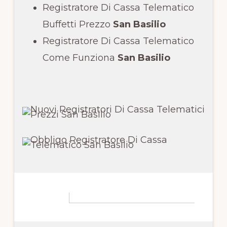
Registratore Di Cassa Telematico
Buffetti Prezzo
San Basilio
Registratore Di Cassa Telematico
Come Funziona
San Basilio