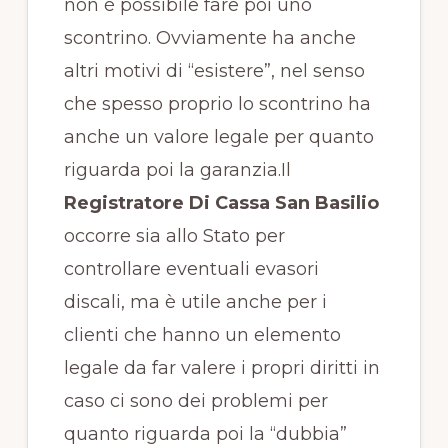
non è possibile fare poi uno
scontrino. Ovviamente ha anche
altri motivi di “esistere”, nel senso
che spesso proprio lo scontrino ha
anche un valore legale per quanto
riguarda poi la garanzia.Il
Registratore Di Cassa San Basilio
occorre sia allo Stato per
controllare eventuali evasori
discali, ma è utile anche per i
clienti che hanno un elemento
legale da far valere i propri diritti in
caso ci sono dei problemi per
quanto riguarda poi la “dubbia”