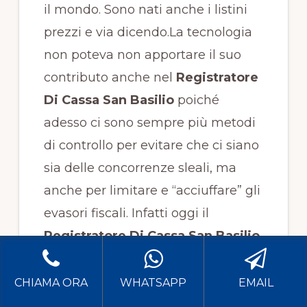
il mondo. Sono nati anche i listini
prezzi e via dicendo.La tecnologia
non poteva non apportare il suo
contributo anche nel
Registratore
Di Cassa San Basilio
poiché
adesso ci sono sempre più metodi
di controllo per evitare che ci siano
sia delle concorrenze sleali, ma
anche per limitare e “acciuffare” gli
evasori fiscali. Infatti oggi il
Registratore Di Cassa San Basilio
sono anche elettronici e telematici
per aiutare a sveltire e snellire
CHIAMA ORA
WHATSAPP
EMAIL
anche le pratiche di controllo della