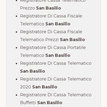
Registratore Cassa Telematico
Prezzo
San Basilio
Registratore Di Cassa Fiscale
Telematico
San Basilio
Registratore Di Cassa Fiscale
Telematico Prezzi
San Basilio
Registratore Di Cassa Portatile
Telematico
San Basilio
Registratore Di Cassa Telematico
San Basilio
Registratore Di Cassa Telematico
2020
San Basilio
Registratore Di Cassa Telematico
Buffetti
San Basilio