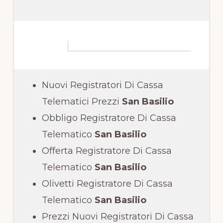
Nuovi Registratori Di Cassa
Telematici Prezzi
San Basilio
Obbligo Registratore Di Cassa
Telematico
San Basilio
Offerta Registratore Di Cassa
Telematico
San Basilio
Olivetti Registratore Di Cassa
Telematico
San Basilio
Prezzi Nuovi Registratori Di Cassa