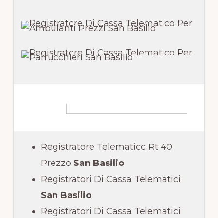
Registratore Telematico Rt 40
Prezzo
San Basilio
Registratori Di Cassa Telematici
San Basilio
Registratori Di Cassa Telematici