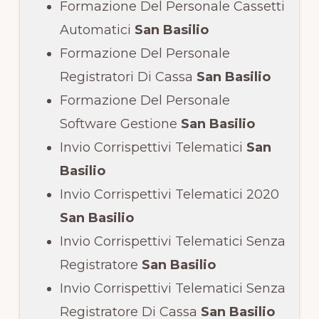
Formazione Del Personale Cassetti
Automatici
San Basilio
Formazione Del Personale
Registratori Di Cassa
San Basilio
Formazione Del Personale
Software Gestione
San Basilio
Invio Corrispettivi Telematici
San
Basilio
Invio Corrispettivi Telematici 2020
San Basilio
Invio Corrispettivi Telematici Senza
Registratore
San Basilio
Invio Corrispettivi Telematici Senza
Registratore Di Cassa
San Basilio