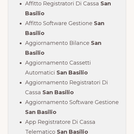
Affitto Registratori Di Cassa
San
Basilio
Affitto Software Gestione
San
Basilio
Aggiornamento Bilance
San
Basilio
Aggiornamento Cassetti
Automatici
San Basilio
Aggiornamento Registratori Di
Cassa
San Basilio
Aggiornamento Software Gestione
San Basilio
App Registratore Di Cassa
Telematico
San Basilio