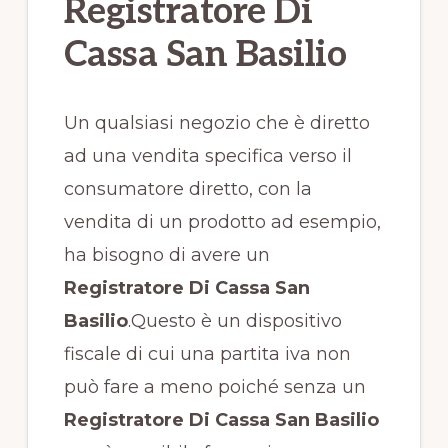
Registratore Di
Cassa San Basilio
Un qualsiasi negozio che è diretto
ad una vendita specifica verso il
consumatore diretto, con la
vendita di un prodotto ad esempio,
ha bisogno di avere un
Registratore Di Cassa San
Basilio
.Questo è un dispositivo
fiscale di cui una partita iva non
può fare a meno poiché senza un
Registratore Di Cassa San Basilio