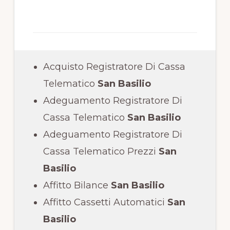
Acquisto Registratore Di Cassa
Telematico
San Basilio
Adeguamento Registratore Di
Cassa Telematico
San Basilio
Adeguamento Registratore Di
Cassa Telematico Prezzi
San
Basilio
Affitto Bilance
San Basilio
Affitto Cassetti Automatici
San
Basilio