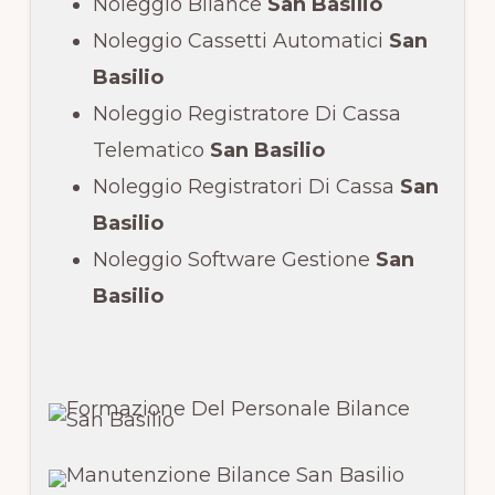
Noleggio Bilance
San Basilio
Noleggio Cassetti Automatici
San
Basilio
Noleggio Registratore Di Cassa
Telematico
San Basilio
Noleggio Registratori Di Cassa
San
Basilio
Noleggio Software Gestione
San
Basilio