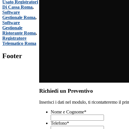
Usato Registratori
Di Cassa Roma
,
Software
Gestionale Roma
,
Software
Gestionale
Ristorante Roma
,
Registratore
Telematico Roma
Footer
Richiedi un Preventivo
Inserisci i dati nel modulo, ti ricontatteremo il pri
Nome e Cognome
*
Telefono
*