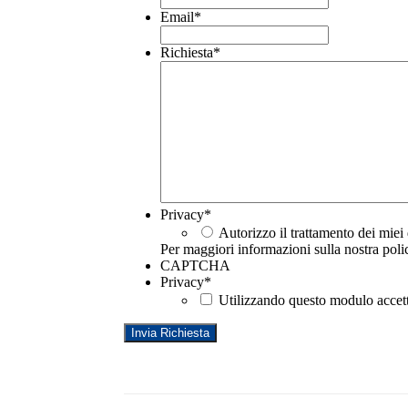
Email
*
Richiesta
*
Privacy
*
Autorizzo il trattamento dei miei 
Per maggiori informazioni sulla nostra poli
CAPTCHA
Privacy
*
Utilizzando questo modulo accett