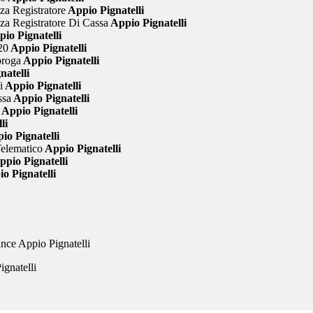
nza Registratore
Appio Pignatelli
nza Registratore Di Cassa
Appio Pignatelli
io Pignatelli
20
Appio Pignatelli
oroga
Appio Pignatelli
atelli
i
Appio Pignatelli
ssa
Appio Pignatelli
Appio Pignatelli
li
io Pignatelli
Telematico
Appio Pignatelli
pio Pignatelli
o Pignatelli