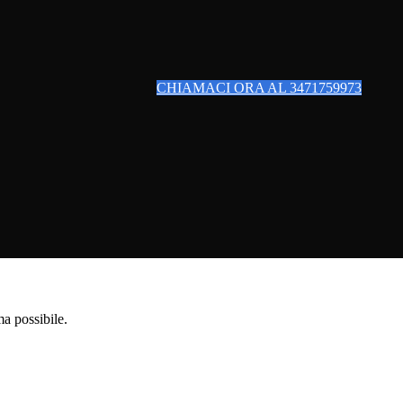
CHIAMACI ORA AL 3471759973
ma possibile.