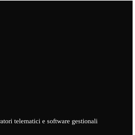
atori telematici e software gestionali