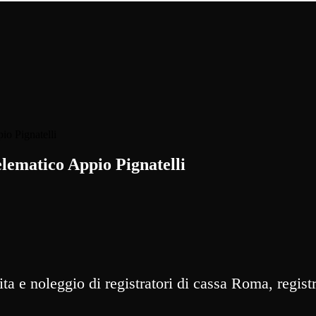
elematico Appio Pignatelli
a e noleggio di registratori di cassa Roma, registr