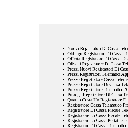
Nuovi Registratori Di Cassa Tele
Obbligo Registratore Di Cassa T
Offerta Registratore Di Cassa Te
Olivetti Registratore Di Cassa Te
Prezzi Nuovi Registratori Di Cas
Prezzi Registratori Telematici
App
Prezzo Registratore Cassa Telema
Prezzo Registratore Di Cassa Tel
Prezzo Registratore Telematico
Ap
Proroga Registratore Di Cassa Te
Quanto Costa Un Registratore Di
Registratore Cassa Telematico Pr
Registratore Di Cassa Fiscale Te
Registratore Di Cassa Fiscale Tel
Registratore Di Cassa Portatile T
Registratore Di Cassa Telematico