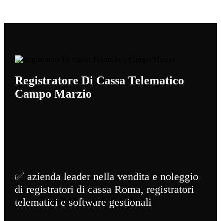
Registratore Di Cassa Telematico
Campo Marzio
✅ azienda leader nella vendita e noleggio
di registratori di cassa Roma, registratori
telematici e software gestionali