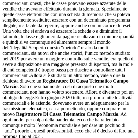
commercianti onesti, che le casse potevano essere azzerate delle
vendite che avevano effettuato durante la giornata. Specialmente
quelle casse elettroniche con una scheda di memoria che si poteva
semplicemente sostituire, azzerare con un determinato programma
illegale, ma facile da reperire, oppure anche con un codice di reset.
Una volta che si andava ad azzerare la scheda o a diminuire il
fatturato, le tasse e gli oneri da pagare risultavano in minore quantità
e quindi si va comunque ad alimentare sempre il mondo
dell’illegalità.Scoperto questo “metodo” usato da molti
commercianti, sia nuovi che anche storici, l’unico metodo studiato
nel 2019 per avere un maggiore controllo sulle vendite, era quello di
avere a disposizione una maggiore presenza di ispettori, ma la mole
di enti competenti è troppo bassa per riuscire a controllare tutti i
commercianti.Allora si è studiato un altro metodo, vale a dire la
richiesta di avere un
Registratore Di Cassa Telematico Campo
Marzio
. Solo che si hanno dei costi di acquisto che molti
commercianti non hanno voluto sostenere. Allora è diventato poi un
obbligo di legge.Entro giugno 2020 tutti, ma proprio tutte le attività
commerciali e le aziende, dovevano avere un adeguamento per la
trasmissione telematica, cassa permettendo, oppure comprare un
nuovo
Registratore Di Cassa Telematico Campo Marzio
. Ad
ogni modo, per colpa della pandemia, ecco che ha rallentato
comunque molto l’economia mondiale e per dare un pochino di
“aria” proprio a questi professionisti, ecco che si è deciso di fare una
proroga fino al 2021.