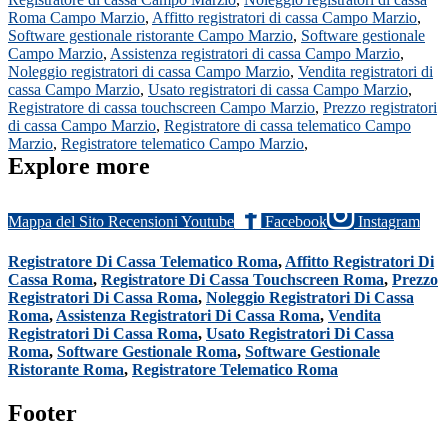
Roma Campo Marzio
,
Affitto registratori di cassa Campo Marzio
,
Software gestionale ristorante Campo Marzio
,
Software gestionale
Campo Marzio
,
Assistenza registratori di cassa Campo Marzio
,
Noleggio registratori di cassa Campo Marzio
,
Vendita registratori di
cassa Campo Marzio
,
Usato registratori di cassa Campo Marzio
,
Registratore di cassa touchscreen Campo Marzio
,
Prezzo registratori
di cassa Campo Marzio
,
Registratore di cassa telematico Campo
Marzio
,
Registratore telematico Campo Marzio
,
Explore more
Mappa del Sito
Recensioni
Youtube
Facebook
Instagram
Registratore Di Cassa Telematico Roma
,
Affitto Registratori Di
Cassa Roma
,
Registratore Di Cassa Touchscreen Roma
,
Prezzo
Registratori Di Cassa Roma
,
Noleggio Registratori Di Cassa
Roma
,
Assistenza Registratori Di Cassa Roma
,
Vendita
Registratori Di Cassa Roma
,
Usato Registratori Di Cassa
Roma
,
Software Gestionale Roma
,
Software Gestionale
Ristorante Roma
,
Registratore Telematico Roma
Footer