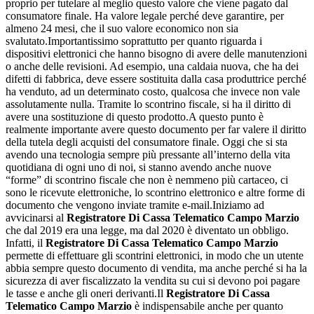
proprio per tutelare al meglio questo valore che viene pagato dal
consumatore finale. Ha valore legale perché deve garantire, per
almeno 24 mesi, che il suo valore economico non sia
svalutato.Importantissimo soprattutto per quanto riguarda i
dispositivi elettronici che hanno bisogno di avere delle manutenzioni
o anche delle revisioni. Ad esempio, una caldaia nuova, che ha dei
difetti di fabbrica, deve essere sostituita dalla casa produttrice perché
ha venduto, ad un determinato costo, qualcosa che invece non vale
assolutamente nulla. Tramite lo scontrino fiscale, si ha il diritto di
avere una sostituzione di questo prodotto.A questo punto è
realmente importante avere questo documento per far valere il diritto
della tutela degli acquisti del consumatore finale. Oggi che si sta
avendo una tecnologia sempre più pressante all’interno della vita
quotidiana di ogni uno di noi, si stanno avendo anche nuove
“forme” di scontrino fiscale che non è nemmeno più cartaceo, ci
sono le ricevute elettroniche, lo scontrino elettronico e altre forme di
documento che vengono inviate tramite e-mail.Iniziamo ad
avvicinarsi al
Registratore Di Cassa Telematico Campo Marzio
che dal 2019 era una legge, ma dal 2020 è diventato un obbligo.
Infatti, il
Registratore Di Cassa Telematico Campo Marzio
permette di effettuare gli scontrini elettronici, in modo che un utente
abbia sempre questo documento di vendita, ma anche perché si ha la
sicurezza di aver fiscalizzato la vendita su cui si devono poi pagare
le tasse e anche gli oneri derivanti.Il
Registratore Di Cassa
Telematico Campo Marzio
è indispensabile anche per quanto