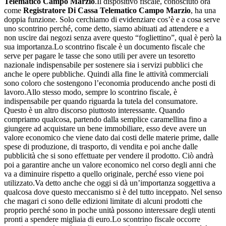
Telematico Campo Marzio
.Il dispositivo fiscale, conosciuto ora
come
Registratore Di Cassa Telematico Campo Marzio
, ha una
doppia funzione. Solo cerchiamo di evidenziare cos’è e a cosa serve
uno scontrino perché, come detto, siamo abituati ad attendere e a
non uscire dai negozi senza avere questo “fogliettino”, qual è però la
sua importanza.Lo scontrino fiscale è un documento fiscale che
serve per pagare le tasse che sono utili per avere un tesoretto
nazionale indispensabile per sostenere sia i servizi pubblici che
anche le opere pubbliche. Quindi alla fine le attività commerciali
sono coloro che sostengono l’economia producendo anche posti di
lavoro.Allo stesso modo, sempre lo scontrino fiscale, è
indispensabile per quando riguarda la tutela del consumatore.
Questo è un altro discorso piuttosto interessante. Quando
compriamo qualcosa, partendo dalla semplice caramellina fino a
giungere ad acquistare un bene immobiliare, esso deve avere un
valore economico che viene dato dai costi delle materie prime, dalle
spese di produzione, di trasporto, di vendita e poi anche dalle
pubblicità che si sono effettuate per vendere il prodotto. Ciò andrà
poi a garantire anche un valore economico nel corso degli anni che
va a diminuire rispetto a quello originale, perché esso viene poi
utilizzato.Va detto anche che oggi si dà un’importanza soggettiva a
qualcosa dove questo meccanismo si è del tutto inceppato. Nel senso
che magari ci sono delle edizioni limitate di alcuni prodotti che
proprio perché sono in poche unità possono interessare degli utenti
pronti a spendere migliaia di euro.Lo scontrino fiscale occorre