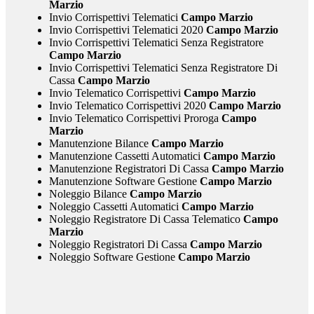
Marzio
Invio Corrispettivi Telematici
Campo Marzio
Invio Corrispettivi Telematici 2020
Campo Marzio
Invio Corrispettivi Telematici Senza Registratore
Campo Marzio
Invio Corrispettivi Telematici Senza Registratore Di
Cassa
Campo Marzio
Invio Telematico Corrispettivi
Campo Marzio
Invio Telematico Corrispettivi 2020
Campo Marzio
Invio Telematico Corrispettivi Proroga
Campo
Marzio
Manutenzione Bilance
Campo Marzio
Manutenzione Cassetti Automatici
Campo Marzio
Manutenzione Registratori Di Cassa
Campo Marzio
Manutenzione Software Gestione
Campo Marzio
Noleggio Bilance
Campo Marzio
Noleggio Cassetti Automatici
Campo Marzio
Noleggio Registratore Di Cassa Telematico
Campo
Marzio
Noleggio Registratori Di Cassa
Campo Marzio
Noleggio Software Gestione
Campo Marzio