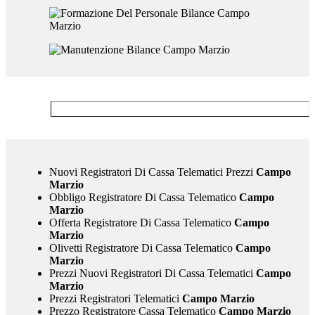
Nuovi Registratori Di Cassa Telematici Prezzi
Campo
Marzio
Obbligo Registratore Di Cassa Telematico
Campo
Marzio
Offerta Registratore Di Cassa Telematico
Campo
Marzio
Olivetti Registratore Di Cassa Telematico
Campo
Marzio
Prezzi Nuovi Registratori Di Cassa Telematici
Campo
Marzio
Prezzi Registratori Telematici
Campo Marzio
Prezzo Registratore Cassa Telematico
Campo Marzio