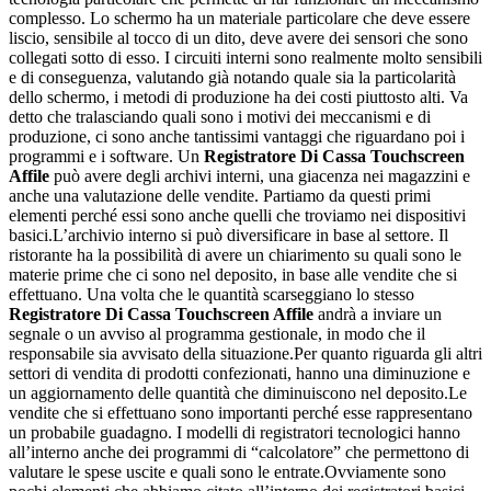
complesso. Lo schermo ha un materiale particolare che deve essere
liscio, sensibile al tocco di un dito, deve avere dei sensori che sono
collegati sotto di esso. I circuiti interni sono realmente molto sensibili
e di conseguenza, valutando già notando quale sia la particolarità
dello schermo, i metodi di produzione ha dei costi piuttosto alti. Va
detto che tralasciando quali sono i motivi dei meccanismi e di
produzione, ci sono anche tantissimi vantaggi che riguardano poi i
programmi e i software. Un
Registratore Di Cassa Touchscreen
Affile
può avere degli archivi interni, una giacenza nei magazzini e
anche una valutazione delle vendite. Partiamo da questi primi
elementi perché essi sono anche quelli che troviamo nei dispositivi
basici.L’archivio interno si può diversificare in base al settore. Il
ristorante ha la possibilità di avere un chiarimento su quali sono le
materie prime che ci sono nel deposito, in base alle vendite che si
effettuano. Una volta che le quantità scarseggiano lo stesso
Registratore Di Cassa Touchscreen Affile
andrà a inviare un
segnale o un avviso al programma gestionale, in modo che il
responsabile sia avvisato della situazione.Per quanto riguarda gli altri
settori di vendita di prodotti confezionati, hanno una diminuzione e
un aggiornamento delle quantità che diminuiscono nel deposito.Le
vendite che si effettuano sono importanti perché esse rappresentano
un probabile guadagno. I modelli di registratori tecnologici hanno
all’interno anche dei programmi di “calcolatore” che permettono di
valutare le spese uscite e quali sono le entrate.Ovviamente sono