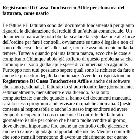
Registratore Di Cassa Touchscreen Affile
per chiusura del
fatturato, come usarlo
Le fatture e il fatturato sono dei documenti fondamentali per quanto
riguarda la dichiarazione dei redditi di un’attività commerciale. Un
documento mancante potrebbe far scattare la segnalazione alle forze
dell’ordine per fare i controlli, ovviamente se tutto è legale e non ci
sono delle cose “losche” alle spalle, non c’è assolutamente nulla da
temere. Tuttavia quando poi una fattura manca, ecco che le cose si
complicano.Chiunque abbia già sofferto di questo problema sa che
comunque ci sono grattacapi e spese di commercialista aggiunte.
Purtroppo non tutti possiamo sapere quali sono le richieste da fare e
anche le procedure legali da continuare. Avendo a disposizione un
Registratore Di Cassa Touchscreen Affile
e anche dei software
che siano gestionali, il fatturato lo si può ricontrollare giornalmente,
settimanalmente, mensilmente e via dicendo. Sarà tutto
computerizzato e anche quando si hanno dei documenti mancanti,
sarà lo stesso programma ad avvisare di qualche anomalia. Questo
consente al responsabile o anche lo stesso imprenditore ad avere
tempo di recuperare la cosa mancante.Il controllo del fatturato
giornaliero è utile per coloro che hanno molte vendite al giorno,
dove diventa importante fare anche un controllo delle giacenze e
anche di capire i guadagni rapportati alle uscite. Mentre i controlli
che sono mensili permettono di avere un chiarimento per quanto