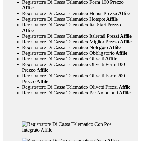
Registratore Di Cassa Telematico Form 100 Prezzo
Affile
Registratore Di Cassa Telematico Helios Prezzo
Affile
Registratore Di Cassa Telematico Hotspot
Affile
Registratore Di Cassa Telematico Ital Start Prezzo
Affile
Registratore Di Cassa Telematico Italretail Prezzi
Affile
Registratore Di Cassa Telematico Miglior Prezzo
Affile
Registratore Di Cassa Telematico Noleggio
Affile
Registratore Di Cassa Telematico Obbligatorio
Affile
Registratore Di Cassa Telematico Olivetti
Affile
Registratore Di Cassa Telematico Olivetti Form 100
Prezzo
Affile
Registratore Di Cassa Telematico Olivetti Form 200
Prezzo
Affile
Registratore Di Cassa Telematico Olivetti Prezzi
Affile
Registratore Di Cassa Telematico Per Ambulanti
Affile