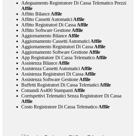
Adeguamento Registratore Di Cassa Telematico Prezzi
Affile
Affitto Bilance
Affile
Affitto Cassetti Automatici
Affile
Affitto Registratori Di Cassa
Affile
Affitto Software Gestione
Affile
Aggiornamento Bilance
Affile
Aggiornamento Cassetti Automatici
Affile
Aggiornamento Registratori Di Cassa
Affile
Aggiornamento Software Gestione
Affile
App Registratore Di Cassa Telematico
Affile
Assistenza Bilance
Affile
Assistenza Cassetti Automatici
Affile
Assistenza Registratori Di Cassa
Affile
Assistenza Software Gestione
Affile
Buffetti Registratori Di Cassa Telematici
Affile
Comandi As400 Stampanti
Affile
Corrispettivi Telematici Senza Registratore Di Cassa
Affile
Costo Registratore Di Cassa Telematico
Affile