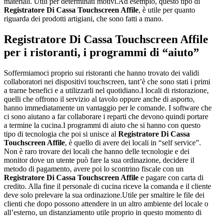
materiali. Utili per determinati motivi.Ad esempio, questo tipo di
Registratore Di Cassa Touchscreen Affile
, è utile per quanto
riguarda dei prodotti artigiani, che sono fatti a mano.
Registratore Di Cassa Touchscreen Affile
per i ristoranti, i programmi di “aiuto”
Soffermiamoci proprio sui ristoranti che hanno trovato dei validi
collaboratori nei dispositivi touchscreen, tant’è che sono stati i primi
a trarne benefici e a utilizzarli nel quotidiano.I locali di ristorazione,
quelli che offrono il servizio al tavolo oppure anche di asporto,
hanno immediatamente un vantaggio per le comande. I software che
ci sono aiutano a far collaborare i reparti che devono quindi portare
a termine la cucina.I programmi di aiuto che si hanno con questo
tipo di tecnologia che poi si unisce al
Registratore Di Cassa
Touchscreen Affile
, è quello di avere dei locali in “self service”.
Non è raro trovare dei locali che hanno delle tecnologie e dei
monitor dove un utente può fare la sua ordinazione, decidere il
metodo di pagamento, avere poi lo scontrino fiscale con un
Registratore Di Cassa Touchscreen Affile
e pagare con carta di
credito. Alla fine il personale di cucina riceve la comanda e il cliente
deve solo prelevare la sua ordinazione.Utile per smaltire le file dei
clienti che dopo possono attendere in un altro ambiente del locale o
all’esterno, un distanziamento utile proprio in questo momento di