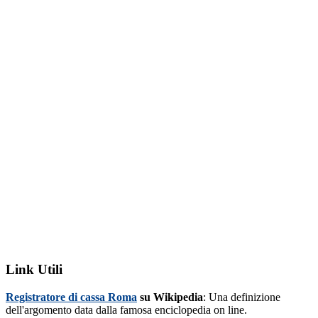
Link Utili
Registratore di cassa Roma
su Wikipedia
: Una definizione
dell'argomento data dalla famosa enciclopedia on line.