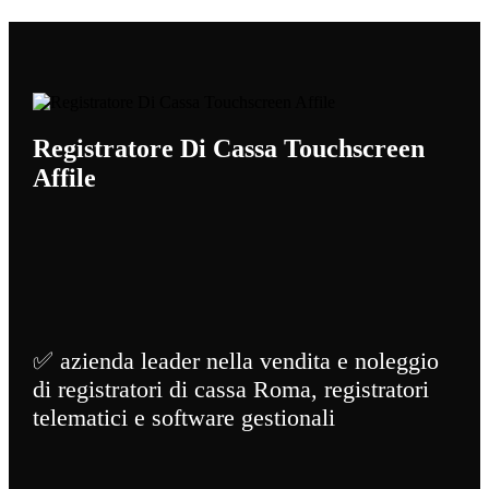
Registratore Di Cassa Touchscreen
Affile
✅ azienda leader nella vendita e noleggio
di registratori di cassa Roma, registratori
telematici e software gestionali