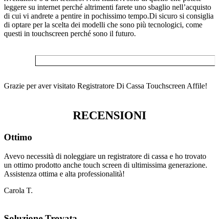
leggere su internet perché altrimenti farete uno sbaglio nell’acquisto
di cui vi andrete a pentire in pochissimo tempo.Di sicuro si consiglia
di optare per la scelta dei modelli che sono più tecnologici, come
questi in touchscreen perché sono il futuro.
Grazie per aver visitato Registratore Di Cassa Touchscreen Affile!
RECENSIONI
Ottimo
Avevo necessità di noleggiare un registratore di cassa e ho trovato
un ottimo prodotto anche touch screen di ultimissima generazione.
Assistenza ottima e alta professionalità!
Carola T.
Soluzione Trovata