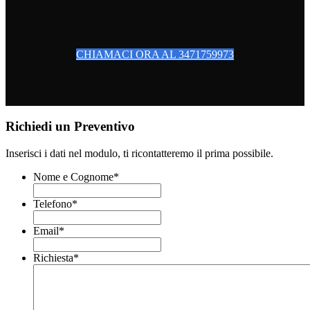
CHIAMACI ORA AL 3471759973
Richiedi un Preventivo
Inserisci i dati nel modulo, ti ricontatteremo il prima possibile.
Nome e Cognome
*
Telefono
*
Email
*
Richiesta
*