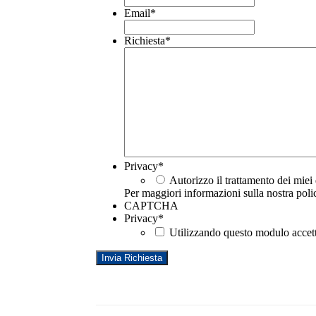
Email
*
Richiesta
*
Privacy
*
Autorizzo il trattamento dei miei 
Per maggiori informazioni sulla nostra poli
CAPTCHA
Privacy
*
Utilizzando questo modulo accett