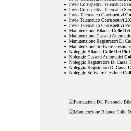
Invio Corrispettivi Telematici Se
Invio Corrispettivi Telematici Se
Invio Telematico Corrispettivi
Col
Invio Telematico Corrispettivi 20
Invio Telematico Corrispettivi Pr
Manutenzione Bilance
Colle Dei 
Manutenzione Cassetti Automatic
Manutenzione Registratori Di Ca
Manutenzione Software Gestione
Noleggio Bilance
Colle Dei Pini
Noleggio Cassetti Automatici
Col
Noleggio Registratore Di Cassa 
Noleggio Registratori Di Cassa
Co
Noleggio Software Gestione
Coll