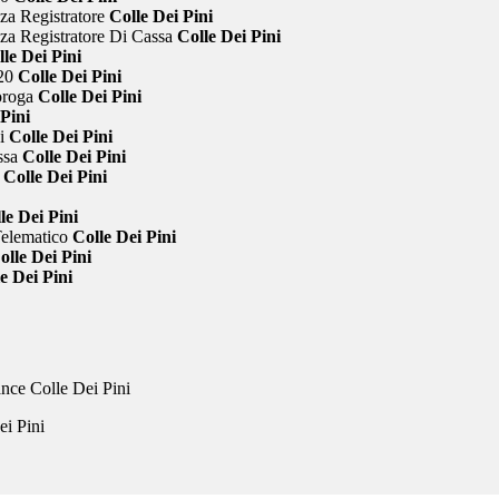
nza Registratore
Colle Dei Pini
nza Registratore Di Cassa
Colle Dei Pini
le Dei Pini
20
Colle Dei Pini
oroga
Colle Dei Pini
Pini
i
Colle Dei Pini
ssa
Colle Dei Pini
Colle Dei Pini
le Dei Pini
Telematico
Colle Dei Pini
lle Dei Pini
e Dei Pini