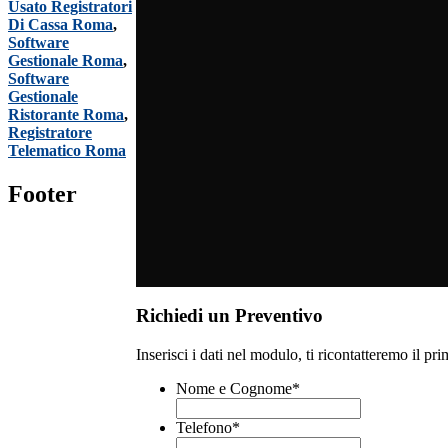
Usato Registratori
Di Cassa Roma
,
Software
Gestionale Roma
,
Software
Gestionale
Ristorante Roma
,
Registratore
Telematico Roma
Footer
Richiedi un Preventivo
Inserisci i dati nel modulo, ti ricontatteremo il pri
Nome e Cognome
*
Telefono
*