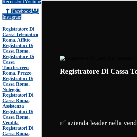
Recensioni
Youtube
Facebook
Instagram
Registratore Di
Cassa Telematico
Roma
,
Affitto
Registratori Di
Cassa Roma
,
Registratore Di
Cassa
Touchscreen
Registratore Di Cassa T
Roma
,
Prezzo
Registratori Di
Cassa Roma
,
Noleggio
Registratori Di
Cassa Roma
,
Assistenza
Registratori Di
Cassa Roma
,
✅ azienda leader nella vendit
Vendita
Registratori Di
Cassa Roma
,