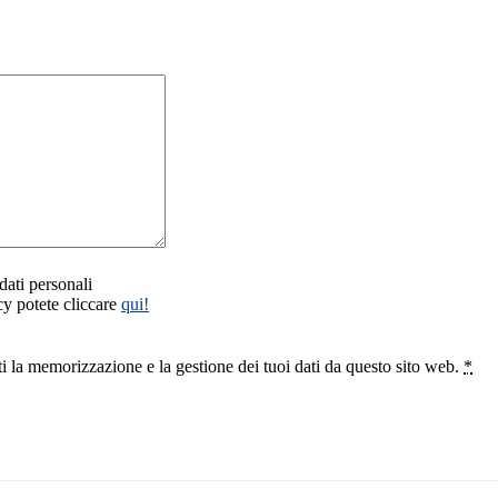
dati personali
cy potete cliccare
qui!
i la memorizzazione e la gestione dei tuoi dati da questo sito web.
*