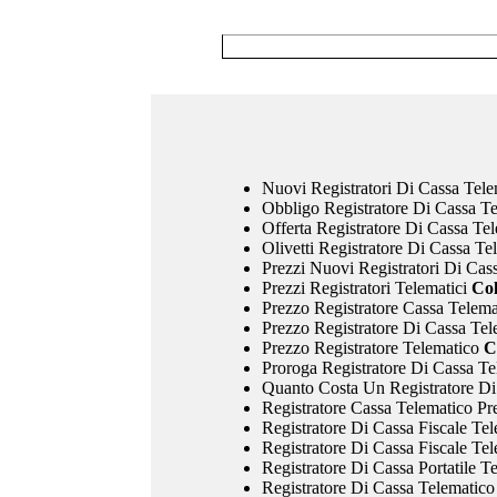
Nuovi Registratori Di Cassa Tele
Obbligo Registratore Di Cassa T
Offerta Registratore Di Cassa Te
Olivetti Registratore Di Cassa Te
Prezzi Nuovi Registratori Di Cas
Prezzi Registratori Telematici
Col
Prezzo Registratore Cassa Telema
Prezzo Registratore Di Cassa Tel
Prezzo Registratore Telematico
Co
Proroga Registratore Di Cassa Te
Quanto Costa Un Registratore Di
Registratore Cassa Telematico Pr
Registratore Di Cassa Fiscale Te
Registratore Di Cassa Fiscale Tel
Registratore Di Cassa Portatile T
Registratore Di Cassa Telematico