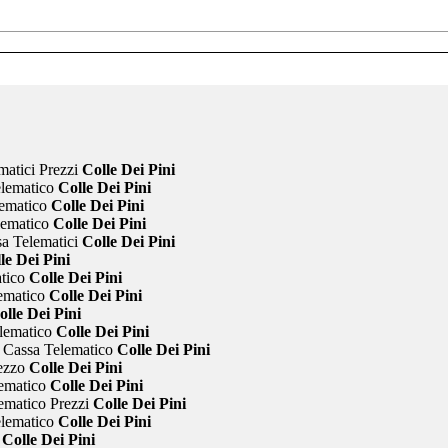
matici Prezzi
Colle Dei Pini
elematico
Colle Dei Pini
lematico
Colle Dei Pini
lematico
Colle Dei Pini
sa Telematici
Colle Dei Pini
le Dei Pini
tico
Colle Dei Pini
ematico
Colle Dei Pini
lle Dei Pini
lematico
Colle Dei Pini
 Cassa Telematico
Colle Dei Pini
ezzo
Colle Dei Pini
lematico
Colle Dei Pini
ematico Prezzi
Colle Dei Pini
elematico
Colle Dei Pini
Colle Dei Pini