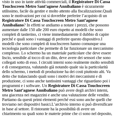
visto in uso in tante attività commerciali, il
Registratore Di Cassa
Touchscreen Metro Sant’agnese Annibaliano
è sicuramente
utilissimo, facile da gestire e molto attento alla fiscalizzazione.Quali
sono le motivazioni per cui si dovrebbe preferire l’acquisto di un
Registratore Di Cassa Touchscreen Metro Sant’agnese
Annibaliano
? In effetti se andiamo a notare i prezzi, che possono
aumentare dalle 150 alle 200 euro rispetto ai modelli che sono
completi di tastierino, ci viene immediatamente il dubbio di capire
perché e quali sono i vantaggi di preferire questo dispositivo.I
modelli che sono completi di touchscreen hanno comunque una
tecnologia particolare che permette di far funzionare un meccanismo
complesso. Lo schermo ha un materiale particolare che deve essere
liscio, sensibile al tocco di un dito, deve avere dei sensori che sono
collegati sotto di esso. I circuiti interni sono realmente molto sensibili
e di conseguenza, valutando già notando quale sia la particolarità
dello schermo, i metodi di produzione ha dei costi piuttosto alti. Va
detto che tralasciando quali sono i motivi dei meccanismi e di
produzione, ci sono anche tantissimi vantaggi che riguardano poi i
programmi e i software. Un
Registratore Di Cassa Touchscreen
Metro Sant’agnese Annibaliano
può avere degli archivi interni,
una giacenza nei magazzini e anche una valutazione delle vendite.
Partiamo da questi primi elementi perché essi sono anche quelli che
troviamo nei dispositivi basici.L’archivio interno si può diversificare
in base al settore. Il ristorante ha la possibilità di avere un
chiarimento su quali sono le materie prime che ci sono nel deposito,