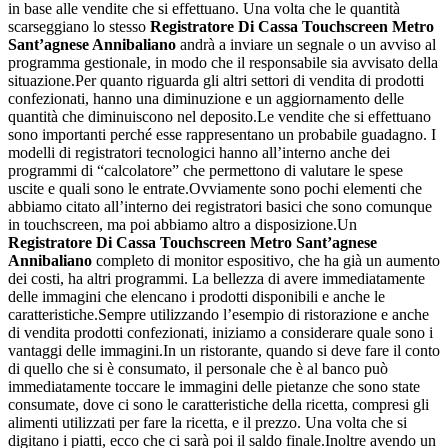
in base alle vendite che si effettuano. Una volta che le quantità
scarseggiano lo stesso
Registratore Di Cassa Touchscreen Metro
Sant’agnese Annibaliano
andrà a inviare un segnale o un avviso al
programma gestionale, in modo che il responsabile sia avvisato della
situazione.Per quanto riguarda gli altri settori di vendita di prodotti
confezionati, hanno una diminuzione e un aggiornamento delle
quantità che diminuiscono nel deposito.Le vendite che si effettuano
sono importanti perché esse rappresentano un probabile guadagno. I
modelli di registratori tecnologici hanno all’interno anche dei
programmi di “calcolatore” che permettono di valutare le spese
uscite e quali sono le entrate.Ovviamente sono pochi elementi che
abbiamo citato all’interno dei registratori basici che sono comunque
in touchscreen, ma poi abbiamo altro a disposizione.Un
Registratore Di Cassa Touchscreen Metro Sant’agnese
Annibaliano
completo di monitor espositivo, che ha già un aumento
dei costi, ha altri programmi. La bellezza di avere immediatamente
delle immagini che elencano i prodotti disponibili e anche le
caratteristiche.Sempre utilizzando l’esempio di ristorazione e anche
di vendita prodotti confezionati, iniziamo a considerare quale sono i
vantaggi delle immagini.In un ristorante, quando si deve fare il conto
di quello che si è consumato, il personale che è al banco può
immediatamente toccare le immagini delle pietanze che sono state
consumate, dove ci sono le caratteristiche della ricetta, compresi gli
alimenti utilizzati per fare la ricetta, e il prezzo. Una volta che si
digitano i piatti, ecco che ci sarà poi il saldo finale.Inoltre avendo un