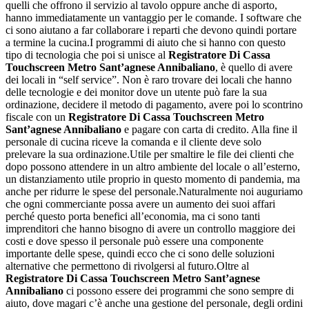
quelli che offrono il servizio al tavolo oppure anche di asporto,
hanno immediatamente un vantaggio per le comande. I software che
ci sono aiutano a far collaborare i reparti che devono quindi portare
a termine la cucina.I programmi di aiuto che si hanno con questo
tipo di tecnologia che poi si unisce al
Registratore Di Cassa
Touchscreen Metro Sant’agnese Annibaliano
, è quello di avere
dei locali in “self service”. Non è raro trovare dei locali che hanno
delle tecnologie e dei monitor dove un utente può fare la sua
ordinazione, decidere il metodo di pagamento, avere poi lo scontrino
fiscale con un
Registratore Di Cassa Touchscreen Metro
Sant’agnese Annibaliano
e pagare con carta di credito. Alla fine il
personale di cucina riceve la comanda e il cliente deve solo
prelevare la sua ordinazione.Utile per smaltire le file dei clienti che
dopo possono attendere in un altro ambiente del locale o all’esterno,
un distanziamento utile proprio in questo momento di pandemia, ma
anche per ridurre le spese del personale.Naturalmente noi auguriamo
che ogni commerciante possa avere un aumento dei suoi affari
perché questo porta benefici all’economia, ma ci sono tanti
imprenditori che hanno bisogno di avere un controllo maggiore dei
costi e dove spesso il personale può essere una componente
importante delle spese, quindi ecco che ci sono delle soluzioni
alternative che permettono di rivolgersi al futuro.Oltre al
Registratore Di Cassa Touchscreen Metro Sant’agnese
Annibaliano
ci possono essere dei programmi che sono sempre di
aiuto, dove magari c’è anche una gestione del personale, degli ordini