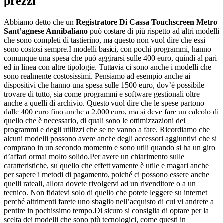
prezzi
Abbiamo detto che un
Registratore Di Cassa Touchscreen Metro
Sant’agnese Annibaliano
può costare di più rispetto ad altri modelli
che sono completi di tastierino, ma questo non vuol dire che essi
sono costosi sempre.I modelli basici, con pochi programmi, hanno
comunque una spesa che può aggirarsi sulle 400 euro, quindi al pari
ed in linea con altre tipologie. Tuttavia ci sono anche i modelli che
sono realmente costosissimi. Pensiamo ad esempio anche ai
dispositivi che hanno una spesa sulle 1500 euro, dov’è possibile
trovare di tutto, sia come programmi e software gestionali oltre
anche a quelli di archivio. Questo vuol dire che le spese partono
dalle 400 euro fino anche a 2.000 euro, ma si deve fare un calcolo di
quello che è necessario, di quali sono le ottimizzazioni dei
programmi e degli utilizzi che se ne vanno a fare. Ricordiamo che
alcuni modelli possono avere anche degli accessori aggiuntivi che si
comprano in un secondo momento e sono utili quando si ha un giro
d’affari ormai molto solido.Per avere un chiarimento sulle
caratteristiche, su quello che effettivamente è utile e magari anche
per sapere i metodi di pagamento, poiché ci possono essere anche
quelli rateali, allora dovete rivolgervi ad un rivenditore o a un
tecnico. Non fidatevi solo di quello che potete leggere su internet
perché altrimenti farete uno sbaglio nell’acquisto di cui vi andrete a
pentire in pochissimo tempo.Di sicuro si consiglia di optare per la
scelta dei modelli che sono più tecnologici, come questi in