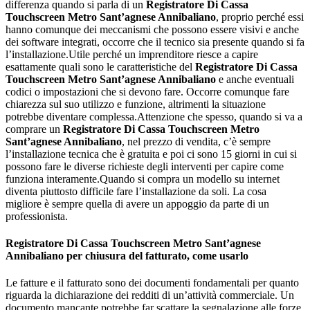
differenza quando si parla di un
Registratore Di Cassa
Touchscreen Metro Sant’agnese Annibaliano
, proprio perché essi
hanno comunque dei meccanismi che possono essere visivi e anche
dei software integrati, occorre che il tecnico sia presente quando si fa
l’installazione.Utile perché un imprenditore riesce a capire
esattamente quali sono le caratteristiche del
Registratore Di Cassa
Touchscreen Metro Sant’agnese Annibaliano
e anche eventuali
codici o impostazioni che si devono fare. Occorre comunque fare
chiarezza sul suo utilizzo e funzione, altrimenti la situazione
potrebbe diventare complessa.Attenzione che spesso, quando si va a
comprare un
Registratore Di Cassa Touchscreen Metro
Sant’agnese Annibaliano
, nel prezzo di vendita, c’è sempre
l’installazione tecnica che è gratuita e poi ci sono 15 giorni in cui si
possono fare le diverse richieste degli interventi per capire come
funziona interamente.Quando si compra un modello su internet
diventa piuttosto difficile fare l’installazione da soli. La cosa
migliore è sempre quella di avere un appoggio da parte di un
professionista.
Registratore Di Cassa Touchscreen Metro Sant’agnese
Annibaliano
per chiusura del fatturato, come usarlo
Le fatture e il fatturato sono dei documenti fondamentali per quanto
riguarda la dichiarazione dei redditi di un’attività commerciale. Un
documento mancante potrebbe far scattare la segnalazione alle forze