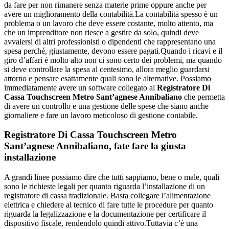
da fare per non rimanere senza materie prime oppure anche per
avere un miglioramento della contabilità.La contabilità spesso è un
problema o un lavoro che deve essere costante, molto attento, ma
che un imprenditore non riesce a gestire da solo, quindi deve
avvalersi di altri professionisti o dipendenti che rappresentano una
spesa perché, giustamente, devono essere pagati.Quando i ricavi e il
giro d’affari è molto alto non ci sono certo dei problemi, ma quando
si deve controllare la spesa al centesimo, allora meglio guardarsi
attorno e pensare esattamente quali sono le alternative. Possiamo
immediatamente avere un software collegato al
Registratore Di
Cassa Touchscreen Metro Sant’agnese Annibaliano
che permetta
di avere un controllo e una gestione delle spese che siano anche
giornaliere e fare un lavoro meticoloso di gestione contabile.
Registratore Di Cassa Touchscreen Metro
Sant’agnese Annibaliano
, fate fare la giusta
installazione
A grandi linee possiamo dire che tutti sappiamo, bene o male, quali
sono le richieste legali per quanto riguarda l’installazione di un
registratore di cassa tradizionale. Basta collegare l’alimentazione
elettrica e chiedere al tecnico di fare tutte le procedure per quanto
riguarda la legalizzazione e la documentazione per certificare il
dispositivo fiscale, rendendolo quindi attivo.Tuttavia c’è una