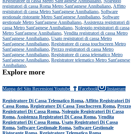
Registratore di cassa Metro Sant'agnese Annibaliano
,
Noleggio
registratori di cassa Roma Metro Sant'agnese Annibaliano
,
Affitto
registratori di cassa Metro Sant'agnese Annibaliano
,
Software
gestionale ristorante Metro Sant'agnese Annibaliano
,
Software
gestionale Metro Sant'agnese Annibaliano
,
Assistenza registratori di
cassa Metro Sant'agnese Annibaliano
,
Noleggio registratori di cassa
Metro Sant'agnese Annibaliano
,
Vendita registratori di cassa Metro
Sant'agnese Annibaliano
,
Usato registratori di cassa Metro
Sant'agnese Annibaliano
,
Registratore di cassa touchscreen Metro
Sant'agnese Annibaliano
,
Prezzo registratori di cassa Metro
Sant'agnese Annibaliano
,
Registratore di cassa telematico Metro
Sant'agnese Annibaliano
,
Registratore telematico Metro Sant'agnese
Annibaliano
,
Explore more
Mappa del Sito
Recensioni
Youtube
Facebook
Instagram
Registratore Di Cassa Telematico Roma
,
Affitto Registratori Di
Cassa Roma
,
Registratore Di Cassa Touchscreen Roma
,
Prezzo
Registratori Di Cassa Roma
,
Noleggio Registratori Di Cassa
Roma
,
Assistenza Registratori Di Cassa Roma
,
Vendita
Registratori Di Cassa Roma
,
Usato Registratori Di Cassa
Roma
,
Software Gestionale Roma
,
Software Gestionale
Ristorante Roma
,
Registratore Telematico Roma