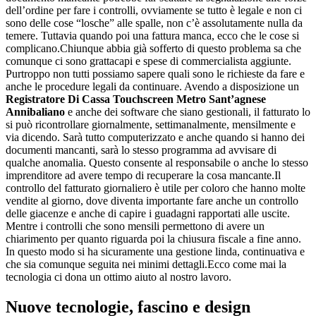
dell’ordine per fare i controlli, ovviamente se tutto è legale e non ci
sono delle cose “losche” alle spalle, non c’è assolutamente nulla da
temere. Tuttavia quando poi una fattura manca, ecco che le cose si
complicano.Chiunque abbia già sofferto di questo problema sa che
comunque ci sono grattacapi e spese di commercialista aggiunte.
Purtroppo non tutti possiamo sapere quali sono le richieste da fare e
anche le procedure legali da continuare. Avendo a disposizione un
Registratore Di Cassa Touchscreen Metro Sant’agnese
Annibaliano
e anche dei software che siano gestionali, il fatturato lo
si può ricontrollare giornalmente, settimanalmente, mensilmente e
via dicendo. Sarà tutto computerizzato e anche quando si hanno dei
documenti mancanti, sarà lo stesso programma ad avvisare di
qualche anomalia. Questo consente al responsabile o anche lo stesso
imprenditore ad avere tempo di recuperare la cosa mancante.Il
controllo del fatturato giornaliero è utile per coloro che hanno molte
vendite al giorno, dove diventa importante fare anche un controllo
delle giacenze e anche di capire i guadagni rapportati alle uscite.
Mentre i controlli che sono mensili permettono di avere un
chiarimento per quanto riguarda poi la chiusura fiscale a fine anno.
In questo modo si ha sicuramente una gestione linda, continuativa e
che sia comunque seguita nei minimi dettagli.Ecco come mai la
tecnologia ci dona un ottimo aiuto al nostro lavoro.
Nuove tecnologie, fascino e design