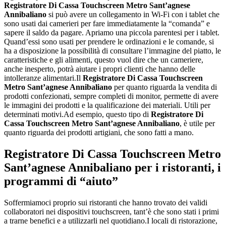
Registratore Di Cassa Touchscreen Metro Sant’agnese
Annibaliano
si può avere un collegamento in Wi-Fi con i tablet che
sono usati dai camerieri per fare immediatamente la “comanda” e
sapere il saldo da pagare. Apriamo una piccola parentesi per i tablet.
Quand’essi sono usati per prendere le ordinazioni e le comande, si
ha a disposizione la possibilità di consultare l’immagine del piatto, le
caratteristiche e gli alimenti, questo vuol dire che un cameriere,
anche inesperto, potrà aiutare i propri clienti che hanno delle
intolleranze alimentari.Il
Registratore Di Cassa Touchscreen
Metro Sant’agnese Annibaliano
per quanto riguarda la vendita di
prodotti confezionati, sempre completi di monitor, permette di avere
le immagini dei prodotti e la qualificazione dei materiali. Utili per
determinati motivi.Ad esempio, questo tipo di
Registratore Di
Cassa Touchscreen Metro Sant’agnese Annibaliano
, è utile per
quanto riguarda dei prodotti artigiani, che sono fatti a mano.
Registratore Di Cassa Touchscreen Metro
Sant’agnese Annibaliano
per i ristoranti, i
programmi di “aiuto”
Soffermiamoci proprio sui ristoranti che hanno trovato dei validi
collaboratori nei dispositivi touchscreen, tant’è che sono stati i primi
a trarne benefici e a utilizzarli nel quotidiano.I locali di ristorazione,