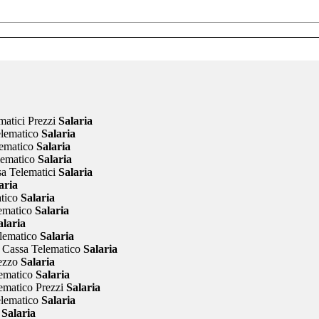
matici Prezzi
Salaria
elematico
Salaria
lematico
Salaria
lematico
Salaria
sa Telematici
Salaria
aria
tico
Salaria
ematico
Salaria
laria
lematico
Salaria
 Cassa Telematico
Salaria
ezzo
Salaria
lematico
Salaria
ematico Prezzi
Salaria
elematico
Salaria
Salaria