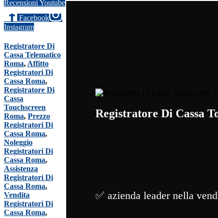
Recensioni
Youtube
Facebook
Instagram
Registratore Di
Cassa Telematico
Roma
,
Affitto
Registratori Di
Cassa Roma
,
Registratore Di
Cassa
Touchscreen
Registratore Di Cassa T
Roma
,
Prezzo
Registratori Di
Cassa Roma
,
Noleggio
Registratori Di
Cassa Roma
,
Assistenza
Registratori Di
Cassa Roma
,
✅ azienda leader nella vendit
Vendita
Registratori Di
Cassa Roma
,