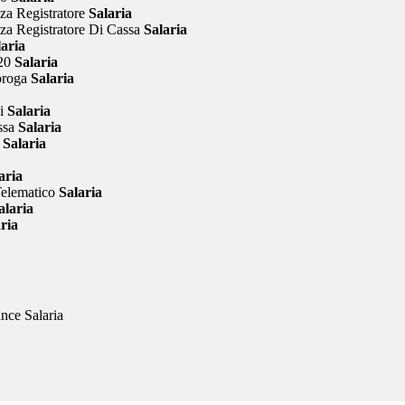
nza Registratore
Salaria
nza Registratore Di Cassa
Salaria
aria
20
Salaria
oroga
Salaria
i
Salaria
ssa
Salaria
Salaria
aria
Telematico
Salaria
laria
ria