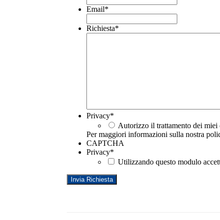
Email
*
Richiesta
*
Privacy
*
Autorizzo il trattamento dei miei 
Per maggiori informazioni sulla nostra poli
CAPTCHA
Privacy
*
Utilizzando questo modulo accett