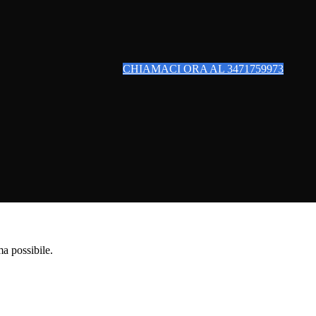
CHIAMACI ORA AL 3471759973
ma possibile.