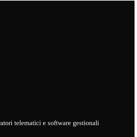
atori telematici e software gestionali