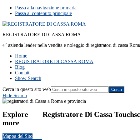
Passa alla navigazione primaria
Passa al contenuto principale
REGISTRATORE DI CASSA ROMA
✅ azienda leader nella vendita e noleggio di registratori di cassa Roma,
Home
REGISTRATORE DI CASSA ROMA
Blog
Contatti
Show Search
Cerca in questo sito web
Hide Search
Explore
Registratore Di Cassa Touchsc
more
Mappa del Sito