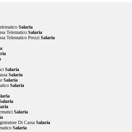
elematico
Salaria
ssa Telematico
Salaria
sa Telematico Prezzi
Salaria
ia
ria
a
ci
Salaria
assa
Salaria
ne
Salaria
atico
Salaria
laria
Salaria
aria
ematici
Salaria
ia
gistratore Di Cassa
Salaria
matico
Salaria