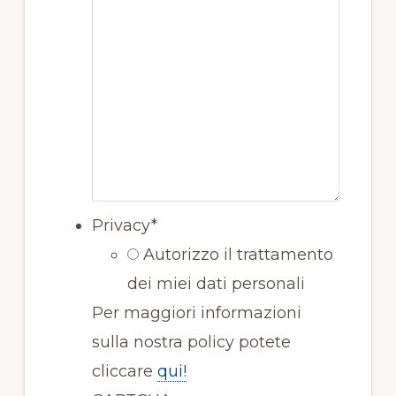
Privacy
*
Autorizzo il trattamento
dei miei dati personali
Per maggiori informazioni
sulla nostra policy potete
cliccare
qui!