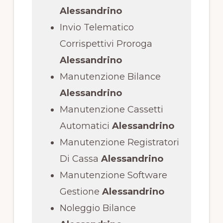
Alessandrino
Invio Telematico
Corrispettivi Proroga
Alessandrino
Manutenzione Bilance
Alessandrino
Manutenzione Cassetti
Automatici
Alessandrino
Manutenzione Registratori
Di Cassa
Alessandrino
Manutenzione Software
Gestione
Alessandrino
Noleggio Bilance