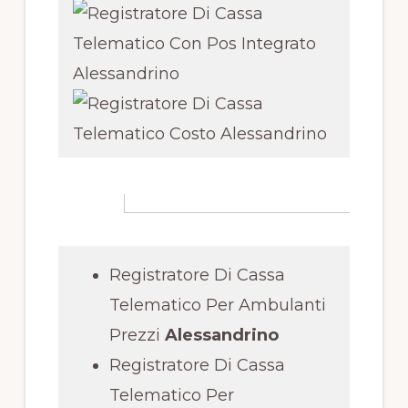
Registratore Di Cassa
Telematico Per Ambulanti
Prezzi
Alessandrino
Registratore Di Cassa
Telematico Per