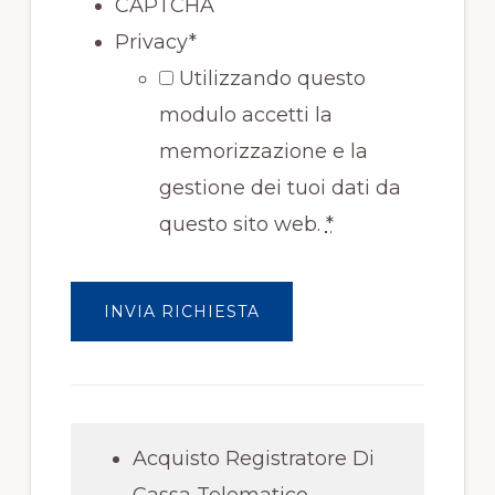
CAPTCHA
Privacy
*
Utilizzando questo
modulo accetti la
memorizzazione e la
gestione dei tuoi dati da
questo sito web.
*
Acquisto Registratore Di