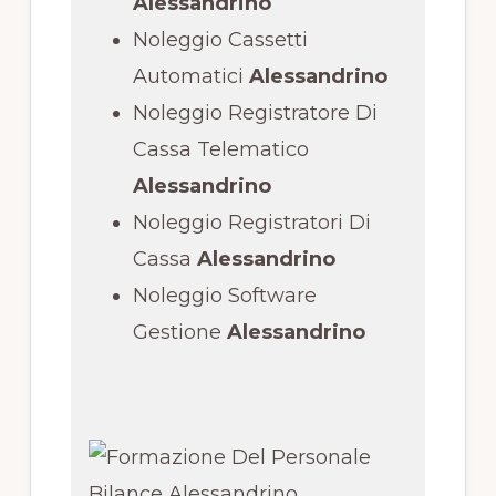
Alessandrino
Noleggio Cassetti
Automatici
Alessandrino
Noleggio Registratore Di
Cassa Telematico
Alessandrino
Noleggio Registratori Di
Cassa
Alessandrino
Noleggio Software
Gestione
Alessandrino