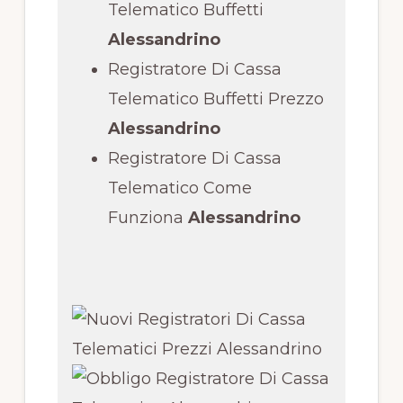
Telematico Buffetti
Alessandrino
Registratore Di Cassa
Telematico Buffetti Prezzo
Alessandrino
Registratore Di Cassa
Telematico Come
Funziona
Alessandrino