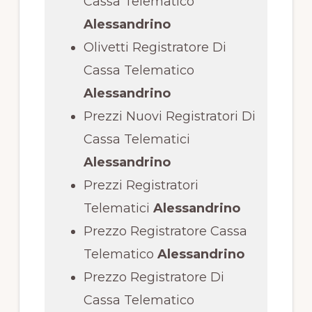
Cassa Telematico
Alessandrino
Olivetti Registratore Di
Cassa Telematico
Alessandrino
Prezzi Nuovi Registratori Di
Cassa Telematici
Alessandrino
Prezzi Registratori
Telematici
Alessandrino
Prezzo Registratore Cassa
Telematico
Alessandrino
Prezzo Registratore Di
Cassa Telematico