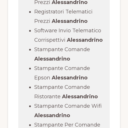
Prezzi
Alessandrino
Registratori Telematici
Prezzi
Alessandrino
Software Invio Telematico
Corrispettivi
Alessandrino
Stampante Comande
Alessandrino
Stampante Comande
Epson
Alessandrino
Stampante Comande
Ristorante
Alessandrino
Stampante Comande Wifi
Alessandrino
Stampante Per Comande