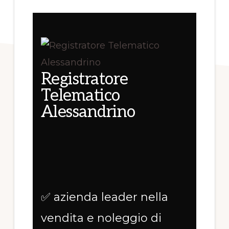
registratori
telematici
e
software
Registratore
gestionali
Telematico
Alessandrino
✅ azienda leader nella
vendita e noleggio di