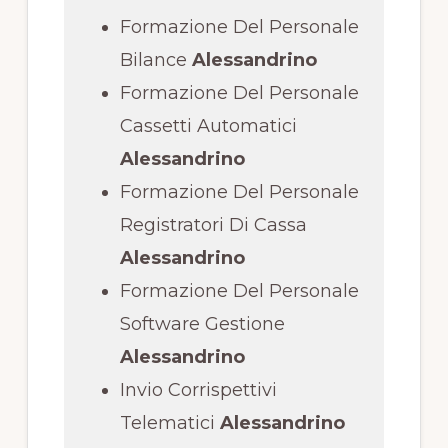
Formazione Del Personale
Bilance
Alessandrino
Formazione Del Personale
Cassetti Automatici
Alessandrino
Formazione Del Personale
Registratori Di Cassa
Alessandrino
Formazione Del Personale
Software Gestione
Alessandrino
Invio Corrispettivi
Telematici
Alessandrino