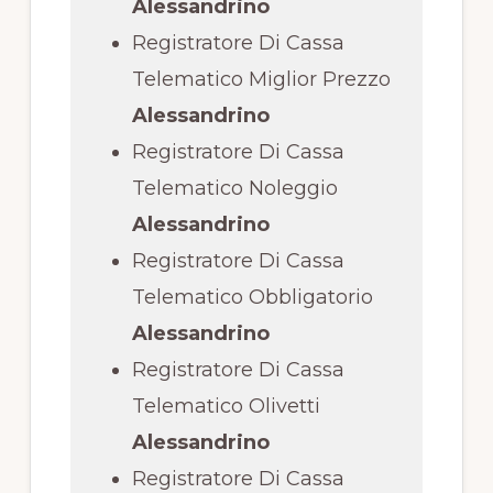
Alessandrino
Registratore Di Cassa
Telematico Miglior Prezzo
Alessandrino
Registratore Di Cassa
Telematico Noleggio
Alessandrino
Registratore Di Cassa
Telematico Obbligatorio
Alessandrino
Registratore Di Cassa
Telematico Olivetti
Alessandrino
Registratore Di Cassa