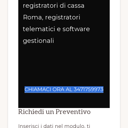
registratori di cassa
Roma, registratori
telematici e software
gestionali
CHIAMACI ORA AL 3471759973
Richiedi un Preventivo
Inserisci i dati nel modulo, ti