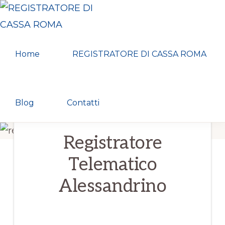
Passa
Passa
alla
al
REGISTRATORE
navigazione
contenuto
✅
DI
Home
REGISTRATORE DI CASSA ROMA
primaria
principale
CASSA
azienda
ROMA
leader
nella
Show
Search
Blog
Contatti
vendita
e
Registratore
noleggio
di
Telematico
registratori
Alessandrino
di
cassa
Roma,