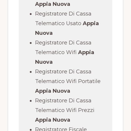
Appia Nuova
Registratore Di Cassa
Telematico Usato
Appia
Nuova
Registratore Di Cassa
Telematico Wifi
Appia
Nuova
Registratore Di Cassa
Telematico Wifi Portatile
Appia Nuova
Registratore Di Cassa
Telematico Wifi Prezzi
Appia Nuova
Registratore Fiscale