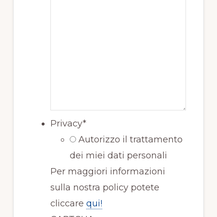
Privacy
*
Autorizzo il trattamento
dei miei dati personali
Per maggiori informazioni
sulla nostra policy potete
cliccare
qui!