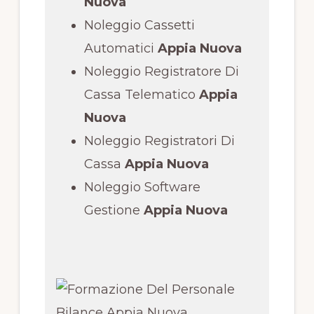
Nuova
Noleggio Cassetti
Automatici
Appia Nuova
Noleggio Registratore Di
Cassa Telematico
Appia
Nuova
Noleggio Registratori Di
Cassa
Appia Nuova
Noleggio Software
Gestione
Appia Nuova