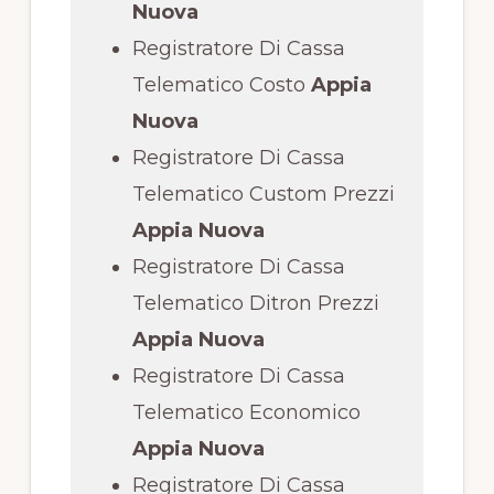
Nuova
Registratore Di Cassa
Telematico Costo
Appia
Nuova
Registratore Di Cassa
Telematico Custom Prezzi
Appia Nuova
Registratore Di Cassa
Telematico Ditron Prezzi
Appia Nuova
Registratore Di Cassa
Telematico Economico
Appia Nuova
Registratore Di Cassa