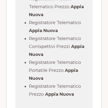
Telematico Prezzo
Appia
Nuova
Registratore Telematico
Appia Nuova
Registratore Telematico
Corrispettivi Prezzi
Appia
Nuova
Registratore Telematico
Portatile Prezzo
Appia
Nuova
Registratore Telematico
Prezzo
Appia Nuova