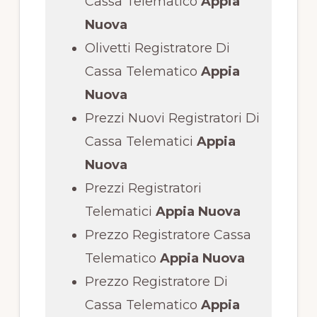
Cassa Telematico
Appia
Nuova
Olivetti Registratore Di
Cassa Telematico
Appia
Nuova
Prezzi Nuovi Registratori Di
Cassa Telematici
Appia
Nuova
Prezzi Registratori
Telematici
Appia Nuova
Prezzo Registratore Cassa
Telematico
Appia Nuova
Prezzo Registratore Di
Cassa Telematico
Appia