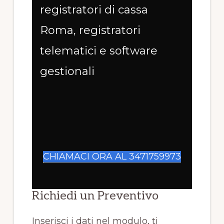
registratori di cassa
Roma, registratori
telematici e software
gestionali
CHIAMACI ORA AL 3471759973
Richiedi un Preventivo
Inserisci i dati nel modulo, ti