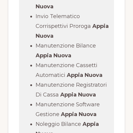
Nuova
Invio Telematico
Corrispettivi Proroga
Appia
Nuova
Manutenzione Bilance
Appia Nuova
Manutenzione Cassetti
Automatici
Appia Nuova
Manutenzione Registratori
Di Cassa
Appia Nuova
Manutenzione Software
Gestione
Appia Nuova
Noleggio Bilance
Appia