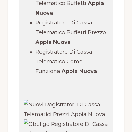
Telematico Buffetti
Appia
Nuova
Registratore Di Cassa
Telematico Buffetti Prezzo
Appia Nuova
Registratore Di Cassa
Telematico Come
Funziona
Appia Nuova