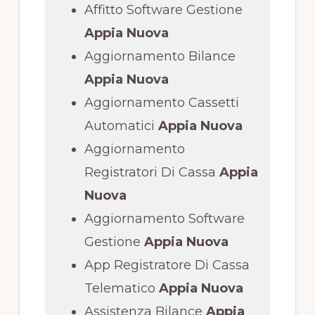
Affitto Software Gestione
Appia Nuova
Aggiornamento Bilance
Appia Nuova
Aggiornamento Cassetti
Automatici
Appia Nuova
Aggiornamento
Registratori Di Cassa
Appia
Nuova
Aggiornamento Software
Gestione
Appia Nuova
App Registratore Di Cassa
Telematico
Appia Nuova
Assistenza Bilance
Appia