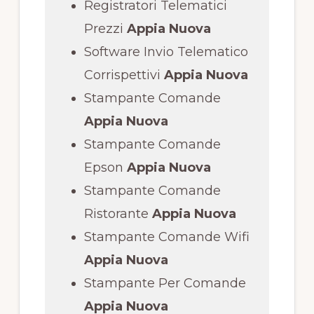
Registratori Telematici
Prezzi
Appia Nuova
Software Invio Telematico
Corrispettivi
Appia Nuova
Stampante Comande
Appia Nuova
Stampante Comande
Epson
Appia Nuova
Stampante Comande
Ristorante
Appia Nuova
Stampante Comande Wifi
Appia Nuova
Stampante Per Comande
Appia Nuova