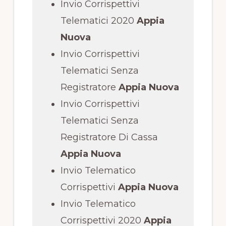
Invio Corrispettivi
Telematici 2020
Appia
Nuova
Invio Corrispettivi
Telematici Senza
Registratore
Appia Nuova
Invio Corrispettivi
Telematici Senza
Registratore Di Cassa
Appia Nuova
Invio Telematico
Corrispettivi
Appia Nuova
Invio Telematico
Corrispettivi 2020
Appia