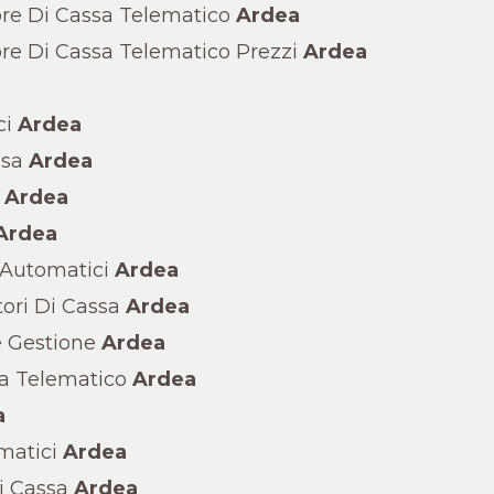
re Di Cassa Telematico
Ardea
e Di Cassa Telematico Prezzi
Ardea
ci
Ardea
ssa
Ardea
Ardea
Ardea
 Automatici
Ardea
ori Di Cassa
Ardea
 Gestione
Ardea
sa Telematico
Ardea
a
matici
Ardea
i Cassa
Ardea