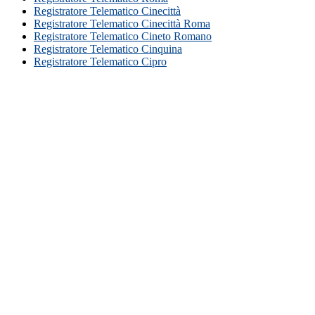
Registratore Telematico Cinecittà
Registratore Telematico Cinecittà Roma
Registratore Telematico Cineto Romano
Registratore Telematico Cinquina
Registratore Telematico Cipro