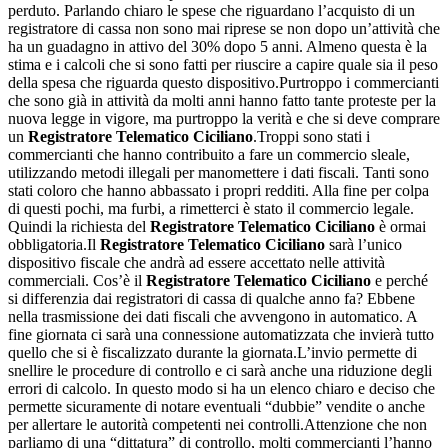
perduto. Parlando chiaro le spese che riguardano l’acquisto di un
registratore di cassa non sono mai riprese se non dopo un’attività che
ha un guadagno in attivo del 30% dopo 5 anni. Almeno questa è la
stima e i calcoli che si sono fatti per riuscire a capire quale sia il peso
della spesa che riguarda questo dispositivo.Purtroppo i commercianti
che sono già in attività da molti anni hanno fatto tante proteste per la
nuova legge in vigore, ma purtroppo la verità e che si deve comprare
un
Registratore Telematico Ciciliano
.Troppi sono stati i
commercianti che hanno contribuito a fare un commercio sleale,
utilizzando metodi illegali per manomettere i dati fiscali. Tanti sono
stati coloro che hanno abbassato i propri redditi. Alla fine per colpa
di questi pochi, ma furbi, a rimetterci è stato il commercio legale.
Quindi la richiesta del
Registratore Telematico Ciciliano
è ormai
obbligatoria.Il
Registratore Telematico Ciciliano
sarà l’unico
dispositivo fiscale che andrà ad essere accettato nelle attività
commerciali. Cos’è il
Registratore Telematico Ciciliano
e perché
si differenzia dai registratori di cassa di qualche anno fa? Ebbene
nella trasmissione dei dati fiscali che avvengono in automatico. A
fine giornata ci sarà una connessione automatizzata che invierà tutto
quello che si è fiscalizzato durante la giornata.L’invio permette di
snellire le procedure di controllo e ci sarà anche una riduzione degli
errori di calcolo. In questo modo si ha un elenco chiaro e deciso che
permette sicuramente di notare eventuali “dubbie” vendite o anche
per allertare le autorità competenti nei controlli.Attenzione che non
parliamo di una “dittatura” di controllo, molti commercianti l’hanno