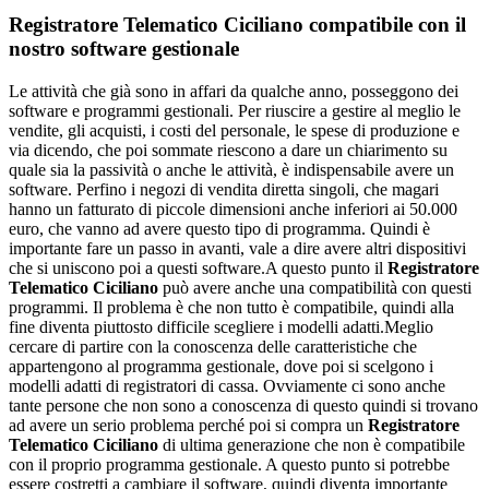
Registratore Telematico Ciciliano
compatibile con il
nostro software gestionale
Le attività che già sono in affari da qualche anno, posseggono dei
software e programmi gestionali. Per riuscire a gestire al meglio le
vendite, gli acquisti, i costi del personale, le spese di produzione e
via dicendo, che poi sommate riescono a dare un chiarimento su
quale sia la passività o anche le attività, è indispensabile avere un
software. Perfino i negozi di vendita diretta singoli, che magari
hanno un fatturato di piccole dimensioni anche inferiori ai 50.000
euro, che vanno ad avere questo tipo di programma. Quindi è
importante fare un passo in avanti, vale a dire avere altri dispositivi
che si uniscono poi a questi software.A questo punto il
Registratore
Telematico Ciciliano
può avere anche una compatibilità con questi
programmi. Il problema è che non tutto è compatibile, quindi alla
fine diventa piuttosto difficile scegliere i modelli adatti.Meglio
cercare di partire con la conoscenza delle caratteristiche che
appartengono al programma gestionale, dove poi si scelgono i
modelli adatti di registratori di cassa. Ovviamente ci sono anche
tante persone che non sono a conoscenza di questo quindi si trovano
ad avere un serio problema perché poi si compra un
Registratore
Telematico Ciciliano
di ultima generazione che non è compatibile
con il proprio programma gestionale. A questo punto si potrebbe
essere costretti a cambiare il software, quindi diventa importante