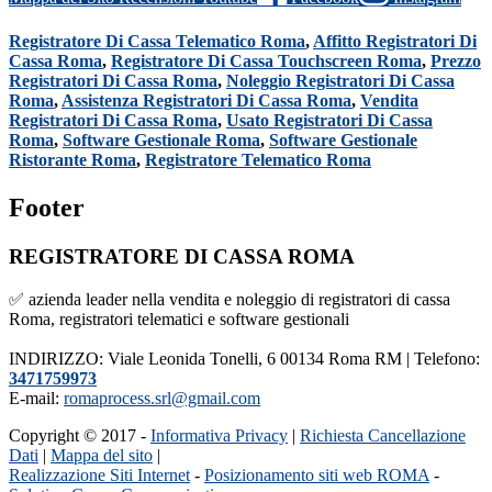
Registratore Di Cassa Telematico Roma
,
Affitto Registratori Di
Cassa Roma
,
Registratore Di Cassa Touchscreen Roma
,
Prezzo
Registratori Di Cassa Roma
,
Noleggio Registratori Di Cassa
Roma
,
Assistenza Registratori Di Cassa Roma
,
Vendita
Registratori Di Cassa Roma
,
Usato Registratori Di Cassa
Roma
,
Software Gestionale Roma
,
Software Gestionale
Ristorante Roma
,
Registratore Telematico Roma
Footer
REGISTRATORE DI CASSA ROMA
✅ azienda leader nella vendita e noleggio di registratori di cassa
Roma, registratori telematici e software gestionali
INDIRIZZO: Viale Leonida Tonelli, 6 00134 Roma RM | Telefono:
3471759973
E-mail:
romaprocess.srl@gmail.com
Copyright © 2017 -
Informativa Privacy
|
Richiesta Cancellazione
Dati
|
Mappa del sito
|
Realizzazione Siti Internet
-
Posizionamento siti web ROMA
-