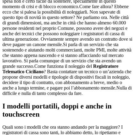
spesa non è certo facile da sostenere, specialmente in questo
momento di crisi e di blocco economico.Come fare allora? Ebbene
ecco che si palesa la possibilità di noleggiarli. Non sapevate di
questo tipo di novità in questo settore? Ne parliamo ora. Nelle città
di grandi dimensioni, ma anche in città che hanno almeno 60.000
persone residenti nel proprio Comune, possono avere dei negozi e
anche dei tecnici che possono noleggiare i registratori di cassa di
ultima generazione. Ovviamente sempre avendo un contratto dove si
deve pagare un canone mensile.Si parla di un servizio che sta
sostenendo e aiutando molti commercianti, molte PMI, molte attività
che stanno appena nascendo e si stanno affacciando sul mercato
lavorativo. Si parla comunque di un servizio che sta avendo un
grande successo.Come funziona il noleggio del
Registratore
Telematico Ciciliano
? Basta contattare un tecnico o un’azienda che
propone diversi modelli e tipologie di dispositivi fiscali in noleggio,
decidere il tipo di contratto, con abbonamento a breve, medio o
anche a lungo termine, e pagare poi l’abbonamento mensile.Nulla di
difficile e nulla di tanto complesso da fare.
I modelli portatili, doppi e anche in
touchscreen
Quali sono i modelli che ora stanno andando per la maggiore? I
registratori di cassa sono tanti, lo abbiamo detto, lo ripetiamo e