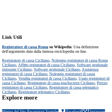
Link Utili
Registratore di cassa Roma
su Wikipedia
: Una definizione
dell'argomento data dalla famosa enciclopedia on line.
Registratore di cassa Ciciliano
,
Noleggio registratori di cassa Roma
Ciciliano
,
Affitto registratori di cassa Ciciliano
,
Software gestionale
ristorante Ciciliano
,
Software gestionale Ciciliano
,
Assistenza
registratori di cassa Ciciliano
,
Noleggio registratori di cassa
Ciciliano
,
Vendita registratori di cassa Ciciliano
,
Usato registratori di
cassa Ciciliano
,
Registratore di cassa touchscreen Ciciliano
,
Prezzo
registratori di cassa Ciciliano
,
Registratore di cassa telematico
Ciciliano
,
Registratore telematico Ciciliano
,
Explore more
Mappa del Sito
Recensioni
Youtube
Facebook
Instagram