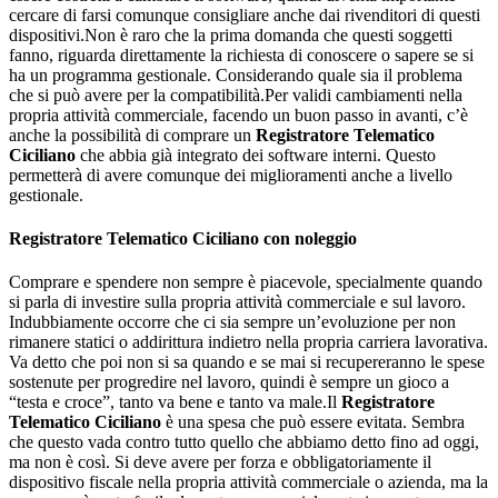
cercare di farsi comunque consigliare anche dai rivenditori di questi
dispositivi.Non è raro che la prima domanda che questi soggetti
fanno, riguarda direttamente la richiesta di conoscere o sapere se si
ha un programma gestionale. Considerando quale sia il problema
che si può avere per la compatibilità.Per validi cambiamenti nella
propria attività commerciale, facendo un buon passo in avanti, c’è
anche la possibilità di comprare un
Registratore Telematico
Ciciliano
che abbia già integrato dei software interni. Questo
permetterà di avere comunque dei miglioramenti anche a livello
gestionale.
Registratore Telematico Ciciliano
con noleggio
Comprare e spendere non sempre è piacevole, specialmente quando
si parla di investire sulla propria attività commerciale e sul lavoro.
Indubbiamente occorre che ci sia sempre un’evoluzione per non
rimanere statici o addirittura indietro nella propria carriera lavorativa.
Va detto che poi non si sa quando e se mai si recupereranno le spese
sostenute per progredire nel lavoro, quindi è sempre un gioco a
“testa e croce”, tanto va bene e tanto va male.Il
Registratore
Telematico Ciciliano
è una spesa che può essere evitata. Sembra
che questo vada contro tutto quello che abbiamo detto fino ad oggi,
ma non è così. Si deve avere per forza e obbligatoriamente il
dispositivo fiscale nella propria attività commerciale o azienda, ma la