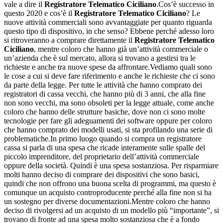
vale a dire il
Registratore Telematico Ciciliano
.Cos’è successo in
questo 2020 e cos’è il
Registratore Telematico Ciciliano
? Le
nuove attività commerciali sono avvantaggiate per quanto riguarda
questo tipo di dispositivo, in che senso? Ebbene perché adesso loro
si ritroveranno a comprare direttamente il
Registratore Telematico
Ciciliano
, mentre coloro che hanno già un’attività commerciale o
un’azienda che è sul mercato, allora si trovano a gestirsi tra le
richieste e anche tra nuove spese da affrontare.Vediamo quali sono
le cose a cui si deve fare riferimento e anche le richieste che ci sono
da parte della legge. Per tutte le attività che hanno comprato dei
registratori di cassa vecchi, che hanno più di 3 anni, che alla fine
non sono vecchi, ma sono obsoleti per la legge attuale, come anche
coloro che hanno delle strutture basiche, dove non ci sono molte
tecnologie per fare gli adeguamenti dei software oppure per coloro
che hanno comprato dei modelli usati, si sta profilando una serie di
problematiche.In primo luogo quando si compra un registratore
cassa si parla di una spesa che ricade interamente sulle spalle del
piccolo imprenditore, del proprietario dell’attività commerciale
oppure della società. Quindi è una spesa sostanziosa. Per risparmiare
molti hanno deciso di comprare dei dispositivi che sono basici,
quindi che non offrono una buona scelta di programmi, ma questo è
comunque un acquisto controproducente perché alla fine non si ha
un sostegno per diverse documentazioni.Mentre coloro che hanno
deciso di rivolgersi ad un acquisto di un modello più “importante”, si
trovano di fronte ad una spesa molto sostanziosa che è a fondo