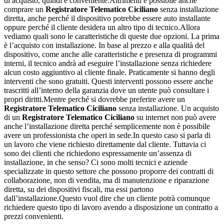
di acquisto, quindi è conveniente.Altrimenti è possibile anche
comprare un
Registratore Telematico Ciciliano
senza installazione
diretta, anche perché il dispositivo potrebbe essere auto installante
oppure perché il cliente desidera un altro tipo di tecnico.Allora
vediamo quali sono le caratteristiche di queste due opzioni. La prima
è l’acquisto con installazione. In base al prezzo e alla qualità del
dispositivo, come anche alle caratteristiche e presenza di programmi
interni, il tecnico andrà ad eseguire l’installazione senza richiedere
alcun costo aggiuntivo al cliente finale. Praticamente si hanno degli
interventi che sono gratuiti. Questi interventi possono essere anche
trascritti all’interno della garanzia dove un utente può consultare i
propri diritti.Mentre perché si dovrebbe preferire avere un
Registratore Telematico Ciciliano
senza installazione. Un acquisto
di un
Registratore Telematico Ciciliano
su internet non può avere
anche l’installazione diretta perché semplicemente non è possibile
avere un professionista che operi in sede.In questo caso si parla di
un lavoro che viene richiesto direttamente dal cliente. Tuttavia ci
sono dei clienti che richiedono espressamente un’assenza di
installazione, in che senso? Ci sono molti tecnici e aziende
specializzate in questo settore che possono proporre dei contratti di
collaborazione, non di vendita, ma di manutenzione e riparazione
diretta, su dei dispositivi fiscali, ma essi partono
dall’installazione.Questo vuol dire che un cliente potrà comunque
richiedere questo tipo di lavoro avendo a disposizione un contratto a
prezzi convenienti.