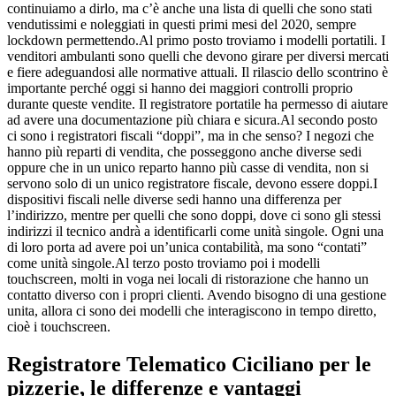
continuiamo a dirlo, ma c’è anche una lista di quelli che sono stati
vendutissimi e noleggiati in questi primi mesi del 2020, sempre
lockdown permettendo.Al primo posto troviamo i modelli portatili. I
venditori ambulanti sono quelli che devono girare per diversi mercati
e fiere adeguandosi alle normative attuali. Il rilascio dello scontrino è
importante perché oggi si hanno dei maggiori controlli proprio
durante queste vendite. Il registratore portatile ha permesso di aiutare
ad avere una documentazione più chiara e sicura.Al secondo posto
ci sono i registratori fiscali “doppi”, ma in che senso? I negozi che
hanno più reparti di vendita, che posseggono anche diverse sedi
oppure che in un unico reparto hanno più casse di vendita, non si
servono solo di un unico registratore fiscale, devono essere doppi.I
dispositivi fiscali nelle diverse sedi hanno una differenza per
l’indirizzo, mentre per quelli che sono doppi, dove ci sono gli stessi
indirizzi il tecnico andrà a identificarli come unità singole. Ogni una
di loro porta ad avere poi un’unica contabilità, ma sono “contati”
come unità singole.Al terzo posto troviamo poi i modelli
touchscreen, molti in voga nei locali di ristorazione che hanno un
contatto diverso con i propri clienti. Avendo bisogno di una gestione
unita, allora ci sono dei modelli che interagiscono in tempo diretto,
cioè i touchscreen.
Registratore Telematico Ciciliano
per le
pizzerie, le differenze e vantaggi