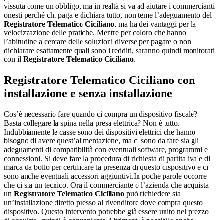
vissuta come un obbligo, ma in realtà si va ad aiutare i commercianti
onesti perché chi paga e dichiara tutto, non teme l’adeguamento del
Registratore Telematico Ciciliano
, ma ha dei vantaggi per la
velocizzazione delle pratiche. Mentre per coloro che hanno
l’abitudine a cercare delle soluzioni diverse per pagare o non
dichiarare esattamente quali sono i redditi, saranno quindi monitorati
con il
Registratore Telematico Ciciliano
.
Registratore Telematico Ciciliano
con
installazione e senza installazione
Cos’è necessario fare quando ci compra un dispositivo fiscale?
Basta collegare la spina nella presa elettrica? Non è tutto.
Indubbiamente le casse sono dei dispositivi elettrici che hanno
bisogno di avere quest’alimentazione, ma ci sono da fare sia gli
adeguamenti di compatibilità con eventuali software, programmi e
connessioni. Si deve fare la procedura di richiesta di partita iva e di
marca da bollo per certificare la presenza di questo dispositivo e ci
sono anche eventuali accessori aggiuntivi.In poche parole occorre
che ci sia un tecnico. Ora il commerciante o l’azienda che acquista
un
Registratore Telematico Ciciliano
può richiedere sia
un’installazione diretto presso al rivenditore dove compra questo
dispositivo. Questo intervento potrebbe già essere unito nel prezzo