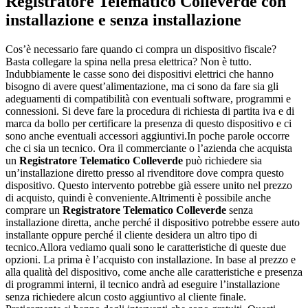
Registratore Telematico Colleverde
con
installazione e senza installazione
Cos’è necessario fare quando ci compra un dispositivo fiscale?
Basta collegare la spina nella presa elettrica? Non è tutto.
Indubbiamente le casse sono dei dispositivi elettrici che hanno
bisogno di avere quest’alimentazione, ma ci sono da fare sia gli
adeguamenti di compatibilità con eventuali software, programmi e
connessioni. Si deve fare la procedura di richiesta di partita iva e di
marca da bollo per certificare la presenza di questo dispositivo e ci
sono anche eventuali accessori aggiuntivi.In poche parole occorre
che ci sia un tecnico. Ora il commerciante o l’azienda che acquista
un
Registratore Telematico Colleverde
può richiedere sia
un’installazione diretto presso al rivenditore dove compra questo
dispositivo. Questo intervento potrebbe già essere unito nel prezzo
di acquisto, quindi è conveniente.Altrimenti è possibile anche
comprare un
Registratore Telematico Colleverde
senza
installazione diretta, anche perché il dispositivo potrebbe essere auto
installante oppure perché il cliente desidera un altro tipo di
tecnico.Allora vediamo quali sono le caratteristiche di queste due
opzioni. La prima è l’acquisto con installazione. In base al prezzo e
alla qualità del dispositivo, come anche alle caratteristiche e presenza
di programmi interni, il tecnico andrà ad eseguire l’installazione
senza richiedere alcun costo aggiuntivo al cliente finale.