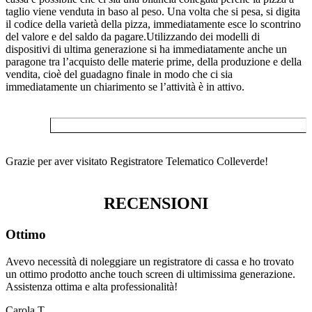
taglio viene venduta in baso al peso. Una volta che si pesa, si digita
il codice della varietà della pizza, immediatamente esce lo scontrino
del valore e del saldo da pagare.Utilizzando dei modelli di
dispositivi di ultima generazione si ha immediatamente anche un
paragone tra l’acquisto delle materie prime, della produzione e della
vendita, cioè del guadagno finale in modo che ci sia
immediatamente un chiarimento se l’attività è in attivo.
Grazie per aver visitato Registratore Telematico Colleverde!
RECENSIONI
Ottimo
Avevo necessità di noleggiare un registratore di cassa e ho trovato
un ottimo prodotto anche touch screen di ultimissima generazione.
Assistenza ottima e alta professionalità!
Carola T.