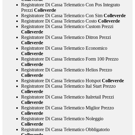
Registratore Di Cassa Telematico Con Pos Integrato
Prezzi
Colleverde
Registratore Di Cassa Telematico Con Sim
Colleverde
Registratore Di Cassa Telematico Costo
Colleverde
Registratore Di Cassa Telematico Custom Prezzi
Colleverde
Registratore Di Cassa Telematico Ditron Prezzi
Colleverde
Registratore Di Cassa Telematico Economico
Colleverde
Registratore Di Cassa Telematico Form 100 Prezzo
Colleverde
Registratore Di Cassa Telematico Helios Prezzo
Colleverde
Registratore Di Cassa Telematico Hotspot
Colleverde
Registratore Di Cassa Telematico Ital Start Prezzo
Colleverde
Registratore Di Cassa Telematico Italretail Prezzi
Colleverde
Registratore Di Cassa Telematico Miglior Prezzo
Colleverde
Registratore Di Cassa Telematico Noleggio
Colleverde
Registratore Di Cassa Telematico Obbligatorio
Colleverde