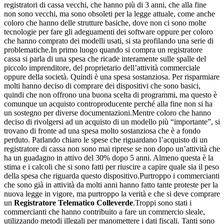
registratori di cassa vecchi, che hanno più di 3 anni, che alla fine
non sono vecchi, ma sono obsoleti per la legge attuale, come anche
coloro che hanno delle strutture basiche, dove non ci sono molte
tecnologie per fare gli adeguamenti dei software oppure per coloro
che hanno comprato dei modelli usati, si sta profilando una serie di
problematiche.In primo luogo quando si compra un registratore
cassa si parla di una spesa che ricade interamente sulle spalle del
piccolo imprenditore, del proprietario dell’attività commerciale
oppure della società. Quindi è una spesa sostanziosa. Per risparmiare
molti hanno deciso di comprare dei dispositivi che sono basici,
quindi che non offrono una buona scelta di programmi, ma questo è
comunque un acquisto controproducente perché alla fine non si ha
un sostegno per diverse documentazioni.Mentre coloro che hanno
deciso di rivolgersi ad un acquisto di un modello più “importante”, si
trovano di fronte ad una spesa molto sostanziosa che è a fondo
perduto. Parlando chiaro le spese che riguardano l’acquisto di un
registratore di cassa non sono mai riprese se non dopo un’attività che
ha un guadagno in attivo del 30% dopo 5 anni. Almeno questa è la
stima e i calcoli che si sono fatti per riuscire a capire quale sia il peso
della spesa che riguarda questo dispositivo.Purtroppo i commercianti
che sono già in attività da molti anni hanno fatto tante proteste per la
nuova legge in vigore, ma purtroppo la verità e che si deve comprare
un
Registratore Telematico Colleverde
.Troppi sono stati i
commercianti che hanno contribuito a fare un commercio sleale,
utilizzando metodi illegali per manomettere i dati fiscali. Tanti sono