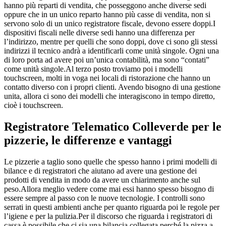
hanno più reparti di vendita, che posseggono anche diverse sedi
oppure che in un unico reparto hanno più casse di vendita, non si
servono solo di un unico registratore fiscale, devono essere doppi.I
dispositivi fiscali nelle diverse sedi hanno una differenza per
l’indirizzo, mentre per quelli che sono doppi, dove ci sono gli stessi
indirizzi il tecnico andrà a identificarli come unità singole. Ogni una
di loro porta ad avere poi un’unica contabilità, ma sono “contati”
come unità singole.Al terzo posto troviamo poi i modelli
touchscreen, molti in voga nei locali di ristorazione che hanno un
contatto diverso con i propri clienti. Avendo bisogno di una gestione
unita, allora ci sono dei modelli che interagiscono in tempo diretto,
cioè i touchscreen.
Registratore Telematico Colleverde
per le
pizzerie, le differenze e vantaggi
Le pizzerie a taglio sono quelle che spesso hanno i primi modelli di
bilance e di registratori che aiutano ad avere una gestione dei
prodotti di vendita in modo da avere un chiarimento anche sul
peso.Allora meglio vedere come mai essi hanno spesso bisogno di
essere sempre al passo con le nuove tecnologie. I controlli sono
serrati in questi ambienti anche per quanto riguarda poi le regole per
l’igiene e per la pulizia.Per il discorso che riguarda i registratori di
cassa è possibile che ci sia una bilancia collegata perché la pizza a