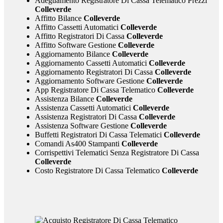
Adeguamento Registratore Di Cassa Telematico Prezzi
Colleverde
Affitto Bilance
Colleverde
Affitto Cassetti Automatici
Colleverde
Affitto Registratori Di Cassa
Colleverde
Affitto Software Gestione
Colleverde
Aggiornamento Bilance
Colleverde
Aggiornamento Cassetti Automatici
Colleverde
Aggiornamento Registratori Di Cassa
Colleverde
Aggiornamento Software Gestione
Colleverde
App Registratore Di Cassa Telematico
Colleverde
Assistenza Bilance
Colleverde
Assistenza Cassetti Automatici
Colleverde
Assistenza Registratori Di Cassa
Colleverde
Assistenza Software Gestione
Colleverde
Buffetti Registratori Di Cassa Telematici
Colleverde
Comandi As400 Stampanti
Colleverde
Corrispettivi Telematici Senza Registratore Di Cassa
Colleverde
Costo Registratore Di Cassa Telematico
Colleverde