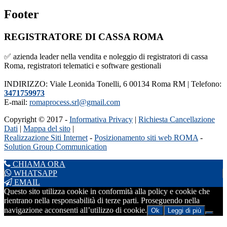
Footer
REGISTRATORE DI CASSA ROMA
✅ azienda leader nella vendita e noleggio di registratori di cassa
Roma, registratori telematici e software gestionali
INDIRIZZO: Viale Leonida Tonelli, 6 00134 Roma RM | Telefono:
3471759973
E-mail:
romaprocess.srl@gmail.com
Copyright © 2017 -
Informativa Privacy
|
Richiesta Cancellazione
Dati
|
Mappa del sito
|
Realizzazione Siti Internet
-
Posizionamento siti web ROMA
-
Solution Group Communication
CHIAMA ORA
WHATSAPP
EMAIL
Questo sito utilizza cookie in conformità alla policy e cookie che
rientrano nella responsabilità di terze parti. Proseguendo nella
navigazione acconsenti all’utilizzo di cookie.
Ok
Leggi di più