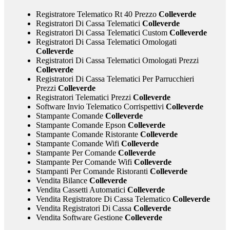
Registratore Telematico Rt 40 Prezzo
Colleverde
Registratori Di Cassa Telematici
Colleverde
Registratori Di Cassa Telematici Custom
Colleverde
Registratori Di Cassa Telematici Omologati
Colleverde
Registratori Di Cassa Telematici Omologati Prezzi
Colleverde
Registratori Di Cassa Telematici Per Parrucchieri
Prezzi
Colleverde
Registratori Telematici Prezzi
Colleverde
Software Invio Telematico Corrispettivi
Colleverde
Stampante Comande
Colleverde
Stampante Comande Epson
Colleverde
Stampante Comande Ristorante
Colleverde
Stampante Comande Wifi
Colleverde
Stampante Per Comande
Colleverde
Stampante Per Comande Wifi
Colleverde
Stampanti Per Comande Ristoranti
Colleverde
Vendita Bilance
Colleverde
Vendita Cassetti Automatici
Colleverde
Vendita Registratore Di Cassa Telematico
Colleverde
Vendita Registratori Di Cassa
Colleverde
Vendita Software Gestione
Colleverde