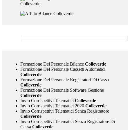
Formazione Del Personale Bilance
Colleverde
Formazione Del Personale Cassetti Automatici
Colleverde
Formazione Del Personale Registratori Di Cassa
Colleverde
Formazione Del Personale Software Gestione
Colleverde
Invio Corrispettivi Telematici
Colleverde
Invio Corrispettivi Telematici 2020
Colleverde
Invio Corrispettivi Telematici Senza Registratore
Colleverde
Invio Corrispettivi Telematici Senza Registratore Di
Cassa
Colleverde