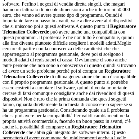
software. Perfino i negozi di vendita diretta singoli, che magari
hanno un fatturato di piccole dimensioni anche inferiori ai 50.000
euro, che vanno ad avere questo tipo di programma. Quindi è
importante fare un passo in avanti, vale a dire avere altri dispositivi
che si uniscono poi a questi software.A questo punto il
Registratore
Telematico Colleverde
può avere anche una compatibilità con
questi programmi. Il problema è che non tutto è compatibile, quindi
alla fine diventa piuttosto difficile scegliere i modelli adatti.Meglio
cercare di partire con la conoscenza delle caratteristiche che
appartengono al programma gestionale, dove poi si scelgono i
modelli adatti di registratori di cassa. Ovviamente ci sono anche
tante persone che non sono a conoscenza di questo quindi si trovano
ad avere un serio problema perché poi si compra un
Registratore
Telematico Colleverde
di ultima generazione che non è compatibile
con il proprio programma gestionale. A questo punto si potrebbe
essere costretti a cambiare il software, quindi diventa importante
cercare di farsi comunque consigliare anche dai rivenditori di questi
dispositivi.Non è raro che la prima domanda che questi soggetti
fanno, riguarda direttamente la richiesta di conoscere o sapere se si
ha un programma gestionale. Considerando quale sia il problema
che si può avere per la compatibilità.Per validi cambiamenti nella
propria attività commerciale, facendo un buon passo in avanti, c’è
anche la possibilità di comprare un
Registratore Telematico
Colleverde
che abbia già integrato dei software interni. Questo
permetterà di avere comunque dei miglioramenti anche a livello