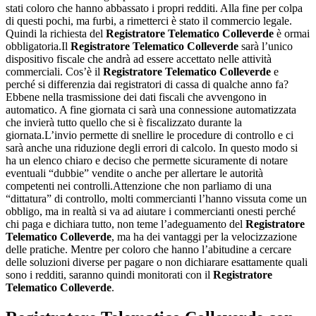
stati coloro che hanno abbassato i propri redditi. Alla fine per colpa
di questi pochi, ma furbi, a rimetterci è stato il commercio legale.
Quindi la richiesta del
Registratore Telematico Colleverde
è ormai
obbligatoria.Il
Registratore Telematico Colleverde
sarà l’unico
dispositivo fiscale che andrà ad essere accettato nelle attività
commerciali. Cos’è il
Registratore Telematico Colleverde
e
perché si differenzia dai registratori di cassa di qualche anno fa?
Ebbene nella trasmissione dei dati fiscali che avvengono in
automatico. A fine giornata ci sarà una connessione automatizzata
che invierà tutto quello che si è fiscalizzato durante la
giornata.L’invio permette di snellire le procedure di controllo e ci
sarà anche una riduzione degli errori di calcolo. In questo modo si
ha un elenco chiaro e deciso che permette sicuramente di notare
eventuali “dubbie” vendite o anche per allertare le autorità
competenti nei controlli.Attenzione che non parliamo di una
“dittatura” di controllo, molti commercianti l’hanno vissuta come un
obbligo, ma in realtà si va ad aiutare i commercianti onesti perché
chi paga e dichiara tutto, non teme l’adeguamento del
Registratore
Telematico Colleverde
, ma ha dei vantaggi per la velocizzazione
delle pratiche. Mentre per coloro che hanno l’abitudine a cercare
delle soluzioni diverse per pagare o non dichiarare esattamente quali
sono i redditi, saranno quindi monitorati con il
Registratore
Telematico Colleverde
.