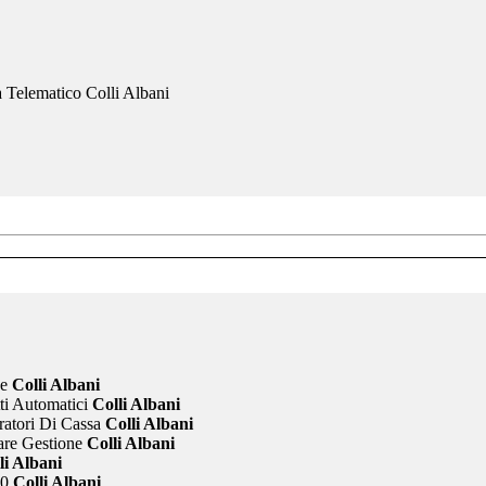
ce
Colli Albani
ti Automatici
Colli Albani
ratori Di Cassa
Colli Albani
are Gestione
Colli Albani
li Albani
20
Colli Albani