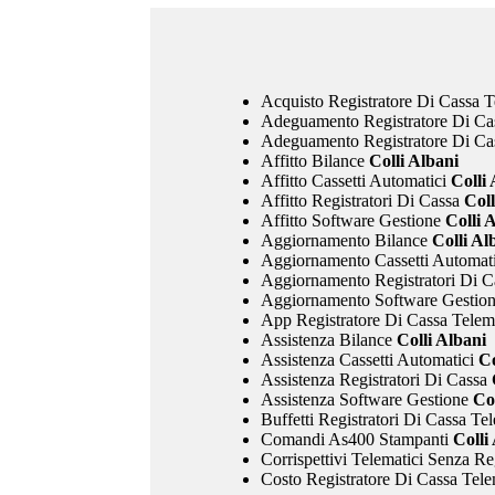
Acquisto Registratore Di Cassa T
Adeguamento Registratore Di Ca
Adeguamento Registratore Di Cas
Affitto Bilance
Colli Albani
Affitto Cassetti Automatici
Colli 
Affitto Registratori Di Cassa
Coll
Affitto Software Gestione
Colli 
Aggiornamento Bilance
Colli Al
Aggiornamento Cassetti Automati
Aggiornamento Registratori Di C
Aggiornamento Software Gestio
App Registratore Di Cassa Telem
Assistenza Bilance
Colli Albani
Assistenza Cassetti Automatici
Co
Assistenza Registratori Di Cassa
Assistenza Software Gestione
Col
Buffetti Registratori Di Cassa Tel
Comandi As400 Stampanti
Colli
Corrispettivi Telematici Senza Re
Costo Registratore Di Cassa Tele