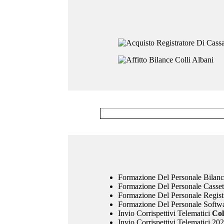
Formazione Del Personale Bilan
Formazione Del Personale Casset
Formazione Del Personale Regist
Formazione Del Personale Softw
Invio Corrispettivi Telematici
Col
Invio Corrispettivi Telematici 20