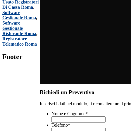
Usato Registratori
Di Cassa Roma
,
Software
Gestionale Roma
,
Software
Gestionale
Ristorante Roma
,
Registratore
Telematico Roma
Footer
Richiedi un Preventivo
Inserisci i dati nel modulo, ti ricontatteremo il pri
Nome e Cognome
*
Telefono
*