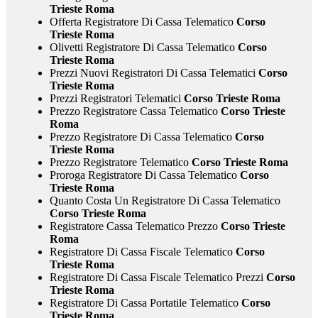
Trieste Roma
Offerta Registratore Di Cassa Telematico
Corso
Trieste Roma
Olivetti Registratore Di Cassa Telematico
Corso
Trieste Roma
Prezzi Nuovi Registratori Di Cassa Telematici
Corso
Trieste Roma
Prezzi Registratori Telematici
Corso Trieste Roma
Prezzo Registratore Cassa Telematico
Corso Trieste
Roma
Prezzo Registratore Di Cassa Telematico
Corso
Trieste Roma
Prezzo Registratore Telematico
Corso Trieste Roma
Proroga Registratore Di Cassa Telematico
Corso
Trieste Roma
Quanto Costa Un Registratore Di Cassa Telematico
Corso Trieste Roma
Registratore Cassa Telematico Prezzo
Corso Trieste
Roma
Registratore Di Cassa Fiscale Telematico
Corso
Trieste Roma
Registratore Di Cassa Fiscale Telematico Prezzi
Corso
Trieste Roma
Registratore Di Cassa Portatile Telematico
Corso
Trieste Roma