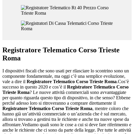
Registratore Telematico Corso Trieste
Roma
I dispositivi fiscali che sono usati per rilasciare lo scontrino sono un
componente fondamentale, ma oggi c’è una semplice evoluzione,
vale a dire il
Registratore Telematico Corso Trieste Roma
.Cos’è
successo in questo 2020 e cos’è il
Registratore Telematico Corso
Trieste Roma
? Le nuove attività commerciali sono avvantaggiate
per quanto riguarda questo tipo di dispositivo, in che senso? Ebbene
perché adesso loro si ritroveranno a comprare direttamente il
Registratore Telematico Corso Trieste Roma
, mentre coloro che
hanno già un’attività commerciale o un’azienda che è sul mercato,
allora si trovano a gestirsi tra le richieste e anche tra nuove spese da
affrontare.Vediamo quali sono le cose a cui si deve fare riferimento e
anche le richieste che ci sono da parte della legge. Per tutte le attività