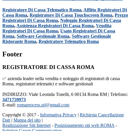
Registratore Di Cassa Telematico Roma
,
Affitto Registratori Di
Cassa Roma
,
Registratore Di Cassa Touchscreen Roma
,
Prezzo
Registratori Di Cassa Roma
,
Noleggio Registratori Di Cassa
Roma
,
Assistenza Registratori Di Cassa Roma
,
Vendita
Registratori Di Cassa Roma
,
Usato Registratori Di Cassa
Roma
,
Software Gestionale Roma
,
Software Gestionale
Ristorante Roma
,
Registratore Telematico Roma
Footer
REGISTRATORE DI CASSA ROMA
✅ azienda leader nella vendita e noleggio di registratori di cassa
Roma, registratori telematici e software gestionali
INDIRIZZO: Viale Leonida Tonelli, 6 00134 Roma RM | Telefono:
3471759973
E-mail:
romaprocess.srl@gmail.com
Copyright © 2017 -
Informativa Privacy
|
Richiesta Cancellazione
Dati
|
Mappa del sito
|
Realizzazione Siti Internet
-
Posizionamento siti web ROMA
-
Solution Group Communication