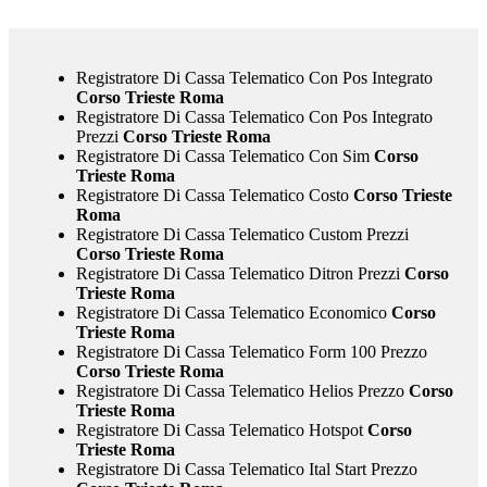
Registratore Di Cassa Telematico Con Pos Integrato
Corso Trieste Roma
Registratore Di Cassa Telematico Con Pos Integrato
Prezzi
Corso Trieste Roma
Registratore Di Cassa Telematico Con Sim
Corso
Trieste Roma
Registratore Di Cassa Telematico Costo
Corso Trieste
Roma
Registratore Di Cassa Telematico Custom Prezzi
Corso Trieste Roma
Registratore Di Cassa Telematico Ditron Prezzi
Corso
Trieste Roma
Registratore Di Cassa Telematico Economico
Corso
Trieste Roma
Registratore Di Cassa Telematico Form 100 Prezzo
Corso Trieste Roma
Registratore Di Cassa Telematico Helios Prezzo
Corso
Trieste Roma
Registratore Di Cassa Telematico Hotspot
Corso
Trieste Roma
Registratore Di Cassa Telematico Ital Start Prezzo