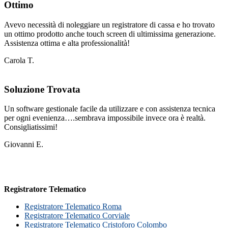
Ottimo
Avevo necessità di noleggiare un registratore di cassa e ho trovato
un ottimo prodotto anche touch screen di ultimissima generazione.
Assistenza ottima e alta professionalità!
Carola T.
Soluzione Trovata
Un software gestionale facile da utilizzare e con assistenza tecnica
per ogni evenienza….sembrava impossibile invece ora è realtà.
Consigliatissimi!
Giovanni E.
Registratore Telematico
Registratore Telematico Roma
Registratore Telematico Corviale
Registratore Telematico Cristoforo Colombo