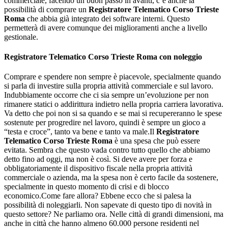
commerciale, facendo un buon passo in avanti, c’è anche la
possibilità di comprare un
Registratore Telematico Corso Trieste
Roma
che abbia già integrato dei software interni. Questo
permetterà di avere comunque dei miglioramenti anche a livello
gestionale.
Registratore Telematico Corso Trieste Roma
con noleggio
Comprare e spendere non sempre è piacevole, specialmente quando
si parla di investire sulla propria attività commerciale e sul lavoro.
Indubbiamente occorre che ci sia sempre un’evoluzione per non
rimanere statici o addirittura indietro nella propria carriera lavorativa.
Va detto che poi non si sa quando e se mai si recupereranno le spese
sostenute per progredire nel lavoro, quindi è sempre un gioco a
“testa e croce”, tanto va bene e tanto va male.Il
Registratore
Telematico Corso Trieste Roma
è una spesa che può essere
evitata. Sembra che questo vada contro tutto quello che abbiamo
detto fino ad oggi, ma non è così. Si deve avere per forza e
obbligatoriamente il dispositivo fiscale nella propria attività
commerciale o azienda, ma la spesa non è certo facile da sostenere,
specialmente in questo momento di crisi e di blocco
economico.Come fare allora? Ebbene ecco che si palesa la
possibilità di noleggiarli. Non sapevate di questo tipo di novità in
questo settore? Ne parliamo ora. Nelle città di grandi dimensioni, ma
anche in città che hanno almeno 60.000 persone residenti nel