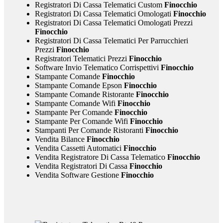
Registratori Di Cassa Telematici Custom
Finocchio
Registratori Di Cassa Telematici Omologati
Finocchio
Registratori Di Cassa Telematici Omologati Prezzi
Finocchio
Registratori Di Cassa Telematici Per Parrucchieri
Prezzi
Finocchio
Registratori Telematici Prezzi
Finocchio
Software Invio Telematico Corrispettivi
Finocchio
Stampante Comande
Finocchio
Stampante Comande Epson
Finocchio
Stampante Comande Ristorante
Finocchio
Stampante Comande Wifi
Finocchio
Stampante Per Comande
Finocchio
Stampante Per Comande Wifi
Finocchio
Stampanti Per Comande Ristoranti
Finocchio
Vendita Bilance
Finocchio
Vendita Cassetti Automatici
Finocchio
Vendita Registratore Di Cassa Telematico
Finocchio
Vendita Registratori Di Cassa
Finocchio
Vendita Software Gestione
Finocchio