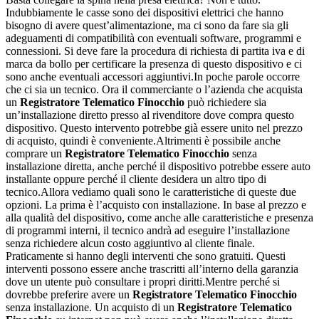
Indubbiamente le casse sono dei dispositivi elettrici che hanno
bisogno di avere quest’alimentazione, ma ci sono da fare sia gli
adeguamenti di compatibilità con eventuali software, programmi e
connessioni. Si deve fare la procedura di richiesta di partita iva e di
marca da bollo per certificare la presenza di questo dispositivo e ci
sono anche eventuali accessori aggiuntivi.In poche parole occorre
che ci sia un tecnico. Ora il commerciante o l’azienda che acquista
un
Registratore Telematico Finocchio
può richiedere sia
un’installazione diretto presso al rivenditore dove compra questo
dispositivo. Questo intervento potrebbe già essere unito nel prezzo
di acquisto, quindi è conveniente.Altrimenti è possibile anche
comprare un
Registratore Telematico Finocchio
senza
installazione diretta, anche perché il dispositivo potrebbe essere auto
installante oppure perché il cliente desidera un altro tipo di
tecnico.Allora vediamo quali sono le caratteristiche di queste due
opzioni. La prima è l’acquisto con installazione. In base al prezzo e
alla qualità del dispositivo, come anche alle caratteristiche e presenza
di programmi interni, il tecnico andrà ad eseguire l’installazione
senza richiedere alcun costo aggiuntivo al cliente finale.
Praticamente si hanno degli interventi che sono gratuiti. Questi
interventi possono essere anche trascritti all’interno della garanzia
dove un utente può consultare i propri diritti.Mentre perché si
dovrebbe preferire avere un
Registratore Telematico Finocchio
senza installazione. Un acquisto di un
Registratore Telematico