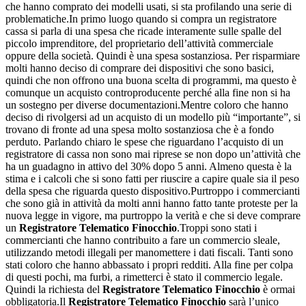
che hanno comprato dei modelli usati, si sta profilando una serie di
problematiche.In primo luogo quando si compra un registratore
cassa si parla di una spesa che ricade interamente sulle spalle del
piccolo imprenditore, del proprietario dell’attività commerciale
oppure della società. Quindi è una spesa sostanziosa. Per risparmiare
molti hanno deciso di comprare dei dispositivi che sono basici,
quindi che non offrono una buona scelta di programmi, ma questo è
comunque un acquisto controproducente perché alla fine non si ha
un sostegno per diverse documentazioni.Mentre coloro che hanno
deciso di rivolgersi ad un acquisto di un modello più “importante”, si
trovano di fronte ad una spesa molto sostanziosa che è a fondo
perduto. Parlando chiaro le spese che riguardano l’acquisto di un
registratore di cassa non sono mai riprese se non dopo un’attività che
ha un guadagno in attivo del 30% dopo 5 anni. Almeno questa è la
stima e i calcoli che si sono fatti per riuscire a capire quale sia il peso
della spesa che riguarda questo dispositivo.Purtroppo i commercianti
che sono già in attività da molti anni hanno fatto tante proteste per la
nuova legge in vigore, ma purtroppo la verità e che si deve comprare
un
Registratore Telematico Finocchio
.Troppi sono stati i
commercianti che hanno contribuito a fare un commercio sleale,
utilizzando metodi illegali per manomettere i dati fiscali. Tanti sono
stati coloro che hanno abbassato i propri redditi. Alla fine per colpa
di questi pochi, ma furbi, a rimetterci è stato il commercio legale.
Quindi la richiesta del
Registratore Telematico Finocchio
è ormai
obbligatoria.Il
Registratore Telematico Finocchio
sarà l’unico