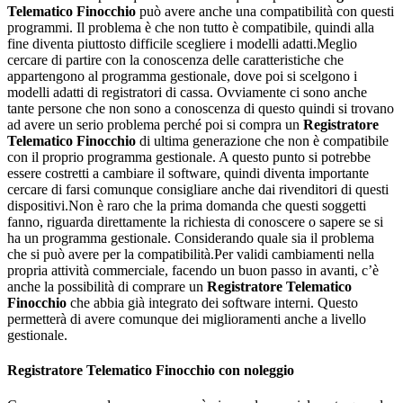
Telematico Finocchio
può avere anche una compatibilità con questi
programmi. Il problema è che non tutto è compatibile, quindi alla
fine diventa piuttosto difficile scegliere i modelli adatti.Meglio
cercare di partire con la conoscenza delle caratteristiche che
appartengono al programma gestionale, dove poi si scelgono i
modelli adatti di registratori di cassa. Ovviamente ci sono anche
tante persone che non sono a conoscenza di questo quindi si trovano
ad avere un serio problema perché poi si compra un
Registratore
Telematico Finocchio
di ultima generazione che non è compatibile
con il proprio programma gestionale. A questo punto si potrebbe
essere costretti a cambiare il software, quindi diventa importante
cercare di farsi comunque consigliare anche dai rivenditori di questi
dispositivi.Non è raro che la prima domanda che questi soggetti
fanno, riguarda direttamente la richiesta di conoscere o sapere se si
ha un programma gestionale. Considerando quale sia il problema
che si può avere per la compatibilità.Per validi cambiamenti nella
propria attività commerciale, facendo un buon passo in avanti, c’è
anche la possibilità di comprare un
Registratore Telematico
Finocchio
che abbia già integrato dei software interni. Questo
permetterà di avere comunque dei miglioramenti anche a livello
gestionale.
Registratore Telematico Finocchio
con noleggio