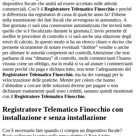
dispositivo fiscale che andrà ad essere accettato nelle attività
commerciali. Cos’è il
Registratore Telematico Finocchio
e perché
si differenzia dai registratori di cassa di qualche anno fa? Ebbene
nella trasmissione dei dati fiscali che avvengono in automatico. A
fine giornata ci sarà una connessione automatizzata che invierà tutto
quello che si è fiscalizzato durante la giornata.L’invio permette di
snellire le procedure di controllo e ci sarà anche una riduzione degli
errori di calcolo. In questo modo si ha un elenco chiaro e deciso che
permette sicuramente di notare eventuali “dubbie” vendite o anche
per allertare le autorità competenti nei controlli.Attenzione che non
parliamo di una “dittatura” di controllo, molti commercianti l’hanno
vissuta come un obbligo, ma in realtà si va ad aiutare i commercianti
onesti perché chi paga e dichiara tutto, non teme l’adeguamento del
Registratore Telematico Finocchio
, ma ha dei vantaggi per la
velocizzazione delle pratiche. Mentre per coloro che hanno
l’abitudine a cercare delle soluzioni diverse per pagare o non
dichiarare esattamente quali sono i redditi, saranno quindi monitorati
con il
Registratore Telematico Finocchio
.
Registratore Telematico Finocchio
con
installazione e senza installazione
Cos’è necessario fare quando ci compra un dispositivo fiscale?
Basta collegare la spina nella presa elettrica? Non è tutto.