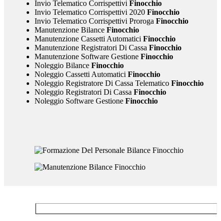
Invio Telematico Corrispettivi
Finocchio
Invio Telematico Corrispettivi 2020
Finocchio
Invio Telematico Corrispettivi Proroga
Finocchio
Manutenzione Bilance
Finocchio
Manutenzione Cassetti Automatici
Finocchio
Manutenzione Registratori Di Cassa
Finocchio
Manutenzione Software Gestione
Finocchio
Noleggio Bilance
Finocchio
Noleggio Cassetti Automatici
Finocchio
Noleggio Registratore Di Cassa Telematico
Finocchio
Noleggio Registratori Di Cassa
Finocchio
Noleggio Software Gestione
Finocchio