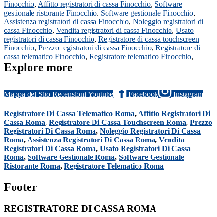
Finocchio
,
Affitto registratori di cassa Finocchio
,
Software
gestionale ristorante Finocchio
,
Software gestionale Finocchio
,
Assistenza registratori di cassa Finocchio
,
Noleggio registratori di
cassa Finocchio
,
Vendita registratori di cassa Finocchio
,
Usato
registratori di cassa Finocchio
,
Registratore di cassa touchscreen
Finocchio
,
Prezzo registratori di cassa Finocchio
,
Registratore di
cassa telematico Finocchio
,
Registratore telematico Finocchio
,
Explore more
Mappa del Sito
Recensioni
Youtube
Facebook
Instagram
Registratore Di Cassa Telematico Roma
,
Affitto Registratori Di
Cassa Roma
,
Registratore Di Cassa Touchscreen Roma
,
Prezzo
Registratori Di Cassa Roma
,
Noleggio Registratori Di Cassa
Roma
,
Assistenza Registratori Di Cassa Roma
,
Vendita
Registratori Di Cassa Roma
,
Usato Registratori Di Cassa
Roma
,
Software Gestionale Roma
,
Software Gestionale
Ristorante Roma
,
Registratore Telematico Roma
Footer
REGISTRATORE DI CASSA ROMA