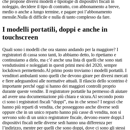
che propone diversi modelli e tipologie di dispositivi fiscali in
noleggio, decidere il tipo di contratto, con abbonamento a breve,
medio o anche a lungo termine, e pagare poi l’abbonamento
mensile.Nulla di difficile e nulla di tanto complesso da fare.
I modelli portatili, doppi e anche in
touchscreen
Quali sono i modelli che ora stanno andando per la maggiore? I
registratori di cassa sono tanti, lo abbiamo detto, lo ripetiamo e
continuiamo a dirlo, ma c’è anche una lista di quelli che sono stati
vendutissimi e noleggiati in questi primi mesi del 2020, sempre
lockdown permettendo.Al primo posto troviamo i modelli portatili. I
venditori ambulanti sono quelli che devono girare per diversi mercati
e fiere adeguandosi alle normative attuali. Il rilascio dello scontrino è
importante perché oggi si hanno dei maggiori controlli proprio
durante queste vendite. Il registratore portatile ha permesso di aiutare
ad avere una documentazione più chiara e sicura.Al secondo posto
ci sono i registratori fiscali “doppi”, ma in che senso? I negozi che
hanno più reparti di vendita, che posseggono anche diverse sedi
oppure che in un unico reparto hanno più casse di vendita, non si
servono solo di un unico registratore fiscale, devono essere doppi.I
dispositivi fiscali nelle diverse sedi hanno una differenza per
l’indirizzo, mentre per quelli che sono doppi, dove ci sono gli stessi