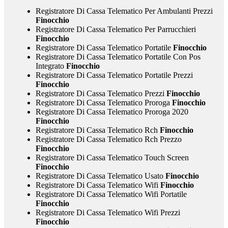
Registratore Di Cassa Telematico Per Ambulanti Prezzi
Finocchio
Registratore Di Cassa Telematico Per Parrucchieri
Finocchio
Registratore Di Cassa Telematico Portatile
Finocchio
Registratore Di Cassa Telematico Portatile Con Pos
Integrato
Finocchio
Registratore Di Cassa Telematico Portatile Prezzi
Finocchio
Registratore Di Cassa Telematico Prezzi
Finocchio
Registratore Di Cassa Telematico Proroga
Finocchio
Registratore Di Cassa Telematico Proroga 2020
Finocchio
Registratore Di Cassa Telematico Rch
Finocchio
Registratore Di Cassa Telematico Rch Prezzo
Finocchio
Registratore Di Cassa Telematico Touch Screen
Finocchio
Registratore Di Cassa Telematico Usato
Finocchio
Registratore Di Cassa Telematico Wifi
Finocchio
Registratore Di Cassa Telematico Wifi Portatile
Finocchio
Registratore Di Cassa Telematico Wifi Prezzi
Finocchio