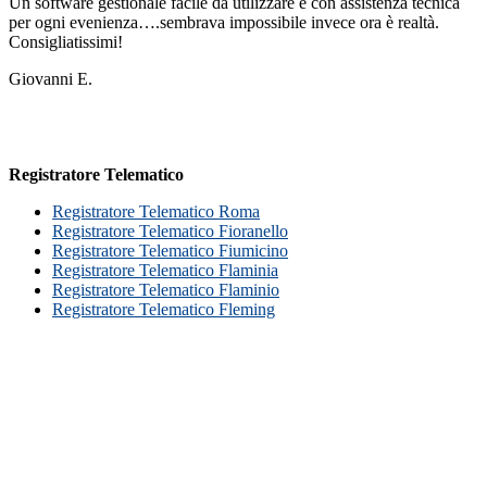
Un software gestionale facile da utilizzare e con assistenza tecnica
per ogni evenienza….sembrava impossibile invece ora è realtà.
Consigliatissimi!
Giovanni E.
Registratore Telematico
Registratore Telematico Roma
Registratore Telematico Fioranello
Registratore Telematico Fiumicino
Registratore Telematico Flaminia
Registratore Telematico Flaminio
Registratore Telematico Fleming