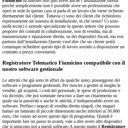
Fiumicino
su internet non può avere anche l’installazione diretta
perché semplicemente non è possibile avere un professionista che
operi in sede.In questo caso si parla di un lavoro che viene richiesto
direttamente dal cliente. Tuttavia ci sono dei clienti che richiedono
espressamente un’assenza di installazione, in che senso? Ci sono
molti tecnici e aziende specializzate in questo settore che possono
proporre dei contratti di collaborazione, non di vendita, ma di
manutenzione e riparazione diretta, su dei dispositivi fiscali, ma essi
partono dall’installazione.Questo vuol dire che un cliente potrà
comunque richiedere questo tipo di lavoro avendo a disposizione un
contratto a prezzi convenienti.
Registratore Telematico Fiumicino
compatibile con il
nostro software gestionale
Le attività che già sono in affari da qualche anno, posseggono dei
software e programmi gestionali. Per riuscire a gestire al meglio le
vendite, gli acquisti, i costi del personale, le spese di produzione e
via dicendo, che poi sommate riescono a dare un chiarimento su
quale sia la passività o anche le attività, è indispensabile avere un
software. Perfino i negozi di vendita diretta singoli, che magari
hanno un fatturato di piccole dimensioni anche inferiori ai 50.000
euro, che vanno ad avere questo tipo di programma. Quindi è
importante fare un passo in avanti, vale a dire avere altri dispositivi
che si uniscono poi a questi software.A questo punto il
Registratore