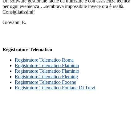
Un software gestionale facile da utilizzare e con assistenza tecnica
per ogni evenienza….sembrava impossibile invece ora è realtà.
Consigliatissimi!
Giovanni E.
Registratore Telematico
Registratore Telematico Roma
Registratore Telematico Flaminia
Registratore Telematico Flaminio
Registratore Telematico Fleming
Registratore Telematico Focene
Registratore Telematico Fontana Di Trevi