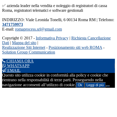
✅ azienda leader nella vendita e noleggio di registratori di cassa
Roma, registratori telematici e software gestionali
INDIRIZZO: Viale Leonida Tonelli, 6 00134 Roma RM | Telefono:
3471759973
E-mail:
romaprocess.srl@gmail.com
Copyright © 2017 -
Informativa Privacy
|
Richiesta Cancellazione
Dati
|
Mappa del sito
|
Realizzazione Siti Internet
-
Posizionamento siti web ROMA
-
Solution Group Communication
CHIAMA ORA
WHATSAPP
EMAIL
Questo sito utilizza cookie in conformità alla policy e cookie che
rientrano nella responsabilità di terze parti. Proseguendo nella
navigazione acconsenti all’utilizzo di cookie.
Ok
Leggi di più