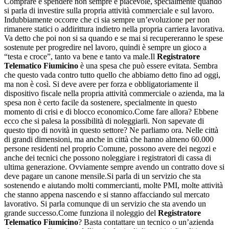
Comprare e spendere non sempre è piacevole, specialmente quando
si parla di investire sulla propria attività commerciale e sul lavoro.
Indubbiamente occorre che ci sia sempre un’evoluzione per non
rimanere statici o addirittura indietro nella propria carriera lavorativa.
Va detto che poi non si sa quando e se mai si recupereranno le spese
sostenute per progredire nel lavoro, quindi è sempre un gioco a
“testa e croce”, tanto va bene e tanto va male.Il
Registratore
Telematico Fiumicino
è una spesa che può essere evitata. Sembra
che questo vada contro tutto quello che abbiamo detto fino ad oggi,
ma non è così. Si deve avere per forza e obbligatoriamente il
dispositivo fiscale nella propria attività commerciale o azienda, ma la
spesa non è certo facile da sostenere, specialmente in questo
momento di crisi e di blocco economico.Come fare allora? Ebbene
ecco che si palesa la possibilità di noleggiarli. Non sapevate di
questo tipo di novità in questo settore? Ne parliamo ora. Nelle città
di grandi dimensioni, ma anche in città che hanno almeno 60.000
persone residenti nel proprio Comune, possono avere dei negozi e
anche dei tecnici che possono noleggiare i registratori di cassa di
ultima generazione. Ovviamente sempre avendo un contratto dove si
deve pagare un canone mensile.Si parla di un servizio che sta
sostenendo e aiutando molti commercianti, molte PMI, molte attività
che stanno appena nascendo e si stanno affacciando sul mercato
lavorativo. Si parla comunque di un servizio che sta avendo un
grande successo.Come funziona il noleggio del
Registratore
Telematico Fiumicino
? Basta contattare un tecnico o un’azienda