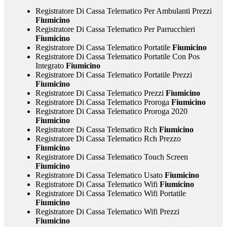
Registratore Di Cassa Telematico Per Ambulanti Prezzi
Fiumicino
Registratore Di Cassa Telematico Per Parrucchieri
Fiumicino
Registratore Di Cassa Telematico Portatile
Fiumicino
Registratore Di Cassa Telematico Portatile Con Pos
Integrato
Fiumicino
Registratore Di Cassa Telematico Portatile Prezzi
Fiumicino
Registratore Di Cassa Telematico Prezzi
Fiumicino
Registratore Di Cassa Telematico Proroga
Fiumicino
Registratore Di Cassa Telematico Proroga 2020
Fiumicino
Registratore Di Cassa Telematico Rch
Fiumicino
Registratore Di Cassa Telematico Rch Prezzo
Fiumicino
Registratore Di Cassa Telematico Touch Screen
Fiumicino
Registratore Di Cassa Telematico Usato
Fiumicino
Registratore Di Cassa Telematico Wifi
Fiumicino
Registratore Di Cassa Telematico Wifi Portatile
Fiumicino
Registratore Di Cassa Telematico Wifi Prezzi
Fiumicino