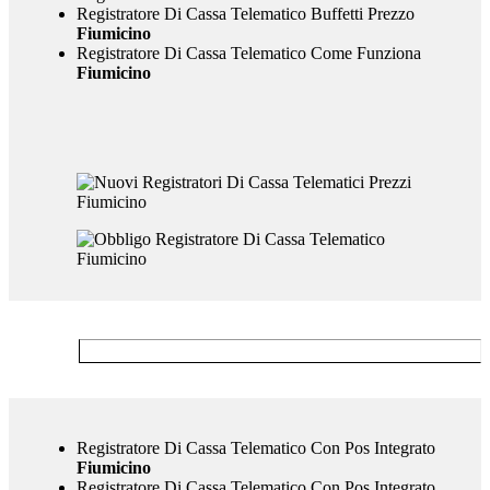
Registratore Di Cassa Telematico Buffetti Prezzo
Fiumicino
Registratore Di Cassa Telematico Come Funziona
Fiumicino
Registratore Di Cassa Telematico Con Pos Integrato
Fiumicino
Registratore Di Cassa Telematico Con Pos Integrato