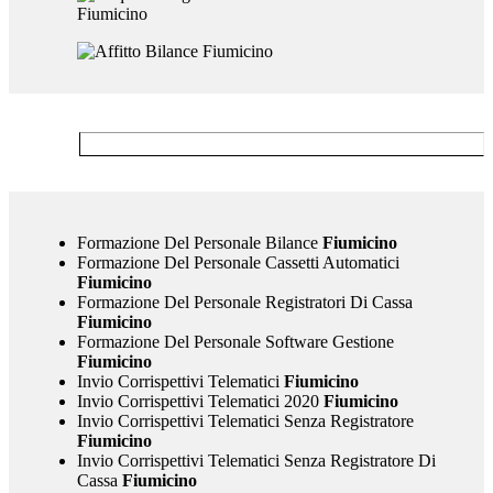
Formazione Del Personale Bilance
Fiumicino
Formazione Del Personale Cassetti Automatici
Fiumicino
Formazione Del Personale Registratori Di Cassa
Fiumicino
Formazione Del Personale Software Gestione
Fiumicino
Invio Corrispettivi Telematici
Fiumicino
Invio Corrispettivi Telematici 2020
Fiumicino
Invio Corrispettivi Telematici Senza Registratore
Fiumicino
Invio Corrispettivi Telematici Senza Registratore Di
Cassa
Fiumicino