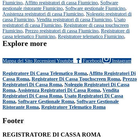
Fiumicino
,
Affitto registratori di cassa Fiumicino
,
Software
gestionale ristorante Fiumicino
,
Software gestionale Fiumicino
,
Assistenza registratori di cassa Fiumicino
,
Noleggio registratori di
cassa Fiumicino
,
Vendita registratori di cassa Fiumicino
,
Usato
registratori di cassa Fiumicino
,
Registratore di cassa touchscreen
Fiumicino
,
Prezzo registratori di cassa Fiumicino
,
Registratore di
cassa telematico Fiumicino
,
Registratore telematico Fiumicino
,
Explore more
Mappa del Sito
Recensioni
Youtube
Facebook
Instagram
Registratore Di Cassa Telematico Roma
,
Affitto Registratori Di
Cassa Roma
,
Registratore Di Cassa Touchscreen Roma
,
Prezzo
Registratori Di Cassa Roma
,
Noleggio Registratori Di Cassa
Roma
,
Assistenza Registratori Di Cassa Roma
,
Vendita
Registratori Di Cassa Roma
,
Usato Registratori Di Cassa
Roma
,
Software Gestionale Roma
,
Software Gestionale
Ristorante Roma
,
Registratore Telematico Roma
Footer
REGISTRATORE DI CASSA ROMA