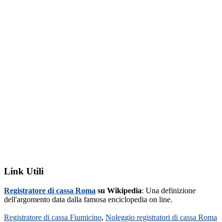
Link Utili
Registratore di cassa Roma
su Wikipedia
: Una definizione
dell'argomento data dalla famosa enciclopedia on line.
Registratore di cassa Fiumicino
,
Noleggio registratori di cassa Roma