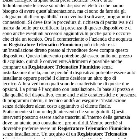
Indubbiamente le casse sono dei dispositivi elettrici che hanno
bisogno di avere quest’alimentazione, ma ci sono da fare sia gli
adeguamenti di compatibilità con eventuali software, programmi e
connessioni. Si deve fare la procedura di richiesta di partita iva e di
marca da bollo per certificare la presenza di questo dispositivo e ci
sono anche eventuali accessori aggiuntivi.In poche parole occorre
che ci sia un tecnico. Ora il commerciante o l’azienda che acquista
un
Registratore Telematico Fiumicino
può richiedere sia
un’installazione diretto presso al rivenditore dove compra questo
dispositivo. Questo intervento potrebbe già essere unito nel prezzo
di acquisto, quindi è conveniente.Altrimenti è possibile anche
comprare un
Registratore Telematico Fiumicino
senza
installazione diretta, anche perché il dispositivo potrebbe essere auto
installante oppure perché il cliente desidera un altro tipo di
tecnico.Allora vediamo quali sono le caratteristiche di queste due
opzioni. La prima è l’acquisto con installazione. In base al prezzo e
alla qualità del dispositivo, come anche alle caratteristiche e presenza
di programmi interni, il tecnico andrà ad eseguire l’installazione
senza richiedere alcun costo aggiuntivo al cliente finale.
Praticamente si hanno degli interventi che sono gratuiti. Questi
interventi possono essere anche trascritti all’interno della garanzia
dove un utente può consultare i propri diritti.Mentre perché si
dovrebbe preferire avere un
Registratore Telematico Fiumicino
senza installazione. Un acquisto di un
Registratore Telematico