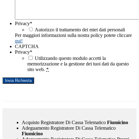
Privacy
*
Autorizzo il trattamento dei miei dati personali
Per maggiori informazioni sulla nostra policy potete cliccare
qui!
CAPTCHA
Privacy
*
Utilizzando questo modulo accetti la
memorizzazione e la gestione dei tuoi dati da questo
sito web.
*
Acquisto Registratore Di Cassa Telematico
Fiumicino
Adeguamento Registratore Di Cassa Telematico
Fiumicino