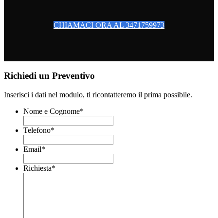
CHIAMACI ORA AL 3471759973
Richiedi un Preventivo
Inserisci i dati nel modulo, ti ricontatteremo il prima possibile.
Nome e Cognome
*
Telefono
*
Email
*
Richiesta
*