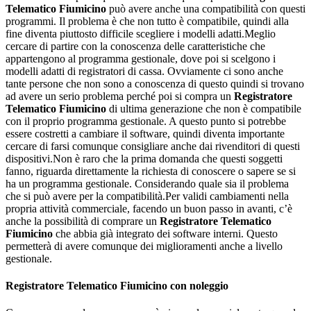
Telematico Fiumicino
può avere anche una compatibilità con questi
programmi. Il problema è che non tutto è compatibile, quindi alla
fine diventa piuttosto difficile scegliere i modelli adatti.Meglio
cercare di partire con la conoscenza delle caratteristiche che
appartengono al programma gestionale, dove poi si scelgono i
modelli adatti di registratori di cassa. Ovviamente ci sono anche
tante persone che non sono a conoscenza di questo quindi si trovano
ad avere un serio problema perché poi si compra un
Registratore
Telematico Fiumicino
di ultima generazione che non è compatibile
con il proprio programma gestionale. A questo punto si potrebbe
essere costretti a cambiare il software, quindi diventa importante
cercare di farsi comunque consigliare anche dai rivenditori di questi
dispositivi.Non è raro che la prima domanda che questi soggetti
fanno, riguarda direttamente la richiesta di conoscere o sapere se si
ha un programma gestionale. Considerando quale sia il problema
che si può avere per la compatibilità.Per validi cambiamenti nella
propria attività commerciale, facendo un buon passo in avanti, c’è
anche la possibilità di comprare un
Registratore Telematico
Fiumicino
che abbia già integrato dei software interni. Questo
permetterà di avere comunque dei miglioramenti anche a livello
gestionale.
Registratore Telematico Fiumicino
con noleggio