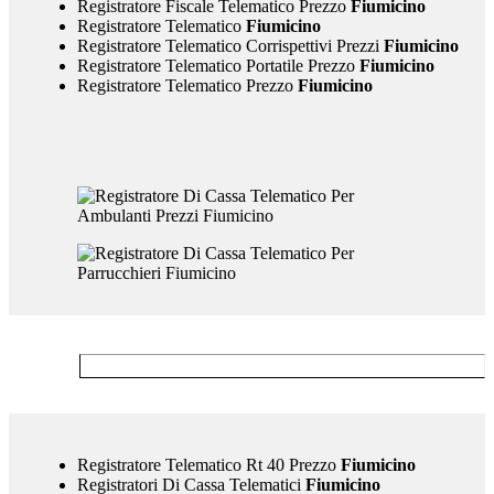
Registratore Fiscale Telematico Prezzo
Fiumicino
Registratore Telematico
Fiumicino
Registratore Telematico Corrispettivi Prezzi
Fiumicino
Registratore Telematico Portatile Prezzo
Fiumicino
Registratore Telematico Prezzo
Fiumicino
Registratore Telematico Rt 40 Prezzo
Fiumicino
Registratori Di Cassa Telematici
Fiumicino