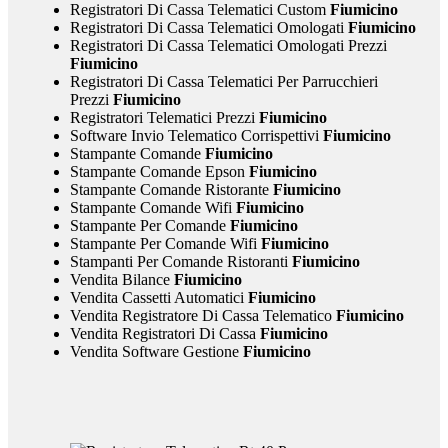
Registratori Di Cassa Telematici Custom
Fiumicino
Registratori Di Cassa Telematici Omologati
Fiumicino
Registratori Di Cassa Telematici Omologati Prezzi
Fiumicino
Registratori Di Cassa Telematici Per Parrucchieri
Prezzi
Fiumicino
Registratori Telematici Prezzi
Fiumicino
Software Invio Telematico Corrispettivi
Fiumicino
Stampante Comande
Fiumicino
Stampante Comande Epson
Fiumicino
Stampante Comande Ristorante
Fiumicino
Stampante Comande Wifi
Fiumicino
Stampante Per Comande
Fiumicino
Stampante Per Comande Wifi
Fiumicino
Stampanti Per Comande Ristoranti
Fiumicino
Vendita Bilance
Fiumicino
Vendita Cassetti Automatici
Fiumicino
Vendita Registratore Di Cassa Telematico
Fiumicino
Vendita Registratori Di Cassa
Fiumicino
Vendita Software Gestione
Fiumicino