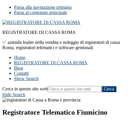
Passa alla navigazione primaria
Passa al contenuto principale
REGISTRATORE DI CASSA ROMA
✅ azienda leader nella vendita e noleggio di registratori di cassa
Roma, registratori telematici e software gestionali
Home
REGISTRATORE DI CASSA ROMA
Blog
Contatti
Show Search
Cerca in questo sito web
Hide Search
Registratore Telematico Fiumicino