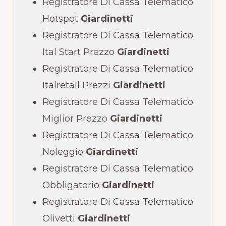
Registratore Di Cassa Telematico
Hotspot
Giardinetti
Registratore Di Cassa Telematico
Ital Start Prezzo
Giardinetti
Registratore Di Cassa Telematico
Italretail Prezzi
Giardinetti
Registratore Di Cassa Telematico
Miglior Prezzo
Giardinetti
Registratore Di Cassa Telematico
Noleggio
Giardinetti
Registratore Di Cassa Telematico
Obbligatorio
Giardinetti
Registratore Di Cassa Telematico
Olivetti
Giardinetti