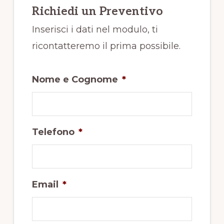
Richiedi un Preventivo
Inserisci i dati nel modulo, ti
ricontatteremo il prima possibile.
Nome e Cognome
*
Telefono
*
Email
*