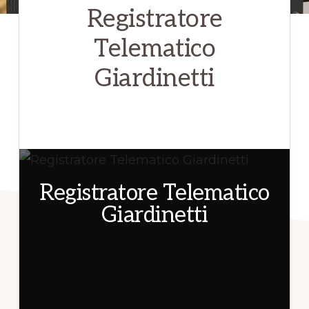
Roma,
Registratore
registratori
Telematico
telematici
Giardinetti
e
software
gestionali
Registratore Telematico
Giardinetti