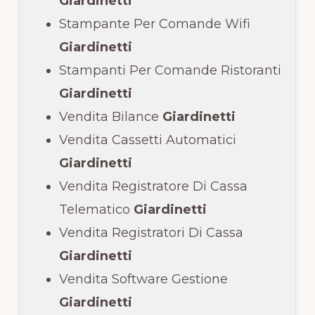
Giardinetti
Stampante Per Comande Wifi
Giardinetti
Stampanti Per Comande Ristoranti
Giardinetti
Vendita Bilance
Giardinetti
Vendita Cassetti Automatici
Giardinetti
Vendita Registratore Di Cassa
Telematico
Giardinetti
Vendita Registratori Di Cassa
Giardinetti
Vendita Software Gestione
Giardinetti