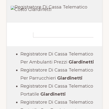
Registratore Di Cassa Telematico
Per Ambulanti Prezzi
Giardinetti
Registratore Di Cassa Telematico
Per Parrucchieri
Giardinetti
Registratore Di Cassa Telematico
Portatile
Giardinetti
Registratore Di Cassa Telematico