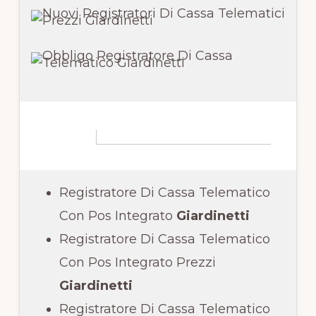
Registratore Di Cassa Telematico
Con Pos Integrato
Giardinetti
Registratore Di Cassa Telematico
Con Pos Integrato Prezzi
Giardinetti
Registratore Di Cassa Telematico