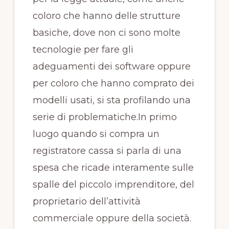
coloro che hanno delle strutture
basiche, dove non ci sono molte
tecnologie per fare gli
adeguamenti dei software oppure
per coloro che hanno comprato dei
modelli usati, si sta profilando una
serie di problematiche.In primo
luogo quando si compra un
registratore cassa si parla di una
spesa che ricade interamente sulle
spalle del piccolo imprenditore, del
proprietario dell’attività
commerciale oppure della società.