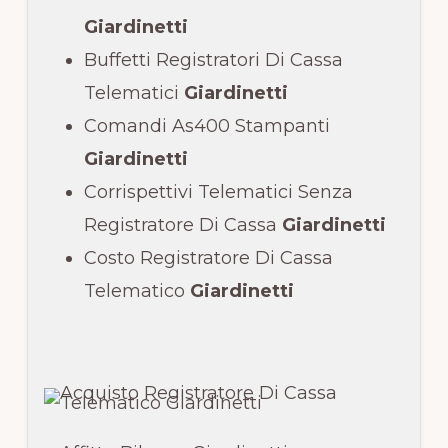
Giardinetti
Buffetti Registratori Di Cassa
Telematici
Giardinetti
Comandi As400 Stampanti
Giardinetti
Corrispettivi Telematici Senza
Registratore Di Cassa
Giardinetti
Costo Registratore Di Cassa
Telematico
Giardinetti