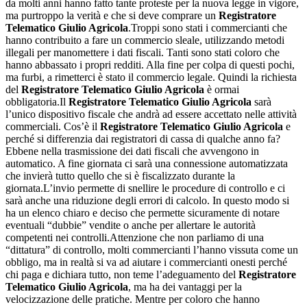
da molti anni hanno fatto tante proteste per la nuova legge in vigore,
ma purtroppo la verità e che si deve comprare un
Registratore
Telematico Giulio Agricola
.Troppi sono stati i commercianti che
hanno contribuito a fare un commercio sleale, utilizzando metodi
illegali per manomettere i dati fiscali. Tanti sono stati coloro che
hanno abbassato i propri redditi. Alla fine per colpa di questi pochi,
ma furbi, a rimetterci è stato il commercio legale. Quindi la richiesta
del
Registratore Telematico Giulio Agricola
è ormai
obbligatoria.Il
Registratore Telematico Giulio Agricola
sarà
l’unico dispositivo fiscale che andrà ad essere accettato nelle attività
commerciali. Cos’è il
Registratore Telematico Giulio Agricola
e
perché si differenzia dai registratori di cassa di qualche anno fa?
Ebbene nella trasmissione dei dati fiscali che avvengono in
automatico. A fine giornata ci sarà una connessione automatizzata
che invierà tutto quello che si è fiscalizzato durante la
giornata.L’invio permette di snellire le procedure di controllo e ci
sarà anche una riduzione degli errori di calcolo. In questo modo si
ha un elenco chiaro e deciso che permette sicuramente di notare
eventuali “dubbie” vendite o anche per allertare le autorità
competenti nei controlli.Attenzione che non parliamo di una
“dittatura” di controllo, molti commercianti l’hanno vissuta come un
obbligo, ma in realtà si va ad aiutare i commercianti onesti perché
chi paga e dichiara tutto, non teme l’adeguamento del
Registratore
Telematico Giulio Agricola
, ma ha dei vantaggi per la
velocizzazione delle pratiche. Mentre per coloro che hanno