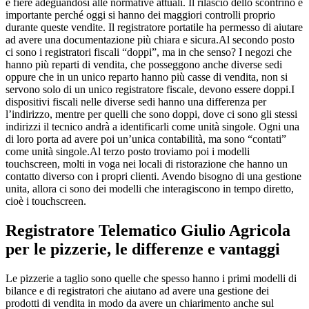
e fiere adeguandosi alle normative attuali. Il rilascio dello scontrino è
importante perché oggi si hanno dei maggiori controlli proprio
durante queste vendite. Il registratore portatile ha permesso di aiutare
ad avere una documentazione più chiara e sicura.Al secondo posto
ci sono i registratori fiscali “doppi”, ma in che senso? I negozi che
hanno più reparti di vendita, che posseggono anche diverse sedi
oppure che in un unico reparto hanno più casse di vendita, non si
servono solo di un unico registratore fiscale, devono essere doppi.I
dispositivi fiscali nelle diverse sedi hanno una differenza per
l’indirizzo, mentre per quelli che sono doppi, dove ci sono gli stessi
indirizzi il tecnico andrà a identificarli come unità singole. Ogni una
di loro porta ad avere poi un’unica contabilità, ma sono “contati”
come unità singole.Al terzo posto troviamo poi i modelli
touchscreen, molti in voga nei locali di ristorazione che hanno un
contatto diverso con i propri clienti. Avendo bisogno di una gestione
unita, allora ci sono dei modelli che interagiscono in tempo diretto,
cioè i touchscreen.
Registratore Telematico Giulio Agricola
per le pizzerie, le differenze e vantaggi
Le pizzerie a taglio sono quelle che spesso hanno i primi modelli di
bilance e di registratori che aiutano ad avere una gestione dei
prodotti di vendita in modo da avere un chiarimento anche sul