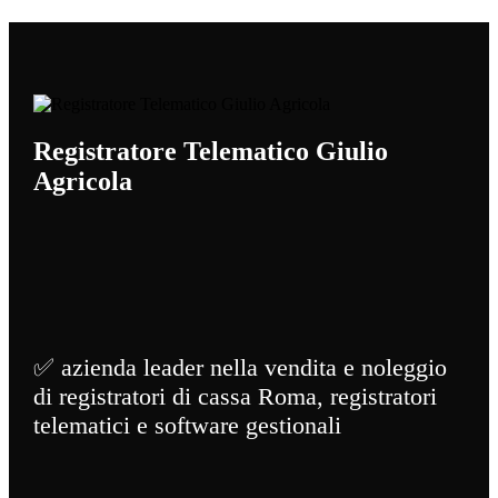
Registratore Telematico Giulio
Agricola
✅ azienda leader nella vendita e noleggio
di registratori di cassa Roma, registratori
telematici e software gestionali