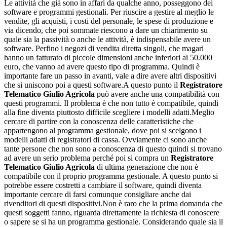
Le attività che già sono in affari da qualche anno, posseggono dei
software e programmi gestionali. Per riuscire a gestire al meglio le
vendite, gli acquisti, i costi del personale, le spese di produzione e
via dicendo, che poi sommate riescono a dare un chiarimento su
quale sia la passività o anche le attività, è indispensabile avere un
software. Perfino i negozi di vendita diretta singoli, che magari
hanno un fatturato di piccole dimensioni anche inferiori ai 50.000
euro, che vanno ad avere questo tipo di programma. Quindi è
importante fare un passo in avanti, vale a dire avere altri dispositivi
che si uniscono poi a questi software.A questo punto il
Registratore
Telematico Giulio Agricola
può avere anche una compatibilità con
questi programmi. Il problema è che non tutto è compatibile, quindi
alla fine diventa piuttosto difficile scegliere i modelli adatti.Meglio
cercare di partire con la conoscenza delle caratteristiche che
appartengono al programma gestionale, dove poi si scelgono i
modelli adatti di registratori di cassa. Ovviamente ci sono anche
tante persone che non sono a conoscenza di questo quindi si trovano
ad avere un serio problema perché poi si compra un
Registratore
Telematico Giulio Agricola
di ultima generazione che non è
compatibile con il proprio programma gestionale. A questo punto si
potrebbe essere costretti a cambiare il software, quindi diventa
importante cercare di farsi comunque consigliare anche dai
rivenditori di questi dispositivi.Non è raro che la prima domanda che
questi soggetti fanno, riguarda direttamente la richiesta di conoscere
o sapere se si ha un programma gestionale. Considerando quale sia il