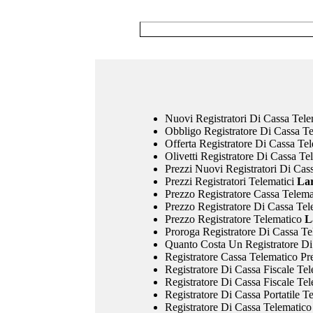
Nuovi Registratori Di Cassa Tele
Obbligo Registratore Di Cassa T
Offerta Registratore Di Cassa Te
Olivetti Registratore Di Cassa Te
Prezzi Nuovi Registratori Di Cas
Prezzi Registratori Telematici
Lar
Prezzo Registratore Cassa Telema
Prezzo Registratore Di Cassa Tel
Prezzo Registratore Telematico
L
Proroga Registratore Di Cassa Te
Quanto Costa Un Registratore Di
Registratore Cassa Telematico Pr
Registratore Di Cassa Fiscale Te
Registratore Di Cassa Fiscale Tel
Registratore Di Cassa Portatile T
Registratore Di Cassa Telematico