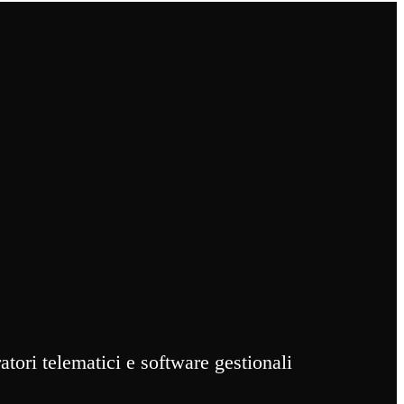
atori telematici e software gestionali