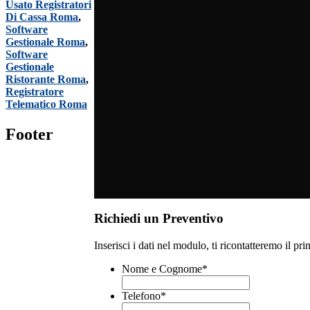
Usato Registratori
Di Cassa Roma
,
Software
Gestionale Roma
,
Software
Gestionale
Ristorante Roma
,
Registratore
Telematico Roma
Footer
Richiedi un Preventivo
Inserisci i dati nel modulo, ti ricontatteremo il pri
Nome e Cognome
*
Telefono
*