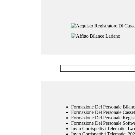
Formazione Del Personale Bilan
Formazione Del Personale Casset
Formazione Del Personale Regist
Formazione Del Personale Softw
Invio Corrispettivi Telematici
Lar
Invio Corrispettivi Telematici 20