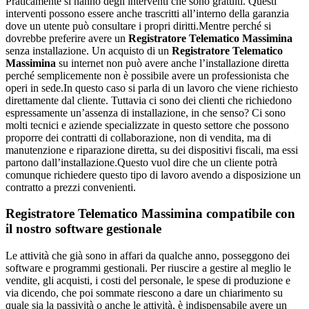
Praticamente si hanno degli interventi che sono gratuiti. Questi
interventi possono essere anche trascritti all’interno della garanzia
dove un utente può consultare i propri diritti.Mentre perché si
dovrebbe preferire avere un
Registratore Telematico Massimina
senza installazione. Un acquisto di un
Registratore Telematico
Massimina
su internet non può avere anche l’installazione diretta
perché semplicemente non è possibile avere un professionista che
operi in sede.In questo caso si parla di un lavoro che viene richiesto
direttamente dal cliente. Tuttavia ci sono dei clienti che richiedono
espressamente un’assenza di installazione, in che senso? Ci sono
molti tecnici e aziende specializzate in questo settore che possono
proporre dei contratti di collaborazione, non di vendita, ma di
manutenzione e riparazione diretta, su dei dispositivi fiscali, ma essi
partono dall’installazione.Questo vuol dire che un cliente potrà
comunque richiedere questo tipo di lavoro avendo a disposizione un
contratto a prezzi convenienti.
Registratore Telematico Massimina
compatibile con
il nostro software gestionale
Le attività che già sono in affari da qualche anno, posseggono dei
software e programmi gestionali. Per riuscire a gestire al meglio le
vendite, gli acquisti, i costi del personale, le spese di produzione e
via dicendo, che poi sommate riescono a dare un chiarimento su
quale sia la passività o anche le attività, è indispensabile avere un