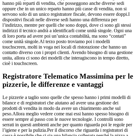
hanno più reparti di vendita, che posseggono anche diverse sedi
oppure che in un unico reparto hanno più casse di vendita, non si
servono solo di un unico registratore fiscale, devono essere doppi.I
dispositivi fiscali nelle diverse sedi hanno una differenza per
l’indirizzo, mentre per quelli che sono doppi, dove ci sono gli stessi
indirizzi il tecnico andrà a identificarli come unità singole. Ogni una
di loro porta ad avere poi un’unica contabilità, ma sono “contati”
come unità singole.Al terzo posto troviamo poi i modelli
touchscreen, molti in voga nei locali di ristorazione che hanno un
contatto diverso con i propri clienti. Avendo bisogno di una gestione
unita, allora ci sono dei modelli che interagiscono in tempo diretto,
cioè i touchscreen.
Registratore Telematico Massimina
per le
pizzerie, le differenze e vantaggi
Le pizzerie a taglio sono quelle che spesso hanno i primi modelli di
bilance e di registratori che aiutano ad avere una gestione dei
prodotti di vendita in modo da avere un chiarimento anche sul
peso.Allora meglio vedere come mai essi hanno spesso bisogno di
essere sempre al passo con le nuove tecnologie. I controlli sono
serrati in questi ambienti anche per quanto riguarda poi le regole per
l’igiene e per la pulizia.Per il discorso che riguarda i registratori di
cassa è possibile che ci sia una bilancia collegata perché la pizza a