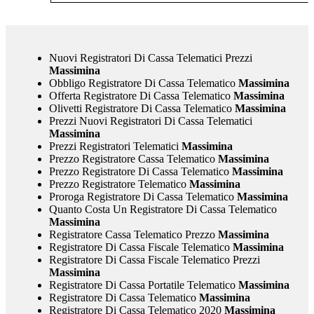
Nuovi Registratori Di Cassa Telematici Prezzi
Massimina
Obbligo Registratore Di Cassa Telematico
Massimina
Offerta Registratore Di Cassa Telematico
Massimina
Olivetti Registratore Di Cassa Telematico
Massimina
Prezzi Nuovi Registratori Di Cassa Telematici
Massimina
Prezzi Registratori Telematici
Massimina
Prezzo Registratore Cassa Telematico
Massimina
Prezzo Registratore Di Cassa Telematico
Massimina
Prezzo Registratore Telematico
Massimina
Proroga Registratore Di Cassa Telematico
Massimina
Quanto Costa Un Registratore Di Cassa Telematico
Massimina
Registratore Cassa Telematico Prezzo
Massimina
Registratore Di Cassa Fiscale Telematico
Massimina
Registratore Di Cassa Fiscale Telematico Prezzi
Massimina
Registratore Di Cassa Portatile Telematico
Massimina
Registratore Di Cassa Telematico
Massimina
Registratore Di Cassa Telematico 2020
Massimina