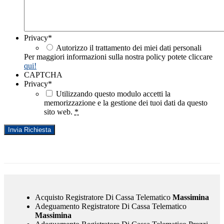
Privacy
*
Autorizzo il trattamento dei miei dati personali
Per maggiori informazioni sulla nostra policy potete cliccare
qui!
CAPTCHA
Privacy
*
Utilizzando questo modulo accetti la
memorizzazione e la gestione dei tuoi dati da questo
sito web.
*
Acquisto Registratore Di Cassa Telematico
Massimina
Adeguamento Registratore Di Cassa Telematico
Massimina