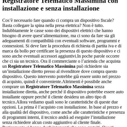
Registratore Telematico Massimina
con
installazione e senza installazione
Cos’è necessario fare quando ci compra un dispositivo fiscale?
Basta collegare la spina nella presa elettrica? Non è tutto.
Indubbiamente le casse sono dei dispositivi elettrici che hanno
bisogno di avere quest’alimentazione, ma ci sono da fare sia gli
adeguamenti di compatibilità con eventuali software, programmi e
connessioni. Si deve fare la procedura di richiesta di partita iva e di
marca da bollo per certificare la presenza di questo dispositivo e ci
sono anche eventuali accessori aggiuntivi.In poche parole occorre
che ci sia un tecnico. Ora il commerciante o l’azienda che acquista
un
Registratore Telematico Massimina
può richiedere sia
un’installazione diretto presso al rivenditore dove compra questo
dispositivo. Questo intervento potrebbe già essere unito nel prezzo
di acquisto, quindi è conveniente.Altrimenti è possibile anche
comprare un
Registratore Telematico Massimina
senza
installazione diretta, anche perché il dispositivo potrebbe essere auto
installante oppure perché il cliente desidera un altro tipo di
tecnico.Allora vediamo quali sono le caratteristiche di queste due
opzioni. La prima è l’acquisto con installazione. In base al prezzo e
alla qualità del dispositivo, come anche alle caratteristiche e presenza
di programmi interni, il tecnico andrà ad eseguire l’installazione
senza richiedere alcun costo aggiuntivo al cliente finale.