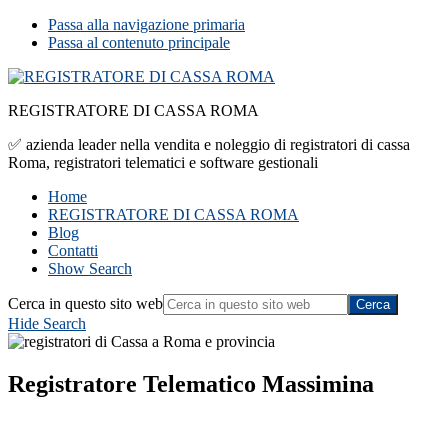
Passa alla navigazione primaria
Passa al contenuto principale
REGISTRATORE DI CASSA ROMA
✅ azienda leader nella vendita e noleggio di registratori di cassa
Roma, registratori telematici e software gestionali
Home
REGISTRATORE DI CASSA ROMA
Blog
Contatti
Show Search
Cerca in questo sito web
Hide Search
Registratore Telematico Massimina