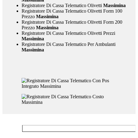
Registratore Di Cassa Telematico Olivetti
Massimina
Registratore Di Cassa Telematico Olivetti Form 100
Prezzo
Massimina
Registratore Di Cassa Telematico Olivetti Form 200
Prezzo
Massimina
Registratore Di Cassa Telematico Olivetti Prezzi
Massimina
Registratore Di Cassa Telematico Per Ambulanti
Massimina