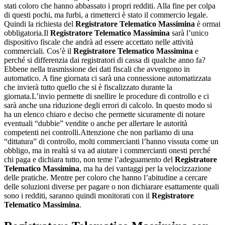
stati coloro che hanno abbassato i propri redditi. Alla fine per colpa
di questi pochi, ma furbi, a rimetterci è stato il commercio legale.
Quindi la richiesta del
Registratore Telematico Massimina
è ormai
obbligatoria.Il
Registratore Telematico Massimina
sarà l’unico
dispositivo fiscale che andrà ad essere accettato nelle attività
commerciali. Cos’è il
Registratore Telematico Massimina
e
perché si differenzia dai registratori di cassa di qualche anno fa?
Ebbene nella trasmissione dei dati fiscali che avvengono in
automatico. A fine giornata ci sarà una connessione automatizzata
che invierà tutto quello che si è fiscalizzato durante la
giornata.L’invio permette di snellire le procedure di controllo e ci
sarà anche una riduzione degli errori di calcolo. In questo modo si
ha un elenco chiaro e deciso che permette sicuramente di notare
eventuali “dubbie” vendite o anche per allertare le autorità
competenti nei controlli.Attenzione che non parliamo di una
“dittatura” di controllo, molti commercianti l’hanno vissuta come un
obbligo, ma in realtà si va ad aiutare i commercianti onesti perché
chi paga e dichiara tutto, non teme l’adeguamento del
Registratore
Telematico Massimina
, ma ha dei vantaggi per la velocizzazione
delle pratiche. Mentre per coloro che hanno l’abitudine a cercare
delle soluzioni diverse per pagare o non dichiarare esattamente quali
sono i redditi, saranno quindi monitorati con il
Registratore
Telematico Massimina
.