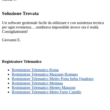
Soluzione Trovata
Un software gestionale facile da utilizzare e con assistenza tecnica
per ogni evenienza….sembrava impossibile invece ora è realtà.
Consigliatissimi!
Giovanni E.
Registratore Telematico
Registratore Telematico Roma
Registratore Telematico Mazzano Romano
Registratore Telematico Medro Porta furba Quadraro
Registratore Telematico Mentana
Registratore Telematico Mentro Manzoni
Registratore Telematico Metro Furio Camillo