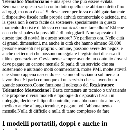
Telematico Mostacciano
è una spesa che può essere evitata.
Sembra che questo vada contro tutto quello che abbiamo detto fino
ad oggi, ma non è così. Si deve avere per forza e obbligatoriamente
il dispositivo fiscale nella propria attività commerciale o azienda, ma
la spesa non è certo facile da sostenere, specialmente in questo
momento di crisi e di blocco economico.Come fare allora? Ebbene
ecco che si palesa la possibilità di noleggiarli. Non sapevate di
questo tipo di novità in questo settore? Ne parliamo ora. Nelle città
di grandi dimensioni, ma anche in città che hanno almeno 60.000
persone residenti nel proprio Comune, possono avere dei negozi e
anche dei tecnici che possono noleggiare i registratori di cassa di
ultima generazione. Ovviamente sempre avendo un contratto dove si
deve pagare un canone mensile.Si parla di un servizio che sta
sostenendo e aiutando molti commercianti, molte PMI, molte attività
che stanno appena nascendo e si stanno affacciando sul mercato
lavorativo. Si parla comunque di un servizio che sta avendo un
grande successo.Come funziona il noleggio del
Registratore
Telematico Mostacciano
? Basta contattare un tecnico o un’azienda
che propone diversi modelli e tipologie di dispositivi fiscali in
noleggio, decidere il tipo di contratto, con abbonamento a breve,
medio o anche a lungo termine, e pagare poi l’abbonamento
mensile.Nulla di difficile e nulla di tanto complesso da fare.
I modelli portatili, doppi e anche in