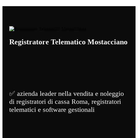
Registratore Telematico Mostacciano
✅ azienda leader nella vendita e noleggio
di registratori di cassa Roma, registratori
telematici e software gestionali