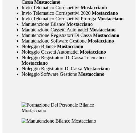
Cassa
Mostacciano
Invio Telematico Corrispettivi
Mostacciano
Invio Telematico Corrispettivi 2020
Mostacciano
Invio Telematico Corrispettivi Proroga
Mostacciano
Manutenzione Bilance
Mostacciano
Manutenzione Cassetti Automatici
Mostacciano
Manutenzione Registratori Di Cassa
Mostacciano
Manutenzione Software Gestione
Mostacciano
Noleggio Bilance
Mostacciano
Noleggio Cassetti Automatici
Mostacciano
Noleggio Registratore Di Cassa Telematico
Mostacciano
Noleggio Registratori Di Cassa
Mostacciano
Noleggio Software Gestione
Mostacciano