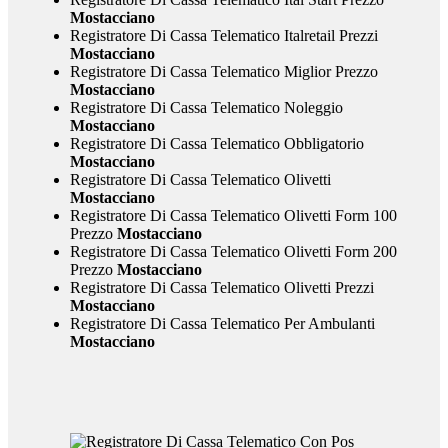
Mostacciano
Registratore Di Cassa Telematico Italretail Prezzi
Mostacciano
Registratore Di Cassa Telematico Miglior Prezzo
Mostacciano
Registratore Di Cassa Telematico Noleggio
Mostacciano
Registratore Di Cassa Telematico Obbligatorio
Mostacciano
Registratore Di Cassa Telematico Olivetti
Mostacciano
Registratore Di Cassa Telematico Olivetti Form 100
Prezzo
Mostacciano
Registratore Di Cassa Telematico Olivetti Form 200
Prezzo
Mostacciano
Registratore Di Cassa Telematico Olivetti Prezzi
Mostacciano
Registratore Di Cassa Telematico Per Ambulanti
Mostacciano