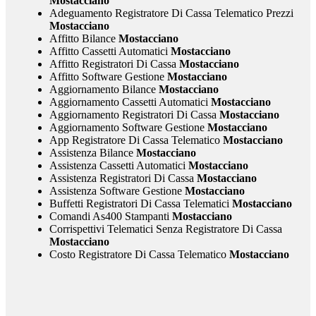
Mostacciano
Adeguamento Registratore Di Cassa Telematico Prezzi
Mostacciano
Affitto Bilance
Mostacciano
Affitto Cassetti Automatici
Mostacciano
Affitto Registratori Di Cassa
Mostacciano
Affitto Software Gestione
Mostacciano
Aggiornamento Bilance
Mostacciano
Aggiornamento Cassetti Automatici
Mostacciano
Aggiornamento Registratori Di Cassa
Mostacciano
Aggiornamento Software Gestione
Mostacciano
App Registratore Di Cassa Telematico
Mostacciano
Assistenza Bilance
Mostacciano
Assistenza Cassetti Automatici
Mostacciano
Assistenza Registratori Di Cassa
Mostacciano
Assistenza Software Gestione
Mostacciano
Buffetti Registratori Di Cassa Telematici
Mostacciano
Comandi As400 Stampanti
Mostacciano
Corrispettivi Telematici Senza Registratore Di Cassa
Mostacciano
Costo Registratore Di Cassa Telematico
Mostacciano