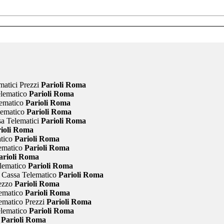
matici Prezzi
Parioli Roma
elematico
Parioli Roma
lematico
Parioli Roma
lematico
Parioli Roma
sa Telematici
Parioli Roma
ioli Roma
tico
Parioli Roma
ematico
Parioli Roma
rioli Roma
lematico
Parioli Roma
 Cassa Telematico
Parioli Roma
ezzo
Parioli Roma
lematico
Parioli Roma
ematico Prezzi
Parioli Roma
elematico
Parioli Roma
Parioli Roma