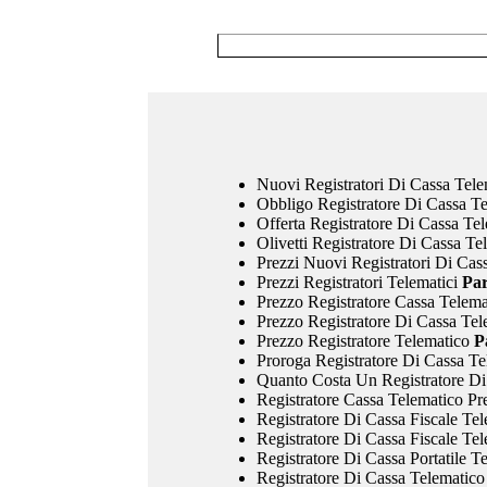
Nuovi Registratori Di Cassa Tele
Obbligo Registratore Di Cassa T
Offerta Registratore Di Cassa Te
Olivetti Registratore Di Cassa Te
Prezzi Nuovi Registratori Di Cas
Prezzi Registratori Telematici
Par
Prezzo Registratore Cassa Telema
Prezzo Registratore Di Cassa Tel
Prezzo Registratore Telematico
Pa
Proroga Registratore Di Cassa Te
Quanto Costa Un Registratore Di
Registratore Cassa Telematico Pr
Registratore Di Cassa Fiscale Te
Registratore Di Cassa Fiscale Tel
Registratore Di Cassa Portatile T
Registratore Di Cassa Telematico