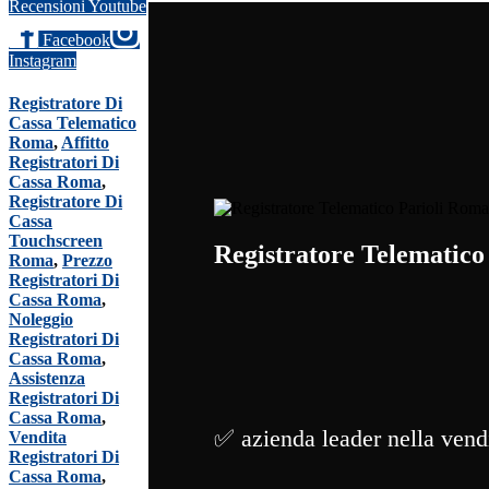
Recensioni
Youtube
Facebook
Instagram
Registratore Di
Cassa Telematico
Roma
,
Affitto
Registratori Di
Cassa Roma
,
Registratore Di
Cassa
Touchscreen
Registratore Telematico
Roma
,
Prezzo
Registratori Di
Cassa Roma
,
Noleggio
Registratori Di
Cassa Roma
,
Assistenza
Registratori Di
Cassa Roma
,
✅ azienda leader nella vendit
Vendita
Registratori Di
Cassa Roma
,