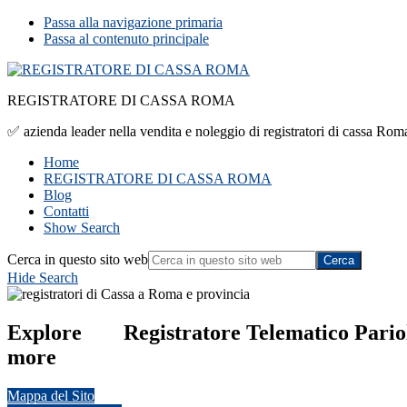
Passa alla navigazione primaria
Passa al contenuto principale
REGISTRATORE DI CASSA ROMA
✅ azienda leader nella vendita e noleggio di registratori di cassa Roma,
Home
REGISTRATORE DI CASSA ROMA
Blog
Contatti
Show Search
Cerca in questo sito web
Hide Search
Explore
Registratore Telematico Pari
more
Mappa del Sito