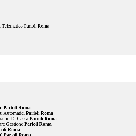
ce
Parioli Roma
ti Automatici
Parioli Roma
ratori Di Cassa
Parioli Roma
are Gestione
Parioli Roma
ioli Roma
20
Parioli Roma