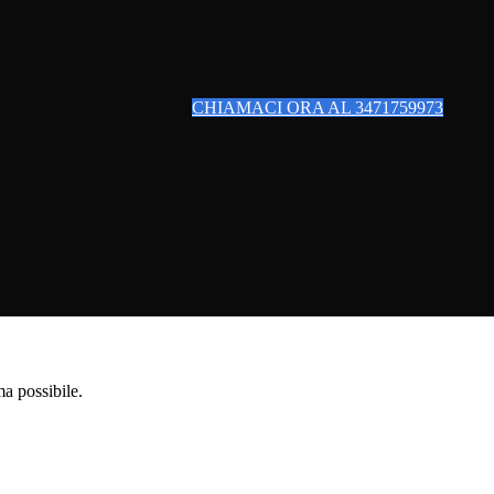
CHIAMACI ORA AL 3471759973
ma possibile.