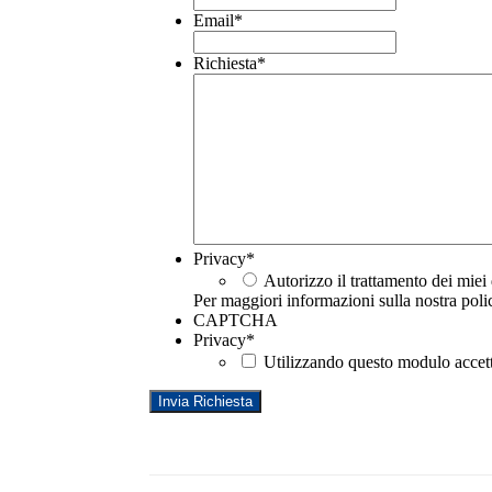
Email
*
Richiesta
*
Privacy
*
Autorizzo il trattamento dei miei 
Per maggiori informazioni sulla nostra poli
CAPTCHA
Privacy
*
Utilizzando questo modulo accett