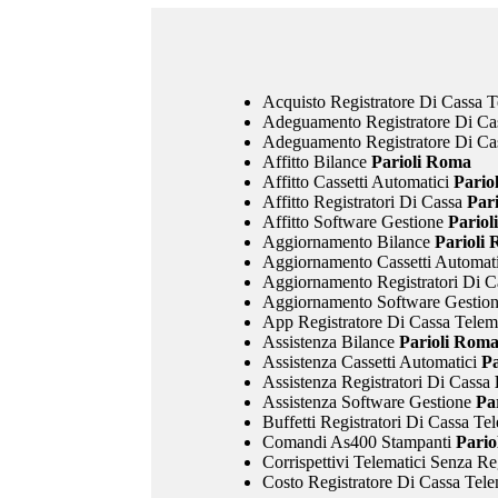
Acquisto Registratore Di Cassa T
Adeguamento Registratore Di Ca
Adeguamento Registratore Di Cas
Affitto Bilance
Parioli Roma
Affitto Cassetti Automatici
Pario
Affitto Registratori Di Cassa
Pari
Affitto Software Gestione
Pariol
Aggiornamento Bilance
Parioli
Aggiornamento Cassetti Automati
Aggiornamento Registratori Di C
Aggiornamento Software Gestio
App Registratore Di Cassa Telem
Assistenza Bilance
Parioli Rom
Assistenza Cassetti Automatici
Pa
Assistenza Registratori Di Cassa
Assistenza Software Gestione
Par
Buffetti Registratori Di Cassa Tel
Comandi As400 Stampanti
Pario
Corrispettivi Telematici Senza Re
Costo Registratore Di Cassa Tele