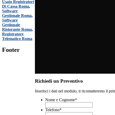
Usato Registratori
Di Cassa Roma
,
Software
Gestionale Roma
,
Software
Gestionale
Ristorante Roma
,
Registratore
Telematico Roma
Footer
Richiedi un Preventivo
Inserisci i dati nel modulo, ti ricontatteremo il pri
Nome e Cognome
*
Telefono
*