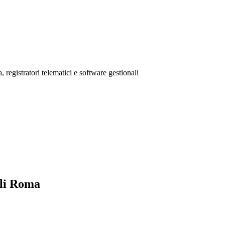
 registratori telematici e software gestionali
oli Roma