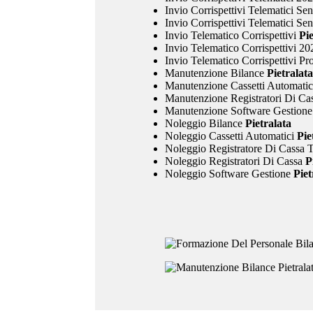
Invio Corrispettivi Telematici Se
Invio Corrispettivi Telematici Se
Invio Telematico Corrispettivi
Pie
Invio Telematico Corrispettivi 20
Invio Telematico Corrispettivi Pr
Manutenzione Bilance
Pietralata
Manutenzione Cassetti Automatic
Manutenzione Registratori Di Ca
Manutenzione Software Gestione
Noleggio Bilance
Pietralata
Noleggio Cassetti Automatici
Pie
Noleggio Registratore Di Cassa 
Noleggio Registratori Di Cassa
Pi
Noleggio Software Gestione
Piet