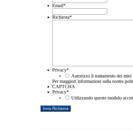
Email
*
Richiesta
*
Privacy
*
Autorizzo il trattamento dei miei 
Per maggiori informazioni sulla nostra poli
CAPTCHA
Privacy
*
Utilizzando questo modulo accett