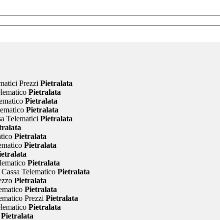
matici Prezzi
Pietralata
elematico
Pietralata
lematico
Pietralata
lematico
Pietralata
sa Telematici
Pietralata
tralata
tico
Pietralata
ematico
Pietralata
etralata
lematico
Pietralata
 Cassa Telematico
Pietralata
ezzo
Pietralata
lematico
Pietralata
ematico Prezzi
Pietralata
elematico
Pietralata
Pietralata