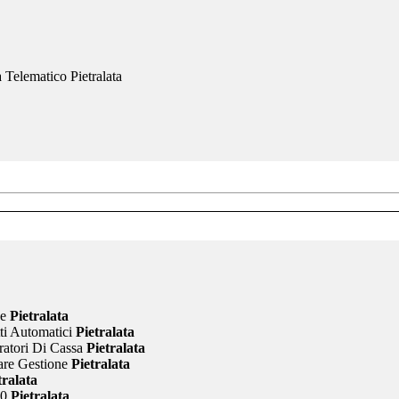
ce
Pietralata
ti Automatici
Pietralata
ratori Di Cassa
Pietralata
are Gestione
Pietralata
ralata
20
Pietralata