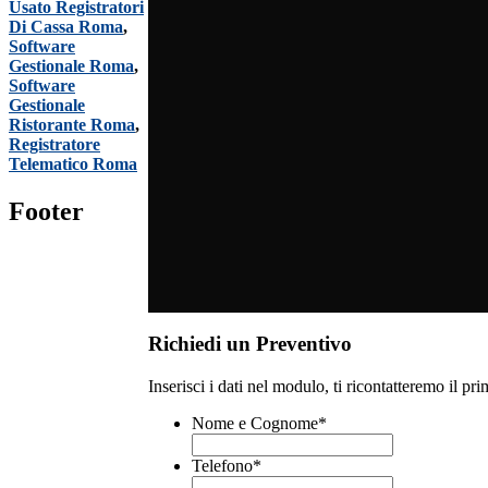
Usato Registratori
Di Cassa Roma
,
Software
Gestionale Roma
,
Software
Gestionale
Ristorante Roma
,
Registratore
Telematico Roma
Footer
Richiedi un Preventivo
Inserisci i dati nel modulo, ti ricontatteremo il pri
Nome e Cognome
*
Telefono
*