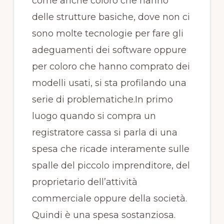
come anche coloro che hanno
delle strutture basiche, dove non ci
sono molte tecnologie per fare gli
adeguamenti dei software oppure
per coloro che hanno comprato dei
modelli usati, si sta profilando una
serie di problematiche.In primo
luogo quando si compra un
registratore cassa si parla di una
spesa che ricade interamente sulle
spalle del piccolo imprenditore, del
proprietario dell’attività
commerciale oppure della società.
Quindi è una spesa sostanziosa.