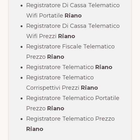
Registratore Di Cassa Telematico
Wifi Portatile
Riano
Registratore Di Cassa Telematico
Wifi Prezzi
Riano
Registratore Fiscale Telematico
Prezzo
Riano
Registratore Telematico
Riano
Registratore Telematico
Corrispettivi Prezzi
Riano
Registratore Telematico Portatile
Prezzo
Riano
Registratore Telematico Prezzo
Riano