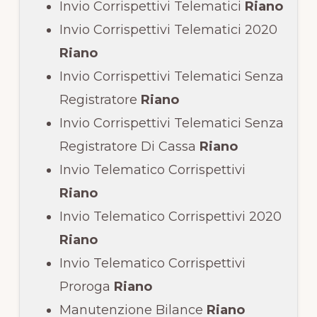
Invio Corrispettivi Telematici
Riano
Invio Corrispettivi Telematici 2020
Riano
Invio Corrispettivi Telematici Senza
Registratore
Riano
Invio Corrispettivi Telematici Senza
Registratore Di Cassa
Riano
Invio Telematico Corrispettivi
Riano
Invio Telematico Corrispettivi 2020
Riano
Invio Telematico Corrispettivi
Proroga
Riano
Manutenzione Bilance
Riano