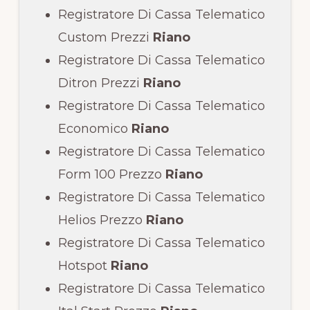
Registratore Di Cassa Telematico
Custom Prezzi
Riano
Registratore Di Cassa Telematico
Ditron Prezzi
Riano
Registratore Di Cassa Telematico
Economico
Riano
Registratore Di Cassa Telematico
Form 100 Prezzo
Riano
Registratore Di Cassa Telematico
Helios Prezzo
Riano
Registratore Di Cassa Telematico
Hotspot
Riano
Registratore Di Cassa Telematico