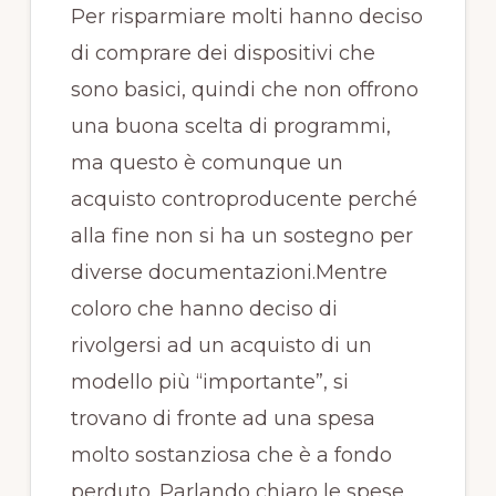
Per risparmiare molti hanno deciso
di comprare dei dispositivi che
sono basici, quindi che non offrono
una buona scelta di programmi,
ma questo è comunque un
acquisto controproducente perché
alla fine non si ha un sostegno per
diverse documentazioni.Mentre
coloro che hanno deciso di
rivolgersi ad un acquisto di un
modello più “importante”, si
trovano di fronte ad una spesa
molto sostanziosa che è a fondo
perduto. Parlando chiaro le spese