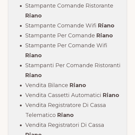
Stampante Comande Ristorante
Riano
Stampante Comande Wifi
Riano
Stampante Per Comande
Riano
Stampante Per Comande Wifi
Riano
Stampanti Per Comande Ristoranti
Riano
Vendita Bilance
Riano
Vendita Cassetti Automatici
Riano
Vendita Registratore Di Cassa
Telematico
Riano
Vendita Registratori Di Cassa
Riano