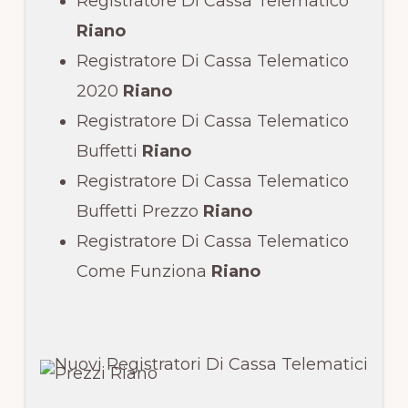
Registratore Di Cassa Telematico
Riano
Registratore Di Cassa Telematico
2020
Riano
Registratore Di Cassa Telematico
Buffetti
Riano
Registratore Di Cassa Telematico
Buffetti Prezzo
Riano
Registratore Di Cassa Telematico
Come Funziona
Riano