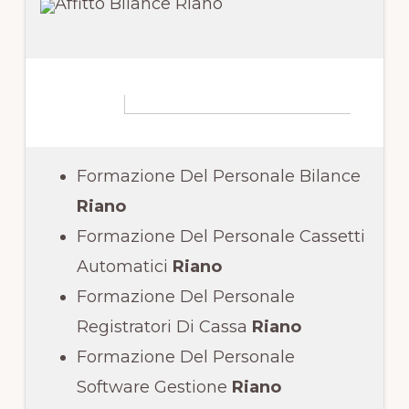
Formazione Del Personale Bilance
Riano
Formazione Del Personale Cassetti
Automatici
Riano
Formazione Del Personale
Registratori Di Cassa
Riano
Formazione Del Personale
Software Gestione
Riano