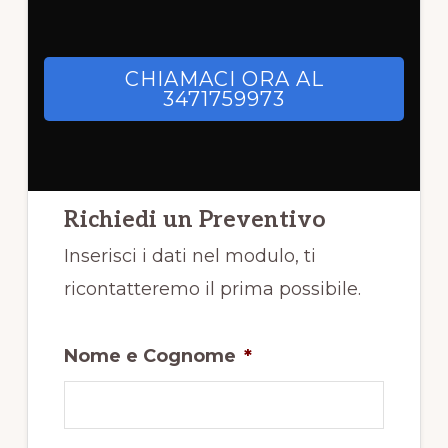
CHIAMACI ORA AL
3471759973
Richiedi un Preventivo
Inserisci i dati nel modulo, ti
ricontatteremo il prima possibile.
Nome e Cognome
*