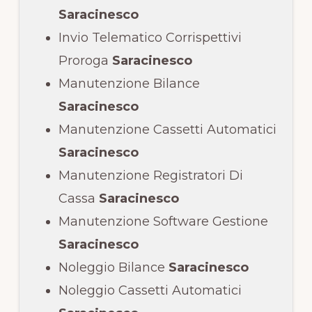
Saracinesco
Invio Telematico Corrispettivi
Proroga
Saracinesco
Manutenzione Bilance
Saracinesco
Manutenzione Cassetti Automatici
Saracinesco
Manutenzione Registratori Di
Cassa
Saracinesco
Manutenzione Software Gestione
Saracinesco
Noleggio Bilance
Saracinesco
Noleggio Cassetti Automatici