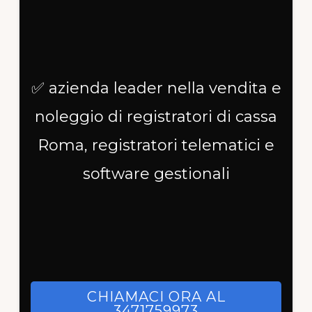
registratori
telematici
e
✅ azienda leader nella vendita e
software
gestionali
noleggio di registratori di cassa
Roma, registratori telematici e
software gestionali
CHIAMACI ORA AL
3471759973