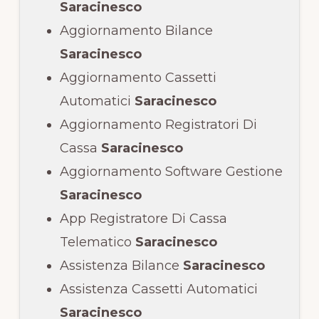
Saracinesco
Aggiornamento Bilance
Saracinesco
Aggiornamento Cassetti
Automatici
Saracinesco
Aggiornamento Registratori Di
Cassa
Saracinesco
Aggiornamento Software Gestione
Saracinesco
App Registratore Di Cassa
Telematico
Saracinesco
Assistenza Bilance
Saracinesco
Assistenza Cassetti Automatici
Saracinesco