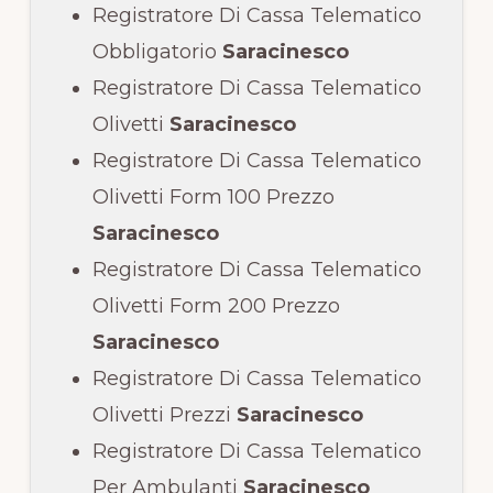
Registratore Di Cassa Telematico
Obbligatorio
Saracinesco
Registratore Di Cassa Telematico
Olivetti
Saracinesco
Registratore Di Cassa Telematico
Olivetti Form 100 Prezzo
Saracinesco
Registratore Di Cassa Telematico
Olivetti Form 200 Prezzo
Saracinesco
Registratore Di Cassa Telematico
Olivetti Prezzi
Saracinesco
Registratore Di Cassa Telematico
Per Ambulanti
Saracinesco