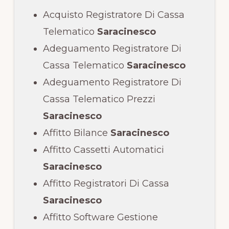
Acquisto Registratore Di Cassa
Telematico
Saracinesco
Adeguamento Registratore Di
Cassa Telematico
Saracinesco
Adeguamento Registratore Di
Cassa Telematico Prezzi
Saracinesco
Affitto Bilance
Saracinesco
Affitto Cassetti Automatici
Saracinesco
Affitto Registratori Di Cassa
Saracinesco
Affitto Software Gestione