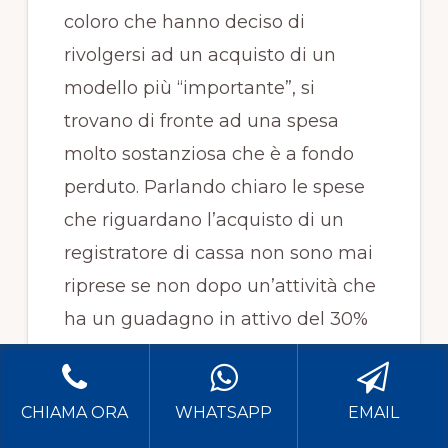
coloro che hanno deciso di
rivolgersi ad un acquisto di un
modello più “importante”, si
trovano di fronte ad una spesa
molto sostanziosa che è a fondo
perduto. Parlando chiaro le spese
che riguardano l’acquisto di un
registratore di cassa non sono mai
riprese se non dopo un’attività che
ha un guadagno in attivo del 30%
dopo 5 anni. Almeno questa è la
stima e i calcoli che si sono fatti per
CHIAMA ORA
WHATSAPP
EMAIL
riuscire a capire quale sia il peso