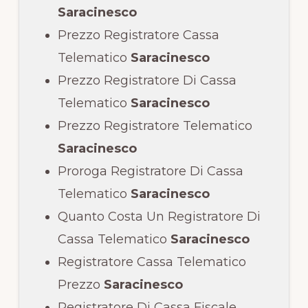
Saracinesco
Prezzo Registratore Cassa
Telematico
Saracinesco
Prezzo Registratore Di Cassa
Telematico
Saracinesco
Prezzo Registratore Telematico
Saracinesco
Proroga Registratore Di Cassa
Telematico
Saracinesco
Quanto Costa Un Registratore Di
Cassa Telematico
Saracinesco
Registratore Cassa Telematico
Prezzo
Saracinesco
Registratore Di Cassa Fiscale