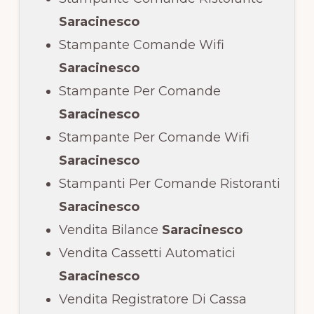
Saracinesco
Stampante Comande Wifi
Saracinesco
Stampante Per Comande
Saracinesco
Stampante Per Comande Wifi
Saracinesco
Stampanti Per Comande Ristoranti
Saracinesco
Vendita Bilance
Saracinesco
Vendita Cassetti Automatici
Saracinesco
Vendita Registratore Di Cassa