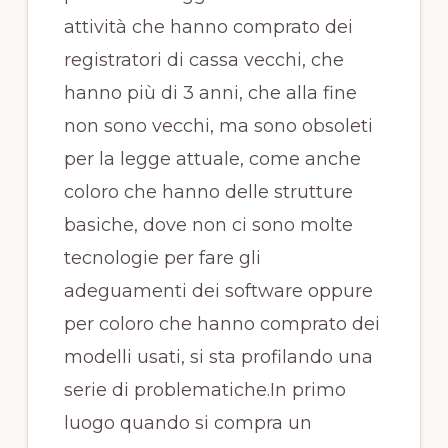
attività che hanno comprato dei
registratori di cassa vecchi, che
hanno più di 3 anni, che alla fine
non sono vecchi, ma sono obsoleti
per la legge attuale, come anche
coloro che hanno delle strutture
basiche, dove non ci sono molte
tecnologie per fare gli
adeguamenti dei software oppure
per coloro che hanno comprato dei
modelli usati, si sta profilando una
serie di problematiche.In primo
luogo quando si compra un