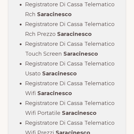
Registratore Di Cassa Telematico
Rch
Saracinesco
Registratore Di Cassa Telematico
Rch Prezzo
Saracinesco
Registratore Di Cassa Telematico
Touch Screen
Saracinesco
Registratore Di Cassa Telematico
Usato
Saracinesco
Registratore Di Cassa Telematico
Wifi
Saracinesco
Registratore Di Cassa Telematico
Wifi Portatile
Saracinesco
Registratore Di Cassa Telematico
Wifi Prezzi
Saracinesco