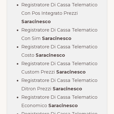
Registratore Di Cassa Telematico
Con Pos Integrato Prezzi
Saracinesco
Registratore Di Cassa Telematico
Con Sim
Saracinesco
Registratore Di Cassa Telematico
Costo
Saracinesco
Registratore Di Cassa Telematico
Custom Prezzi
Saracinesco
Registratore Di Cassa Telematico
Ditron Prezzi
Saracinesco
Registratore Di Cassa Telematico
Economico
Saracinesco