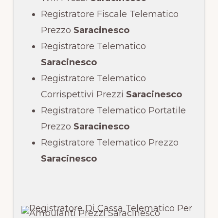
Registratore Fiscale Telematico
Prezzo
Saracinesco
Registratore Telematico
Saracinesco
Registratore Telematico
Corrispettivi Prezzi
Saracinesco
Registratore Telematico Portatile
Prezzo
Saracinesco
Registratore Telematico Prezzo
Saracinesco