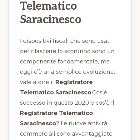
Telematico
Saracinesco
I dispositivi fiscali che sono usati
per rilasciare lo scontrino sono un
componente fondamentale, ma
oggi c’è una semplice evoluzione,
vale a dire il
Registratore
Telematico Saracinesco
.Cos’è
successo in questo 2020 e cos’è il
Registratore Telematico
Saracinesco
? Le nuove attività
commerciali sono avvantaggiate