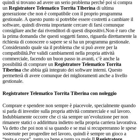
quindi si trovano ad avere un serio problema perché poi si compra
un
Registratore Telematico Torrita Tiberina
di ultima
generazione che non è compatibile con il proprio programma
gestionale. A questo punto si potrebbe essere costretti a cambiare il
software, quindi diventa importante cercare di farsi comunque
consigliare anche dai rivenditori di questi dispositivi.Non è raro che
la prima domanda che questi soggetti fanno, riguarda direttamente la
richiesta di conoscere o sapere se si ha un programma gestionale.
Considerando quale sia il problema che si può avere per la
compatibilità.Per validi cambiamenti nella propria attività
commerciale, facendo un buon passo in avanti, c’è anche la
possibilità di comprare un
Registratore Telematico Torrita
Tiberina
che abbia già integrato dei software interni. Questo
permetterà di avere comunque dei miglioramenti anche a livello
gestionale.
Registratore Telematico Torrita Tiberina
con noleggio
Comprare e spendere non sempre è piacevole, specialmente quando
si parla di investire sulla propria attività commerciale e sul lavoro.
Indubbiamente occorre che ci sia sempre un’evoluzione per non
rimanere statici o addirittura indietro nella propria carriera lavorativa.
Va detto che poi non si sa quando e se mai si recupereranno le spese
sostenute per progredire nel lavoro, quindi è sempre un gioco a
“testa e croce”, tanto va bene e tanto va male.Il
Registratore