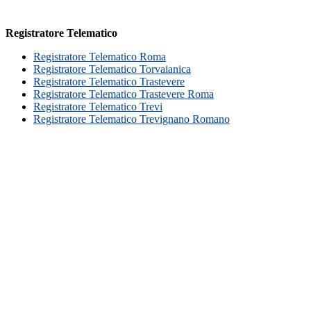
Registratore Telematico
Registratore Telematico Roma
Registratore Telematico Torvaianica
Registratore Telematico Trastevere
Registratore Telematico Trastevere Roma
Registratore Telematico Trevi
Registratore Telematico Trevignano Romano