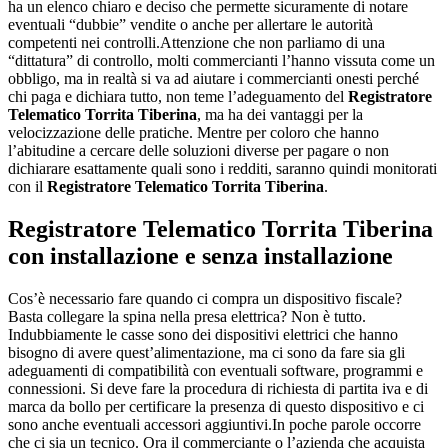
ha un elenco chiaro e deciso che permette sicuramente di notare
eventuali “dubbie” vendite o anche per allertare le autorità
competenti nei controlli.Attenzione che non parliamo di una
“dittatura” di controllo, molti commercianti l’hanno vissuta come un
obbligo, ma in realtà si va ad aiutare i commercianti onesti perché
chi paga e dichiara tutto, non teme l’adeguamento del
Registratore
Telematico Torrita Tiberina
, ma ha dei vantaggi per la
velocizzazione delle pratiche. Mentre per coloro che hanno
l’abitudine a cercare delle soluzioni diverse per pagare o non
dichiarare esattamente quali sono i redditi, saranno quindi monitorati
con il
Registratore Telematico Torrita Tiberina
.
Registratore Telematico Torrita Tiberina
con installazione e senza installazione
Cos’è necessario fare quando ci compra un dispositivo fiscale?
Basta collegare la spina nella presa elettrica? Non è tutto.
Indubbiamente le casse sono dei dispositivi elettrici che hanno
bisogno di avere quest’alimentazione, ma ci sono da fare sia gli
adeguamenti di compatibilità con eventuali software, programmi e
connessioni. Si deve fare la procedura di richiesta di partita iva e di
marca da bollo per certificare la presenza di questo dispositivo e ci
sono anche eventuali accessori aggiuntivi.In poche parole occorre
che ci sia un tecnico. Ora il commerciante o l’azienda che acquista