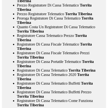
Tiberina
Prezzo Registratore Di Cassa Telematico
Torrita
Tiberina
Prezzo Registratore Telematico
Torrita Tiberina
Proroga Registratore Di Cassa Telematico
Torrita
Tiberina
Quanto Costa Un Registratore Di Cassa Telematico
Torrita Tiberina
Registratore Cassa Telematico Prezzo
Torrita
Tiberina
Registratore Di Cassa Fiscale Telematico
Torrita
Tiberina
Registratore Di Cassa Fiscale Telematico Prezzi
Torrita Tiberina
Registratore Di Cassa Portatile Telematico
Torrita
Tiberina
Registratore Di Cassa Telematico
Torrita Tiberina
Registratore Di Cassa Telematico 2020
Torrita
Tiberina
Registratore Di Cassa Telematico Buffetti
Torrita
Tiberina
Registratore Di Cassa Telematico Buffetti Prezzo
Torrita Tiberina
Registratore Di Cassa Telematico Come Funziona
Torrita Tiberina