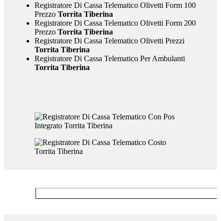
Registratore Di Cassa Telematico Olivetti Form 100
Prezzo
Torrita Tiberina
Registratore Di Cassa Telematico Olivetti Form 200
Prezzo
Torrita Tiberina
Registratore Di Cassa Telematico Olivetti Prezzi
Torrita Tiberina
Registratore Di Cassa Telematico Per Ambulanti
Torrita Tiberina