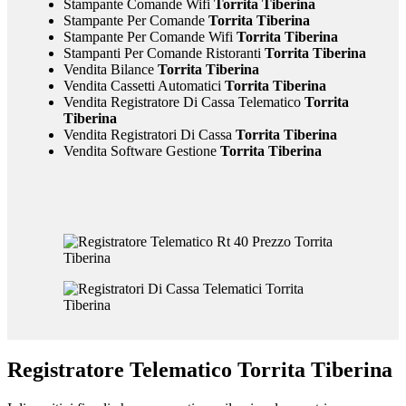
Stampante Comande Wifi
Torrita Tiberina
Stampante Per Comande
Torrita Tiberina
Stampante Per Comande Wifi
Torrita Tiberina
Stampanti Per Comande Ristoranti
Torrita Tiberina
Vendita Bilance
Torrita Tiberina
Vendita Cassetti Automatici
Torrita Tiberina
Vendita Registratore Di Cassa Telematico
Torrita
Tiberina
Vendita Registratori Di Cassa
Torrita Tiberina
Vendita Software Gestione
Torrita Tiberina
Registratore Telematico Torrita Tiberina