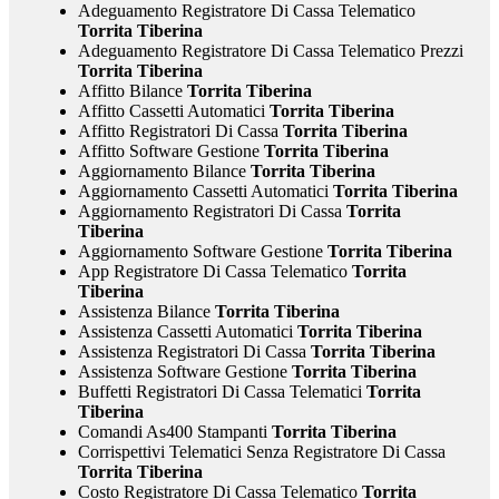
Adeguamento Registratore Di Cassa Telematico
Torrita Tiberina
Adeguamento Registratore Di Cassa Telematico Prezzi
Torrita Tiberina
Affitto Bilance
Torrita Tiberina
Affitto Cassetti Automatici
Torrita Tiberina
Affitto Registratori Di Cassa
Torrita Tiberina
Affitto Software Gestione
Torrita Tiberina
Aggiornamento Bilance
Torrita Tiberina
Aggiornamento Cassetti Automatici
Torrita Tiberina
Aggiornamento Registratori Di Cassa
Torrita
Tiberina
Aggiornamento Software Gestione
Torrita Tiberina
App Registratore Di Cassa Telematico
Torrita
Tiberina
Assistenza Bilance
Torrita Tiberina
Assistenza Cassetti Automatici
Torrita Tiberina
Assistenza Registratori Di Cassa
Torrita Tiberina
Assistenza Software Gestione
Torrita Tiberina
Buffetti Registratori Di Cassa Telematici
Torrita
Tiberina
Comandi As400 Stampanti
Torrita Tiberina
Corrispettivi Telematici Senza Registratore Di Cassa
Torrita Tiberina
Costo Registratore Di Cassa Telematico
Torrita