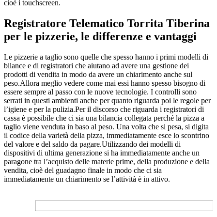
cioè i touchscreen.
Registratore Telematico Torrita Tiberina
per le pizzerie, le differenze e vantaggi
Le pizzerie a taglio sono quelle che spesso hanno i primi modelli di
bilance e di registratori che aiutano ad avere una gestione dei
prodotti di vendita in modo da avere un chiarimento anche sul
peso.Allora meglio vedere come mai essi hanno spesso bisogno di
essere sempre al passo con le nuove tecnologie. I controlli sono
serrati in questi ambienti anche per quanto riguarda poi le regole per
l’igiene e per la pulizia.Per il discorso che riguarda i registratori di
cassa è possibile che ci sia una bilancia collegata perché la pizza a
taglio viene venduta in baso al peso. Una volta che si pesa, si digita
il codice della varietà della pizza, immediatamente esce lo scontrino
del valore e del saldo da pagare.Utilizzando dei modelli di
dispositivi di ultima generazione si ha immediatamente anche un
paragone tra l’acquisto delle materie prime, della produzione e della
vendita, cioè del guadagno finale in modo che ci sia
immediatamente un chiarimento se l’attività è in attivo.