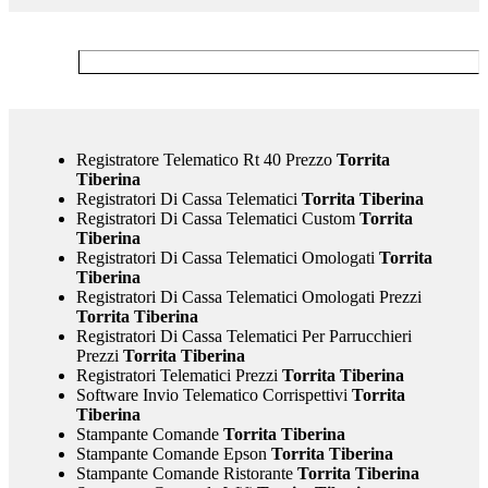
Registratore Telematico Rt 40 Prezzo
Torrita
Tiberina
Registratori Di Cassa Telematici
Torrita Tiberina
Registratori Di Cassa Telematici Custom
Torrita
Tiberina
Registratori Di Cassa Telematici Omologati
Torrita
Tiberina
Registratori Di Cassa Telematici Omologati Prezzi
Torrita Tiberina
Registratori Di Cassa Telematici Per Parrucchieri
Prezzi
Torrita Tiberina
Registratori Telematici Prezzi
Torrita Tiberina
Software Invio Telematico Corrispettivi
Torrita
Tiberina
Stampante Comande
Torrita Tiberina
Stampante Comande Epson
Torrita Tiberina
Stampante Comande Ristorante
Torrita Tiberina