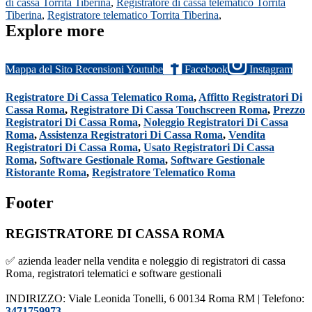
di cassa Torrita Tiberina
,
Registratore di cassa telematico Torrita
Tiberina
,
Registratore telematico Torrita Tiberina
,
Explore more
Mappa del Sito
Recensioni
Youtube
Facebook
Instagram
Registratore Di Cassa Telematico Roma
,
Affitto Registratori Di
Cassa Roma
,
Registratore Di Cassa Touchscreen Roma
,
Prezzo
Registratori Di Cassa Roma
,
Noleggio Registratori Di Cassa
Roma
,
Assistenza Registratori Di Cassa Roma
,
Vendita
Registratori Di Cassa Roma
,
Usato Registratori Di Cassa
Roma
,
Software Gestionale Roma
,
Software Gestionale
Ristorante Roma
,
Registratore Telematico Roma
Footer
REGISTRATORE DI CASSA ROMA
✅ azienda leader nella vendita e noleggio di registratori di cassa
Roma, registratori telematici e software gestionali
INDIRIZZO: Viale Leonida Tonelli, 6 00134 Roma RM | Telefono:
3471759973