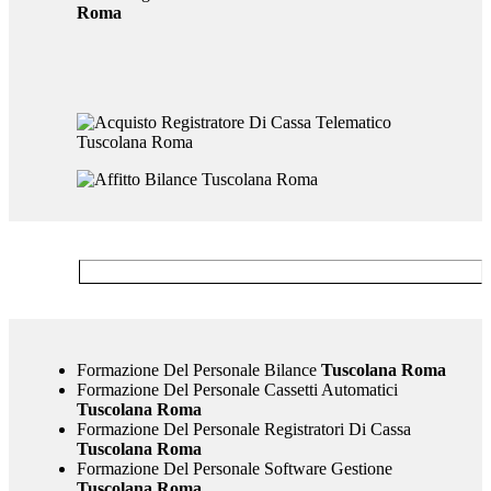
Roma
Formazione Del Personale Bilance
Tuscolana Roma
Formazione Del Personale Cassetti Automatici
Tuscolana Roma
Formazione Del Personale Registratori Di Cassa
Tuscolana Roma
Formazione Del Personale Software Gestione
Tuscolana Roma