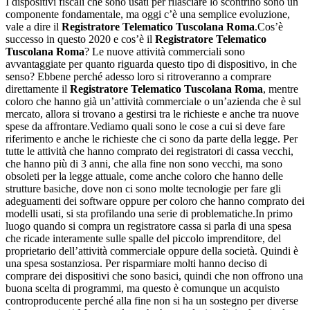
I dispositivi fiscali che sono usati per rilasciare lo scontrino sono un
componente fondamentale, ma oggi c’è una semplice evoluzione,
vale a dire il
Registratore Telematico Tuscolana Roma
.Cos’è
successo in questo 2020 e cos’è il
Registratore Telematico
Tuscolana Roma
? Le nuove attività commerciali sono
avvantaggiate per quanto riguarda questo tipo di dispositivo, in che
senso? Ebbene perché adesso loro si ritroveranno a comprare
direttamente il
Registratore Telematico Tuscolana Roma
, mentre
coloro che hanno già un’attività commerciale o un’azienda che è sul
mercato, allora si trovano a gestirsi tra le richieste e anche tra nuove
spese da affrontare.Vediamo quali sono le cose a cui si deve fare
riferimento e anche le richieste che ci sono da parte della legge. Per
tutte le attività che hanno comprato dei registratori di cassa vecchi,
che hanno più di 3 anni, che alla fine non sono vecchi, ma sono
obsoleti per la legge attuale, come anche coloro che hanno delle
strutture basiche, dove non ci sono molte tecnologie per fare gli
adeguamenti dei software oppure per coloro che hanno comprato dei
modelli usati, si sta profilando una serie di problematiche.In primo
luogo quando si compra un registratore cassa si parla di una spesa
che ricade interamente sulle spalle del piccolo imprenditore, del
proprietario dell’attività commerciale oppure della società. Quindi è
una spesa sostanziosa. Per risparmiare molti hanno deciso di
comprare dei dispositivi che sono basici, quindi che non offrono una
buona scelta di programmi, ma questo è comunque un acquisto
controproducente perché alla fine non si ha un sostegno per diverse