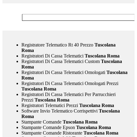
Registratore Telematico Rt 40 Prezzo
Tuscolana
Roma
Registratori Di Cassa Telematici
Tuscolana Roma
Registratori Di Cassa Telematici Custom
Tuscolana
Roma
Registratori Di Cassa Telematici Omologati
Tuscolana
Roma
Registratori Di Cassa Telematici Omologati Prezzi
Tuscolana Roma
Registratori Di Cassa Telematici Per Parrucchieri
Prezzi
Tuscolana Roma
Registratori Telematici Prezzi
Tuscolana Roma
Software Invio Telematico Corrispettivi
Tuscolana
Roma
Stampante Comande
Tuscolana Roma
Stampante Comande Epson
Tuscolana Roma
Stampante Comande Ristorante
Tuscolana Roma