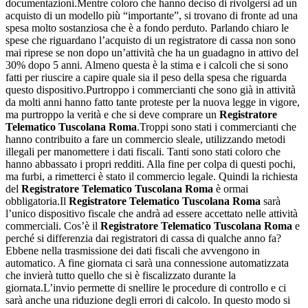
documentazioni.Mentre coloro che hanno deciso di rivolgersi ad un
acquisto di un modello più “importante”, si trovano di fronte ad una
spesa molto sostanziosa che è a fondo perduto. Parlando chiaro le
spese che riguardano l’acquisto di un registratore di cassa non sono
mai riprese se non dopo un’attività che ha un guadagno in attivo del
30% dopo 5 anni. Almeno questa è la stima e i calcoli che si sono
fatti per riuscire a capire quale sia il peso della spesa che riguarda
questo dispositivo.Purtroppo i commercianti che sono già in attività
da molti anni hanno fatto tante proteste per la nuova legge in vigore,
ma purtroppo la verità e che si deve comprare un
Registratore
Telematico Tuscolana Roma
.Troppi sono stati i commercianti che
hanno contribuito a fare un commercio sleale, utilizzando metodi
illegali per manomettere i dati fiscali. Tanti sono stati coloro che
hanno abbassato i propri redditi. Alla fine per colpa di questi pochi,
ma furbi, a rimetterci è stato il commercio legale. Quindi la richiesta
del
Registratore Telematico Tuscolana Roma
è ormai
obbligatoria.Il
Registratore Telematico Tuscolana Roma
sarà
l’unico dispositivo fiscale che andrà ad essere accettato nelle attività
commerciali. Cos’è il
Registratore Telematico Tuscolana Roma
e
perché si differenzia dai registratori di cassa di qualche anno fa?
Ebbene nella trasmissione dei dati fiscali che avvengono in
automatico. A fine giornata ci sarà una connessione automatizzata
che invierà tutto quello che si è fiscalizzato durante la
giornata.L’invio permette di snellire le procedure di controllo e ci
sarà anche una riduzione degli errori di calcolo. In questo modo si