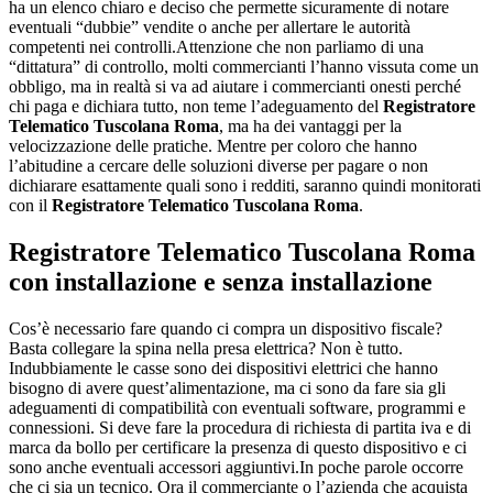
ha un elenco chiaro e deciso che permette sicuramente di notare
eventuali “dubbie” vendite o anche per allertare le autorità
competenti nei controlli.Attenzione che non parliamo di una
“dittatura” di controllo, molti commercianti l’hanno vissuta come un
obbligo, ma in realtà si va ad aiutare i commercianti onesti perché
chi paga e dichiara tutto, non teme l’adeguamento del
Registratore
Telematico Tuscolana Roma
, ma ha dei vantaggi per la
velocizzazione delle pratiche. Mentre per coloro che hanno
l’abitudine a cercare delle soluzioni diverse per pagare o non
dichiarare esattamente quali sono i redditi, saranno quindi monitorati
con il
Registratore Telematico Tuscolana Roma
.
Registratore Telematico Tuscolana Roma
con installazione e senza installazione
Cos’è necessario fare quando ci compra un dispositivo fiscale?
Basta collegare la spina nella presa elettrica? Non è tutto.
Indubbiamente le casse sono dei dispositivi elettrici che hanno
bisogno di avere quest’alimentazione, ma ci sono da fare sia gli
adeguamenti di compatibilità con eventuali software, programmi e
connessioni. Si deve fare la procedura di richiesta di partita iva e di
marca da bollo per certificare la presenza di questo dispositivo e ci
sono anche eventuali accessori aggiuntivi.In poche parole occorre
che ci sia un tecnico. Ora il commerciante o l’azienda che acquista