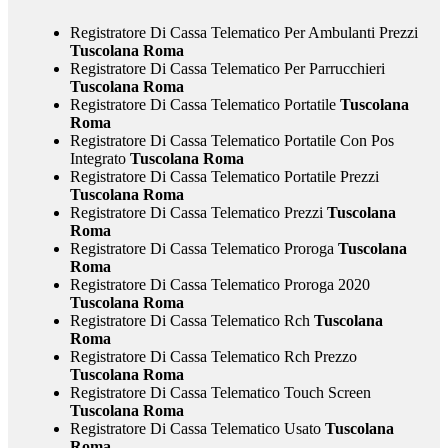
Registratore Di Cassa Telematico Per Ambulanti Prezzi
Tuscolana Roma
Registratore Di Cassa Telematico Per Parrucchieri
Tuscolana Roma
Registratore Di Cassa Telematico Portatile
Tuscolana
Roma
Registratore Di Cassa Telematico Portatile Con Pos
Integrato
Tuscolana Roma
Registratore Di Cassa Telematico Portatile Prezzi
Tuscolana Roma
Registratore Di Cassa Telematico Prezzi
Tuscolana
Roma
Registratore Di Cassa Telematico Proroga
Tuscolana
Roma
Registratore Di Cassa Telematico Proroga 2020
Tuscolana Roma
Registratore Di Cassa Telematico Rch
Tuscolana
Roma
Registratore Di Cassa Telematico Rch Prezzo
Tuscolana Roma
Registratore Di Cassa Telematico Touch Screen
Tuscolana Roma
Registratore Di Cassa Telematico Usato
Tuscolana
Roma