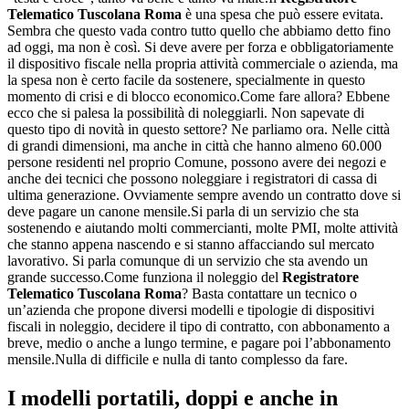
Telematico Tuscolana Roma
è una spesa che può essere evitata.
Sembra che questo vada contro tutto quello che abbiamo detto fino
ad oggi, ma non è così. Si deve avere per forza e obbligatoriamente
il dispositivo fiscale nella propria attività commerciale o azienda, ma
la spesa non è certo facile da sostenere, specialmente in questo
momento di crisi e di blocco economico.Come fare allora? Ebbene
ecco che si palesa la possibilità di noleggiarli. Non sapevate di
questo tipo di novità in questo settore? Ne parliamo ora. Nelle città
di grandi dimensioni, ma anche in città che hanno almeno 60.000
persone residenti nel proprio Comune, possono avere dei negozi e
anche dei tecnici che possono noleggiare i registratori di cassa di
ultima generazione. Ovviamente sempre avendo un contratto dove si
deve pagare un canone mensile.Si parla di un servizio che sta
sostenendo e aiutando molti commercianti, molte PMI, molte attività
che stanno appena nascendo e si stanno affacciando sul mercato
lavorativo. Si parla comunque di un servizio che sta avendo un
grande successo.Come funziona il noleggio del
Registratore
Telematico Tuscolana Roma
? Basta contattare un tecnico o
un’azienda che propone diversi modelli e tipologie di dispositivi
fiscali in noleggio, decidere il tipo di contratto, con abbonamento a
breve, medio o anche a lungo termine, e pagare poi l’abbonamento
mensile.Nulla di difficile e nulla di tanto complesso da fare.
I modelli portatili, doppi e anche in