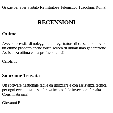
Grazie per aver visitato Registratore Telematico Tuscolana Roma!
RECENSIONI
Ottimo
Avevo necessità di noleggiare un registratore di cassa e ho trovato
un ottimo prodotto anche touch screen di ultimissima generazione.
Assistenza ottima e alta professionalità!
Carola T.
Soluzione Trovata
Un software gestionale facile da utilizzare e con assistenza tecnica
per ogni evenienza….sembrava impossibile invece ora è realtà.
Consigliatissimi!
Giovanni E.