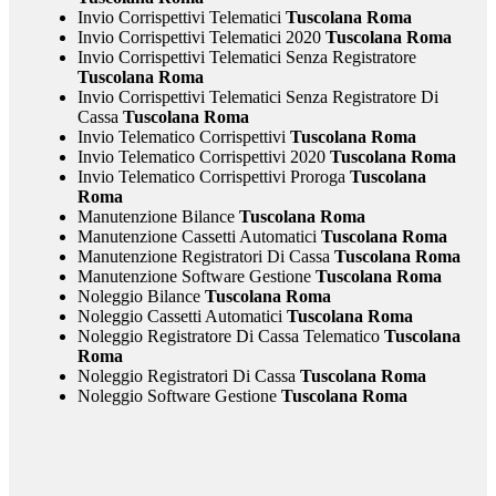
Invio Corrispettivi Telematici
Tuscolana Roma
Invio Corrispettivi Telematici 2020
Tuscolana Roma
Invio Corrispettivi Telematici Senza Registratore
Tuscolana Roma
Invio Corrispettivi Telematici Senza Registratore Di
Cassa
Tuscolana Roma
Invio Telematico Corrispettivi
Tuscolana Roma
Invio Telematico Corrispettivi 2020
Tuscolana Roma
Invio Telematico Corrispettivi Proroga
Tuscolana
Roma
Manutenzione Bilance
Tuscolana Roma
Manutenzione Cassetti Automatici
Tuscolana Roma
Manutenzione Registratori Di Cassa
Tuscolana Roma
Manutenzione Software Gestione
Tuscolana Roma
Noleggio Bilance
Tuscolana Roma
Noleggio Cassetti Automatici
Tuscolana Roma
Noleggio Registratore Di Cassa Telematico
Tuscolana
Roma
Noleggio Registratori Di Cassa
Tuscolana Roma
Noleggio Software Gestione
Tuscolana Roma