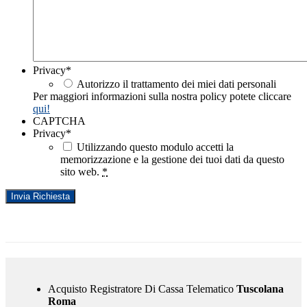
Privacy
*
Autorizzo il trattamento dei miei dati personali
Per maggiori informazioni sulla nostra policy potete cliccare
qui!
CAPTCHA
Privacy
*
Utilizzando questo modulo accetti la
memorizzazione e la gestione dei tuoi dati da questo
sito web.
*
Acquisto Registratore Di Cassa Telematico
Tuscolana
Roma