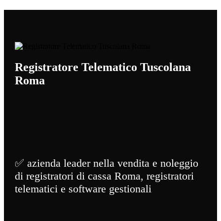
Registratore Telematico Tuscolana
Roma
✅ azienda leader nella vendita e noleggio
di registratori di cassa Roma, registratori
telematici e software gestionali