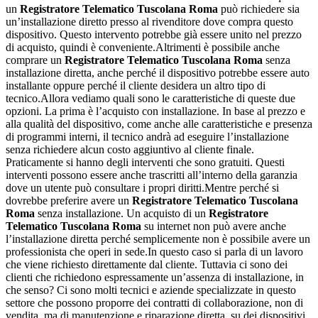
un
Registratore Telematico Tuscolana Roma
può richiedere sia
un’installazione diretto presso al rivenditore dove compra questo
dispositivo. Questo intervento potrebbe già essere unito nel prezzo
di acquisto, quindi è conveniente.Altrimenti è possibile anche
comprare un
Registratore Telematico Tuscolana Roma
senza
installazione diretta, anche perché il dispositivo potrebbe essere auto
installante oppure perché il cliente desidera un altro tipo di
tecnico.Allora vediamo quali sono le caratteristiche di queste due
opzioni. La prima è l’acquisto con installazione. In base al prezzo e
alla qualità del dispositivo, come anche alle caratteristiche e presenza
di programmi interni, il tecnico andrà ad eseguire l’installazione
senza richiedere alcun costo aggiuntivo al cliente finale.
Praticamente si hanno degli interventi che sono gratuiti. Questi
interventi possono essere anche trascritti all’interno della garanzia
dove un utente può consultare i propri diritti.Mentre perché si
dovrebbe preferire avere un
Registratore Telematico Tuscolana
Roma
senza installazione. Un acquisto di un
Registratore
Telematico Tuscolana Roma
su internet non può avere anche
l’installazione diretta perché semplicemente non è possibile avere un
professionista che operi in sede.In questo caso si parla di un lavoro
che viene richiesto direttamente dal cliente. Tuttavia ci sono dei
clienti che richiedono espressamente un’assenza di installazione, in
che senso? Ci sono molti tecnici e aziende specializzate in questo
settore che possono proporre dei contratti di collaborazione, non di
vendita, ma di manutenzione e riparazione diretta, su dei dispositivi