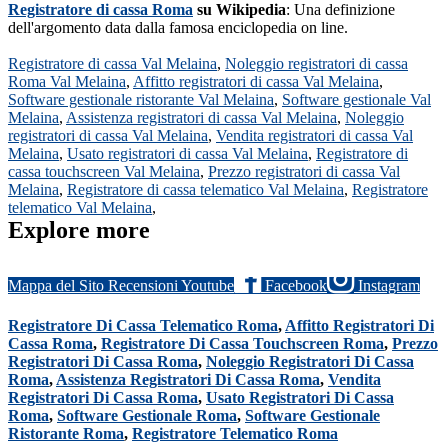
Registratore di cassa Roma
su Wikipedia
: Una definizione
dell'argomento data dalla famosa enciclopedia on line.
Registratore di cassa Val Melaina
,
Noleggio registratori di cassa
Roma Val Melaina
,
Affitto registratori di cassa Val Melaina
,
Software gestionale ristorante Val Melaina
,
Software gestionale Val
Melaina
,
Assistenza registratori di cassa Val Melaina
,
Noleggio
registratori di cassa Val Melaina
,
Vendita registratori di cassa Val
Melaina
,
Usato registratori di cassa Val Melaina
,
Registratore di
cassa touchscreen Val Melaina
,
Prezzo registratori di cassa Val
Melaina
,
Registratore di cassa telematico Val Melaina
,
Registratore
telematico Val Melaina
,
Explore more
Mappa del Sito
Recensioni
Youtube
Facebook
Instagram
Registratore Di Cassa Telematico Roma
,
Affitto Registratori Di
Cassa Roma
,
Registratore Di Cassa Touchscreen Roma
,
Prezzo
Registratori Di Cassa Roma
,
Noleggio Registratori Di Cassa
Roma
,
Assistenza Registratori Di Cassa Roma
,
Vendita
Registratori Di Cassa Roma
,
Usato Registratori Di Cassa
Roma
,
Software Gestionale Roma
,
Software Gestionale
Ristorante Roma
,
Registratore Telematico Roma