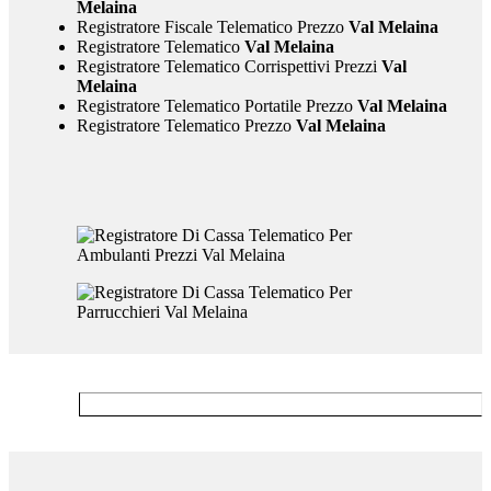
Melaina
Registratore Fiscale Telematico Prezzo
Val Melaina
Registratore Telematico
Val Melaina
Registratore Telematico Corrispettivi Prezzi
Val
Melaina
Registratore Telematico Portatile Prezzo
Val Melaina
Registratore Telematico Prezzo
Val Melaina