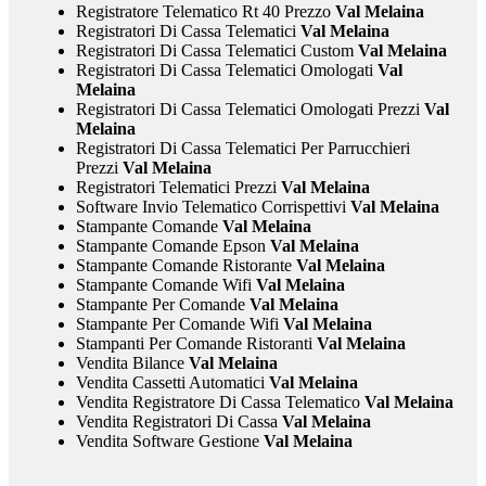
Registratore Telematico Rt 40 Prezzo
Val Melaina
Registratori Di Cassa Telematici
Val Melaina
Registratori Di Cassa Telematici Custom
Val Melaina
Registratori Di Cassa Telematici Omologati
Val
Melaina
Registratori Di Cassa Telematici Omologati Prezzi
Val
Melaina
Registratori Di Cassa Telematici Per Parrucchieri
Prezzi
Val Melaina
Registratori Telematici Prezzi
Val Melaina
Software Invio Telematico Corrispettivi
Val Melaina
Stampante Comande
Val Melaina
Stampante Comande Epson
Val Melaina
Stampante Comande Ristorante
Val Melaina
Stampante Comande Wifi
Val Melaina
Stampante Per Comande
Val Melaina
Stampante Per Comande Wifi
Val Melaina
Stampanti Per Comande Ristoranti
Val Melaina
Vendita Bilance
Val Melaina
Vendita Cassetti Automatici
Val Melaina
Vendita Registratore Di Cassa Telematico
Val Melaina
Vendita Registratori Di Cassa
Val Melaina
Vendita Software Gestione
Val Melaina