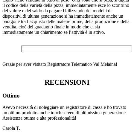
il codice della varietà della pizza, immediatamente esce lo scontrino
del valore e del saldo da pagare.Utilizzando dei modelli di
dispositivi di ultima generazione si ha immediatamente anche un
paragone tra l’acquisto delle materie prime, della produzione e della
vendita, cioè del guadagno finale in modo che ci sia
immediatamente un chiarimento se l’attività è in attivo.
Grazie per aver visitato Registratore Telematico Val Melaina!
RECENSIONI
Ottimo
Avevo necessità di noleggiare un registratore di cassa e ho trovato
un ottimo prodotto anche touch screen di ultimissima generazione.
Assistenza ottima e alta professionalità!
Carola T.