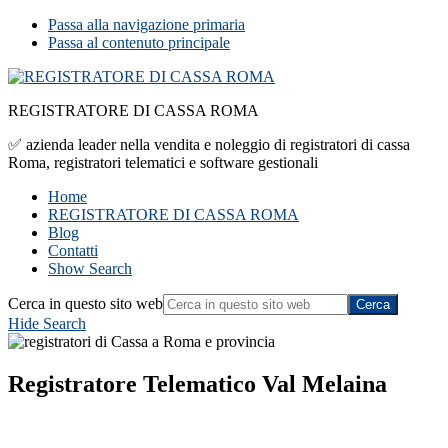
Passa alla navigazione primaria
Passa al contenuto principale
REGISTRATORE DI CASSA ROMA
✅ azienda leader nella vendita e noleggio di registratori di cassa
Roma, registratori telematici e software gestionali
Home
REGISTRATORE DI CASSA ROMA
Blog
Contatti
Show Search
Cerca in questo sito web
Hide Search
Registratore Telematico Val Melaina