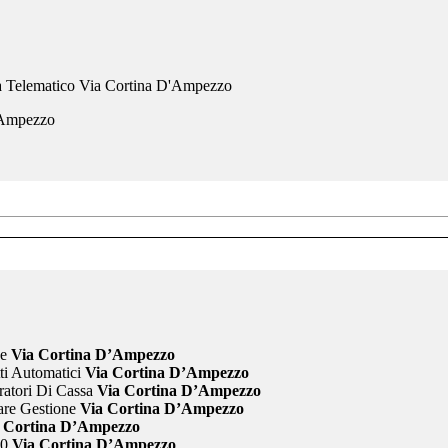
ce
Via Cortina D’Ampezzo
ti Automatici
Via Cortina D’Ampezzo
ratori Di Cassa
Via Cortina D’Ampezzo
are Gestione
Via Cortina D’Ampezzo
 Cortina D’Ampezzo
20
Via Cortina D’Ampezzo