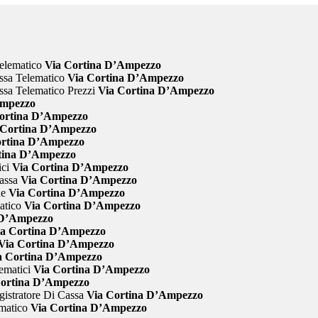
elematico
Via Cortina D’Ampezzo
ssa Telematico
Via Cortina D’Ampezzo
sa Telematico Prezzi
Via Cortina D’Ampezzo
Ampezzo
ortina D’Ampezzo
Cortina D’Ampezzo
rtina D’Ampezzo
tina D’Ampezzo
ci
Via Cortina D’Ampezzo
assa
Via Cortina D’Ampezzo
ne
Via Cortina D’Ampezzo
atico
Via Cortina D’Ampezzo
 D’Ampezzo
a Cortina D’Ampezzo
Via Cortina D’Ampezzo
 Cortina D’Ampezzo
ematici
Via Cortina D’Ampezzo
ortina D’Ampezzo
gistratore Di Cassa
Via Cortina D’Ampezzo
matico
Via Cortina D’Ampezzo