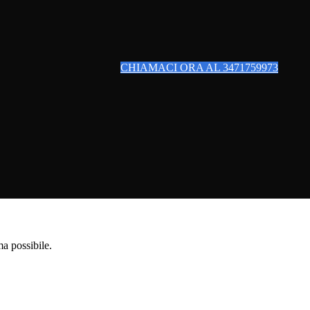
CHIAMACI ORA AL 3471759973
ma possibile.