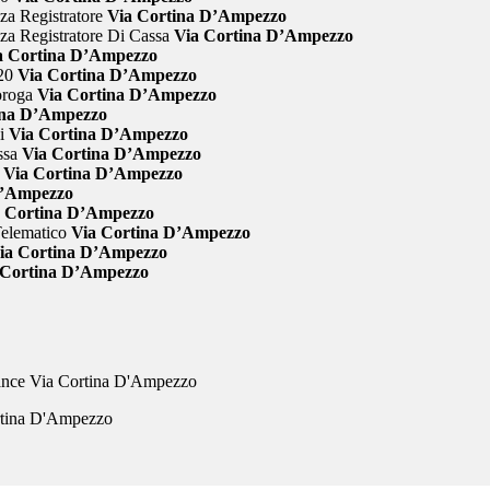
nza Registratore
Via Cortina D’Ampezzo
nza Registratore Di Cassa
Via Cortina D’Ampezzo
 Cortina D’Ampezzo
20
Via Cortina D’Ampezzo
oroga
Via Cortina D’Ampezzo
ina D’Ampezzo
i
Via Cortina D’Ampezzo
ssa
Via Cortina D’Ampezzo
Via Cortina D’Ampezzo
D’Ampezzo
 Cortina D’Ampezzo
Telematico
Via Cortina D’Ampezzo
ia Cortina D’Ampezzo
Cortina D’Ampezzo