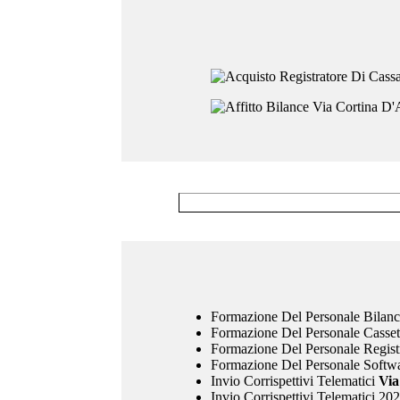
Formazione Del Personale Bilan
Formazione Del Personale Casset
Formazione Del Personale Regist
Formazione Del Personale Softw
Invio Corrispettivi Telematici
Via
Invio Corrispettivi Telematici 20